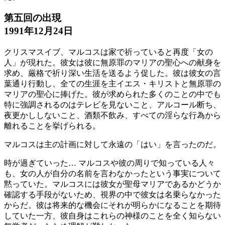
第五回の出現
1991年12月24日
クリスマスイブ、マルコスは家で祈っていると再度「女の
人」が現れた。彼女は彼に無原罪のマリアの聖心への献身を
求め、厳格で祈り深い生活を送るよう促した。彼は彼女の言
葉通り行動し、全ての生涯を主イエス・キリストと無原罪の
マリアの聖心に捧げた。彼が求められた多くのことの中でも
特に強調されるのはテレビを見ないこと、アルコール断ち、
夜更かししないこと、酒類不飲み、すべての淫らな行為から
離れることを挙げられる。
マルコスは主の計画に対して永遠の「はい」を言ったのだ。
時が過ぎていった… マルコスや彼の周りで知っている人々
も、女の人が自分の名前を言わなかったという事実について
黙っていた。マルコスには彼女が聖母マリアであるかどうか
確認する手段がないため、視界の中で彼女は名乗らなかった
からだ。彼は将来的な機会にそれが明らかになることを期待
していた一方、彼自身はこれらの神様のことを全く知らない