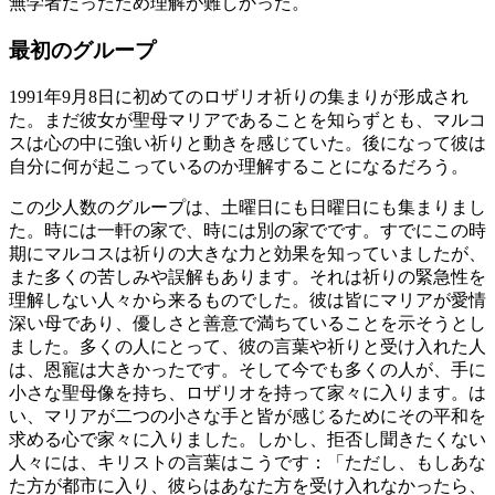
無学者だったため理解が難しかった。
最初のグループ
1991年9月8日に初めてのロザリオ祈りの集まりが形成され
た。まだ彼女が聖母マリアであることを知らずとも、マルコ
スは心の中に強い祈りと動きを感じていた。後になって彼は
自分に何が起こっているのか理解することになるだろう。
この少人数のグループは、土曜日にも日曜日にも集まりまし
た。時には一軒の家で、時には別の家でです。すでにこの時
期にマルコスは祈りの大きな力と効果を知っていましたが、
また多くの苦しみや誤解もあります。それは祈りの緊急性を
理解しない人々から来るものでした。彼は皆にマリアが愛情
深い母であり、優しさと善意で満ちていることを示そうとし
ました。多くの人にとって、彼の言葉や祈りと受け入れた人
は、恩寵は大きかったです。そして今でも多くの人が、手に
小さな聖母像を持ち、ロザリオを持って家々に入ります。は
い、マリアが二つの小さな手と皆が感じるためにその平和を
求める心で家々に入りました。しかし、拒否し聞きたくない
人々には、キリストの言葉はこうです：「ただし、もしあな
た方が都市に入り、彼らはあなた方を受け入れなかったら、