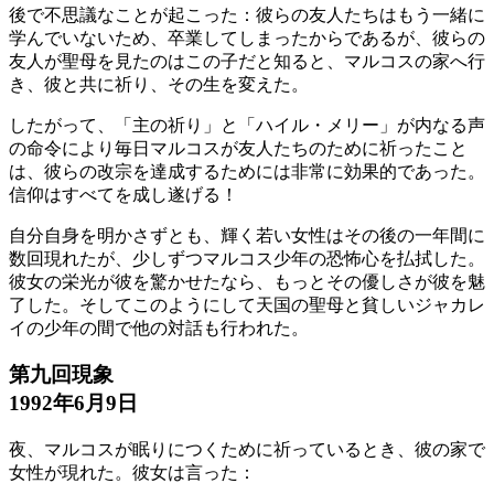
後で不思議なことが起こった：彼らの友人たちはもう一緒に
学んでいないため、卒業してしまったからであるが、彼らの
友人が聖母を見たのはこの子だと知ると、マルコスの家へ行
き、彼と共に祈り、その生を変えた。
したがって、「主の祈り」と「ハイル・メリー」が内なる声
の命令により毎日マルコスが友人たちのために祈ったこと
は、彼らの改宗を達成するためには非常に効果的であった。
信仰はすべてを成し遂げる！
自分自身を明かさずとも、輝く若い女性はその後の一年間に
数回現れたが、少しずつマルコス少年の恐怖心を払拭した。
彼女の栄光が彼を驚かせたなら、もっとその優しさが彼を魅
了した。そしてこのようにして天国の聖母と貧しいジャカレ
イの少年の間で他の対話も行われた。
第九回現象
1992年6月9日
夜、マルコスが眠りにつくために祈っているとき、彼の家で
女性が現れた。彼女は言った：