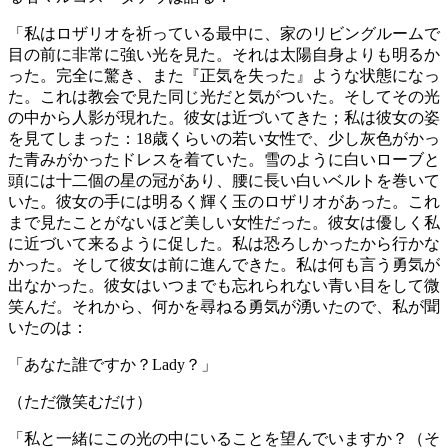
「私はロザリオを祈っている最中に、家のリビングルームで
目の前に非常に強い光を見た。それは太陽自身よりも明るか
った。完全に驚き、また『正気を失った』ような状態になっ
た。これは教会で見た同じ光だと気がついた。そしてその光
の中から人影が現れた。彼女は近づいてきた；私は彼女の姿
を見てしまった：18歳くらいの若い女性で、少し灰色がかっ
た青みがかったドレスを着ていた。雪のように白いローブと
頭には十二個の星の冠があり、腰に長い白いベルトを巻いて
いた。彼女の手には明るく輝く玉のロザリオがあった。これ
まで見たことがないほど美しい女性だった。彼女は優しく私
に近づいて来るように促した。私は恐ろしかったから行かな
かった。そして彼女は前に進んできた。私は何も言う勇気が
出なかった。彼女はいつまでも忘れられない青い目をして微
笑んだ。それから、何かを尋ねる勇気が湧いたので、私が聞
いたのは：
「あなた誰ですか？Lady？」
（ただ微笑むだけ）
「私と一緒にこの光の中にいることを望んでいますか？（そ