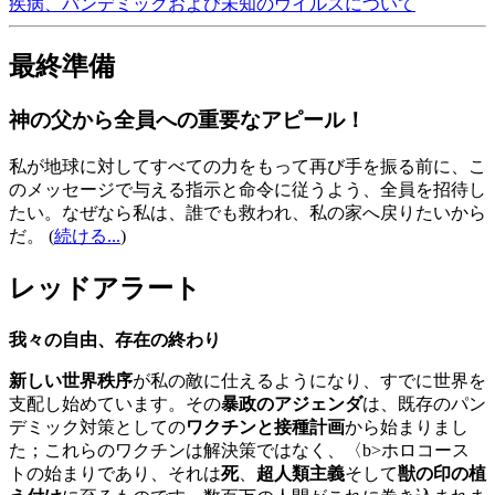
疾病、パンデミックおよび未知のウイルスについて
最終準備
神の父から全員への重要なアピール！
私が地球に対してすべての力をもって再び手を振る前に、こ
のメッセージで与える指示と命令に従うよう、全員を招待し
たい。なぜなら私は、誰でも救われ、私の家へ戻りたいから
だ。
(
続ける...
)
レッドアラート
我々の自由、存在の終わり
新しい世界秩序
が私の敵に仕えるようになり、すでに世界を
支配し始めています。その
暴政のアジェンダ
は、既存のパン
デミック対策としての
ワクチンと接種計画
から始まりまし
た；これらのワクチンは解決策ではなく、〈b>ホロコース
トの始まりであり、それは
死
、
超人類主義
そして
獣の印の植