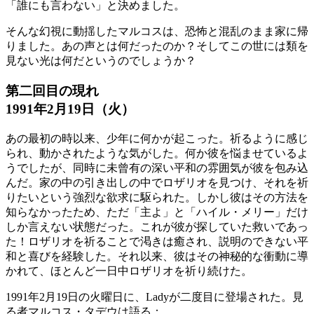
「誰にも言わない」と決めました。
そんな幻視に動揺したマルコスは、恐怖と混乱のまま家に帰
りました。あの声とは何だったのか？そしてこの世には類を
見ない光は何だというのでしょうか？
第二回目の現れ
1991年2月19日（火）
あの最初の時以来、少年に何かが起こった。祈るように感じ
られ、動かされたような気がした。何か彼を悩ませているよ
うでしたが、同時に未曾有の深い平和の雰囲気が彼を包み込
んだ。家の中の引き出しの中でロザリオを見つけ、それを祈
りたいという強烈な欲求に駆られた。しかし彼はその方法を
知らなかったため、ただ「主よ」と「ハイル・メリー」だけ
しか言えない状態だった。これが彼が探していた救いであっ
た！ロザリオを祈ることで渇きは癒され、説明のできない平
和と喜びを経験した。それ以来、彼はその神秘的な衝動に導
かれて、ほとんど一日中ロザリオを祈り続けた。
1991年2月19日の火曜日に、Ladyが二度目に登場された。見
る者マルコス・タデウは語る：