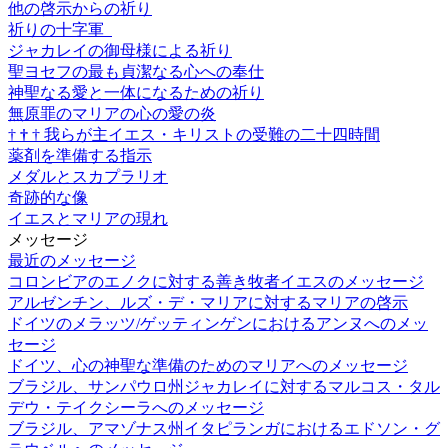
他の啓示からの祈り
祈りの十字軍
ジャカレイの御母様による祈り
聖ヨセフの最も貞潔なる心への奉仕
神聖なる愛と一体になるための祈り
無原罪のマリアの心の愛の炎
†
†
†
我らが主イエス・キリストの受難の二十四時間
薬剤を準備する指示
メダルとスカプラリオ
奇跡的な像
イエスとマリアの現れ
メッセージ
最近のメッセージ
コロンビアのエノクに対する善き牧者イエスのメッセージ
アルゼンチン、ルズ・デ・マリアに対するマリアの啓示
ドイツのメラッツ/ゲッティンゲンにおけるアンヌへのメッ
セージ
ドイツ、心の神聖な準備のためのマリアへのメッセージ
ブラジル、サンパウロ州ジャカレイに対するマルコス・タル
デウ・テイクシーラへのメッセージ
ブラジル、アマゾナス州イタピランガにおけるエドソン・グ