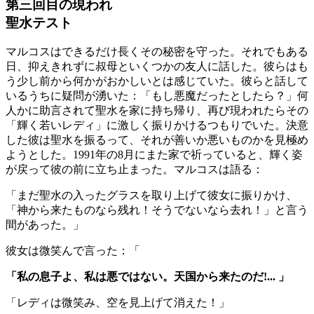
第三回目の現われ
聖水テスト
マルコスはできるだけ長くその秘密を守った。それでもある
日、抑えきれずに叔母といくつかの友人に話した。彼らはも
う少し前から何かがおかしいとは感じていた。彼らと話して
いるうちに疑問が湧いた：「もし悪魔だったとしたら？」何
人かに助言されて聖水を家に持ち帰り、再び現われたらその
「輝く若いレディ」に激しく振りかけるつもりでいた。決意
した彼は聖水を振るって、それが善いか悪いものかを見極め
ようとした。1991年の8月にまた家で祈っていると、輝く姿
が戻って彼の前に立ち止まった。マルコスは語る：
「まだ聖水の入ったグラスを取り上げて彼女に振りかけ、
「神から来たものなら残れ！そうでないなら去れ！」と言う
間があった。」
彼女は微笑んで言った：「
「私の息子よ、私は悪ではない。天国から来たのだ!... 」
「レディは微笑み、空を見上げて消えた！」