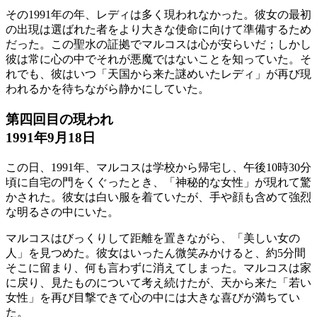
その1991年の年、レディは多く現われなかった。彼女の最初
の出現は選ばれた者をより大きな使命に向けて準備するため
だった。この聖水の証拠でマルコスは心が安らいだ；しかし
彼は常に心の中でそれが悪魔ではないことを知っていた。そ
れでも、彼はいつ「天国から来た謎めいたレディ」が再び現
われるかを待ちながら静かにしていた。
第四回目の現われ
1991年9月18日
この日、1991年、マルコスは学校から帰宅し、午後10時30分
頃に自宅の門をくぐったとき、「神秘的な女性」が現れて驚
かされた。彼女は白い服を着ていたが、手や顔も含めて強烈
な明るさの中にいた。
マルコスはびっくりして距離を置きながら、「美しい女の
人」を見つめた。彼女はいったん微笑みかけると、約5分間
そこに留まり、何も言わずに消えてしまった。マルコスは家
に戻り、見たものについて考え続けたが、天から来た「若い
女性」を再び目撃できて心の中には大きな喜びが満ちてい
た。