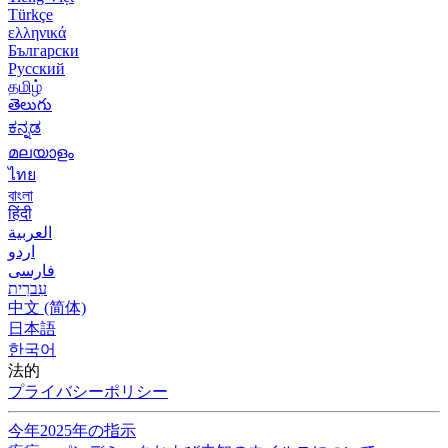
Türkçe
ελληνικά
Български
Русский
தமிழ்
తెలుగు
ಕನ್ನಡ
മലയാളം
ไทย
বাংলা
हिंदी
العربية
اردو
فارسی
עִברִית
中文 (简体)
日本語
한국어
法的
プライバシーポリシー
今年2025年の指示