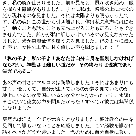
き、私の腕が止まりました。前を見ると、風が吹き始め、服
を揺らす微風がありました。すぐに私は、祭壇の上に球形の
光が現れるのを見ました。それは太陽よりも明るかったで
す。私の魂はこの世から引き離され、体は私の意志には従わ
ず、動くことも話すことも立ち上がることも走ることもでき
ませんでした。誰かが私に話しかけているのか見えなかった
けれど、光が祭壇全体を覆うのを見ました。鐘のように澄ん
だ声で、女性の非常に甘く優しい声を聞きました：『
「私の子よ、私の子よ！あなたは自分自身を聖別しなければ
ならない。神聖さは難しい道だが...その終わりは現実であり
栄光である..."
あの声の甘さにマルコスは陶酔しました！それはあまりにも
甘く、優しくて、自分が生きているのか夢を見ているのか、
地上にいるのか天国にいるのか分からなかったです。永遠に
そこにいて彼女の声を聞きたかった！すべてが彼には無関係
になりました！
突然光は消え、全てが元通りとなりました。彼は教会の中を
見回して誰もいないことを確認しました。この経験を誰かに
話すべきかどうか迷いました。念のために自分自身に誓い、