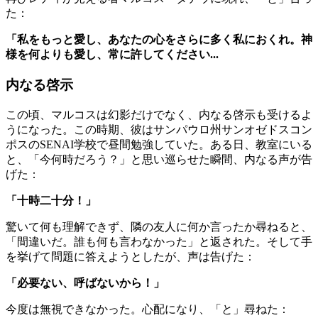
た：
「私をもっと愛し、あなたの心をさらに多く私におくれ。神
様を何よりも愛し、常に許してください...
内なる啓示
この頃、マルコスは幻影だけでなく、内なる啓示も受けるよ
うになった。この時期、彼はサンパウロ州サンオゼドスコン
ポスのSENAI学校で昼間勉強していた。ある日、教室にいる
と、「今何時だろう？」と思い巡らせた瞬間、内なる声が告
げた：
「十時二十分！」
驚いて何も理解できず、隣の友人に何か言ったか尋ねると、
「間違いだ。誰も何も言わなかった」と返された。そして手
を挙げて問題に答えようとしたが、声は告げた：
「必要ない、呼ばないから！」
今度は無視できなかった。心配になり、「と」尋ねた：