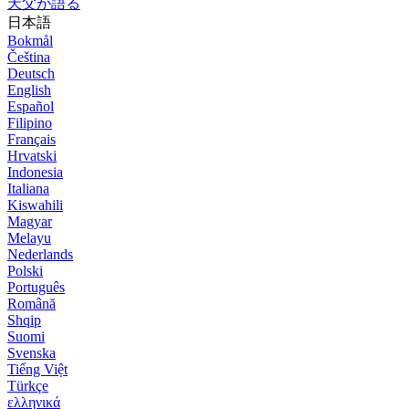
天父が語る
日本語
Bokmål
Čeština
Deutsch
English
Español
Filipino
Français
Hrvatski
Indonesia
Italiana
Kiswahili
Magyar
Melayu
Nederlands
Polski
Português
Română
Shqip
Suomi
Svenska
Tiếng Việt
Türkçe
ελληνικά