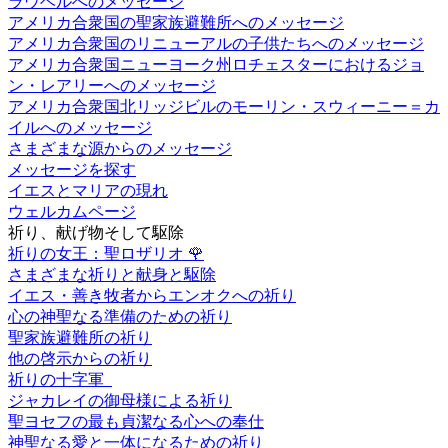
ラウベルへのメッセージ
アメリカ合衆国の聖家族避難所へのメッセージ
アメリカ合衆国のリニューアルの子供たちへのメッセージ
アメリカ合衆国ニューヨーク州ロチェスターにおけるジョ
ン・レアリーへのメッセージ
アメリカ合衆国北リッジビルのモーリン・スウィーニー＝カ
イルへのメッセージ
さまざまな源からのメッセージ
メッセージを探す
イエスとマリアの現れ
ウェルカムページ
祈り、献げ物そして駆除
祈りの女王：聖ロザリオ
🌹
さまざまな祈りと献身と駆除
イエス・善き牧者からエンオクへの祈り
心の神聖なる準備のための祈り
聖家族避難所の祈り
他の啓示からの祈り
祈りの十字軍
ジャカレイの御母様による祈り
聖ヨセフの最も貞潔なる心への奉仕
神聖なる愛と一体になるための祈り