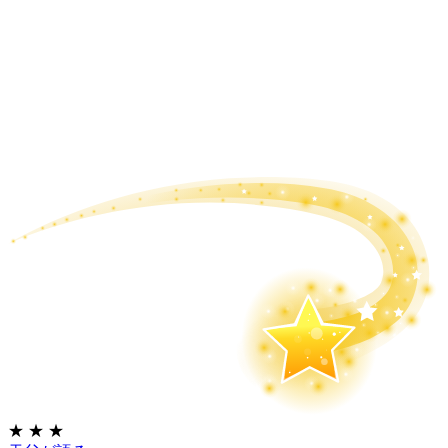
★
★
★