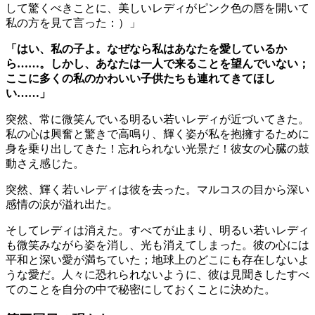
して驚くべきことに、美しいレディがピンク色の唇を開いて
私の方を見て言った：）」
「はい、私の子よ。なぜなら私はあなたを愛しているか
ら……。しかし、あなたは一人で来ることを望んでいない；
ここに多くの私のかわいい子供たちも連れてきてほし
い……」
突然、常に微笑んでいる明るい若いレディが近づいてきた。
私の心は興奮と驚きで高鳴り、輝く姿が私を抱擁するために
身を乗り出してきた！忘れられない光景だ！彼女の心臓の鼓
動さえ感じた。
突然、輝く若いレディは彼を去った。マルコスの目から深い
感情の涙が溢れ出た。
そしてレディは消えた。すべてが止まり、明るい若いレディ
も微笑みながら姿を消し、光も消えてしまった。彼の心には
平和と深い愛が満ちていた；地球上のどこにも存在しないよ
うな愛だ。人々に恐れられないように、彼は見聞きしたすべ
てのことを自分の中で秘密にしておくことに決めた。