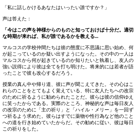
「私に話しかけるあなたはいったい誰ですか？」
声は答えた：
「今はこの声を神様からのものと知っておけば十分だ。適切
な時期が来れば、私が誰であるかを教える...
マルコスの学校仲間たちは彼の態度に不思議に思い始め、何
が起こっているのか疑い出すようになった。その中の一人は
マルコスから何が起きているのか知りたいと執着し、友人の
強い説得により彼は全てを打ち明けた。将来的には若者が語
ったことで彼も改心するだろう。
授業の真ん中や帰り道、彼に声が聞こえてきた。その心はこ
れらのことをとてもよく覚えている、特に友人たちへの改宗
のために祈るように勧められたことだ。彼らは彼の信仰ゆえ
に笑ったからである。実際のところ、神秘的な声は毎日友人
の改宗のために「主の祈り」と「ハイル・メリー」を一回ず
つ祈るよう求めた。彼らはすでに薬物や性行為など他のこと
への道を行き始めていたからだ。その勧めに従い、彼は毎日
この祈りをした。