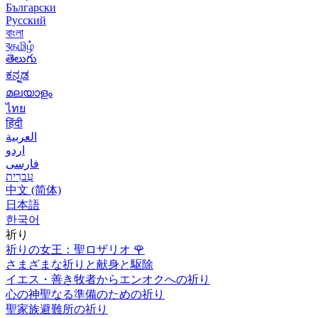
Български
Русский
বাংলা
বதமிழ்
తెలుగు
ಕನ್ನಡ
മലയാളം
ไทย
हिंदी
العربية
اردو
فارسی
עִברִית
中文 (简体)
日本語
한국어
祈り
祈りの女王：聖ロザリオ
🌹
さまざまな祈りと献身と駆除
イエス・善き牧者からエンオクへの祈り
心の神聖なる準備のための祈り
聖家族避難所の祈り