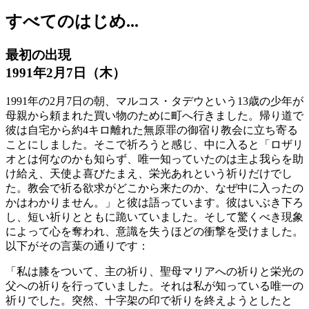
すべてのはじめ...
最初の出現
1991年2月7日（木）
1991年の2月7日の朝、マルコス・タデウという13歳の少年が
母親から頼まれた買い物のために町へ行きました。帰り道で
彼は自宅から約4キロ離れた無原罪の御宿り教会に立ち寄る
ことにしました。そこで祈ろうと感じ、中に入ると「ロザリ
オとは何なのかも知らず、唯一知っていたのは主よ我らを助
け給え、天使よ喜びたまえ、栄光あれという祈りだけでし
た。教会で祈る欲求がどこから来たのか、なぜ中に入ったの
かはわかりません。」と彼は語っています。彼はいぶき下ろ
し、短い祈りとともに跪いていました。そして驚くべき現象
によって心を奪われ、意識を失うほどの衝撃を受けました。
以下がその言葉の通りです：
「私は膝をついて、主の祈り、聖母マリアへの祈りと栄光の
父への祈りを行っていました。それは私が知っている唯一の
祈りでした。突然、十字架の印で祈りを終えようとしたと