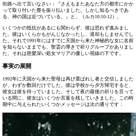
街路へ出て言いなさい：『さえもまたあなた方の都市にかか
って取り付いた塵を振り払いました。しかし知るべきであ
る、神の国は近づいている。』と。（ルカ10:10-12）。
いくつかの抵抗があるにも関わらず、彼は恐れず進みまし
た。彼はいくらかもがんじなかったし、退却もしませんでし
た。それで1991年にはすでに天国から来た神秘的な女に名前
を知らないままでも、聖霊の導きで祈りグループがありまし
た。それは慈愛深い処女マリアの優しい視線の下です。
事実の展開
1992年に天国から来た聖母は再び選ばれし者と交信しました
が、わずか数回だけでした。彼は学校から夕方帰宅すると、
彼女は彼を待っていました。そして夜の最後の祈りを言って
いる間に、彼女はいくつか言葉を残していきました。この時
期中に与えられたいくつかメッセージは次の通りです：