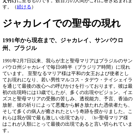
え付け
に至るものです。数百万の人間がこれに巻き込まれま
す。（
続ける
）
ジャカレイでの聖母の現れ
1991年から現在まで、ジャカレイ、サンパウロ
州、ブラジル
1991年2月7日以来、我らが主と聖母マリアはブラジルのサン
パウロ州ジャカレイで毎日6時半（ブラジリア時間）に現れ
ています。 至聖なるマリア様は平和の女王および使者とし
てお現れになり、若い男性マルコス・タデウ・テイシェイラ
を通じて最後の改心への呼びかけを行っております。彼は最
初の出現時には13歳でしたが、多くの出現やビジョン、イエ
ズスと聖母マリアの受難の苦しみ、透視能力、予言、香油の
放射、彼の祈りによって悪魔から解き放たれた憑依者たち、
そして多くの病人が癒されたという奇跡を授かりました。こ
れらは我が国で最も激しい出現であり、〈b>聖母マリア様
はこれが人類にとって最後の出現であると言い切られていま
す。