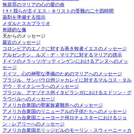
無原罪のマリアの心の愛の炎
†
†
†
我らが主イエス・キリストの受難の二十四時間
薬剤を準備する指示
メダルとスカプラリオ
奇跡的な像
天からのメッセージ
最近のメッセージ
コロンビアのエノクに対する善き牧者イエスのメッセージ
アルゼンチン、ルズ・デ・マリアに対するマリアの啓示
ドイツのメラッツ/ゲッティンゲンにおけるアンヌへのメッ
セージ
ドイツ、心の神聖な準備のためのマリアへのメッセージ
ブラジル、サンパウロ州ジャカレイに対するマルコス・タル
デウ・テイクシーラへのメッセージ
ブラジル、アマゾナス州イタピランガにおけるエドソン・グ
ラウベルへのメッセージ
アメリカ合衆国の聖家族避難所へのメッセージ
アメリカ合衆国のリニューアルの子供たちへのメッセージ
アメリカ合衆国ニューヨーク州ロチェスターにおけるジョ
ン・レアリーへのメッセージ
アメリカ合衆国北リッジビルのモーリン・スウィーニー＝カ