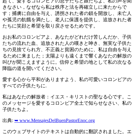
起て、愛するコロンビアの息子たちと娘たちよ、私の声を聞
きなさい，なぜなら私は秩序と法を再確立しに来たからで
す；捕虜に自由を与え、誘拐された者の鎖を開放し、未亡人
や孤児の飢餓を満たし、老人に保護を提供し、追放された者
たちに笑顔と希望を取り戻させるためです。
おお私のコロンビアよ、あなたがどれだけ苦しんだか、子供
たちの流れた血、追放された人の嘆きと呻き、無実な子供た
ちの見捨てられ方、不正義と貧困のために、私は自由を与え
るために来ました；太陽よりも遠くまで響くあなたの解放の
叫びが聞こえますように。信仰と希望の地として私の次なる
降臨の道を開いてください。
愛する心から平和がありますよう、私の可愛いコロンビアの
すべての子供たちに.
私はあなたの解放者：イエス・キリストの聖なる心です。こ
のメッセージを愛するコロンビア全土で知らせなさい、私の
子供たちよ。
出典:
➥ www.MensajesDelBuenPastorEnoc.org
このウェブサイトのテキストは自動的に翻訳されました。エ