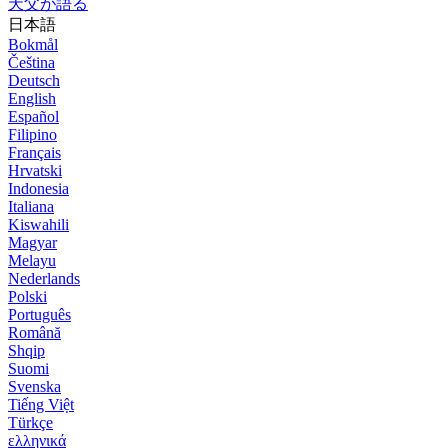
天父が語る
日本語
Bokmål
Čeština
Deutsch
English
Español
Filipino
Français
Hrvatski
Indonesia
Italiana
Kiswahili
Magyar
Melayu
Nederlands
Polski
Português
Română
Shqip
Suomi
Svenska
Tiếng Việt
Türkçe
ελληνικά