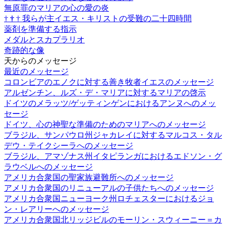
無原罪のマリアの心の愛の炎
†
†
†
我らが主イエス・キリストの受難の二十四時間
薬剤を準備する指示
メダルとスカプラリオ
奇跡的な像
天からのメッセージ
最近のメッセージ
コロンビアのエノクに対する善き牧者イエスのメッセージ
アルゼンチン、ルズ・デ・マリアに対するマリアの啓示
ドイツのメラッツ/ゲッティンゲンにおけるアンヌへのメッ
セージ
ドイツ、心の神聖な準備のためのマリアへのメッセージ
ブラジル、サンパウロ州ジャカレイに対するマルコス・タル
デウ・テイクシーラへのメッセージ
ブラジル、アマゾナス州イタピランガにおけるエドソン・グ
ラウベルへのメッセージ
アメリカ合衆国の聖家族避難所へのメッセージ
アメリカ合衆国のリニューアルの子供たちへのメッセージ
アメリカ合衆国ニューヨーク州ロチェスターにおけるジョ
ン・レアリーへのメッセージ
アメリカ合衆国北リッジビルのモーリン・スウィーニー＝カ