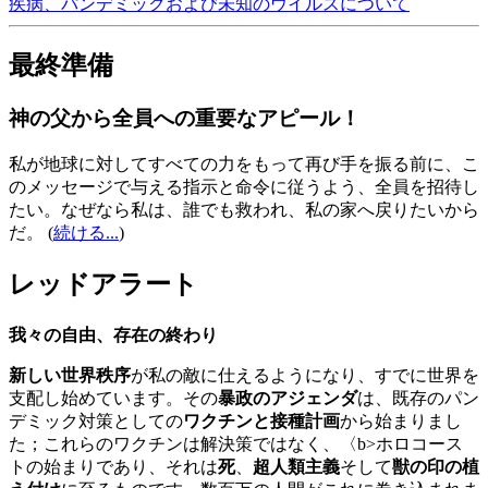
疾病、パンデミックおよび未知のウイルスについて
最終準備
神の父から全員への重要なアピール！
私が地球に対してすべての力をもって再び手を振る前に、こ
のメッセージで与える指示と命令に従うよう、全員を招待し
たい。なぜなら私は、誰でも救われ、私の家へ戻りたいから
だ。
(
続ける...
)
レッドアラート
我々の自由、存在の終わり
新しい世界秩序
が私の敵に仕えるようになり、すでに世界を
支配し始めています。その
暴政のアジェンダ
は、既存のパン
デミック対策としての
ワクチンと接種計画
から始まりまし
た；これらのワクチンは解決策ではなく、〈b>ホロコース
トの始まりであり、それは
死
、
超人類主義
そして
獣の印の植