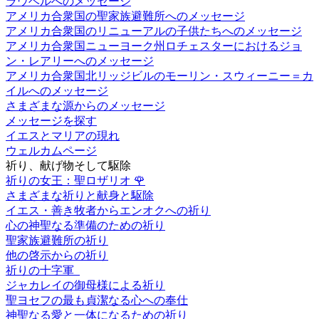
ラウベルへのメッセージ
アメリカ合衆国の聖家族避難所へのメッセージ
アメリカ合衆国のリニューアルの子供たちへのメッセージ
アメリカ合衆国ニューヨーク州ロチェスターにおけるジョ
ン・レアリーへのメッセージ
アメリカ合衆国北リッジビルのモーリン・スウィーニー＝カ
イルへのメッセージ
さまざまな源からのメッセージ
メッセージを探す
イエスとマリアの現れ
ウェルカムページ
祈り、献げ物そして駆除
祈りの女王：聖ロザリオ
🌹
さまざまな祈りと献身と駆除
イエス・善き牧者からエンオクへの祈り
心の神聖なる準備のための祈り
聖家族避難所の祈り
他の啓示からの祈り
祈りの十字軍
ジャカレイの御母様による祈り
聖ヨセフの最も貞潔なる心への奉仕
神聖なる愛と一体になるための祈り