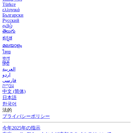
Türkçe
ελληνικά
Български
Русский
தமிழ்
తెలుగు
ಕನ್ನಡ
മലയാളം
ไทย
বাংলা
हिंदी
العربية
اردو
فارسی
עִברִית
中文 (简体)
日本語
한국어
法的
プライバシーポリシー
今年2025年の指示