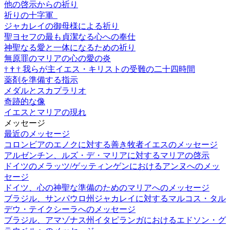
他の啓示からの祈り
祈りの十字軍
ジャカレイの御母様による祈り
聖ヨセフの最も貞潔なる心への奉仕
神聖なる愛と一体になるための祈り
無原罪のマリアの心の愛の炎
†
†
†
我らが主イエス・キリストの受難の二十四時間
薬剤を準備する指示
メダルとスカプラリオ
奇跡的な像
イエスとマリアの現れ
メッセージ
最近のメッセージ
コロンビアのエノクに対する善き牧者イエスのメッセージ
アルゼンチン、ルズ・デ・マリアに対するマリアの啓示
ドイツのメラッツ/ゲッティンゲンにおけるアンヌへのメッ
セージ
ドイツ、心の神聖な準備のためのマリアへのメッセージ
ブラジル、サンパウロ州ジャカレイに対するマルコス・タル
デウ・テイクシーラへのメッセージ
ブラジル、アマゾナス州イタピランガにおけるエドソン・グ