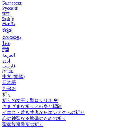
Български
Русский
বাংলা
বதமிழ்
తెలుగు
ಕನ್ನಡ
മലയാളം
ไทย
हिंदी
العربية
اردو
فارسی
עִברִית
中文 (简体)
日本語
한국어
祈り
祈りの女王：聖ロザリオ
🌹
さまざまな祈りと献身と駆除
イエス・善き牧者からエンオクへの祈り
心の神聖なる準備のための祈り
聖家族避難所の祈り