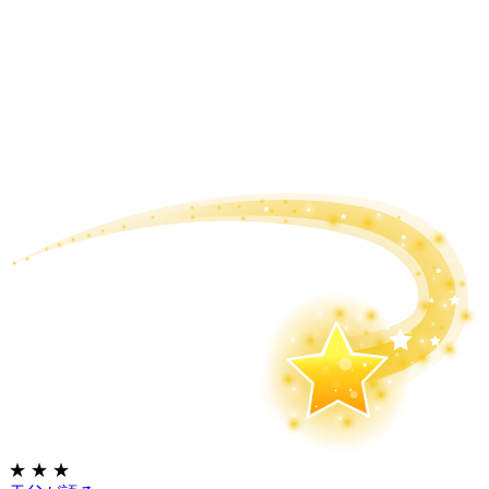
★
★
★