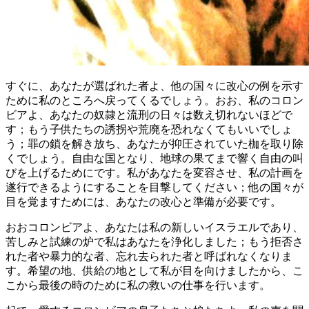
すぐに、あなたが選ばれた者よ、他の国々に改心の例を示す
ために私のところへ戻ってくるでしょう。おお、私のコロン
ビアよ、あなたの奴隷と流刑の日々は数え切れないほどで
す；もう子供たちの誘拐や荒廃を恐れなくてもいいでしょ
う；罪の鎖を解き放ち、あなたが抑圧されていた枷を取り除
くでしょう。自由な国となり、地球の果てまで響く自由の叫
びを上げるためにです。私があなたを変容させ、私の計画を
遂行できるようにすることを目撃してください；他の国々が
目を覚ますためには、あなたの改心と準備が必要です。
おおコロンビアよ、あなたは私の新しいイスラエルであり、
苦しみと試練の炉で私はあなたを浄化しました；もう拒否さ
れた者や暴力的な者、忘れ去られた者と呼ばれなくなりま
す。希望の地、供給の地として私が目を向けましたから、こ
こから最後の時のために私の救いの仕事を行います。