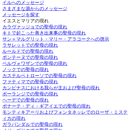
イルへのメッセージ
さまざまな源からのメッセージ
メッセージを探す
イエスとマリアの現れ
カラヴァッジョでの聖母の現れ
キトで起こった善き出来事の聖母の現れ
サン＝マルグリット・マリー・アラコークへの啓示
ラサレットでの聖母の現れ
ルールドでの聖母の現れ
ポンテーヌでの聖母の現れ
ペルヴォワザンでの聖母の現れ
ノックでの聖母の現れ
カステルペトローソでの聖母の現れ
ファティマでの聖母の現れ
カンピナスにおける我らが主および聖母の現れ
ボーランジでの聖母の現れ
ヘーデでの聖母の現れ
ボナーテ・ディ・ギアイエでの聖母の現れ
モンティキアーリおよびフォンタネッレでのローザ・ミステ
ィカの現れ
ガラバンダルでの聖母の現れ