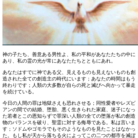
神の子たち、善意ある男性よ、私の平和があなたたちの中に
あり、私の霊の光が常にあなたたちとともにあれ。
あなたはすでに神である父、見えるものも見えないものも創
造された全ての創造主の時代にいます；あなたの時間はもう
終わりです；人類の大多数が自らの死と滅びへ向かって暴走
を続けている。
今日の人間の罪は地獄さえも恐れさせる；同性愛者やレズビ
アンの間での結婚、堕胎、悪く生きられた家庭、迷子になっ
た若者とこの恩知らずで罪深い人類の全ての堕落が私の創造
物のバランスを破り、聖霊に対する侮辱である。私は言いま
す；ソドムやゴモラでもそのようなものを見たことはなかっ
た。もし私が天から落ちる火によってこの二つの都市を滅ぼ