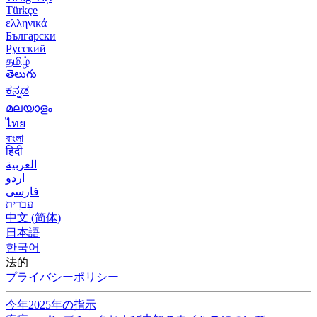
Türkçe
ελληνικά
Български
Русский
தமிழ்
తెలుగు
ಕನ್ನಡ
മലയാളം
ไทย
বাংলা
हिंदी
العربية
اردو
فارسی
עִברִית
中文 (简体)
日本語
한국어
法的
プライバシーポリシー
今年2025年の指示