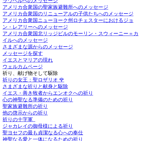
ラウベルへのメッセージ
アメリカ合衆国の聖家族避難所へのメッセージ
アメリカ合衆国のリニューアルの子供たちへのメッセージ
アメリカ合衆国ニューヨーク州ロチェスターにおけるジョ
ン・レアリーへのメッセージ
アメリカ合衆国北リッジビルのモーリン・スウィーニー＝カ
イルへのメッセージ
さまざまな源からのメッセージ
メッセージを探す
イエスとマリアの現れ
ウェルカムページ
祈り、献げ物そして駆除
祈りの女王：聖ロザリオ
🌹
さまざまな祈りと献身と駆除
イエス・善き牧者からエンオクへの祈り
心の神聖なる準備のための祈り
聖家族避難所の祈り
他の啓示からの祈り
祈りの十字軍
ジャカレイの御母様による祈り
聖ヨセフの最も貞潔なる心への奉仕
神聖なる愛と一体になるための祈り