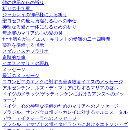
他の啓示からの祈り
祈りの十字軍
ジャカレイの御母様による祈り
聖ヨセフの最も貞潔なる心への奉仕
神聖なる愛と一体になるための祈り
無原罪のマリアの心の愛の炎
†
†
†
我らが主イエス・キリストの受難の二十四時間
薬剤を準備する指示
メダルとスカプラリオ
奇跡的な像
イエスとマリアの現れ
メッセージ
最近のメッセージ
コロンビアのエノクに対する善き牧者イエスのメッセージ
アルゼンチン、ルズ・デ・マリアに対するマリアの啓示
ドイツのメラッツ/ゲッティンゲンにおけるアンヌへのメッ
セージ
ドイツ、心の神聖な準備のためのマリアへのメッセージ
ブラジル、サンパウロ州ジャカレイに対するマルコス・タル
デウ・テイクシーラへのメッセージ
ブラジル、アマゾナス州イタピランガにおけるエドソン・グ