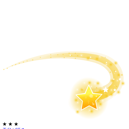
★
★
★