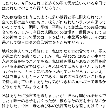
したなら、今日のこれほど多くの罪で天が泣いている今日で
はどれだけのことを行うだろうか。
私の創造物はもうこのように多い暴行と罪に耐えられない；
全ての私の生き物たちは、彼らが作られたバランスを保って
いる；つまり：調和、平衡、平和そして創造主との共通の結
合である。しかし今日の人間はその傲慢さ、傲慢さそして自
分の神性によって愛のコードを破り、生態系を壊し、その結
果として彼ら自身の自己滅亡をもたらすだろう。
地球の住人たちよ理解せよ；私はあなた方の父であり、罪人
の死に喜びを感じない；しかし私が望むのはあなたが生きて
永遠の命を持つことである。私は積み重ねたあなたの罪を償
わせる正義の父ではない；それは私ではありません；もしそ
うだったら、とっくに地球から消えていただろう。いいえ、
私は判事よりももっと父であり、最後の言葉が果たされるま
で待ち続けている；あなたは気がつき私の元へ戻って来るか
どうかを見てみようとする。
私はあなたに預言者を送りましたが、彼らは聞かれませんで
した；唯一の息子をおくったが、彼らはその方を十字架にか
けました。今日、母と再び私の預言者たちを差し向けていま