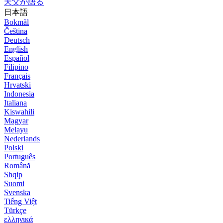
天父が語る
日本語
Bokmål
Čeština
Deutsch
English
Español
Filipino
Français
Hrvatski
Indonesia
Italiana
Kiswahili
Magyar
Melayu
Nederlands
Polski
Português
Română
Shqip
Suomi
Svenska
Tiếng Việt
Türkçe
ελληνικά