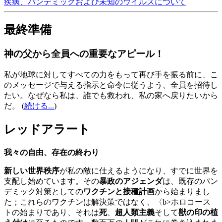
疾病、パンデミックおよび未知のウイルスについて
最終準備
神の父から全員への重要なアピール！
私が地球に対してすべての力をもって再び手を振る前に、こ
のメッセージで与える指示と命令に従うよう、全員を招待し
たい。なぜなら私は、誰でも救われ、私の家へ戻りたいから
だ。
(
続ける...
)
レッドアラート
我々の自由、存在の終わり
新しい世界秩序
が私の敵に仕えるようになり、すでに世界を
支配し始めています。その
暴政のアジェンダ
は、既存のパン
デミック対策としての
ワクチンと接種計画
から始まりまし
た；これらのワクチンは解決策ではなく、〈b>ホロコース
トの始まりであり、それは
死
、
超人類主義
そして
獣の印の植