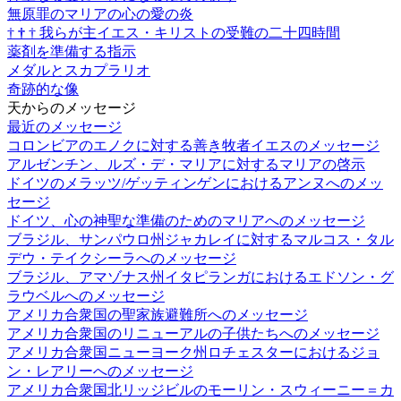
無原罪のマリアの心の愛の炎
†
†
†
我らが主イエス・キリストの受難の二十四時間
薬剤を準備する指示
メダルとスカプラリオ
奇跡的な像
天からのメッセージ
最近のメッセージ
コロンビアのエノクに対する善き牧者イエスのメッセージ
アルゼンチン、ルズ・デ・マリアに対するマリアの啓示
ドイツのメラッツ/ゲッティンゲンにおけるアンヌへのメッ
セージ
ドイツ、心の神聖な準備のためのマリアへのメッセージ
ブラジル、サンパウロ州ジャカレイに対するマルコス・タル
デウ・テイクシーラへのメッセージ
ブラジル、アマゾナス州イタピランガにおけるエドソン・グ
ラウベルへのメッセージ
アメリカ合衆国の聖家族避難所へのメッセージ
アメリカ合衆国のリニューアルの子供たちへのメッセージ
アメリカ合衆国ニューヨーク州ロチェスターにおけるジョ
ン・レアリーへのメッセージ
アメリカ合衆国北リッジビルのモーリン・スウィーニー＝カ