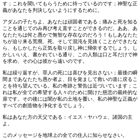
す；これを聞いてもらうために待っているのです；神聖な正
義があなたを判決しないようにするために。
アダムの子たちよ、あなたは頑固者である；痛みと死を知る
ことを通じてのみ再び考え直すことができるのだ。ああ、あ
なたたちは何と愚かで無智な存在なのだろう！もしあなたた
ちが迫り来る荒廃、死、そして混沌を見抜くことができたな
ら、もしかしたら正気を取り戻し神に帰依するでしょう。し
かしいいえ、書かれている通り、この人類は口と耳だけで神
を求め、その心は彼から遠いのです。
私は繰り返すが、罪人の死には喜びを見出さない；最後の瞬
間まであなたたち愚か者よ、目を覚まして救いの道に戻るこ
とを待ち望んでいる。私の奇跡と警告は近づいています；こ
れは私が全ての希望する人々のために開けた慈悲の最終的な
扉です。その後には闇が私の土地を覆い、私の神聖な正義が
すべての創造物を浄化するでしょう。
私はあなた方の天父である：イエス・ヤハウェ、諸国の主
よ。
このメッセージを地球上の全ての住人に知らせなさい。