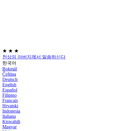
★
★
★
천상의 아버지께서 말씀하신다
한국어
Bokmål
Čeština
Deutsch
English
Español
Filipino
Français
Hrvatski
Indonesia
Italiana
Kiswahili
Magyar