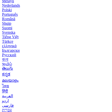
Melayu
Nederlands
Polski
Português
Română
Shqip
Suomi
Svenska
Tiếng Việt
Türkçe
ελληνικά
Български
Русский
বাংলা
বதமிழ்
తెలుగు
ಕನ್ನಡ
മലയാളം
ไทย
हिंदी
العربية
اردو
فارسی
עִברִית