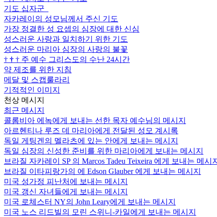
기도 십자군
자카레이의 성모님께서 주신 기도
가장 정결한 성 요셉의 심장에 대한 신심
성스러운 사랑과 일치하기 위한 기도
성스러운 마리아 심장의 사랑의 불꽃
†
†
†
주 예수 그리스도의 수난 24시간
약 제조를 위한 지침
메달 및 스캡룰라리
기적적인 이미지
천상 메시지
최근 메시지
콜롬비아 에녹에게 보내는 선한 목자 예수님의 메시지
아르헨티나 루즈 데 마리아에게 전달된 성모 계시록
독일 게팅겐의 멜라츠에 있는 안에게 보내는 메시지
독일 심장의 신성한 준비를 위한 마리아에게 보내는 메시지
브라질 자카레이 SP 의 Marcos Tadeu Teixeira 에게 보내는 메시
브라질 이타피랑가의 에 Edson Glauber 에게 보내는 메시지
미국 성가정 피난처에 보내는 메시지
미국 갱신 자녀들에게 보내는 메시지
미국 로체스터 NY의 John Leary에게 보내는 메시지
미국 노스 리드빌의 모린 스위니-카일에게 보내는 메시지