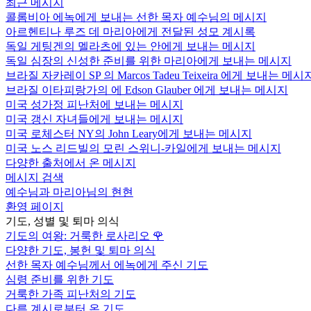
최근 메시지
콜롬비아 에녹에게 보내는 선한 목자 예수님의 메시지
아르헨티나 루즈 데 마리아에게 전달된 성모 계시록
독일 게팅겐의 멜라츠에 있는 안에게 보내는 메시지
독일 심장의 신성한 준비를 위한 마리아에게 보내는 메시지
브라질 자카레이 SP 의 Marcos Tadeu Teixeira 에게 보내는 메시
브라질 이타피랑가의 에 Edson Glauber 에게 보내는 메시지
미국 성가정 피난처에 보내는 메시지
미국 갱신 자녀들에게 보내는 메시지
미국 로체스터 NY의 John Leary에게 보내는 메시지
미국 노스 리드빌의 모린 스위니-카일에게 보내는 메시지
다양한 출처에서 온 메시지
메시지 검색
예수님과 마리아님의 현현
환영 페이지
기도, 성별 및 퇴마 의식
기도의 여왕: 거룩한 로사리오
🌹
다양한 기도, 봉헌 및 퇴마 의식
선한 목자 예수님께서 에녹에게 주신 기도
심령 준비를 위한 기도
거룩한 가족 피난처의 기도
다른 계시로부터 온 기도