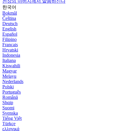
천상의 아버지께서 말씀하신다
한국어
Bokmål
Čeština
Deutsch
English
Español
Filipino
Français
Hrvatski
Indonesia
Italiana
Kiswahili
Magyar
Melayu
Nederlands
Polski
Português
Română
Shqip
Suomi
Svenska
Tiếng Việt
Türkçe
ελληνικά