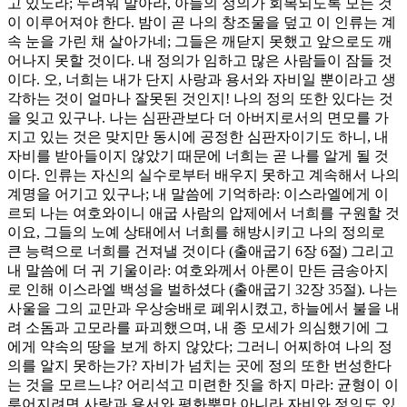
고 있노라; 두려워 말아라, 아들의 정의가 회복되도록 모든 것
이 이루어져야 한다. 밤이 곧 나의 창조물을 덮고 이 인류는 계
속 눈을 가린 채 살아가네; 그들은 깨닫지 못했고 앞으로도 깨
어나지 못할 것이다. 내 정의가 임하고 많은 사람들이 잠들 것
이다. 오, 너희는 내가 단지 사랑과 용서와 자비일 뿐이라고 생
각하는 것이 얼마나 잘못된 것인지! 나의 정의 또한 있다는 것
을 잊고 있구나. 나는 심판관보다 더 아버지로서의 면모를 가
지고 있는 것은 맞지만 동시에 공정한 심판자이기도 하니, 내
자비를 받아들이지 않았기 때문에 너희는 곧 나를 알게 될 것
이다. 인류는 자신의 실수로부터 배우지 못하고 계속해서 나의
계명을 어기고 있구나; 내 말씀에 기억하라: 이스라엘에게 이
르되 나는 여호와이니 애굽 사람의 압제에서 너희를 구원할 것
이요, 그들의 노예 상태에서 너희를 해방시키고 나의 정의로
큰 능력으로 너희를 건져낼 것이다 (출애굽기 6장 6절) 그리고
내 말씀에 더 귀 기울이라: 여호와께서 아론이 만든 금송아지
로 인해 이스라엘 백성을 벌하셨다 (출애굽기 32장 35절). 나는
사울을 그의 교만과 우상숭배로 폐위시켰고, 하늘에서 불을 내
려 소돔과 고모라를 파괴했으며, 내 종 모세가 의심했기에 그
에게 약속의 땅을 보게 하지 않았다; 그러니 어찌하여 나의 정
의를 알지 못하는가? 자비가 넘치는 곳에 정의 또한 번성한다
는 것을 모르느냐? 어리석고 미련한 짓을 하지 마라: 균형이 이
루어지려면 사랑과 용서와 평화뿐만 아니라 자비와 정의도 있