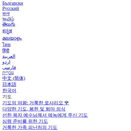
Български
Русский
বাংলা
বதமிழ்
తెలుగు
ಕನ್ನಡ
മലയാളം
ไทย
हिंदी
العربية
اردو
فارسی
עִברִית
中文 (简体)
日本語
한국어
기도
기도의 여왕: 거룩한 로사리오
🌹
다양한 기도, 봉헌 및 퇴마 의식
선한 목자 예수님께서 에녹에게 주신 기도
심령 준비를 위한 기도
거룩한 가족 피난처의 기도