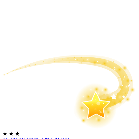
★
★
★