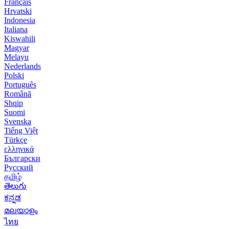
Français
Hrvatski
Indonesia
Italiana
Kiswahili
Magyar
Melayu
Nederlands
Polski
Português
Română
Shqip
Suomi
Svenska
Tiếng Việt
Türkçe
ελληνικά
Български
Русский
தமிழ்
తెలుగు
ಕನ್ನಡ
മലയാളം
ไทย