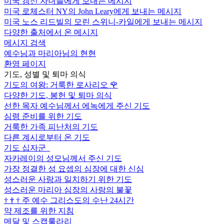
미국 갱신 자녀들에게 보내는 메시지
미국 로체스터 NY의 John Leary에게 보내는 메시지
미국 노스 리드빌의 모린 스위니-카일에게 보내는 메시지
다양한 출처에서 온 메시지
메시지 검색
예수님과 마리아님의 현현
환영 페이지
기도, 성별 및 퇴마 의식
기도의 여왕: 거룩한 로사리오
🌹
다양한 기도, 봉헌 및 퇴마 의식
선한 목자 예수님께서 에녹에게 주신 기도
심령 준비를 위한 기도
거룩한 가족 피난처의 기도
다른 계시로부터 온 기도
기도 십자군
자카레이의 성모님께서 주신 기도
가장 정결한 성 요셉의 심장에 대한 신심
성스러운 사랑과 일치하기 위한 기도
성스러운 마리아 심장의 사랑의 불꽃
†
†
†
주 예수 그리스도의 수난 24시간
약 제조를 위한 지침
메달 및 스캡룰라리