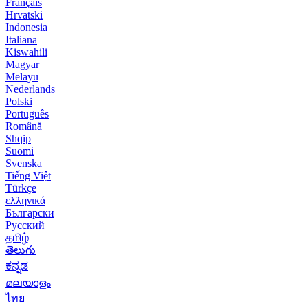
Français
Hrvatski
Indonesia
Italiana
Kiswahili
Magyar
Melayu
Nederlands
Polski
Português
Română
Shqip
Suomi
Svenska
Tiếng Việt
Türkçe
ελληνικά
Български
Русский
தமிழ்
తెలుగు
ಕನ್ನಡ
മലയാളം
ไทย