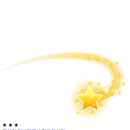
★
★
★