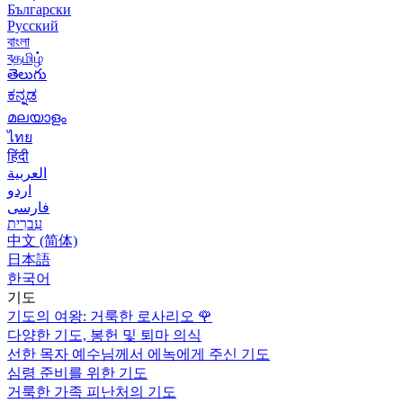
Български
Русский
বাংলা
বதமிழ்
తెలుగు
ಕನ್ನಡ
മലയാളം
ไทย
हिंदी
العربية
اردو
فارسی
עִברִית
中文 (简体)
日本語
한국어
기도
기도의 여왕: 거룩한 로사리오
🌹
다양한 기도, 봉헌 및 퇴마 의식
선한 목자 예수님께서 에녹에게 주신 기도
심령 준비를 위한 기도
거룩한 가족 피난처의 기도