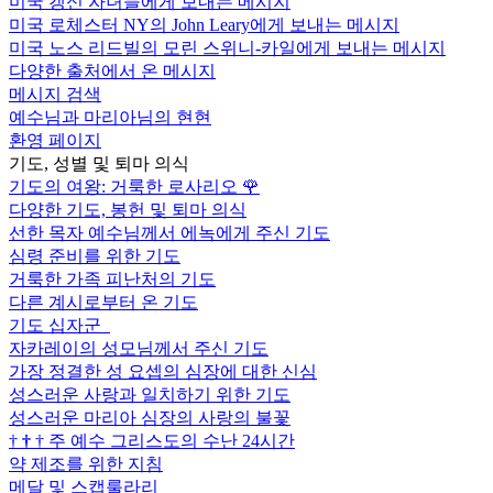
미국 갱신 자녀들에게 보내는 메시지
미국 로체스터 NY의 John Leary에게 보내는 메시지
미국 노스 리드빌의 모린 스위니-카일에게 보내는 메시지
다양한 출처에서 온 메시지
메시지 검색
예수님과 마리아님의 현현
환영 페이지
기도, 성별 및 퇴마 의식
기도의 여왕: 거룩한 로사리오
🌹
다양한 기도, 봉헌 및 퇴마 의식
선한 목자 예수님께서 에녹에게 주신 기도
심령 준비를 위한 기도
거룩한 가족 피난처의 기도
다른 계시로부터 온 기도
기도 십자군
자카레이의 성모님께서 주신 기도
가장 정결한 성 요셉의 심장에 대한 신심
성스러운 사랑과 일치하기 위한 기도
성스러운 마리아 심장의 사랑의 불꽃
†
†
†
주 예수 그리스도의 수난 24시간
약 제조를 위한 지침
메달 및 스캡룰라리