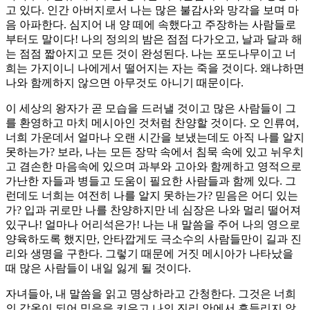
고 있다. 인간 아버지로서 나는 많은 불감사와 망각을 보며 마
음 아파한다. 심지어 내 양 떼에 속했다고 주장하는 사람들로
부터도 말이다! 나의 정의의 밤은 점점 다가오고, 날과 달과 해
는 점점 짧아지고 모든 것이 완성된다. 나는 포도나무이고 너
희는 가지이니 나에게서 떨어지는 자는 죽을 것이다. 왜냐하면
나와 함께하지 않으면 아무것도 아니기 때문이다.
이 세상의 왕자가 곧 모습을 드러낼 것이고 많은 사람들이 그
를 환영하고 마치 메시아인 것처럼 찬양할 것이다. 오 인류여,
너희 가운데서 얼마나 오랜 시간을 보냈는데도 아직 나를 알지
못하는가? 보라, 나는 모든 장막 속에서 침묵 속에 있고 뉘우치
고 겸손한 마음속에 있으며 과부와 고아와 함께하고 영적으로
가난한 자들과 병들고 도움이 필요한 사람들과 함께 있다. 그
런데도 너희는 여전히 나를 알지 못하는가? 믿음은 어디 있는
가? 입과 귀로만 나를 찬양하지만 네 심장은 나와 멀리 떨어져
있구나! 얼마나 어리석은가! 나는 내 말씀을 주어 나의 영으로
양육하도록 했지만, 안타깝게도 극소수의 사람들만이 길과 진
리와 생명을 구한다. 그렇기 때문에 거짓 메시아가 나타났을
때 많은 사람들이 내일 잃게 될 것이다.
자녀들아, 내 말씀을 읽고 명상하라고 간청한다. 그것은 너희
의 갑옷이 되어 믿음을 키우고 나의 진리 안에서 흔들리지 않