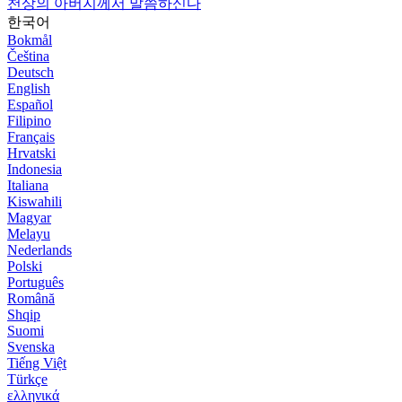
천상의 아버지께서 말씀하신다
한국어
Bokmål
Čeština
Deutsch
English
Español
Filipino
Français
Hrvatski
Indonesia
Italiana
Kiswahili
Magyar
Melayu
Nederlands
Polski
Português
Română
Shqip
Suomi
Svenska
Tiếng Việt
Türkçe
ελληνικά