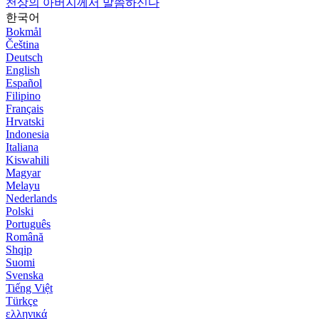
천상의 아버지께서 말씀하신다
한국어
Bokmål
Čeština
Deutsch
English
Español
Filipino
Français
Hrvatski
Indonesia
Italiana
Kiswahili
Magyar
Melayu
Nederlands
Polski
Português
Română
Shqip
Suomi
Svenska
Tiếng Việt
Türkçe
ελληνικά