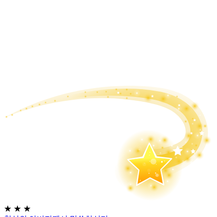
★
★
★