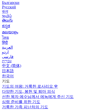
Български
Русский
বাংলা
বதமிழ்
తెలుగు
ಕನ್ನಡ
മലയാളം
ไทย
हिंदी
العربية
اردو
فارسی
עִברִית
中文 (简体)
日本語
한국어
기도
기도의 여왕: 거룩한 로사리오
🌹
다양한 기도, 봉헌 및 퇴마 의식
선한 목자 예수님께서 에녹에게 주신 기도
심령 준비를 위한 기도
거룩한 가족 피난처의 기도