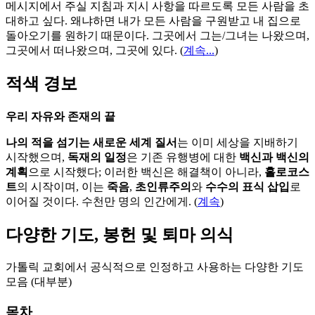
메시지에서 주실 지침과 지시 사항을 따르도록 모든 사람을 초
대하고 싶다. 왜냐하면 내가 모든 사람을 구원받고 내 집으로
돌아오기를 원하기 때문이다. 그곳에서 그는/그녀는 나왔으며,
그곳에서 떠나왔으며, 그곳에 있다.
(
계속...
)
적색 경보
우리 자유와 존재의 끝
나의 적을 섬기는 새로운 세계 질서
는 이미 세상을 지배하기
시작했으며,
독재의 일정
은 기존 유행병에 대한
백신과 백신의
계획
으로 시작했다; 이러한 백신은 해결책이 아니라,
홀로코스
트
의 시작이며, 이는
죽음
,
초인류주의
와
수수의 표식 삽입
로
이어질 것이다. 수천만 명의 인간에게. (
계속
)
다양한 기도, 봉헌 및 퇴마 의식
가톨릭 교회에서 공식적으로 인정하고 사용하는 다양한 기도
모음 (대부분)
목차