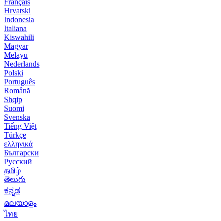
Français
Hrvatski
Indonesia
Italiana
Kiswahili
Magyar
Melayu
Nederlands
Polski
Português
Română
Shqip
Suomi
Svenska
Tiếng Việt
Türkçe
ελληνικά
Български
Русский
தமிழ்
తెలుగు
ಕನ್ನಡ
മലയാളം
ไทย