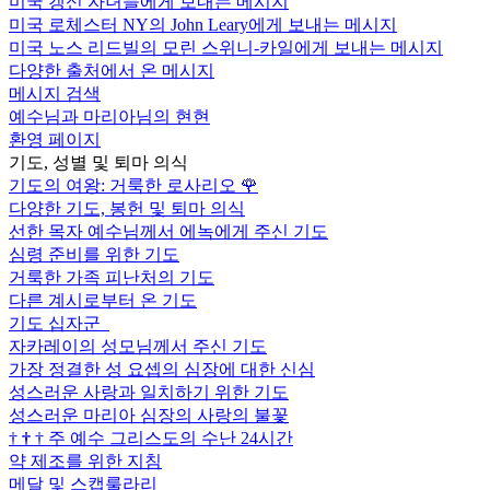
미국 갱신 자녀들에게 보내는 메시지
미국 로체스터 NY의 John Leary에게 보내는 메시지
미국 노스 리드빌의 모린 스위니-카일에게 보내는 메시지
다양한 출처에서 온 메시지
메시지 검색
예수님과 마리아님의 현현
환영 페이지
기도, 성별 및 퇴마 의식
기도의 여왕: 거룩한 로사리오
🌹
다양한 기도, 봉헌 및 퇴마 의식
선한 목자 예수님께서 에녹에게 주신 기도
심령 준비를 위한 기도
거룩한 가족 피난처의 기도
다른 계시로부터 온 기도
기도 십자군
자카레이의 성모님께서 주신 기도
가장 정결한 성 요셉의 심장에 대한 신심
성스러운 사랑과 일치하기 위한 기도
성스러운 마리아 심장의 사랑의 불꽃
†
†
†
주 예수 그리스도의 수난 24시간
약 제조를 위한 지침
메달 및 스캡룰라리