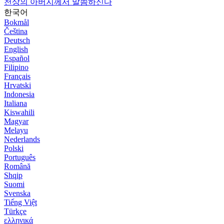
천상의 아버지께서 말씀하신다
한국어
Bokmål
Čeština
Deutsch
English
Español
Filipino
Français
Hrvatski
Indonesia
Italiana
Kiswahili
Magyar
Melayu
Nederlands
Polski
Português
Română
Shqip
Suomi
Svenska
Tiếng Việt
Türkçe
ελληνικά