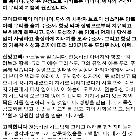
로 옵니다. 당신은 진정으로 자비로운 어머니, 병자의 건강이
며 우리의 기쁨의 원인입니다.
구아달루페의 어머니여, 당신의 사랑과 보호의 성스러운 망토
아래 우리를 숨겨 주소서. 항상 악과 질병으로부터 치유되고
보호받게 해주시고, 당신 모성적인 품 안에서 언제나 당신을
알며 사랑하고 충실하게 지내기를 도와주소서. 그리고 항상 그
의 거룩한 신성과 의지에 따라 살아가도록 도와주소서. 아멘.
신앙고백:
하느님을 믿습니다, 전능하신 아버지와 창조주의
하늘과 땅을; 그리고 예수 그리스도, 그의 유일한 아들 우리 주
님께 믿습니다. 성령으로 잉태받아 동정녀 마리아에게서 나시
어 본디오 빌라도 아래에서 고난당해 십자가에 못 박히셨고 죽
으셔서 장사지내셨으며 지하로 내려가셨다가 사흘 만에 죽은
자 가운데서 다시 일어나시어 하늘에 오르셔서 전능하신 아버
지 하느님의 오른편에 앉아 계십니다. 거기서 살아 있는 자와
죽은 자를 심판하러 오실 것입니다. 성령을 믿습니다, 거룩한
공교회를 믿고, 성인들의 교제를 믿고, 죄의 사함을 믿고, 몸의
부활과 영원한 생명을 믿습니다. 아멘.
고백합니다
전능하신 하느님께 그리고 여러분 형제자매들께
내가 생각과 말로 크게 잘못하였음을 고백합니다; 내가 한 것