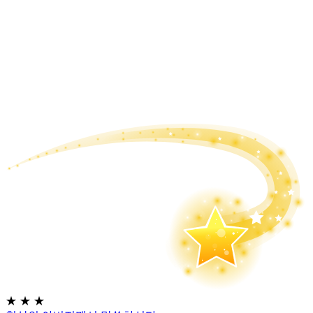
★
★
★