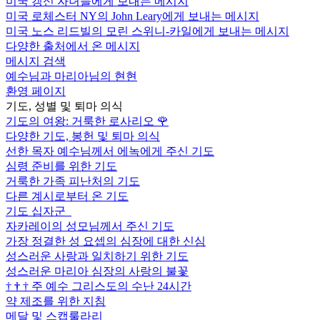
미국 갱신 자녀들에게 보내는 메시지
미국 로체스터 NY의 John Leary에게 보내는 메시지
미국 노스 리드빌의 모린 스위니-카일에게 보내는 메시지
다양한 출처에서 온 메시지
메시지 검색
예수님과 마리아님의 현현
환영 페이지
기도, 성별 및 퇴마 의식
기도의 여왕: 거룩한 로사리오
🌹
다양한 기도, 봉헌 및 퇴마 의식
선한 목자 예수님께서 에녹에게 주신 기도
심령 준비를 위한 기도
거룩한 가족 피난처의 기도
다른 계시로부터 온 기도
기도 십자군
자카레이의 성모님께서 주신 기도
가장 정결한 성 요셉의 심장에 대한 신심
성스러운 사랑과 일치하기 위한 기도
성스러운 마리아 심장의 사랑의 불꽃
†
†
†
주 예수 그리스도의 수난 24시간
약 제조를 위한 지침
메달 및 스캡룰라리