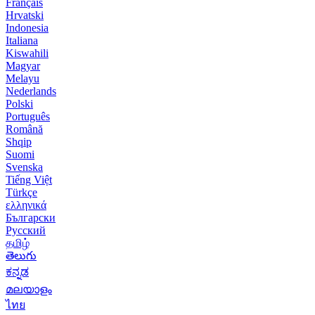
Français
Hrvatski
Indonesia
Italiana
Kiswahili
Magyar
Melayu
Nederlands
Polski
Português
Română
Shqip
Suomi
Svenska
Tiếng Việt
Türkçe
ελληνικά
Български
Русский
தமிழ்
తెలుగు
ಕನ್ನಡ
മലയാളം
ไทย