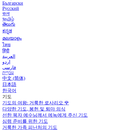
Български
Русский
বাংলা
বதமிழ்
తెలుగు
ಕನ್ನಡ
മലയാളം
ไทย
हिंदी
العربية
اردو
فارسی
עִברִית
中文 (简体)
日本語
한국어
기도
기도의 여왕: 거룩한 로사리오
🌹
다양한 기도, 봉헌 및 퇴마 의식
선한 목자 예수님께서 에녹에게 주신 기도
심령 준비를 위한 기도
거룩한 가족 피난처의 기도