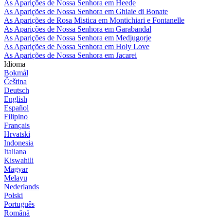
As Aparições de Nossa Senhora em Heede
As Aparições de Nossa Senhora em Ghiaie di Bonate
As Aparições de Rosa Mistica em Montichiari e Fontanelle
As Aparições de Nossa Senhora em Garabandal
As Aparições de Nossa Senhora em Medjugorje
As Aparições de Nossa Senhora em Holy Love
As Aparições de Nossa Senhora em Jacarei
Idioma
Bokmål
Čeština
Deutsch
English
Español
Filipino
Français
Hrvatski
Indonesia
Italiana
Kiswahili
Magyar
Melayu
Nederlands
Polski
Português
Română