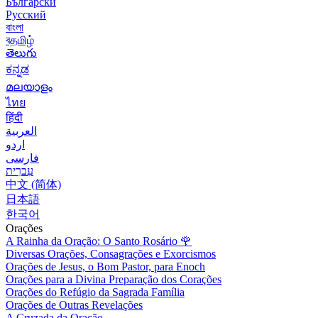
Български
Русский
বাংলা
বதமிழ்
తెలుగు
ಕನ್ನಡ
മലയാളം
ไทย
हिंदी
العربية
اردو
فارسی
עִברִית
中文 (简体)
日本語
한국어
Orações
A Rainha da Oração: O Santo Rosário
🌹
Diversas Orações, Consagrações e Exorcismos
Orações de Jesus, o Bom Pastor, para Enoch
Orações para a Divina Preparação dos Corações
Orações do Refúgio da Sagrada Família
Orações de Outras Revelações
A Cruzada da Oração