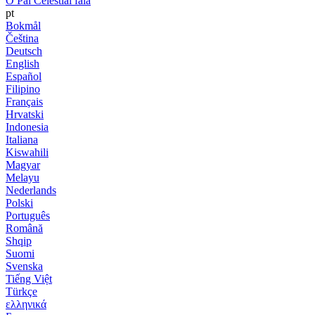
O Pai Celestial fala
pt
Bokmål
Čeština
Deutsch
English
Español
Filipino
Français
Hrvatski
Indonesia
Italiana
Kiswahili
Magyar
Melayu
Nederlands
Polski
Português
Română
Shqip
Suomi
Svenska
Tiếng Việt
Türkçe
ελληνικά