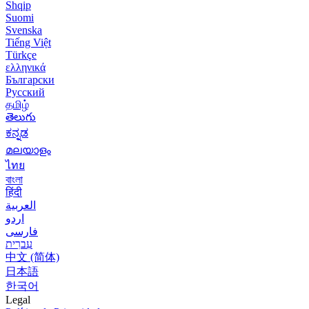
Shqip
Suomi
Svenska
Tiếng Việt
Türkçe
ελληνικά
Български
Русский
தமிழ்
తెలుగు
ಕನ್ನಡ
മലയാളം
ไทย
বাংলা
हिंदी
العربية
اردو
فارسی
עִברִית
中文 (简体)
日本語
한국어
Legal