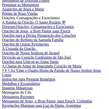
Mensagens de Diversas Fontes
Pesquisar as Mensagens
Aparições de Jesus e Maria
Página de Boas-Vindas
Orações, Consagrações e Exorcismos
A Rainha da Oração: O Santo Rosário
🌹
Diversas Orações, Consagrações e Exorcismos
Orações de Jesus, o Bom Pastor, para Enoch
Orações para a Divina Preparação dos Corações
Orações do Refúgio da Sagrada Família
Orações de Outras Revelações
A Cruzada da Oração
Orações de Nossa Senhora de Jacareí
Devoção ao Coração Castíssimo de São José
Orações para Unir-se ao Amor Santo
A Chama do Amor do Imaculado Coração de Maria
†
†
†
As Vinte e Quatro Horas da Paixão de Nosso Senhor Jesus
Cristo
Instruções para Preparar Remédios
Medalhas e Escapulários
Imagens Milagrosas
Mensagens do Céu
Mensagens Recentes
Mensagens de Jesus, o Bom Pastor, para Enoch, Colômbia
Revelações Marianas para Luz de Maria, Argentina