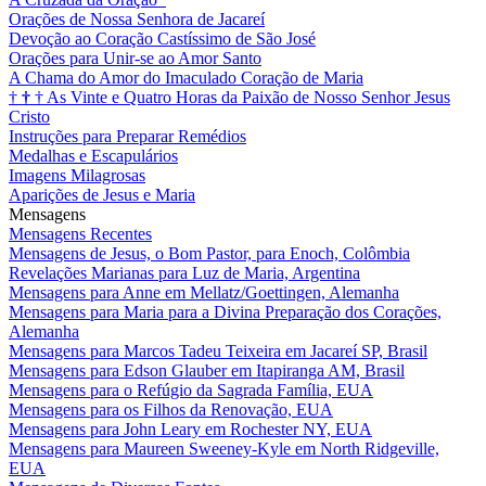
Orações de Nossa Senhora de Jacareí
Devoção ao Coração Castíssimo de São José
Orações para Unir-se ao Amor Santo
A Chama do Amor do Imaculado Coração de Maria
†
†
†
As Vinte e Quatro Horas da Paixão de Nosso Senhor Jesus
Cristo
Instruções para Preparar Remédios
Medalhas e Escapulários
Imagens Milagrosas
Aparições de Jesus e Maria
Mensagens
Mensagens Recentes
Mensagens de Jesus, o Bom Pastor, para Enoch, Colômbia
Revelações Marianas para Luz de Maria, Argentina
Mensagens para Anne em Mellatz/Goettingen, Alemanha
Mensagens para Maria para a Divina Preparação dos Corações,
Alemanha
Mensagens para Marcos Tadeu Teixeira em Jacareí SP, Brasil
Mensagens para Edson Glauber em Itapiranga AM, Brasil
Mensagens para o Refúgio da Sagrada Família, EUA
Mensagens para os Filhos da Renovação, EUA
Mensagens para John Leary em Rochester NY, EUA
Mensagens para Maureen Sweeney-Kyle em North Ridgeville,
EUA