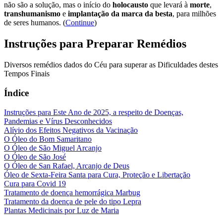
não são a solução, mas o início do
holocausto
que levará à
morte
,
transhumanismo
e
implantação da marca da besta
, para milhões
de seres humanos. (
Continue
)
Instruções para Preparar Remédios
Diversos remédios dados do Céu para superar as Dificuldades destes
Tempos Finais
Índice
Instruções para Este Ano de 2025, a respeito de Doenças,
Pandemias e Vírus Desconhecidos
Alívio dos Efeitos Negativos da Vacinação
O Óleo do Bom Samaritano
O Óleo de São Miguel Arcanjo
O Óleo de São José
O Óleo de San Rafael, Arcanjo de Deus
Óleo de Sexta-Feira Santa para Cura, Proteção e Libertação
Cura para Covid 19
Tratamento de doença hemorrágica Marbug
Tratamento da doença de pele do tipo Lepra
Plantas Medicinais por Luz de Maria