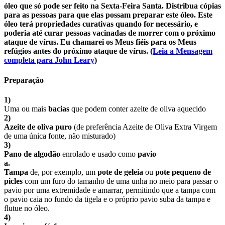
óleo que só pode ser feito na Sexta-Feira Santa. Distribua cópias
para as pessoas para que elas possam preparar este óleo. Este
óleo terá propriedades curativas quando for necessário, e
poderia até curar pessoas vacinadas de morrer com o próximo
ataque de vírus. Eu chamarei os Meus fiéis para os Meus
refúgios antes do próximo ataque de vírus. (
Leia a Mensagem
completa para John Leary
)
Preparação
1)
Uma ou mais
bacias
que podem conter azeite de oliva aquecido
2)
Azeite de oliva puro
(de preferência Azeite de Oliva Extra Virgem
de uma única fonte, não misturado)
3)
Pano de algodão
enrolado e usado como
pavio
a.
Tampa
de, por exemplo, um
pote de geleia
ou
pote pequeno de
picles
com um furo do tamanho de uma unha no meio para passar o
pavio por uma extremidade e amarrar, permitindo que a tampa com
o pavio caia no fundo da tigela e o próprio pavio suba da tampa e
flutue no óleo.
4)