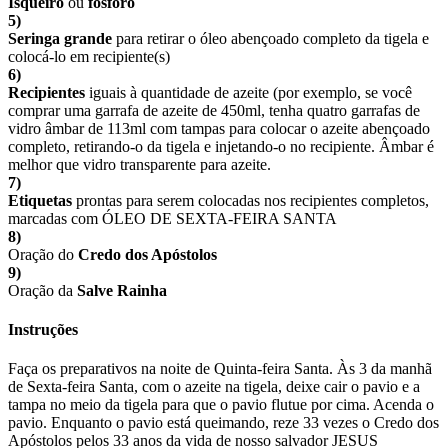
Isqueiro
ou
fósforo
5)
Seringa grande
para retirar o óleo abençoado completo da tigela e
colocá-lo em recipiente(s)
6)
Recipientes
iguais à quantidade de azeite (por exemplo, se você
comprar uma garrafa de azeite de 450ml, tenha quatro garrafas de
vidro âmbar de 113ml com tampas para colocar o azeite abençoado
completo, retirando-o da tigela e injetando-o no recipiente. Âmbar é
melhor que vidro transparente para azeite.
7)
Etiquetas
prontas para serem colocadas nos recipientes completos,
marcadas com ÓLEO DE SEXTA-FEIRA SANTA
8)
Oração do
Credo dos Apóstolos
9)
Oração da
Salve Rainha
Instruções
Faça os preparativos na noite de Quinta-feira Santa. Às 3 da manhã
de Sexta-feira Santa, com o azeite na tigela, deixe cair o pavio e a
tampa no meio da tigela para que o pavio flutue por cima. Acenda o
pavio. Enquanto o pavio está queimando, reze 33 vezes o Credo dos
Apóstolos pelos 33 anos da vida de nosso salvador JESUS