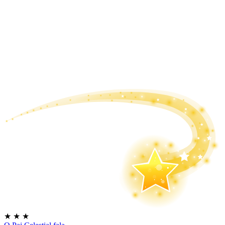
★
★
★