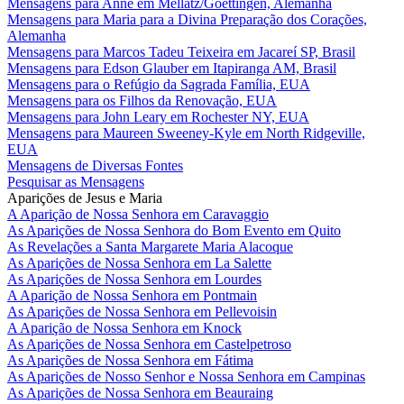
Mensagens para Anne em Mellatz/Goettingen, Alemanha
Mensagens para Maria para a Divina Preparação dos Corações,
Alemanha
Mensagens para Marcos Tadeu Teixeira em Jacareí SP, Brasil
Mensagens para Edson Glauber em Itapiranga AM, Brasil
Mensagens para o Refúgio da Sagrada Família, EUA
Mensagens para os Filhos da Renovação, EUA
Mensagens para John Leary em Rochester NY, EUA
Mensagens para Maureen Sweeney-Kyle em North Ridgeville,
EUA
Mensagens de Diversas Fontes
Pesquisar as Mensagens
Aparições de Jesus e Maria
A Aparição de Nossa Senhora em Caravaggio
As Aparições de Nossa Senhora do Bom Evento em Quito
As Revelações a Santa Margarete Maria Alacoque
As Aparições de Nossa Senhora em La Salette
As Aparições de Nossa Senhora em Lourdes
A Aparição de Nossa Senhora em Pontmain
As Aparições de Nossa Senhora em Pellevoisin
A Aparição de Nossa Senhora em Knock
As Aparições de Nossa Senhora em Castelpetroso
As Aparições de Nossa Senhora em Fátima
As Aparições de Nosso Senhor e Nossa Senhora em Campinas
As Aparições de Nossa Senhora em Beauraing