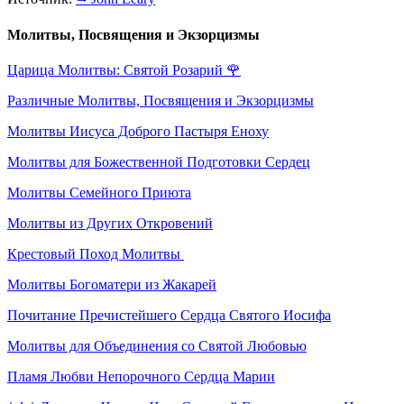
Молитвы, Посвящения и Экзорцизмы
Царица Молитвы: Святой Розарий
🌹
Различные Молитвы, Посвящения и Экзорцизмы
Молитвы Иисуса Доброго Пастыря Еноху
Молитвы для Божественной Подготовки Сердец
Молитвы Семейного Приюта
Молитвы из Других Откровений
Крестовый Поход Молитвы
Молитвы Богоматери из Жакарей
Почитание Пречистейшего Сердца Святого Иосифа
Молитвы для Объединения со Святой Любовью
Пламя Любви Непорочного Сердца Марии