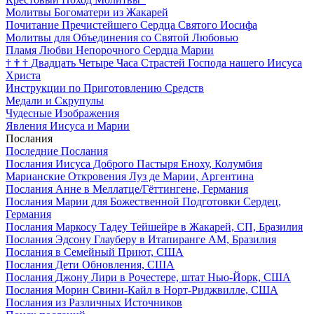
Молитвы Богоматери из Жакарей
Почитание Пречистейшего Сердца Святого Иосифа
Молитвы для Объединения со Святой Любовью
Пламя Любви Непорочного Сердца Марии
†
†
†
Двадцать Четыре Часа Страстей Господа нашего Иисуса
Христа
Инструкции по Приготовлению Средств
Медали и Скрупулы
Чудесные Изображения
Явления Иисуса и Марии
Послания
Последние Послания
Послания Иисуса Доброго Пастыря Еноху, Колумбия
Марианские Откровения Луз де Марии, Аргентина
Послания Анне в Меллатце/Гёттингене, Германия
Послания Марии для Божественной Подготовки Сердец,
Германия
Послания Маркосу Тадеу Тейшейре в Жакарей, СП, Бразилия
Послания Эдсону Глауберу в Итапиранге AM, Бразилия
Послания в Семейный Приют, США
Послания Дети Обновления, США
Послания Джону Лири в Рочестере, штат Нью-Йорк, США
Послания Морин Свини-Кайл в Норт-Риджвилле, США
Послания из Различных Источников