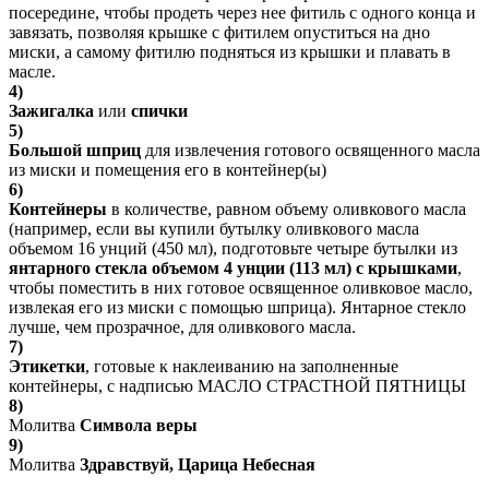
посередине, чтобы продеть через нее фитиль с одного конца и
завязать, позволяя крышке с фитилем опуститься на дно
миски, а самому фитилю подняться из крышки и плавать в
масле.
4)
Зажигалка
или
спички
5)
Большой шприц
для извлечения готового освященного масла
из миски и помещения его в контейнер(ы)
6)
Контейнеры
в количестве, равном объему оливкового масла
(например, если вы купили бутылку оливкового масла
объемом 16 унций (450 мл), подготовьте четыре бутылки из
янтарного стекла объемом 4 унции (113 мл) с крышками
,
чтобы поместить в них готовое освященное оливковое масло,
извлекая его из миски с помощью шприца). Янтарное стекло
лучше, чем прозрачное, для оливкового масла.
7)
Этикетки
, готовые к наклеиванию на заполненные
контейнеры, с надписью МАСЛО СТРАСТНОЙ ПЯТНИЦЫ
8)
Молитва
Символа веры
9)
Молитва
Здравствуй, Царица Небесная