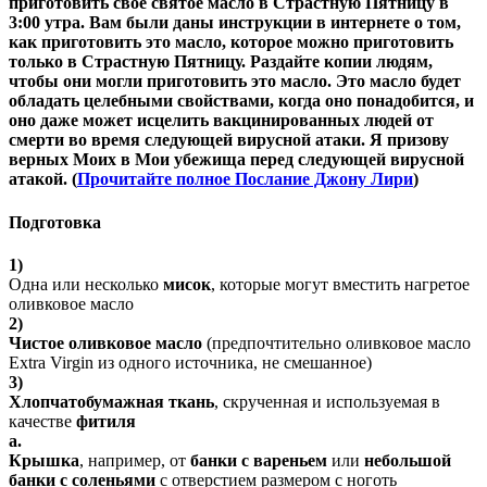
приготовить свое святое масло в Страстную Пятницу в
3:00 утра. Вам были даны инструкции в интернете о том,
как приготовить это масло, которое можно приготовить
только в Страстную Пятницу. Раздайте копии людям,
чтобы они могли приготовить это масло. Это масло будет
обладать целебными свойствами, когда оно понадобится, и
оно даже может исцелить вакцинированных людей от
смерти во время следующей вирусной атаки. Я призову
верных Моих в Мои убежища перед следующей вирусной
атакой. (
Прочитайте полное Послание Джону Лири
)
Подготовка
1)
Одна или несколько
мисок
, которые могут вместить нагретое
оливковое масло
2)
Чистое оливковое масло
(предпочтительно оливковое масло
Extra Virgin из одного источника, не смешанное)
3)
Хлопчатобумажная ткань
, скрученная и используемая в
качестве
фитиля
a.
Крышка
, например, от
банки с вареньем
или
небольшой
банки с соленьями
с отверстием размером с ноготь