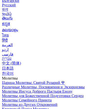
Български
Русский
বাংলা
বதமிழ்
తెలుగు
ಕನ್ನಡ
മലയാളം
ไทย
हिंदी
العربية
اردو
فارسی
עִברִית
中文 (简体)
日本語
한국어
Молитвы
Царица Молитвы: Святой Розарий
🌹
Различные Молитвы, Посвящения и Экзорцизмы
Молитвы Иисуса Доброго Пастыря Еноху
Молитвы для Божественной Подготовки Сердец
Молитвы Семейного Приюта
Молитвы из Других Откровений
Крестовый Поход Молитвы