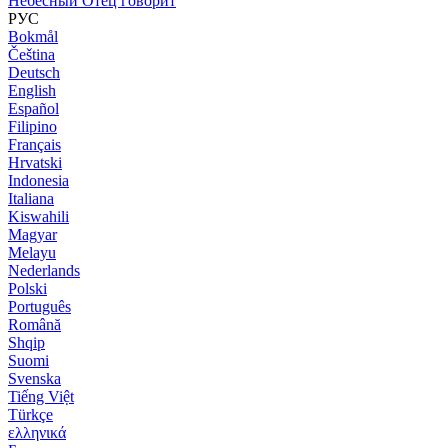
Небесный Отец говорит
РУС
Bokmål
Čeština
Deutsch
English
Español
Filipino
Français
Hrvatski
Indonesia
Italiana
Kiswahili
Magyar
Melayu
Nederlands
Polski
Português
Română
Shqip
Suomi
Svenska
Tiếng Việt
Türkçe
ελληνικά