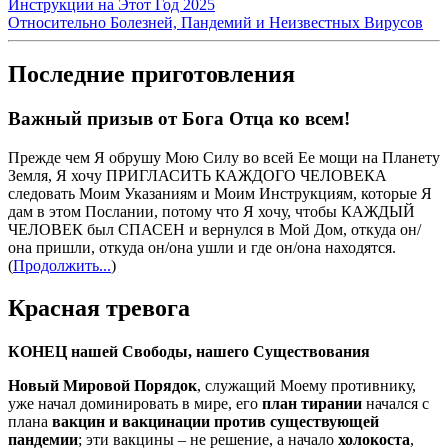
Инструкции на Этот Год 2025
Относительно Болезней, Пандемий и Неизвестных Вирусов
Последние приготовления
Важный призыв от Бога Отца ко всем!
Прежде чем Я обрушу Мою Силу во всей Ее мощи на Планету
Земля, Я хочу ПРИГЛАСИТЬ КАЖДОГО ЧЕЛОВЕКА
следовать Моим Указаниям и Моим Инструкциям, которые Я
дам в этом Послании, потому что Я хочу, чтобы КАЖДЫЙ
ЧЕЛОВЕК был СПАСЕН и вернулся в Мой Дом, откуда он/
она пришли, откуда он/она ушли и где он/она находятся.
(
Продолжить...
)
Красная тревога
КОНЕЦ нашей Свободы, нашего Существования
Новый Мировой Порядок
, служащий Моему противнику,
уже начал доминировать в мире, его
план тирании
начался с
плана
вакцин и вакцинации против существующей
пандемии
; эти вакцины – не решение, а начало
холокоста
,