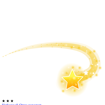
★
★
★