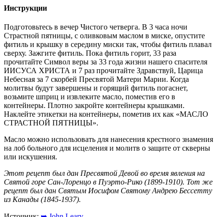
Инструкции
Подготовьтесь в вечер Чистого четверга. В 3 часа ночи
Страстной пятницы, с оливковым маслом в миске, опустите
фитиль и крышку в середину миски так, чтобы фитиль плавал
сверху. Зажгите фитиль. Пока фитиль горит, 33 раза
прочитайте Символ веры за 33 года жизни нашего спасителя
ИИСУСА ХРИСТА и 7 раз прочитайте Здравствуй, Царица
Небесная за 7 скорбей Пресвятой Матери Марии. Когда
молитвы будут завершены и горящий фитиль погаснет,
возьмите шприц и извлеките масло, поместив его в
контейнеры. Плотно закройте контейнеры крышками.
Наклейте этикетки на контейнеры, пометив их как «МАСЛО
СТРАСТНОЙ ПЯТНИЦЫ».
Масло можно использовать для нанесения крестного знамения
на лоб больного для исцеления и молитв о защите от скверны
или искушения.
Этот рецепт был дан Пресвятой Девой во время явления на
Святой горе Сан-Лоренцо в Пуэрто-Рико (1899-1910). Тот же
рецепт был дан Святым Иосифом Святому Андрею Бессетту
из Канады (1845-1937).
Источник:
➥ John Leary