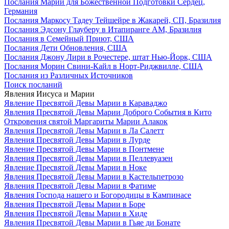
Послания Марии для Божественной Подготовки Сердец,
Германия
Послания Маркосу Тадеу Тейшейре в Жакарей, СП, Бразилия
Послания Эдсону Глауберу в Итапиранге AM, Бразилия
Послания в Семейный Приют, США
Послания Дети Обновления, США
Послания Джону Лири в Рочестере, штат Нью-Йорк, США
Послания Морин Свини-Кайл в Норт-Риджвилле, США
Послания из Различных Источников
Поиск посланий
Явления Иисуса и Марии
Явление Пресвятой Девы Марии в Караваджо
Явления Пресвятой Девы Марии Доброго События в Кито
Откровения святой Маргариты Марии Алакок
Явления Пресвятой Девы Марии в Ла Салетт
Явления Пресвятой Девы Марии в Лурде
Явление Пресвятой Девы Марии в Понтмене
Явления Пресвятой Девы Марии в Пеллевуазен
Явление Пресвятой Девы Марии в Ноке
Явления Пресвятой Девы Марии в Кастельпетрозо
Явления Пресвятой Девы Марии в Фатиме
Явления Господа нашего и Богородицы в Кампинасе
Явления Пресвятой Девы Марии в Боре
Явления Пресвятой Девы Марии в Хиде
Явления Пресвятой Девы Марии в Гьяе ди Бонате