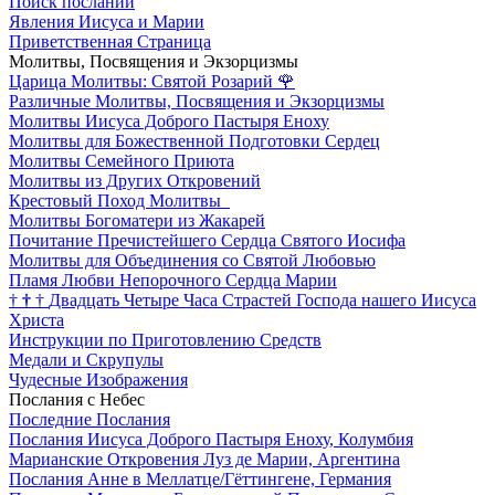
Поиск посланий
Явления Иисуса и Марии
Приветственная Страница
Молитвы, Посвящения и Экзорцизмы
Царица Молитвы: Святой Розарий
🌹
Различные Молитвы, Посвящения и Экзорцизмы
Молитвы Иисуса Доброго Пастыря Еноху
Молитвы для Божественной Подготовки Сердец
Молитвы Семейного Приюта
Молитвы из Других Откровений
Крестовый Поход Молитвы
Молитвы Богоматери из Жакарей
Почитание Пречистейшего Сердца Святого Иосифа
Молитвы для Объединения со Святой Любовью
Пламя Любви Непорочного Сердца Марии
†
†
†
Двадцать Четыре Часа Страстей Господа нашего Иисуса
Христа
Инструкции по Приготовлению Средств
Медали и Скрупулы
Чудесные Изображения
Послания с Небес
Последние Послания
Послания Иисуса Доброго Пастыря Еноху, Колумбия
Марианские Откровения Луз де Марии, Аргентина
Послания Анне в Меллатце/Гёттингене, Германия