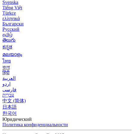
Svenska
Tiếng Việt
Türkçe
ελληνικά
Български
Русский
தமிழ்
తెలుగు
ಕನ್ನಡ
മലയാളം
ไทย
বাংলা
हिंदी
العربية
اردو
فارسی
עִברִית
中文 (简体)
日本語
한국어
Юридический
Политика конфиденциальности