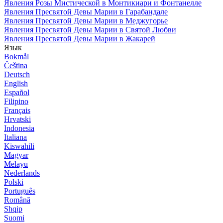
Явления Розы Мистической в Монтикиари и Фонтанелле
Явления Пресвятой Девы Марии в Гарабандале
Явления Пресвятой Девы Марии в Меджугорье
Явления Пресвятой Девы Марии в Святой Любви
Явления Пресвятой Девы Марии в Жакарей
Язык
Bokmål
Čeština
Deutsch
English
Español
Filipino
Français
Hrvatski
Indonesia
Italiana
Kiswahili
Magyar
Melayu
Nederlands
Polski
Português
Română
Shqip
Suomi