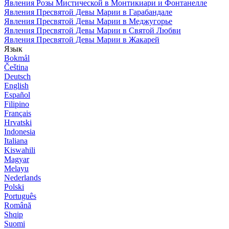
Явления Розы Мистической в Монтикиари и Фонтанелле
Явления Пресвятой Девы Марии в Гарабандале
Явления Пресвятой Девы Марии в Меджугорье
Явления Пресвятой Девы Марии в Святой Любви
Явления Пресвятой Девы Марии в Жакарей
Язык
Bokmål
Čeština
Deutsch
English
Español
Filipino
Français
Hrvatski
Indonesia
Italiana
Kiswahili
Magyar
Melayu
Nederlands
Polski
Português
Română
Shqip
Suomi