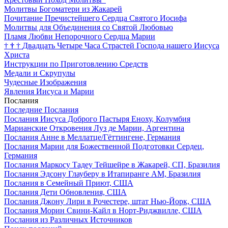
Молитвы Богоматери из Жакарей
Почитание Пречистейшего Сердца Святого Иосифа
Молитвы для Объединения со Святой Любовью
Пламя Любви Непорочного Сердца Марии
†
†
†
Двадцать Четыре Часа Страстей Господа нашего Иисуса
Христа
Инструкции по Приготовлению Средств
Медали и Скрупулы
Чудесные Изображения
Явления Иисуса и Марии
Послания
Последние Послания
Послания Иисуса Доброго Пастыря Еноху, Колумбия
Марианские Откровения Луз де Марии, Аргентина
Послания Анне в Меллатце/Гёттингене, Германия
Послания Марии для Божественной Подготовки Сердец,
Германия
Послания Маркосу Тадеу Тейшейре в Жакарей, СП, Бразилия
Послания Эдсону Глауберу в Итапиранге AM, Бразилия
Послания в Семейный Приют, США
Послания Дети Обновления, США
Послания Джону Лири в Рочестере, штат Нью-Йорк, США
Послания Морин Свини-Кайл в Норт-Риджвилле, США
Послания из Различных Источников