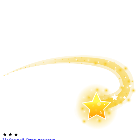
★
★
★