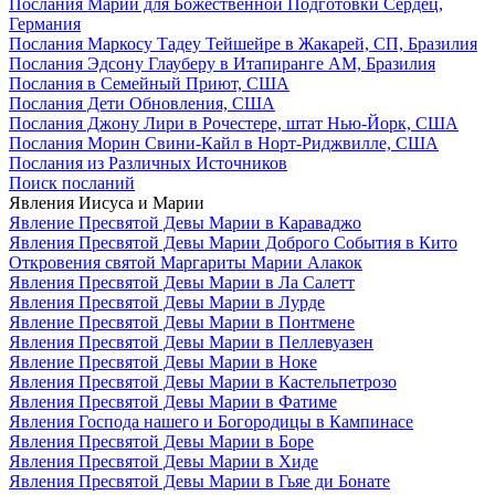
Послания Марии для Божественной Подготовки Сердец,
Германия
Послания Маркосу Тадеу Тейшейре в Жакарей, СП, Бразилия
Послания Эдсону Глауберу в Итапиранге AM, Бразилия
Послания в Семейный Приют, США
Послания Дети Обновления, США
Послания Джону Лири в Рочестере, штат Нью-Йорк, США
Послания Морин Свини-Кайл в Норт-Риджвилле, США
Послания из Различных Источников
Поиск посланий
Явления Иисуса и Марии
Явление Пресвятой Девы Марии в Караваджо
Явления Пресвятой Девы Марии Доброго События в Кито
Откровения святой Маргариты Марии Алакок
Явления Пресвятой Девы Марии в Ла Салетт
Явления Пресвятой Девы Марии в Лурде
Явление Пресвятой Девы Марии в Понтмене
Явления Пресвятой Девы Марии в Пеллевуазен
Явление Пресвятой Девы Марии в Ноке
Явления Пресвятой Девы Марии в Кастельпетрозо
Явления Пресвятой Девы Марии в Фатиме
Явления Господа нашего и Богородицы в Кампинасе
Явления Пресвятой Девы Марии в Боре
Явления Пресвятой Девы Марии в Хиде
Явления Пресвятой Девы Марии в Гьяе ди Бонате