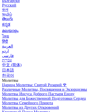
Български
Русский
বাংলা
বதமிழ்
తెలుగు
ಕನ್ನಡ
മലയാളം
ไทย
हिंदी
العربية
اردو
فارسی
עִברִית
中文 (简体)
日本語
한국어
Молитвы
Царица Молитвы: Святой Розарий
🌹
Различные Молитвы, Посвящения и Экзорцизмы
Молитвы Иисуса Доброго Пастыря Еноху
Молитвы для Божественной Подготовки Сердец
Молитвы Семейного Приюта
Молитвы из Других Откровений
Крестовый Поход Молитвы