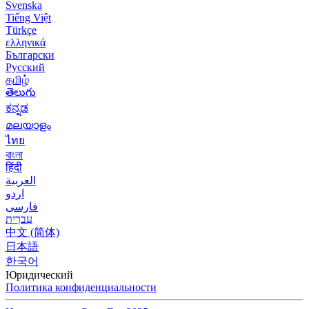
Svenska
Tiếng Việt
Türkçe
ελληνικά
Български
Русский
தமிழ்
తెలుగు
ಕನ್ನಡ
മലയാളം
ไทย
বাংলা
हिंदी
العربية
اردو
فارسی
עִברִית
中文 (简体)
日本語
한국어
Юридический
Политика конфиденциальности