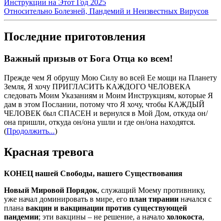
Инструкции на Этот Год 2025
Относительно Болезней, Пандемий и Неизвестных Вирусов
Последние приготовления
Важный призыв от Бога Отца ко всем!
Прежде чем Я обрушу Мою Силу во всей Ее мощи на Планету
Земля, Я хочу ПРИГЛАСИТЬ КАЖДОГО ЧЕЛОВЕКА
следовать Моим Указаниям и Моим Инструкциям, которые Я
дам в этом Послании, потому что Я хочу, чтобы КАЖДЫЙ
ЧЕЛОВЕК был СПАСЕН и вернулся в Мой Дом, откуда он/
она пришли, откуда он/она ушли и где он/она находятся.
(
Продолжить...
)
Красная тревога
КОНЕЦ нашей Свободы, нашего Существования
Новый Мировой Порядок
, служащий Моему противнику,
уже начал доминировать в мире, его
план тирании
начался с
плана
вакцин и вакцинации против существующей
пандемии
; эти вакцины – не решение, а начало
холокоста
,