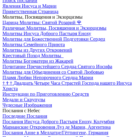
Поиск посланий
Явления Иисуса и Марии
Приветственная Страница
Молитвы, Посвящения и Экзорцизмы
Царица Молитвы: Святой Розарий
🌹
Различные Молитвы, Посвящения и Экзорцизмы
Молитвы Иисуса Доброго Пастыря Еноху
Молитвы для Божественной Подготовки Сердец
Молитвы Семейного Приюта
Молитвы из Других Откровений
Крестовый Поход Молитвы
Молитвы Богоматери из Жакарей
Почитание Пречистейшего Сердца Святого Иосифа
Молитвы для Объединения со Святой Любовью
Пламя Любви Непорочного Сердца Марии
†
†
†
Двадцать Четыре Часа Страстей Господа нашего Иисуса
Христа
Инструкции по Приготовлению Средств
Медали и Скрупулы
Чудесные Изображения
Послания с Небес
Последние Послания
Послания Иисуса Доброго Пастыря Еноху, Колумбия
Марианские Откровения Луз де Марии, Аргентина
Послания Анне в Меллатце/Гёттингене, Германия