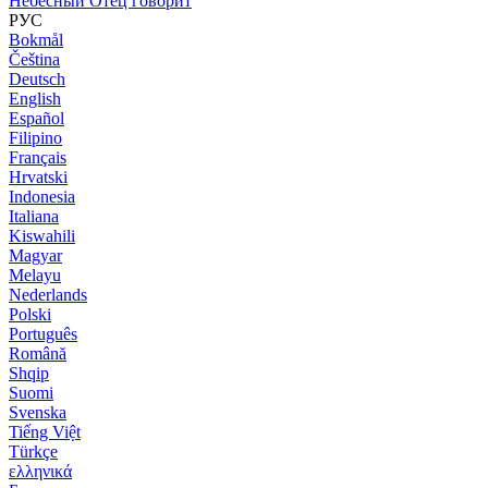
Небесный Отец говорит
РУС
Bokmål
Čeština
Deutsch
English
Español
Filipino
Français
Hrvatski
Indonesia
Italiana
Kiswahili
Magyar
Melayu
Nederlands
Polski
Português
Română
Shqip
Suomi
Svenska
Tiếng Việt
Türkçe
ελληνικά