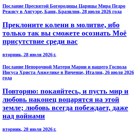
Послание Пресвятой Богородицы Царицы Мира Педро
Режису в Ангуэре, Баия, Бразилия, 28 июля 2026 года
Преклоните колени в молитве, ибо
только так вы сможете осознать Моё
присутствие среди вас
вторник, 28 июля 2026 г.
Послание Непорочной Матери Марии и нашего Господа
Иисуса Христа Анжелике в Виченце, Италия, 26 июля 2026
года
Повторяю: покаяйтесь, и пусть мир и
любовь наконец воцарятся на этой
земле; любовь всегда побеждает, даже
над войнами
вторник, 28 июля 2026 г.