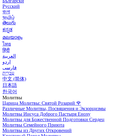
Български
Русский
বাংলা
বதமிழ்
తెలుగు
ಕನ್ನಡ
മലയാളം
ไทย
हिंदी
العربية
اردو
فارسی
עִברִית
中文 (简体)
日本語
한국어
Молитвы
Царица Молитвы: Святой Розарий
🌹
Различные Молитвы, Посвящения и Экзорцизмы
Молитвы Иисуса Доброго Пастыря Еноху
Молитвы для Божественной Подготовки Сердец
Молитвы Семейного Приюта
Молитвы из Других Откровений
Крестовый Поход Молитвы