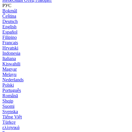
Небесный Отец говорит
РУС
Bokmål
Čeština
Deutsch
English
Español
Filipino
Français
Hrvatski
Indonesia
Italiana
Kiswahili
Magyar
Melayu
Nederlands
Polski
Português
Română
Shqip
Suomi
Svenska
Tiếng Việt
Türkçe
ελληνικά