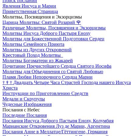
Поиск посланий
Явления Иисуса и Марии
Приветственная Страница
Молитвы, Посвящения и Экзорцизмы
Царица Молитвы: Святой Розарий
🌹
Различные Молитвы, Посвящения и Экзорцизмы
Молитвы Иисуса Доброго Пастыря Еноху
Молитвы для Божественной Подготовки Сердец
Молитвы Семейного Приюта
Молитвы из Других Откровений
Крестовый Поход Молитвы
Молитвы Богоматери из Жакарей
Почитание Пречистейшего Сердца Святого Иосифа
Молитвы для Объединения со Святой Любовью
Пламя Любви Непорочного Сердца Марии
†
†
†
Двадцать Четыре Часа Страстей Господа нашего Иисуса
Христа
Инструкции по Приготовлению Средств
Медали и Скрупулы
Чудесные Изображения
Послания с Небес
Последние Послания
Послания Иисуса Доброго Пастыря Еноху, Колумбия
Марианские Откровения Луз де Марии, Аргентина
Послания Анне в Меллатце/Гёттингене, Германия