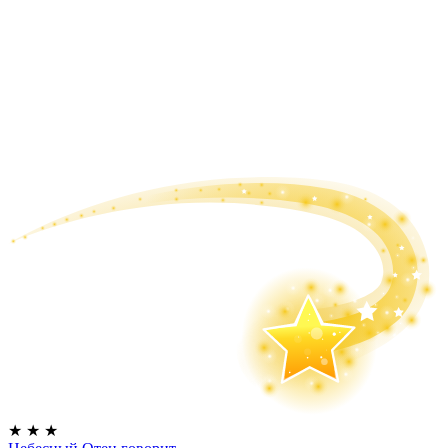
★
★
★