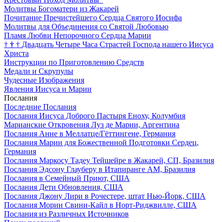
Молитвы Богоматери из Жакарей
Почитание Пречистейшего Сердца Святого Иосифа
Молитвы для Объединения со Святой Любовью
Пламя Любви Непорочного Сердца Марии
†
†
†
Двадцать Четыре Часа Страстей Господа нашего Иисуса
Христа
Инструкции по Приготовлению Средств
Медали и Скрупулы
Чудесные Изображения
Явления Иисуса и Марии
Послания
Последние Послания
Послания Иисуса Доброго Пастыря Еноху, Колумбия
Марианские Откровения Луз де Марии, Аргентина
Послания Анне в Меллатце/Гёттингене, Германия
Послания Марии для Божественной Подготовки Сердец,
Германия
Послания Маркосу Тадеу Тейшейре в Жакарей, СП, Бразилия
Послания Эдсону Глауберу в Итапиранге AM, Бразилия
Послания в Семейный Приют, США
Послания Дети Обновления, США
Послания Джону Лири в Рочестере, штат Нью-Йорк, США
Послания Морин Свини-Кайл в Норт-Риджвилле, США
Послания из Различных Источников