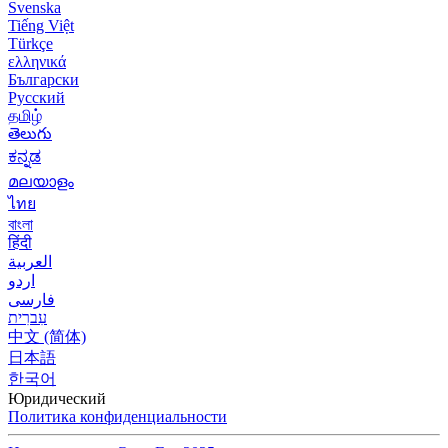
Svenska
Tiếng Việt
Türkçe
ελληνικά
Български
Русский
தமிழ்
తెలుగు
ಕನ್ನಡ
മലയാളം
ไทย
বাংলা
हिंदी
العربية
اردو
فارسی
עִברִית
中文 (简体)
日本語
한국어
Юридический
Политика конфиденциальности