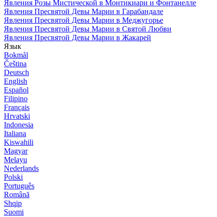
Явления Розы Мистической в Монтикиари и Фонтанелле
Явления Пресвятой Девы Марии в Гарабандале
Явления Пресвятой Девы Марии в Меджугорье
Явления Пресвятой Девы Марии в Святой Любви
Явления Пресвятой Девы Марии в Жакарей
Язык
Bokmål
Čeština
Deutsch
English
Español
Filipino
Français
Hrvatski
Indonesia
Italiana
Kiswahili
Magyar
Melayu
Nederlands
Polski
Português
Română
Shqip
Suomi