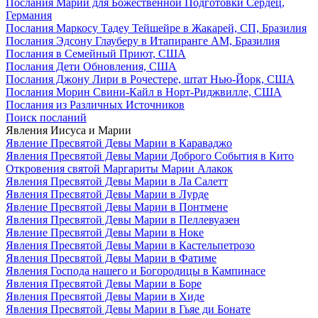
Послания Марии для Божественной Подготовки Сердец,
Германия
Послания Маркосу Тадеу Тейшейре в Жакарей, СП, Бразилия
Послания Эдсону Глауберу в Итапиранге AM, Бразилия
Послания в Семейный Приют, США
Послания Дети Обновления, США
Послания Джону Лири в Рочестере, штат Нью-Йорк, США
Послания Морин Свини-Кайл в Норт-Риджвилле, США
Послания из Различных Источников
Поиск посланий
Явления Иисуса и Марии
Явление Пресвятой Девы Марии в Караваджо
Явления Пресвятой Девы Марии Доброго События в Кито
Откровения святой Маргариты Марии Алакок
Явления Пресвятой Девы Марии в Ла Салетт
Явления Пресвятой Девы Марии в Лурде
Явление Пресвятой Девы Марии в Понтмене
Явления Пресвятой Девы Марии в Пеллевуазен
Явление Пресвятой Девы Марии в Ноке
Явления Пресвятой Девы Марии в Кастельпетрозо
Явления Пресвятой Девы Марии в Фатиме
Явления Господа нашего и Богородицы в Кампинасе
Явления Пресвятой Девы Марии в Боре
Явления Пресвятой Девы Марии в Хиде
Явления Пресвятой Девы Марии в Гьяе ди Бонате