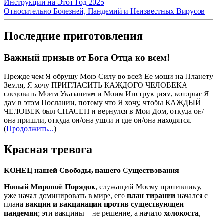
Инструкции на Этот Год 2025
Относительно Болезней, Пандемий и Неизвестных Вирусов
Последние приготовления
Важный призыв от Бога Отца ко всем!
Прежде чем Я обрушу Мою Силу во всей Ее мощи на Планету
Земля, Я хочу ПРИГЛАСИТЬ КАЖДОГО ЧЕЛОВЕКА
следовать Моим Указаниям и Моим Инструкциям, которые Я
дам в этом Послании, потому что Я хочу, чтобы КАЖДЫЙ
ЧЕЛОВЕК был СПАСЕН и вернулся в Мой Дом, откуда он/
она пришли, откуда он/она ушли и где он/она находятся.
(
Продолжить...
)
Красная тревога
КОНЕЦ нашей Свободы, нашего Существования
Новый Мировой Порядок
, служащий Моему противнику,
уже начал доминировать в мире, его
план тирании
начался с
плана
вакцин и вакцинации против существующей
пандемии
; эти вакцины – не решение, а начало
холокоста
,