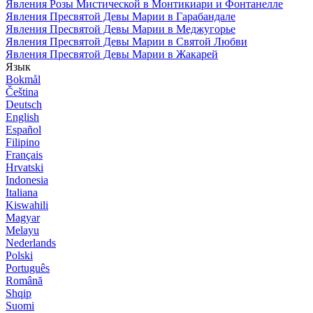
Явления Розы Мистической в Монтикиари и Фонтанелле
Явления Пресвятой Девы Марии в Гарабандале
Явления Пресвятой Девы Марии в Меджугорье
Явления Пресвятой Девы Марии в Святой Любви
Явления Пресвятой Девы Марии в Жакарей
Язык
Bokmål
Čeština
Deutsch
English
Español
Filipino
Français
Hrvatski
Indonesia
Italiana
Kiswahili
Magyar
Melayu
Nederlands
Polski
Português
Română
Shqip
Suomi