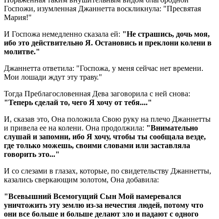
Госпожи, изумленная Джаннетта воскликнула: "Пресвятая
Мария!"
И Госпожа немедленно сказала ей:
"Не страшись, дочь моя,
ибо это действительно Я. Остановись и преклони колени в
молитве."
Джаннетта ответила: "Госпожа, у меня сейчас нет времени.
Мои лошади ждут эту траву."
Тогда Преблагословенная Дева заговорила с ней снова:
"Теперь сделай то, чего Я хочу от тебя...."
И, сказав это, Она положила Свою руку на плечо Джаннетты
и привела ее на колени. Она продолжила:
"Внимательно
слушай и запомни, ибо Я хочу, чтобы ты сообщала везде,
где только можешь, своими словами или заставляла
говорить это..."
И со слезами в глазах, которые, по свидетельству Джаннетты,
казались сверкающим золотом, Она добавила:
"Всевышний Всемогущий Сын Мой намеревался
уничтожить эту землю из-за нечестия людей, потому что
они все больше и больше делают зло и падают с одного