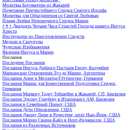
Молитвы Богоматери из Жакарей
Почитание Пречистейшего Сердца Святого Иосифа
Молитвы для Объединения со Святой Любовью
Пламя Любви Непорочного Сердца Марии
†
†
†
Двадцать Четыре Часа Страстей Господа нашего Иисуса
Христа
Инструкции по Приготовлению Средств
Медали и Скрупулы
Чудесные Изображения
Явления Иисуса и Марии
Послания
Последние Послания
Послания Иисуса Доброго Пастыря Еноху, Колумбия
Марианские Откровения Луз де Марии, Аргентина
Послания Анне в Меллатце/Гёттингене, Германия
Послания Марии для Божественной Подготовки Сердец,
Германия
Послания Маркосу Тадеу Тейшейре в Жакарей, СП, Бразилия
Послания Эдсону Глауберу в Итапиранге AM, Бразилия
Послания в Семейный Приют, США
Послания Дети Обновления, США
Послания Джону Лири в Рочестере, штат Нью-Йорк, США
Послания Морин Свини-Кайл в Норт-Риджвилле, США
Послания из Различных Источников