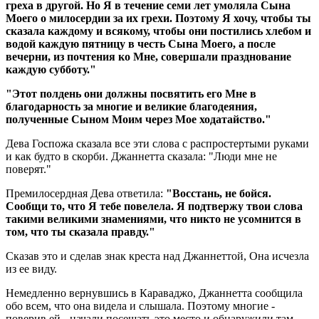
греха в другой. Но Я в течение семи лет умоляла Сына
Моего о милосердии за их грехи.
Поэтому Я хочу, чтобы ты
сказала каждому и всякому, чтобы они постились хлебом и
водой каждую пятницу в честь Сына Моего, а после
вечерни, из почтения ко Мне, совершали празднование
каждую субботу."
"Этот полдень они должны посвятить его Мне в
благодарность за многие и великие благодеяния,
полученные Сыном Моим через Мое ходатайство."
Дева Госпожа сказала все эти слова с распростертыми руками
и как будто в скорби. Джаннетта сказала: "Люди мне не
поверят."
Премилосердная Дева ответила:
"Восстань, не бойся.
Сообщи то, что Я тебе повелела. Я подтвержу твои слова
такими великими знамениями, что никто не усомнится в
том, что ты сказала правду."
Сказав это и сделав знак креста над Джаннеттой, Она исчезла
из ее виду.
Немедленно вернувшись в Караваджо, Джаннетта сообщила
обо всем, что она видела и слышала. Поэтому многие -
поверив ей - начали посещать это место и обнаружили там