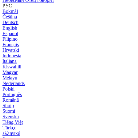
Небесный Отец говорит
РУС
Bokmål
Čeština
Deutsch
English
Español
Filipino
Français
Hrvatski
Indonesia
Italiana
Kiswahili
Magyar
Melayu
Nederlands
Polski
Português
Română
Shqip
Suomi
Svenska
Tiếng Việt
Türkçe
ελληνικά