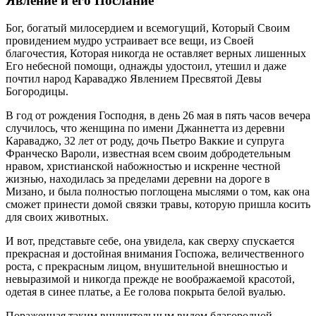
Явление и его Послание
Бог, богатый милосердием и всемогущий, Который Своим
провидением мудро устраивает все вещи, из Своей
благочестия, Которая никогда не оставляет верных лишенных
Его небесной помощи, однажды удостоил, утешил и даже
почтил народ Караваджо Явлением Пресвятой Девы
Богородицы.
В год от рождения Господня, в день 26 мая в пять часов вечера
случилось, что женщина по имени Джаннетта из деревни
Караваджо, 32 лет от роду, дочь Пьетро Ваккие и супруга
Франческо Вароли, известная всем своим добродетельным
нравом, христианской набожностью и искренне честной
жизнью, находилась за пределами деревни на дороге в
Мизано, и была полностью поглощена мыслями о том, как она
сможет принести домой связки травы, которую пришла косить
для своих животных.
И вот, представьте себе, она увидела, как сверху спускается
прекрасная и достойная внимания Госпожа, величественного
роста, с прекрасным лицом, внушительной внешностью и
невыразимой и никогда прежде не воображаемой красотой,
одетая в синее платье, а Ее голова покрыта белой вуалью.
Пораженная таким внушительным видом благородной