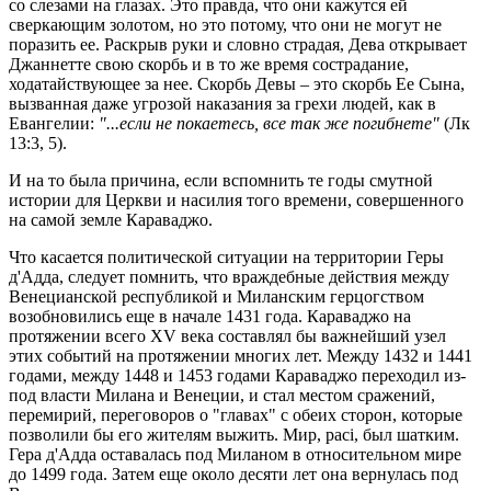
со слезами на глазах. Это правда, что они кажутся ей
сверкающим золотом, но это потому, что они не могут не
поразить ее. Раскрыв руки и словно страдая, Дева открывает
Джаннетте свою скорбь и в то же время сострадание,
ходатайствующее за нее. Скорбь Девы – это скорбь Ее Сына,
вызванная даже угрозой наказания за грехи людей, как в
Евангелии:
"...если не покаетесь, все так же погибнете"
(Лк
13:3, 5).
И на то была причина, если вспомнить те годы смутной
истории для Церкви и насилия того времени, совершенного
на самой земле Караваджо.
Что касается политической ситуации на территории Геры
д'Адда, следует помнить, что враждебные действия между
Венецианской республикой и Миланским герцогством
возобновились еще в начале 1431 года. Караваджо на
протяжении всего XV века составлял бы важнейший узел
этих событий на протяжении многих лет. Между 1432 и 1441
годами, между 1448 и 1453 годами Караваджо переходил из-
под власти Милана и Венеции, и стал местом сражений,
перемирий, переговоров о "главах" с обеих сторон, которые
позволили бы его жителям выжить. Мир, paci, был шатким.
Гера д'Адда оставалась под Миланом в относительном мире
до 1499 года. Затем еще около десяти лет она вернулась под