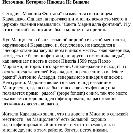
Источник, Которого Никогда Не Видали
Сегодня "Мадонна Фонтана" называется святилищем
Караваджо. Однако на протяжении многих веков это место и
церковь явления назывались "Санта-Мария алла фонтана". И у
этого способа написания была конкретная причина.
Луг Маццоленго был частью обширной сельской местности,
окружающей Караваджо, и, безусловно, не находился в
"необработанном засушливом и диком месте... зная наверняка,
что здесь не было ни фонтана, ни другого источника воды",
как начинает писать в своей Historia 1599 года Паоло
Мориджи, историк того времени. Опровержение исходит из
отчета представителей Караваджо, перенесенного в "lettere
patenti" Антонио Алеарди, генерального викария епископа
Вентурино: Мадонна является в месте под названием
Маццоленго, где всегда был и все еще есть фонтан; она
появляется прямо "рядом" (prope fontem) с ним, так что место
оказывается хорошо идентифицировано, на расстоянии
нескольких десятков шагов.
Жители Караваджо знали, что на дороге в Мисано в сельской
местности "ал Маццоленго" есть большой, хорошо
идентифицированный источник и что эти земли, как и
многие другие в этом районе, богаты источниками.