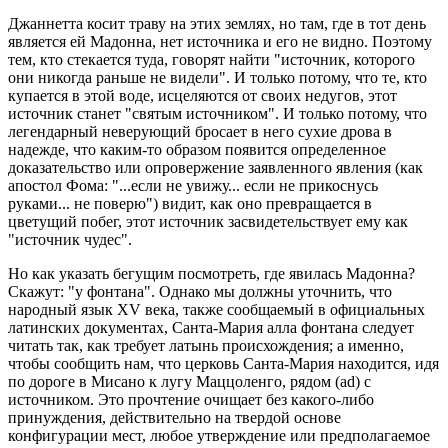
Джаннетта косит траву на этих землях, но там, где в тот день
является ей Мадонна, нет источника и его не видно. Поэтому
тем, кто стекается туда, говорят найти "источник, которого
они никогда раньше не видели". И только потому, что те, кто
купается в этой воде, исцеляются от своих недугов, этот
источник станет "святым источником". И только потому, что
легендарный неверующий бросает в него сухие дрова в
надежде, что каким-то образом появится определенное
доказательство или опровержение заявленного явления (как
апостол Фома: "...если не увижу... если не прикоснусь
руками... не поверю") видит, как оно превращается в
цветущий побег, этот источник засвидетельствует ему как
"источник чудес".
Но как указать бегущим посмотреть, где явилась Мадонна?
Скажут: "у фонтана". Однако мы должны уточнить, что
народный язык XV века, также сообщаемый в официальных
латинских документах, Санта-Мария алла фонтана следует
читать так, как требует латынь происхождения; а именно,
чтобы сообщить нам, что церковь Санта-Мария находится, идя
по дороге в Мисано к лугу Маццоленго, рядом (ad) с
источником. Это прочтение очищает без какого-либо
принуждения, действительно на твердой основе
конфигурации мест, любое утверждение или предполагаемое