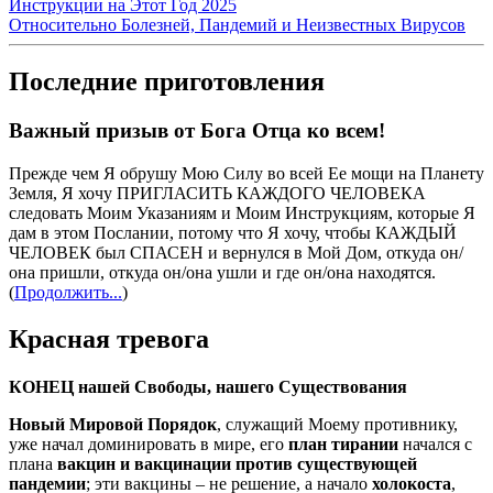
Инструкции на Этот Год 2025
Относительно Болезней, Пандемий и Неизвестных Вирусов
Последние приготовления
Важный призыв от Бога Отца ко всем!
Прежде чем Я обрушу Мою Силу во всей Ее мощи на Планету
Земля, Я хочу ПРИГЛАСИТЬ КАЖДОГО ЧЕЛОВЕКА
следовать Моим Указаниям и Моим Инструкциям, которые Я
дам в этом Послании, потому что Я хочу, чтобы КАЖДЫЙ
ЧЕЛОВЕК был СПАСЕН и вернулся в Мой Дом, откуда он/
она пришли, откуда он/она ушли и где он/она находятся.
(
Продолжить...
)
Красная тревога
КОНЕЦ нашей Свободы, нашего Существования
Новый Мировой Порядок
, служащий Моему противнику,
уже начал доминировать в мире, его
план тирании
начался с
плана
вакцин и вакцинации против существующей
пандемии
; эти вакцины – не решение, а начало
холокоста
,