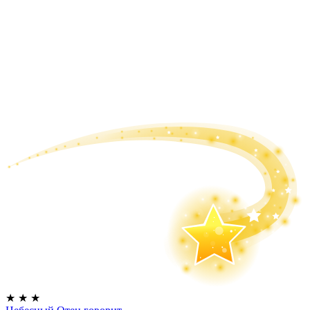
★
★
★