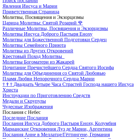
Поиск посланий
Явления Иисуса и Марии
Приветственная Страница
Молитвы, Посвящения и Экзорцизмы
Царица Молитвы: Святой Розарий
🌹
Различные Молитвы, Посвящения и Экзорцизмы
Молитвы Иисуса Доброго Пастыря Еноху
Молитвы для Божественной Подготовки Сердец
Молитвы Семейного Приюта
Молитвы из Других Откровений
Крестовый Поход Молитвы
Молитвы Богоматери из Жакарей
Почитание Пречистейшего Сердца Святого Иосифа
Молитвы для Объединения со Святой Любовью
Пламя Любви Непорочного Сердца Марии
†
†
†
Двадцать Четыре Часа Страстей Господа нашего Иисуса
Христа
Инструкции по Приготовлению Средств
Медали и Скрупулы
Чудесные Изображения
Послания с Небес
Последние Послания
Послания Иисуса Доброго Пастыря Еноху, Колумбия
Марианские Откровения Луз де Марии, Аргентина
Послания Анне в Меллатце/Гёттингене, Германия