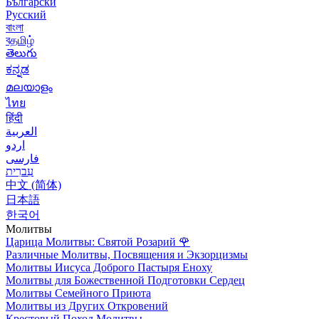
Български
Русский
বাংলা
বதமிழ்
తెలుగు
ಕನ್ನಡ
മലയാളം
ไทย
हिंदी
العربية
اردو
فارسی
עִברִית
中文 (简体)
日本語
한국어
Молитвы
Царица Молитвы: Святой Розарий
🌹
Различные Молитвы, Посвящения и Экзорцизмы
Молитвы Иисуса Доброго Пастыря Еноху
Молитвы для Божественной Подготовки Сердец
Молитвы Семейного Приюта
Молитвы из Других Откровений
Крестовый Поход Молитвы