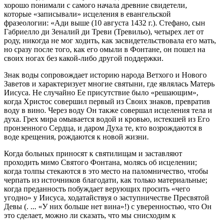
хорошо понимали с самого начала древние свидетели,
которые «записывали» исцеления в евангельской
фразеологии: «Ади выше (10 августа 1432 г.). Стефано, сын
Габриелло ди Зеналий ди Треви (Тревильо), четырех лет от
роду, никогда не мог ходить, как засвидетельствовала его мать,
но сразу после того, как его омыли в Фонтане, он пошел на
своих ногах без какой-либо другой поддержки.
Знак воды сопровождает историю народа Ветхого и Нового
Заветов и характеризует многие святыни, где являлась Матерь
Иисуса. Не случайно Ее присутствие было «решающим»,
когда Христос совершил первый из Своих знаков, превратив
воду в вино. Через воду Он также совершал исцеления тела и
духа. Грех мира омывается водой и кровью, истекшей из Его
пронзенного Сердца, и даром Духа те, кто возрождаются в
воде крещения, рождаются к новой жизни.
Когда больных приносят к святилищам и заставляют
проходить мимо Святого Фонтана, молясь об исцелении;
когда толпы стекаются в это место на паломничество, чтобы
черпать из источников благодати, как только материальные;
когда преданность побуждает верующих просить «чего
угодно» у Иисуса, ходатайствуя о заступничестве Пресвятой
Девы (. ... «У них больше нет вина»!) с уверенностью, что Он
это сделает, можно ли сказать, что мы снисходим к