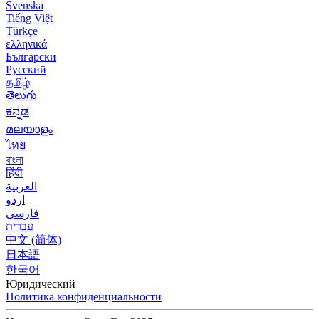
Svenska
Tiếng Việt
Türkçe
ελληνικά
Български
Русский
தமிழ்
తెలుగు
ಕನ್ನಡ
മലയാളം
ไทย
বাংলা
हिंदी
العربية
اردو
فارسی
עִברִית
中文 (简体)
日本語
한국어
Юридический
Политика конфиденциальности