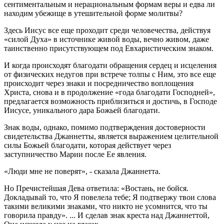
сентиментальным и нерациональным формам веры и едва ли
находим убежище в утешительной форме молитвы?
Здесь Иисус все еще проходит среди человечества, действуя
«силой Духа» в источнике живой воды, вечно живом, даже
таинственно присутствующем под Евхаристическим знаком.
И когда происходят благодати обращения сердец и исцеления
от физических недугов при встрече толпы с Ним, это все еще
происходит через знаки и посредничество воплощения
Христа, снова и в продолжение «года благодати Господней»,
предлагается возможность приблизиться и достичь, в Господе
Иисусе, уникального дара Божьей благодати.
Знак воды, однако, помимо подтверждения достоверности
свидетельства Джаннетты, является выражением целительной
силы Божьей благодати, которая действует через
заступничество Марии после Ее явления.
«Люди мне не поверят», - сказала Джаннетта.
Но Пречистейшая Дева ответила: «Востань, не бойся.
Докладывай то, что Я повелела тебе; Я подтвержу твои слова
такими великими знаками, что никто не усомнится, что ты
говорила правду». ... И сделав знак креста над Джаннеттой,