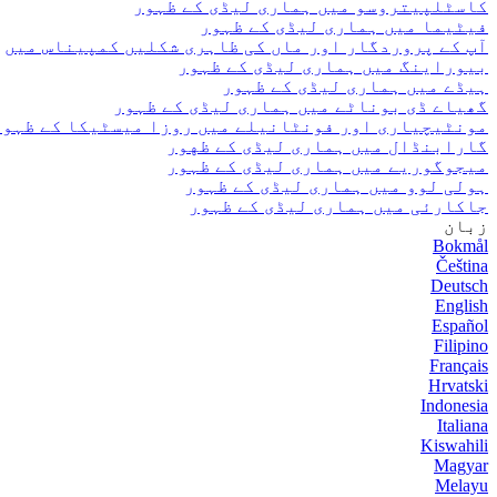
کاسٹلپیتروسو میں ہماری لیڈی کے ظہور
فیٹیما میں ہماری لیڈی کے ظہور
آپ کے پروردگار اور ماں کی ظاہری شکلیں کمپیناس میں
بیوراینگ میں ہماری لیڈی کے ظہور
ہیڈے میں ہماری لیڈی کے ظہور
گھیاے ڈی بوناٹے میں ہماری لیڈی کے ظہور
مونٹیچیاری اور فونٹانیلے میں روزا میسٹیکا کے ظہور
گارابنڈال میں ہماری لیڈی کے ظهور
میجوگوریے میں ہماری لیڈی کے ظہور
ہولی لوو میں ہماری لیڈی کے ظہور
جاکارئی میں ہماری لیڈی کے ظہور
زبان
Bokmål
Čeština
Deutsch
English
Español
Filipino
Français
Hrvatski
Indonesia
Italiana
Kiswahili
Magyar
Melayu