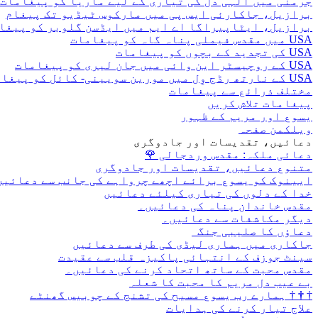
جرمنی میں الہی دل کی تیاری کے لیے ماریا کو پیغامات
برازیل، جاکارئی ایس پی میں مارکوس ٹیڈیو تک پیغام
برازیل، ایٹاپیراگا اے ایم میں ایڈسن گلوبر کو پیغا
USA میں مقدس فیملی پناہ گاہ کو پیغامات
USA کی تجدید کے بچوں کو پیغامات
USA کے روچیسٹر این وائی میں جان لیری کو پیغامات
USA کے نارتھ رڈج وِل میں مورین سویینی- کائل کو پیغامات
مختلف ذرائع سے پیغامات
پیغامات تلاش کریں
یسوع اور مریم کے ظہور
ویلکمن صفحہ
دعائیں، تقدیسات اور جادوگری
دعائی ملکہ: مقدس وردجالی
🌹
متنوع دعائیں، تقدیسات اور جادوگری
ایینوک کو یسوع برائے اچھے چرواہے کی جانب سے دعائیں
خدا کے دلوں کی تیاری کیلئے دعائیں
مقدس خاندان پناہ کی دعائیں۔
دیگر مکاشفات سے دعائیں۔
دعاؤں کا صلیبی جنگ
جاکاری میں ہماری لیڈی کی طرف سے دعائیں
سینٹ جوزف کے انتہائی پاکیزہ قلب سے عقیدت
مقدس محبت کے ساتھ اتحاد کرنے کی دعائیں۔
بے عیب دل مریم کا محبت کا شعلہ
†
†
†
ہمارے رب یسوع مسیح کی تشنج کے چوبیس گھنٹے
علاج تیار کرنے کی ہدایات