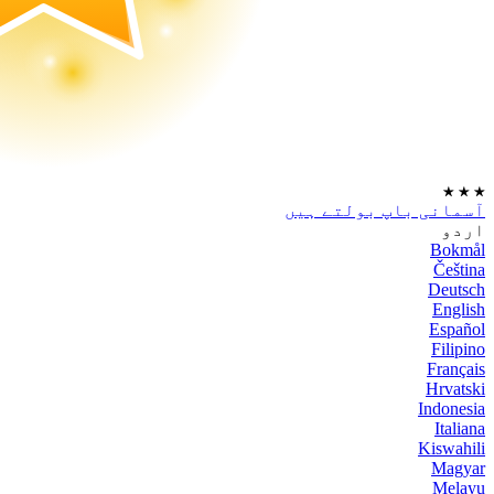
★
★
★
آسمانی باپ بولتے ہیں
اردو
Bokmål
Čeština
Deutsch
English
Español
Filipino
Français
Hrvatski
Indonesia
Italiana
Kiswahili
Magyar
Melayu