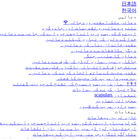
日本語
한국어
دعائیں
دعائی ملکہ: مقدس وردجالی
🌹
متنوع دعائیں، تقدیسات اور جادوگری
ایینوک کو یسوع برائے اچھے چرواہے کی جانب سے دعائیں
خدا کے دلوں کی تیاری کیلئے دعائیں
مقدس خاندان پناہ کی دعائیں۔
دیگر مکاشفات سے دعائیں۔
دعاؤں کا صلیبی جنگ
جاکاری میں ہماری لیڈی کی طرف سے دعائیں
سینٹ جوزف کے انتہائی پاکیزہ قلب سے عقیدت
مقدس محبت کے ساتھ اتحاد کرنے کی دعائیں۔
بے عیب دل مریم کا محبت کا شعلہ
†
†
†
ہمارے رب یسوع مسیح کی تشنج کے چوبیس گھنٹے
علاج تیار کرنے کی ہدایات
تمغے اور scapulars
معجزاتی تصاویر
یسوع اور مریم کے ظہور
پیغامات
تازہ ترین پیغامات
کولومبیا، ایینوک کو یسوع برائے اچھے چرواہے کے پیغ
ارجنٹینا، لوز ڈی میریا سے ماریان انکشافات
ملٹز/گوٹنگن، جرمنی میں این کے پیغامات