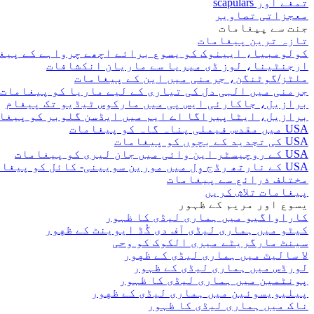
تمغے اور scapulars
معجزاتی تصاویر
جنت سے پیغامات
تازہ ترین پیغامات
کولومبیا، ایینوک کو یسوع برائے اچھے چرواہے کے پیغ
ارجنٹینا، لوز ڈی میریا سے ماریان انکشافات
ملٹز/گوٹنگن، جرمنی میں این کے پیغامات
جرمنی میں الہی دل کی تیاری کے لیے ماریا کو پیغامات
برازیل، جاکارئی ایس پی میں مارکوس ٹیڈیو تک پیغام
برازیل، ایٹاپیراگا اے ایم میں ایڈسن گلوبر کو پیغا
USA میں مقدس فیملی پناہ گاہ کو پیغامات
USA کی تجدید کے بچوں کو پیغامات
USA کے روچیسٹر این وائی میں جان لیری کو پیغامات
USA کے نارتھ رڈج وِل میں مورین سویینی- کائل کو پیغامات
مختلف ذرائع سے پیغامات
پیغامات تلاش کریں
یسوع اور مریم کے ظہور
کاراواگیو میں ہماری لیڈی کا ظہور
کیٹو میں ہماری لیڈی آف دی گُڈ ایوینٹ کے ظهور
سینٹ مارگریٹے میری الکوک کو وحی
لا سالیٹ میں ہماری لیڈی کے ظهور
لورڈس میں ہماری لیڈی کے ظہور
پونٹمین میں ہماری لیڈی کا ظہور
پیلیویسوئین میں ہماری لیڈی کے ظهور
ناک میں ہماری لیڈی کا ظہور