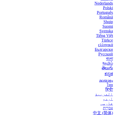
Nederlands
Polski
Português
Română
Shqip
Suomi
Svenska
Tiếng Việt
Türkçe
ελληνικά
Български
Русский
বাংলা
বதமிழ்
తెలుగు
ಕನ್ನಡ
മലയാളം
ไทย
हिंदी
العربية
اردو
فارسی
עִברִית
中文 (简体)