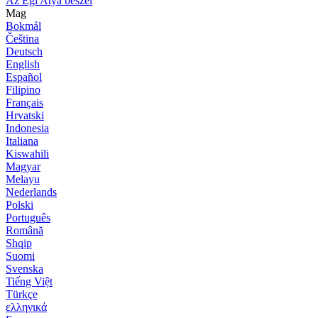
Az Égi Atya beszél
Mag
Bokmål
Čeština
Deutsch
English
Español
Filipino
Français
Hrvatski
Indonesia
Italiana
Kiswahili
Magyar
Melayu
Nederlands
Polski
Português
Română
Shqip
Suomi
Svenska
Tiếng Việt
Türkçe
ελληνικά