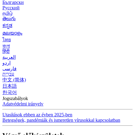
Български
Русский
தமிழ்
తెలుగు
ಕನ್ನಡ
മലയാളം
ไทย
বাংলা
हिंदी
العربية
اردو
فارسی
עִברִית
中文 (简体)
日本語
한국어
Jogszabályok
Adatvédelmi irányelv
Utasítások ebben az évben 2025-ben
Betegségek, pandémiák és ismeretlen vírusokkal kapcsolatban