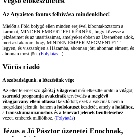
Végső előkészületek
Az Atyaisten fontos felhívása mindenkihez!
Mielőtt a Föld bolygó ellen minden erejével kibontakoztatom a
karomat, MINDEN EMBERT FELKÉRNÉK, hogy kövesse a
jelzéseimet és az utasításaimat, amelyeket ebben az Üzenetben adok,
mert azt akarom, hogy MINDEN EMBER MEGMENTETT
legyen, és visszatérjen a Házamba, ahonnan jött, ahonnan elment, és
ahonnan most jön.
(
Folytatás...
)
Vörös riadó
A szabadságunk, a létezésünk vége
Az
ellenfelemet szolgáló
Új Világrend
már elkezdte uralni a világot,
zsarnoki programja
a
vakcinák
tervével
és a meglévő
világjárvány elleni oltással
kezdődött; ezek a vakcinák nem a
megoldást jelentik, hanem a
holokauszt
kezdetét, amely a
halálhoz
,
a
transzhumanizmushoz
és
a fenevad jelének beültetéséhez
vezet, emberek millióihoz. (
Folytatás
)
Jézus a Jó Pásztor üzenetei Enochnak,