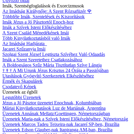
Üdvözlő oldal
Imák, Szentségfoglalások és Exorcizmusok
Az Imádság Királynője: A Szent Rózsafüzér
🌹
Többféle Imák, Szentelések és Kiszorítások
Imák Jézus a Jó Pásztortól Enoch-hoz
Imák a Szívek Isteni Előkészítéséhez
A Szent Család Ménedékének Imái
Több Kinyilatkoztatásból való Imák
Az Imádság Hadjárata
Jacarei Szűzanyja Imái
Szolgai Szent József Legtiszta Szívéhez Való Odaadás
Imák a Szent Szeretethez Csatlakozásához
A Boldogságos Szűz Mária Tisztítatlan Szíve Lángja
†
†
†
A Mi Urunk Jézus Krisztus 24 Órája a Passiójában
Utasítások Gyógyító Szerkezetek Elkészítéséhez
Érmék és Skapulárek
Csodatevő Képek
Üzenetek az égből
Legutóbbi Üzenetek
Jézus a Jó Pásztor üzenetei Enochnak, Kolumbiában
Máriai Kinyilatkoztatások Luz de Mariának, Argentína
Üzenetek Annának Mellatz/Goettingen, Németországban
Üzenetek Maria-nak a Szívek Isteni Előkészítéséhez, Németország
Üzenetek Marcos Tadeu Teixeira-nak Jacareí SP-ben, Brazília
Üzenetek Edson Glauber-nak Itapiranga AM-ban, Brazília