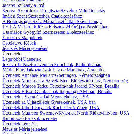
Jacarei Szűzanyja Imái
Szolgai Szent József Legtiszta Szívéhez Való Odaadás
Imák a Szent Szeretethez Csatlakozásához
A Boldogságos Szűz Mária Tisztítatlan Szíve Lángja
†
†
†
A Mi Urunk Jézus Krisztus 24 Órája a Passiójában
Utasítások Gyógyító Szerkezetek Elkészítéséhez
Érmék és Skapulárek
Csodatevő Képek
Jézus és Mária jelenései
Üzenetek
Legutóbbi Üzenetek
Jézus a Jó Pásztor üzenetei Enochnak, Kolumbiában
Máriai Kinyilatkoztatások Luz de Mariának, Argentína
Üzenetek Annának Mellatz/Goettingen, Németországban
Üzenetek Maria-nak a Szívek Isteni Előkészítéséhez, Németország
Üzenetek Marcos Tadeu Teixeira-nak Jacareí SP-ben, Brazília
Üzenetek Edson Glauber-nak Itapiranga AM-ban, Brazília
Üzenetek a Szent Család Ménedékéhez, USA
Üzenetek az Újjászületés Gyerekeinek, USA-ban
Üzenetek John Leary-nek Rochester NY-ben, USA
Üzenetek Maureen Sweeney-Kyle-nek North Ridgeville-ben, USA
Különböző források üzenetei
Üzenetek keresése
Jézus és Mária jelenései