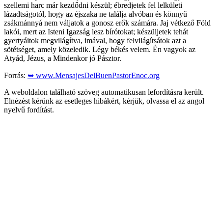
szellemi harc már kezdődni készül; ébredjetek fel lelkületi
lázadtságotól, hogy az éjszaka ne találja alvóban és könnyű
zsákmánnyá nem váljatok a gonosz erők számára. Jaj vétkező Föld
lakói, mert az Isteni Igazság lesz bírótokat; készüljetek tehát
gyertyáitok megvilágítva, imával, hogy felvilágítsátok azt a
sötétséget, amely közeledik. Légy békés velem. Én vagyok az
Atyád, Jézus, a Mindenkor jó Pásztor.
Forrás:
➥ www.MensajesDelBuenPastorEnoc.org
A weboldalon található szöveg automatikusan lefordításra került.
Elnézést kérünk az esetleges hibákért, kérjük, olvassa el az angol
nyelvű fordítást.