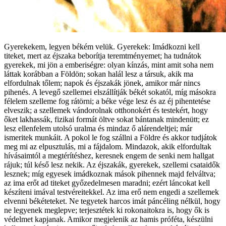
Gyerekekem, legyen békém velük. Gyerekek: Imádkozni kell
titeket, mert az éjszaka beborítja teremtményemet; ha tudnátok
gyerekek, mi jön a emberiségre: olyan kínzás, mint amit soha nem
láttak korábban a Földön; sokan halál lesz a társuk, akik ma
elfordulnak tőlem; napok és éjszakák jönek, amikor már nincs
pihenés. A levegő szellemei elszállítják békét sokatól, míg másokra
félelem szelleme fog rátörni; a béke vége lesz és az éj pihentetése
elveszik; a szellemek vándorolnak otthonokért és testekért, hogy
őket lakhassák, fizikai formát öltve sokat bántanak mindenütt; ez
lesz ellenfelem utolsó uralma és mindaz ő alárendeltjei; már
ismeritek munkáit. A pokol le fog szállni a Földre és akkor tudjátok
meg mi az elpusztulás, mi a fájdalom. Mindazok, akik elfordultak
hívásaimtól a megtérítéshez, keresnek engem de senki nem hallgat
rájuk; túl késő lesz nekik. Az éjszakák, gyerekek, szellemi csataidők
lesznek; míg egyesek imádkoznak mások pihennek majd felváltva;
az ima erőt ad titeket győzedelmesen maradni; ezért láncokat kell
készíteni imával testvéreitekkel. Az ima erő nem engedi a szellemek
elvenni békéteteket. Ne tegyetek harcos imát páncéling nélkül, hogy
ne legyenek meglepve; terjesztétek ki rokonaitokra is, hogy ők is
védelmet kapjanak. Amikor megjelenik az hamis próféta, készülni