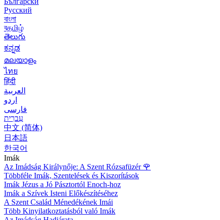
Български
Русский
বাংলা
বதமிழ்
తెలుగు
ಕನ್ನಡ
മലയാളം
ไทย
हिंदी
العربية
اردو
فارسی
עִברִית
中文 (简体)
日本語
한국어
Imák
Az Imádság Királynője: A Szent Rózsafüzér
🌹
Többféle Imák, Szentelések és Kiszorítások
Imák Jézus a Jó Pásztortól Enoch-hoz
Imák a Szívek Isteni Előkészítéséhez
A Szent Család Ménedékének Imái
Több Kinyilatkoztatásból való Imák
Az Imádság Hadjárata