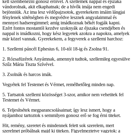
kell szembenézni gonosz erőivel. A szellemek nappal és éjszaka
vándorolnak, akit elkaphatnak; de a hívők imája nem engedi
bejönniük. Az ima lesz védőpajzsotok, gyerekekem imáim lángjai
fénylenek sötétségben és megvédve lesznek angyalaimmal és
mennyei hadseregimmel; amíg imádkoznak békét fogják kapni.
Ezért fontos mostantól kezdve szoknyák az éjszaka csendjében és
nappal is imádkozni, hogy kész legyetek azokra a napokra, amelyek
már közel vannak. Gyerekekem, a fegyverek a szellemi harchoz:
1. Szellemi páncél Ephesius 6, 10-tól 18-ig és Zsolna 91.
2. Rózsafüzérek Anyámnak, amennyit tudtok, szellemileg egyesülve
Szűz Mária Tiszta Szívével.
3. Zsolnák és harcos imák.
Vegyétek fel Testemet és Vérmet, remélhetőleg minden nap.
5. Tartsatok szellemi közösséget 3-szor, amikor nem vehetitek fel
Testemet és Vérmet.
6. Teljesítsétek megparancsolásaimat; így lesz ismert, hogy a
nyájamhoz tartoztok s semmilyen gonosz erő se fog érni titeket.
Hit, remény, szeretet és mindennek felett sok szerelem, mert
szerelmet próbálnak majd ki titeken. Figyelmeztetve vagytok: a