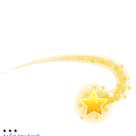
★
★
★