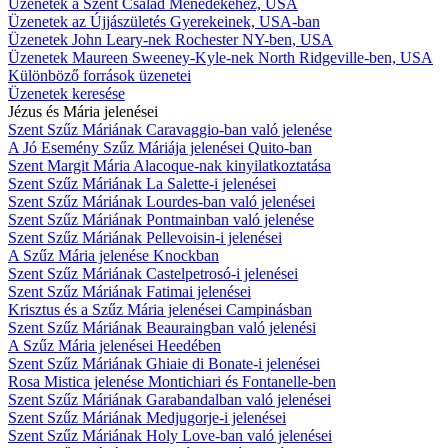
Üzenetek a Szent Család Ménedékéhez, USA
Üzenetek az Újjászületés Gyerekeinek, USA-ban
Üzenetek John Leary-nek Rochester NY-ben, USA
Üzenetek Maureen Sweeney-Kyle-nek North Ridgeville-ben, USA
Különböző források üzenetei
Üzenetek keresése
Jézus és Mária jelenései
Szent Szűz Máriának Caravaggio-ban való jelenése
A Jó Esemény Szűz Máriája jelenései Quito-ban
Szent Margit Mária Alacoque-nak kinyilatkoztatása
Szent Szűz Máriának La Salette-i jelenései
Szent Szűz Máriának Lourdes-ban való jelenései
Szent Szűz Máriának Pontmainban való jelenése
Szent Szűz Máriának Pellevoisin-i jelenései
A Szűz Mária jelenése Knockban
Szent Szűz Máriának Castelpetrosó-i jelenései
Szent Szűz Máriának Fatimai jelenései
Krisztus és a Szűz Mária jelenései Campinásban
Szent Szűz Máriának Beauraingban való jelenési
A Szűz Mária jelenései Heedében
Szent Szűz Máriának Ghiaie di Bonate-i jelenései
Rosa Mistica jelenése Montichiari és Fontanelle-ben
Szent Szűz Máriának Garabandalban való jelenései
Szent Szűz Máriának Medjugorje-i jelenései
Szent Szűz Máriának Holy Love-ban való jelenései