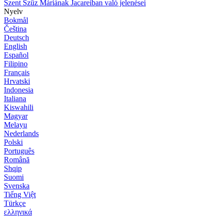
Szent Szűz Máriának Jacareíban való jelenései
Nyelv
Bokmål
Čeština
Deutsch
English
Español
Filipino
Français
Hrvatski
Indonesia
Italiana
Kiswahili
Magyar
Melayu
Nederlands
Polski
Português
Română
Shqip
Suomi
Svenska
Tiếng Việt
Türkçe
ελληνικά