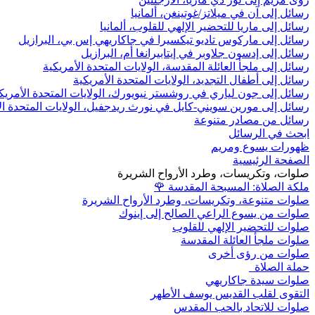
رسائل إلى آن في ميلاتز/غوتينغن، ألمانيا
رسائل إلى ماريا للتحضير الإلهي للقلوب، ألمانيا
رسائل إلى ماركوس تاديو تيكسيرا في جاكاريهي إس بي، البرازيل
رسائل إلى إدسون جلاوبر في إيتابيرانغا أم، البرازيل
رسائل إلى ملجأ العائلة المقدسة، الولايات المتحدة الأمريكية
رسائل إلى أطفال التجديد، الولايات المتحدة الأمريكية
رسائل إلى جون لياري في روشستر نيويورك، الولايات المتحدة الأمريك
رسائل إلى مورين سويني-كايل في نورث ريدجفيل، الولايات المتحدة ال
رسائل من مصادر متنوعة
ابحث في الرسائل
ظهورات يسوع ومريم
الصفحة الرئيسية
صلوات، وتكريسات، وطرد الأرواح الشريرة
ملكة الصلاة: المسبحة المقدسة
🌹
صلوات متنوعة، وتكريسات، وطرد الأرواح الشريرة
صلوات من يسوع الراعي الصالح إلى إينوك
صلوات للتحضير الإلهي للقلوب
صلوات ملجأ العائلة المقدسة
صلوات من رؤى أخرى
حملة الصلاة
صلوات سيدة جاكاريهي
التقوى لقلب القديس يوسف الأطهر
صلوات للاتحاد بالحب المقدس