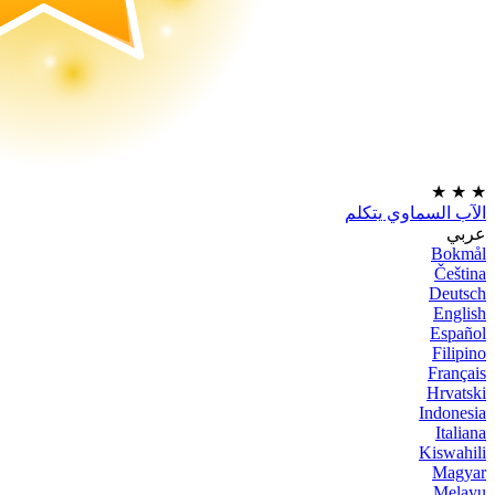
★
★
★
الآب السماوي يتكلم
عربي
Bokmål
Čeština
Deutsch
English
Español
Filipino
Français
Hrvatski
Indonesia
Italiana
Kiswahili
Magyar
Melayu