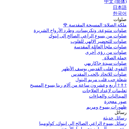
中文 (简体)
日本語
한국어
صلوات
ملكة الصلاة: المسبحة المقدسة
🌹
صلوات متنوعة، وتكريسات، وطرد الأرواح الشريرة
صلوات من يسوع الراعي الصالح إلى إينوك
صلوات للتحضير الإلهي للقلوب
صلوات ملجأ العائلة المقدسة
صلوات من رؤى أخرى
حملة الصلاة
صلوات سيدة جاكاريهي
التقوى لقلب القديس يوسف الأطهر
صلوات للاتحاد بالحب المقدس
شعلة حب قلب مريم البتول
†
†
†
أربع وعشرون ساعة من آلام ربنا يسوع المسيح
تعليمات لإعداد العلاجات
الميداليات والعباءات
صور معجزة
ظهورات يسوع ومريم
رسائل
رسائل حديثة
رسائل يسوع الراعي الصالح إلى إينوك، كولومبيا
رؤى مريم إلى لوز دي ماريا، الأرجنتين