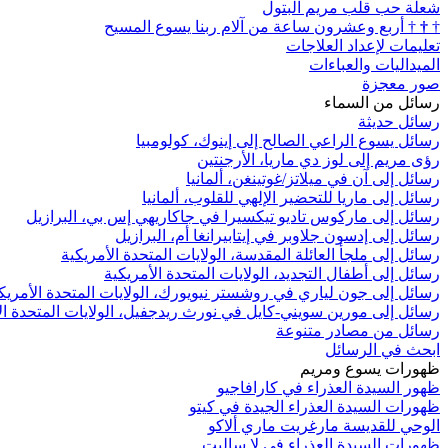
شعلة حب قلب مريم البتول
†
†
†
أربع وعشرون ساعة من آلام ربنا يسوع المسيح
تعليمات لإعداد العلاجات
الميداليات والعباءات
صور معجزة
رسائل من السماء
رسائل حديثة
رسائل يسوع الراعي الصالح إلى إينوك، كولومبيا
رؤى مريم إلى لوز دي ماريا، الأرجنتين
رسائل إلى آن في ميلاتز/غوتينغن، ألمانيا
رسائل إلى ماريا للتحضير الإلهي للقلوب، ألمانيا
رسائل إلى ماركوس تاديو تيكسيرا في جاكاريهي إس بي، البرازيل
رسائل إلى إدسون جلاوبر في إيتابيرانغا أم، البرازيل
رسائل إلى ملجأ العائلة المقدسة، الولايات المتحدة الأمريكية
رسائل إلى أطفال التجديد، الولايات المتحدة الأمريكية
رسائل إلى جون لياري في روشستر نيويورك، الولايات المتحدة الأمريك
رسائل إلى مورين سويني-كايل في نورث ريدجفيل، الولايات المتحدة ال
رسائل من مصادر متنوعة
ابحث في الرسائل
ظهورات يسوع ومريم
ظهور السيدة العذراء في كارافاجيو
ظهورات السيدة العذراء الجيدة في كيتو
الوحي للقديسة مارغريت ماري ألاكو
ظهورات السيدة العذراء في لا ساليت