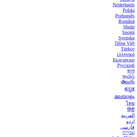
Nederlands
Polski
Português
Română
Shqip
Suomi
Svenska
Tiếng Việt
Türkçe
ελληνικά
Български
Русский
বাংলা
বதமிழ்
తెలుగు
ಕನ್ನಡ
മലയാളം
ไทย
हिंदी
العربية
اردو
فارسی
עִברִית