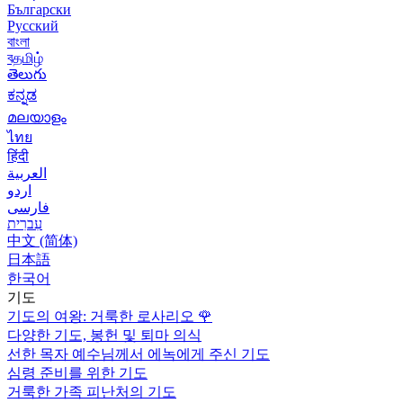
Български
Русский
বাংলা
বதமிழ்
తెలుగు
ಕನ್ನಡ
മലയാളം
ไทย
हिंदी
العربية
اردو
فارسی
עִברִית
中文 (简体)
日本語
한국어
기도
기도의 여왕: 거룩한 로사리오
🌹
다양한 기도, 봉헌 및 퇴마 의식
선한 목자 예수님께서 에녹에게 주신 기도
심령 준비를 위한 기도
거룩한 가족 피난처의 기도