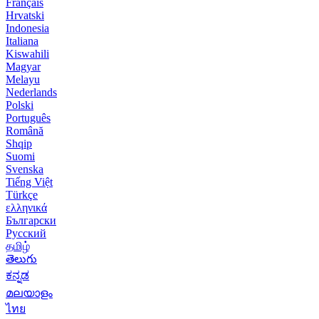
Français
Hrvatski
Indonesia
Italiana
Kiswahili
Magyar
Melayu
Nederlands
Polski
Português
Română
Shqip
Suomi
Svenska
Tiếng Việt
Türkçe
ελληνικά
Български
Русский
தமிழ்
తెలుగు
ಕನ್ನಡ
മലയാളം
ไทย