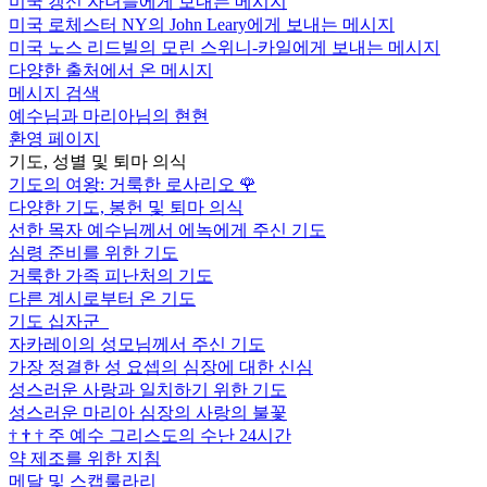
미국 갱신 자녀들에게 보내는 메시지
미국 로체스터 NY의 John Leary에게 보내는 메시지
미국 노스 리드빌의 모린 스위니-카일에게 보내는 메시지
다양한 출처에서 온 메시지
메시지 검색
예수님과 마리아님의 현현
환영 페이지
기도, 성별 및 퇴마 의식
기도의 여왕: 거룩한 로사리오
🌹
다양한 기도, 봉헌 및 퇴마 의식
선한 목자 예수님께서 에녹에게 주신 기도
심령 준비를 위한 기도
거룩한 가족 피난처의 기도
다른 계시로부터 온 기도
기도 십자군
자카레이의 성모님께서 주신 기도
가장 정결한 성 요셉의 심장에 대한 신심
성스러운 사랑과 일치하기 위한 기도
성스러운 마리아 심장의 사랑의 불꽃
†
†
†
주 예수 그리스도의 수난 24시간
약 제조를 위한 지침
메달 및 스캡룰라리