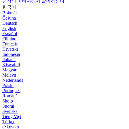
천상의 아버지께서 말씀하신다
한국어
Bokmål
Čeština
Deutsch
English
Español
Filipino
Français
Hrvatski
Indonesia
Italiana
Kiswahili
Magyar
Melayu
Nederlands
Polski
Português
Română
Shqip
Suomi
Svenska
Tiếng Việt
Türkçe
ελληνικά