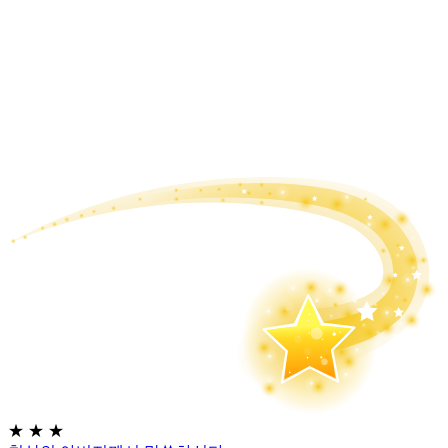
★
★
★