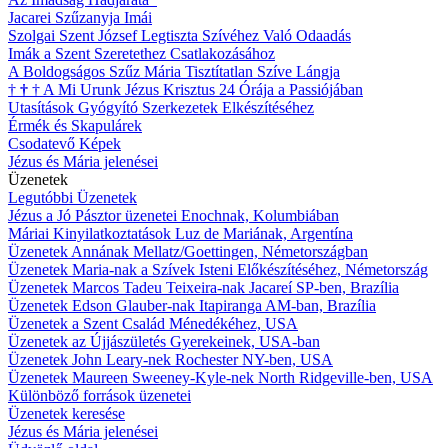
Jacarei Szűzanyja Imái
Szolgai Szent József Legtiszta Szívéhez Való Odaadás
Imák a Szent Szeretethez Csatlakozásához
A Boldogságos Szűz Mária Tisztítatlan Szíve Lángja
†
†
†
A Mi Urunk Jézus Krisztus 24 Órája a Passiójában
Utasítások Gyógyító Szerkezetek Elkészítéséhez
Érmék és Skapulárek
Csodatevő Képek
Jézus és Mária jelenései
Üzenetek
Legutóbbi Üzenetek
Jézus a Jó Pásztor üzenetei Enochnak, Kolumbiában
Máriai Kinyilatkoztatások Luz de Mariának, Argentína
Üzenetek Annának Mellatz/Goettingen, Németországban
Üzenetek Maria-nak a Szívek Isteni Előkészítéséhez, Németország
Üzenetek Marcos Tadeu Teixeira-nak Jacareí SP-ben, Brazília
Üzenetek Edson Glauber-nak Itapiranga AM-ban, Brazília
Üzenetek a Szent Család Ménedékéhez, USA
Üzenetek az Újjászületés Gyerekeinek, USA-ban
Üzenetek John Leary-nek Rochester NY-ben, USA
Üzenetek Maureen Sweeney-Kyle-nek North Ridgeville-ben, USA
Különböző források üzenetei
Üzenetek keresése
Jézus és Mária jelenései