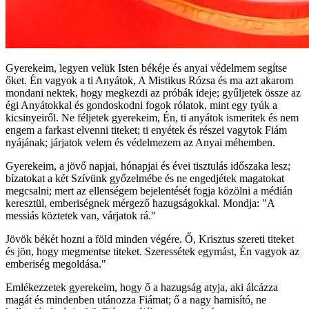
Gyerekeim, legyen velük Isten békéje és anyai védelmem segítse
őket. Én vagyok a ti Anyátok, A Mistikus Rózsa és ma azt akarom
mondani nektek, hogy megkezdi az próbák ideje; gyűljetek össze az
égi Anyátokkal és gondoskodni fogok rólatok, mint egy tyúk a
kicsinyeiről. Ne féljetek gyerekeim, Én, ti anyátok ismeritek és nem
engem a farkast elvenni titeket; ti enyétek és részei vagytok Fiám
nyájának; járjatok velem és védelmezem az Anyai méhemben.
Gyerekeim, a jövő napjai, hónapjai és évei tisztulás időszaka lesz;
bízatokat a két Szívünk győzelmébe és ne engedjétek magatokat
megcsalni; mert az ellenségem bejelentését fogja közölni a médián
keresztül, emberiségnek mérgező hazugságokkal. Mondja: "A
messiás köztetek van, várjatok rá."
Jövök békét hozni a föld minden végére. Ő, Krisztus szereti titeket
és jön, hogy megmentse titeket. Szeressétek egymást, Én vagyok az
emberiség megoldása."
Emlékezzetek gyerekeim, hogy ő a hazugság atyja, aki álcázza
magát és mindenben utánozza Fiámat; ő a nagy hamisító, ne