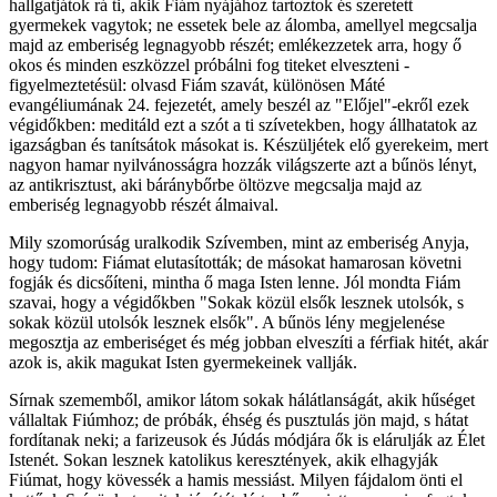
hallgatjátok rá ti, akik Fiám nyájához tartoztok és szeretett
gyermekek vagytok; ne essetek bele az álomba, amellyel megcsalja
majd az emberiség legnagyobb részét; emlékezzetek arra, hogy ő
okos és minden eszközzel próbálni fog titeket elveszteni -
figyelmeztetésül: olvasd Fiám szavát, különösen Máté
evangéliumának 24. fejezetét, amely beszél az "Előjel"-ekről ezek
végidőkben: meditáld ezt a szót a ti szívetekben, hogy állhatatok az
igazságban és tanítsátok másokat is. Készüljétek elő gyerekeim, mert
nagyon hamar nyilvánosságra hozzák világszerte azt a bűnös lényt,
az antikrisztust, aki báránybőrbe öltözve megcsalja majd az
emberiség legnagyobb részét álmaival.
Mily szomorúság uralkodik Szívemben, mint az emberiség Anyja,
hogy tudom: Fiámat elutasították; de másokat hamarosan követni
fogják és dicsőíteni, mintha ő maga Isten lenne. Jól mondta Fiám
szavai, hogy a végidőkben "Sokak közül elsők lesznek utolsók, s
sokak közül utolsók lesznek elsők". A bűnös lény megjelenése
megosztja az emberiséget és még jobban elveszíti a férfiak hitét, akár
azok is, akik magukat Isten gyermekeinek vallják.
Sírnak szememből, amikor látom sokak hálátlanságát, akik hűséget
vállaltak Fiúmhoz; de próbák, éhség és pusztulás jön majd, s hátat
fordítanak neki; a farizeusok és Júdás módjára ők is elárulják az Élet
Istenét. Sokan lesznek katolikus keresztények, akik elhagyják
Fiúmat, hogy kövessék a hamis messiást. Milyen fájdalom önti el