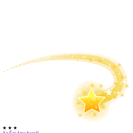
★
★
★