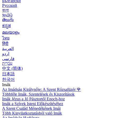
Български
Русский
বাংলা
বதமிழ்
తెలుగు
ಕನ್ನಡ
മലയാളം
ไทย
हिंदी
العربية
اردو
فارسی
עִברִית
中文 (简体)
日本語
한국어
Imák
Az Imádság Királynője: A Szent Rózsafüzér
🌹
Többféle Imák, Szentelések és Kiszorítások
Imák Jézus a Jó Pásztortól Enoch-hoz
Imák a Szívek Isteni Előkészítéséhez
A Szent Család Ménedékének Imái
Több Kinyilatkoztatásból való Imák
Az Imádság Hadjárata