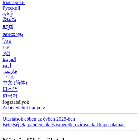
Български
Русский
தமிழ்
తెలుగు
ಕನ್ನಡ
മലയാളം
ไทย
বাংলা
हिंदी
العربية
اردو
فارسی
עִברִית
中文 (简体)
日本語
한국어
Jogszabályok
Adatvédelmi irányelv
Utasítások ebben az évben 2025-ben
Betegségek, pandémiák és ismeretlen vírusokkal kapcsolatban