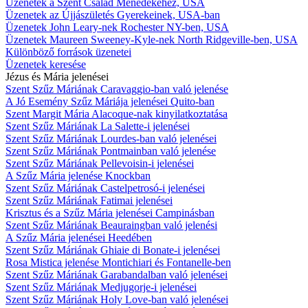
Üzenetek a Szent Család Ménedékéhez, USA
Üzenetek az Újjászületés Gyerekeinek, USA-ban
Üzenetek John Leary-nek Rochester NY-ben, USA
Üzenetek Maureen Sweeney-Kyle-nek North Ridgeville-ben, USA
Különböző források üzenetei
Üzenetek keresése
Jézus és Mária jelenései
Szent Szűz Máriának Caravaggio-ban való jelenése
A Jó Esemény Szűz Máriája jelenései Quito-ban
Szent Margit Mária Alacoque-nak kinyilatkoztatása
Szent Szűz Máriának La Salette-i jelenései
Szent Szűz Máriának Lourdes-ban való jelenései
Szent Szűz Máriának Pontmainban való jelenése
Szent Szűz Máriának Pellevoisin-i jelenései
A Szűz Mária jelenése Knockban
Szent Szűz Máriának Castelpetrosó-i jelenései
Szent Szűz Máriának Fatimai jelenései
Krisztus és a Szűz Mária jelenései Campinásban
Szent Szűz Máriának Beauraingban való jelenési
A Szűz Mária jelenései Heedében
Szent Szűz Máriának Ghiaie di Bonate-i jelenései
Rosa Mistica jelenése Montichiari és Fontanelle-ben
Szent Szűz Máriának Garabandalban való jelenései
Szent Szűz Máriának Medjugorje-i jelenései
Szent Szűz Máriának Holy Love-ban való jelenései