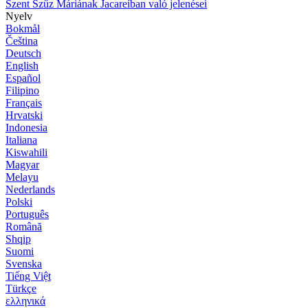
Szent Szűz Máriának Jacareíban való jelenései
Nyelv
Bokmål
Čeština
Deutsch
English
Español
Filipino
Français
Hrvatski
Indonesia
Italiana
Kiswahili
Magyar
Melayu
Nederlands
Polski
Português
Română
Shqip
Suomi
Svenska
Tiếng Việt
Türkçe
ελληνικά