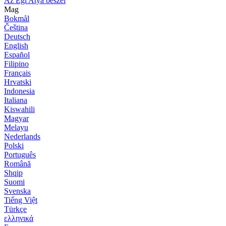
Az Égi Atya beszél
Mag
Bokmål
Čeština
Deutsch
English
Español
Filipino
Français
Hrvatski
Indonesia
Italiana
Kiswahili
Magyar
Melayu
Nederlands
Polski
Português
Română
Shqip
Suomi
Svenska
Tiếng Việt
Türkçe
ελληνικά