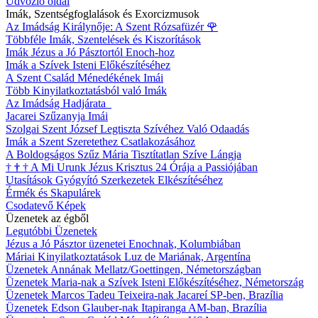
Üdvözlő oldal
Imák, Szentségfoglalások és Exorcizmusok
Az Imádság Királynője: A Szent Rózsafüzér
🌹
Többféle Imák, Szentelések és Kiszorítások
Imák Jézus a Jó Pásztortól Enoch-hoz
Imák a Szívek Isteni Előkészítéséhez
A Szent Család Ménedékének Imái
Több Kinyilatkoztatásból való Imák
Az Imádság Hadjárata
Jacarei Szűzanyja Imái
Szolgai Szent József Legtiszta Szívéhez Való Odaadás
Imák a Szent Szeretethez Csatlakozásához
A Boldogságos Szűz Mária Tisztítatlan Szíve Lángja
†
†
†
A Mi Urunk Jézus Krisztus 24 Órája a Passiójában
Utasítások Gyógyító Szerkezetek Elkészítéséhez
Érmék és Skapulárek
Csodatevő Képek
Üzenetek az égből
Legutóbbi Üzenetek
Jézus a Jó Pásztor üzenetei Enochnak, Kolumbiában
Máriai Kinyilatkoztatások Luz de Mariának, Argentína
Üzenetek Annának Mellatz/Goettingen, Németországban
Üzenetek Maria-nak a Szívek Isteni Előkészítéséhez, Németország
Üzenetek Marcos Tadeu Teixeira-nak Jacareí SP-ben, Brazília
Üzenetek Edson Glauber-nak Itapiranga AM-ban, Brazília