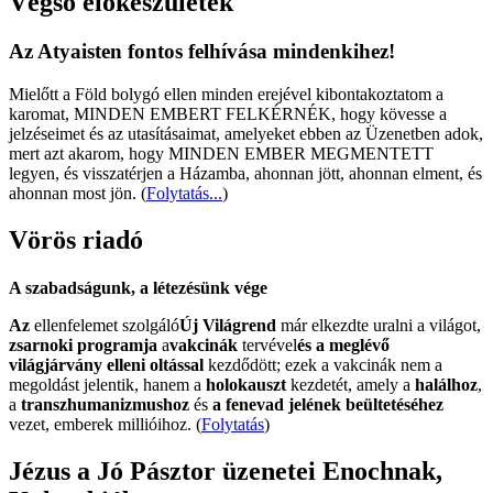
Végső előkészületek
Az Atyaisten fontos felhívása mindenkihez!
Mielőtt a Föld bolygó ellen minden erejével kibontakoztatom a
karomat, MINDEN EMBERT FELKÉRNÉK, hogy kövesse a
jelzéseimet és az utasításaimat, amelyeket ebben az Üzenetben adok,
mert azt akarom, hogy MINDEN EMBER MEGMENTETT
legyen, és visszatérjen a Házamba, ahonnan jött, ahonnan elment, és
ahonnan most jön.
(
Folytatás...
)
Vörös riadó
A szabadságunk, a létezésünk vége
Az
ellenfelemet szolgáló
Új Világrend
már elkezdte uralni a világot,
zsarnoki programja
a
vakcinák
tervével
és a meglévő
világjárvány elleni oltással
kezdődött; ezek a vakcinák nem a
megoldást jelentik, hanem a
holokauszt
kezdetét, amely a
halálhoz
,
a
transzhumanizmushoz
és
a fenevad jelének beültetéséhez
vezet, emberek millióihoz. (
Folytatás
)
Jézus a Jó Pásztor üzenetei Enochnak,