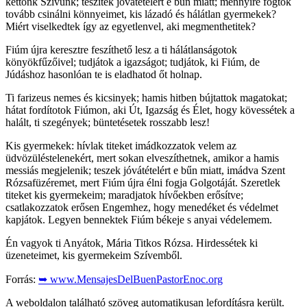
kettőnk Szívünk; teszitek jóvátételért e bűn miatt; mennyire fogtok
tovább csinálni könnyeimet, kis lázadó és hálátlan gyermekek?
Miért viselkedtek így az egyetlenvel, aki megmenthetitek?
Fiúm újra keresztre feszíthető lesz a ti hálátlanságotok
könyökfűzőivel; tudjátok a igazságot; tudjátok, ki Fiúm, de
Júdáshoz hasonlóan te is eladhatod őt holnap.
Ti farizeus nemes és kicsinyek; hamis hitben bújtattok magatokat;
hátat fordítotok Fiúmon, aki Út, Igazság és Élet, hogy kövessétek a
halált, ti szegények; büntetésetek rosszabb lesz!
Kis gyermekek: hívlak titeket imádkozzatok velem az
üdvözüléstelenekért, mert sokan elveszíthetnek, amikor a hamis
messiás megjelenik; teszek jóvátételért e bűn miatt, imádva Szent
Rózsafüzéremet, mert Fiúm újra élni fogja Golgotáját. Szeretlek
titeket kis gyermekeim; maradjatok hívőekben erősítve;
csatlakozzatok erősen Engemhez, hogy menedéket és védelmet
kapjátok. Legyen bennektek Fiúm békeje s anyai védelemem.
Én vagyok ti Anyátok, Mária Titkos Rózsa. Hirdessétek ki
üzeneteimet, kis gyermekeim Szívemből.
Forrás:
➥ www.MensajesDelBuenPastorEnoc.org
A weboldalon található szöveg automatikusan lefordításra került.