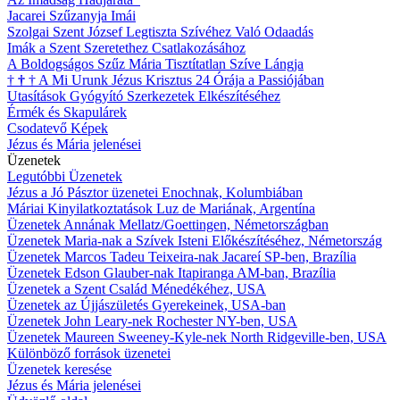
Jacarei Szűzanyja Imái
Szolgai Szent József Legtiszta Szívéhez Való Odaadás
Imák a Szent Szeretethez Csatlakozásához
A Boldogságos Szűz Mária Tisztítatlan Szíve Lángja
†
†
†
A Mi Urunk Jézus Krisztus 24 Órája a Passiójában
Utasítások Gyógyító Szerkezetek Elkészítéséhez
Érmék és Skapulárek
Csodatevő Képek
Jézus és Mária jelenései
Üzenetek
Legutóbbi Üzenetek
Jézus a Jó Pásztor üzenetei Enochnak, Kolumbiában
Máriai Kinyilatkoztatások Luz de Mariának, Argentína
Üzenetek Annának Mellatz/Goettingen, Németországban
Üzenetek Maria-nak a Szívek Isteni Előkészítéséhez, Németország
Üzenetek Marcos Tadeu Teixeira-nak Jacareí SP-ben, Brazília
Üzenetek Edson Glauber-nak Itapiranga AM-ban, Brazília
Üzenetek a Szent Család Ménedékéhez, USA
Üzenetek az Újjászületés Gyerekeinek, USA-ban
Üzenetek John Leary-nek Rochester NY-ben, USA
Üzenetek Maureen Sweeney-Kyle-nek North Ridgeville-ben, USA
Különböző források üzenetei
Üzenetek keresése
Jézus és Mária jelenései