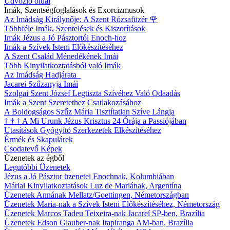
Üdvözlő oldal
Imák, Szentségfoglalások és Exorcizmusok
Az Imádság Királynője: A Szent Rózsafüzér
🌹
Többféle Imák, Szentelések és Kiszorítások
Imák Jézus a Jó Pásztortól Enoch-hoz
Imák a Szívek Isteni Előkészítéséhez
A Szent Család Ménedékének Imái
Több Kinyilatkoztatásból való Imák
Az Imádság Hadjárata
Jacarei Szűzanyja Imái
Szolgai Szent József Legtiszta Szívéhez Való Odaadás
Imák a Szent Szeretethez Csatlakozásához
A Boldogságos Szűz Mária Tisztítatlan Szíve Lángja
†
†
†
A Mi Urunk Jézus Krisztus 24 Órája a Passiójában
Utasítások Gyógyító Szerkezetek Elkészítéséhez
Érmék és Skapulárek
Csodatevő Képek
Üzenetek az égből
Legutóbbi Üzenetek
Jézus a Jó Pásztor üzenetei Enochnak, Kolumbiában
Máriai Kinyilatkoztatások Luz de Mariának, Argentína
Üzenetek Annának Mellatz/Goettingen, Németországban
Üzenetek Maria-nak a Szívek Isteni Előkészítéséhez, Németország
Üzenetek Marcos Tadeu Teixeira-nak Jacareí SP-ben, Brazília
Üzenetek Edson Glauber-nak Itapiranga AM-ban, Brazília