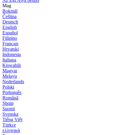
Az Égi Atya beszél
Mag
Bokmål
Čeština
Deutsch
English
Español
Filipino
Français
Hrvatski
Indonesia
Italiana
Kiswahili
Magyar
Melayu
Nederlands
Polski
Português
Română
Shqip
Suomi
Svenska
Tiếng Việt
Türkçe
ελληνικά