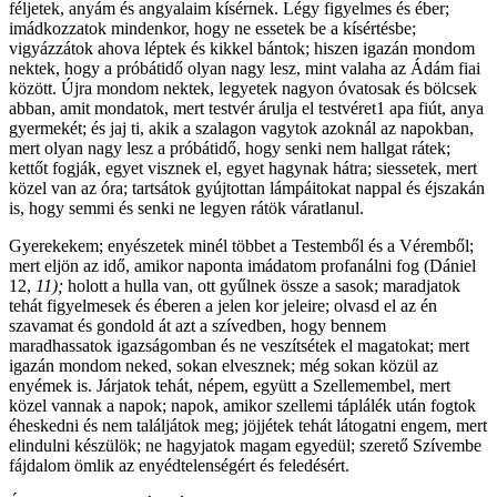
féljetek, anyám és angyalaim kísérnek. Légy figyelmes és éber;
imádkozzatok mindenkor, hogy ne essetek be a kísértésbe;
vigyázzátok ahova léptek és kikkel bántok; hiszen igazán mondom
nektek, hogy a próbátidő olyan nagy lesz, mint valaha az Ádám fiai
között. Újra mondom nektek, legyetek nagyon óvatosak és bölcsek
abban, amit mondatok, mert testvér árulja el testvéret1 apa fiút, anya
gyermekét; és jaj ti, akik a szalagon vagytok azoknál az napokban,
mert olyan nagy lesz a próbátidő, hogy senki nem hallgat rátek;
kettőt fogják, egyet visznek el, egyet hagynak hátra; siessetek, mert
közel van az óra; tartsátok gyújtottan lámpáitokat nappal és éjszakán
is, hogy semmi és senki ne legyen rátök váratlanul.
Gyerekekem; enyészetek minél többet a Testemből és a Véremből;
mert eljön az idő, amikor naponta imádatom profanálni fog (Dániel
12,
11);
holott a hulla van, ott gyűlnek össze a sasok; maradjatok
tehát figyelmesek és éberen a jelen kor jeleire; olvasd el az én
szavamat és gondold át azt a szívedben, hogy bennem
maradhassatok igazságomban és ne veszítsétek el magatokat; mert
igazán mondom neked, sokan elvesznek; még sokan közül az
enyémek is. Járjatok tehát, népem, együtt a Szellemembel, mert
közel vannak a napok; napok, amikor szellemi táplálék után fogtok
éheskedni és nem találjátok meg; jöjjétek tehát látogatni engem, mert
elindulni készülök; ne hagyjatok magam egyedül; szerető Szívembe
fájdalom ömlik az enyédtelenségért és feledésért.