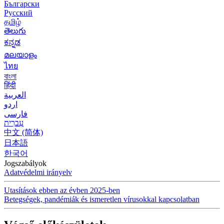
Български
Русский
தமிழ்
తెలుగు
ಕನ್ನಡ
മലയാളം
ไทย
বাংলা
हिंदी
العربية
اردو
فارسی
עִברִית
中文 (简体)
日本語
한국어
Jogszabályok
Adatvédelmi irányelv
Utasítások ebben az évben 2025-ben
Betegségek, pandémiák és ismeretlen vírusokkal kapcsolatban