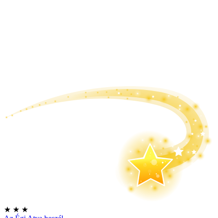
★
★
★