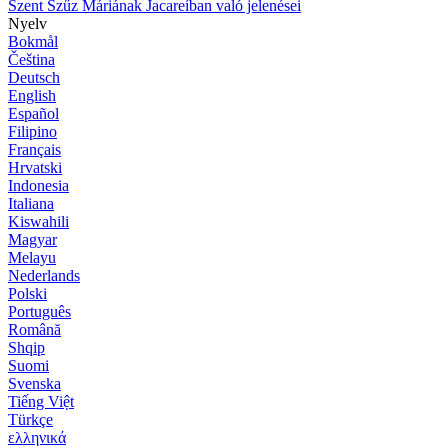
Szent Szűz Máriának Jacareíban való jelenései
Nyelv
Bokmål
Čeština
Deutsch
English
Español
Filipino
Français
Hrvatski
Indonesia
Italiana
Kiswahili
Magyar
Melayu
Nederlands
Polski
Português
Română
Shqip
Suomi
Svenska
Tiếng Việt
Türkçe
ελληνικά