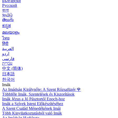
Български
Русский
বাংলা
বதமிழ்
తెలుగు
ಕನ್ನಡ
മലയാളം
ไทย
हिंदी
العربية
اردو
فارسی
עִברִית
中文 (简体)
日本語
한국어
Imák
Az Imádság Királynője: A Szent Rózsafüzér
🌹
Többféle Imák, Szentelések és Kiszorítások
Imák Jézus a Jó Pásztortól Enoch-hoz
Imák a Szívek Isteni Előkészítéséhez
A Szent Család Ménedékének Imái
Több Kinyilatkoztatásból való Imák
Az Imádság Hadjárata