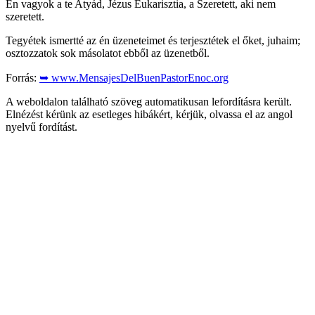
Én vagyok a te Atyád, Jézus Eukarisztia, a Szeretett, aki nem
szeretett.
Tegyétek ismertté az én üzeneteimet és terjesztétek el őket, juhaim;
osztozzatok sok másolatot ebből az üzenetből.
Forrás:
➥ www.MensajesDelBuenPastorEnoc.org
A weboldalon található szöveg automatikusan lefordításra került.
Elnézést kérünk az esetleges hibákért, kérjük, olvassa el az angol
nyelvű fordítást.