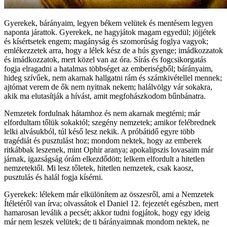
Gyerekek, bárányaim, legyen békem velütek és mentésem legyen
naponta járattok. Gyerekek, ne hagyjátok magam egyedül; jöjjétek
és kísértsetek engem; magányság és szomorúság foglya vagyok;
emlékezzetek arra, hogy a lélek kész de a hús gyenge; imádkozzatok
és imádkozzatok, mert közel van az óra. Sírás és fogcsikorgatás
fogja elragadni a hatalmas többséget az emberiségből; bárányaim,
hideg szívűek, nem akarnak hallgatni rám és számkivétellel mennek;
ajtómat verem de ők nem nyitnak nekem; halálvölgy vár sokakra,
akik ma elutasítják a hívást, amit megfohászkodom bűnbánatra.
Nemzetek fordulnak hátamhoz és nem akarnak megtérni; már
elfordultam tőlük sokaktól; szegény nemzetek; amikor felébrednek
lelki alvásukból, túl késő lesz nekik. A próbátidő egyre több
tragédiát és pusztulást hoz; mondom nektek, hogy az emberek
ritkábbak leszenek, mint Ophir aranya; apokalipszis lovasaim már
járnak, igazságság órám elkezdődött; lelkem elfordult a hitetlen
nemzetektől. Mi lesz tőletek, hitetlen nemzetek, csak kaosz,
pusztulás és halál fogja kísérni.
Gyerekek: lélekem már elkülönítem az összesről, ami a Nemzetek
Ítéletéről van írva; olvassátok el Daniel 12. fejezetét egészben, mert
hamarosan leválik a pecsét; akkor tudni fogjátok, hogy egy ideig
már nem leszek velütek; de ti bárányaimnak mondom nektek, ne