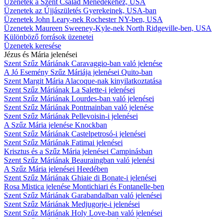
Üzenetek a Szent Család Ménedékéhez, USA
Üzenetek az Újjászületés Gyerekeinek, USA-ban
Üzenetek John Leary-nek Rochester NY-ben, USA
Üzenetek Maureen Sweeney-Kyle-nek North Ridgeville-ben, USA
Különböző források üzenetei
Üzenetek keresése
Jézus és Mária jelenései
Szent Szűz Máriának Caravaggio-ban való jelenése
A Jó Esemény Szűz Máriája jelenései Quito-ban
Szent Margit Mária Alacoque-nak kinyilatkoztatása
Szent Szűz Máriának La Salette-i jelenései
Szent Szűz Máriának Lourdes-ban való jelenései
Szent Szűz Máriának Pontmainban való jelenése
Szent Szűz Máriának Pellevoisin-i jelenései
A Szűz Mária jelenése Knockban
Szent Szűz Máriának Castelpetrosó-i jelenései
Szent Szűz Máriának Fatimai jelenései
Krisztus és a Szűz Mária jelenései Campinásban
Szent Szűz Máriának Beauraingban való jelenési
A Szűz Mária jelenései Heedében
Szent Szűz Máriának Ghiaie di Bonate-i jelenései
Rosa Mistica jelenése Montichiari és Fontanelle-ben
Szent Szűz Máriának Garabandalban való jelenései
Szent Szűz Máriának Medjugorje-i jelenései
Szent Szűz Máriának Holy Love-ban való jelenései