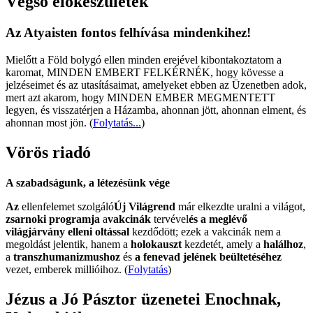
Végső előkészületek
Az Atyaisten fontos felhívása mindenkihez!
Mielőtt a Föld bolygó ellen minden erejével kibontakoztatom a
karomat, MINDEN EMBERT FELKÉRNÉK, hogy kövesse a
jelzéseimet és az utasításaimat, amelyeket ebben az Üzenetben adok,
mert azt akarom, hogy MINDEN EMBER MEGMENTETT
legyen, és visszatérjen a Házamba, ahonnan jött, ahonnan elment, és
ahonnan most jön.
(
Folytatás...
)
Vörös riadó
A szabadságunk, a létezésünk vége
Az
ellenfelemet szolgáló
Új Világrend
már elkezdte uralni a világot,
zsarnoki programja
a
vakcinák
tervével
és a meglévő
világjárvány elleni oltással
kezdődött; ezek a vakcinák nem a
megoldást jelentik, hanem a
holokauszt
kezdetét, amely a
halálhoz
,
a
transzhumanizmushoz
és
a fenevad jelének beültetéséhez
vezet, emberek millióihoz. (
Folytatás
)
Jézus a Jó Pásztor üzenetei Enochnak,