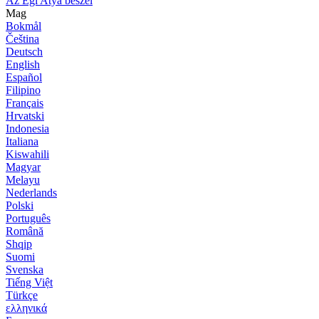
Az Égi Atya beszél
Mag
Bokmål
Čeština
Deutsch
English
Español
Filipino
Français
Hrvatski
Indonesia
Italiana
Kiswahili
Magyar
Melayu
Nederlands
Polski
Português
Română
Shqip
Suomi
Svenska
Tiếng Việt
Türkçe
ελληνικά