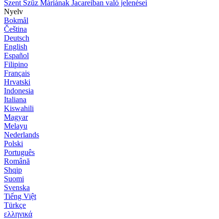
Szent Szűz Máriának Jacareíban való jelenései
Nyelv
Bokmål
Čeština
Deutsch
English
Español
Filipino
Français
Hrvatski
Indonesia
Italiana
Kiswahili
Magyar
Melayu
Nederlands
Polski
Português
Română
Shqip
Suomi
Svenska
Tiếng Việt
Türkçe
ελληνικά