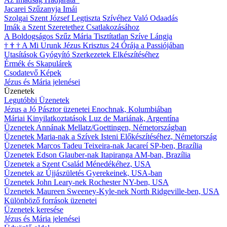
Jacarei Szűzanyja Imái
Szolgai Szent József Legtiszta Szívéhez Való Odaadás
Imák a Szent Szeretethez Csatlakozásához
A Boldogságos Szűz Mária Tisztítatlan Szíve Lángja
†
†
†
A Mi Urunk Jézus Krisztus 24 Órája a Passiójában
Utasítások Gyógyító Szerkezetek Elkészítéséhez
Érmék és Skapulárek
Csodatevő Képek
Jézus és Mária jelenései
Üzenetek
Legutóbbi Üzenetek
Jézus a Jó Pásztor üzenetei Enochnak, Kolumbiában
Máriai Kinyilatkoztatások Luz de Mariának, Argentína
Üzenetek Annának Mellatz/Goettingen, Németországban
Üzenetek Maria-nak a Szívek Isteni Előkészítéséhez, Németország
Üzenetek Marcos Tadeu Teixeira-nak Jacareí SP-ben, Brazília
Üzenetek Edson Glauber-nak Itapiranga AM-ban, Brazília
Üzenetek a Szent Család Ménedékéhez, USA
Üzenetek az Újjászületés Gyerekeinek, USA-ban
Üzenetek John Leary-nek Rochester NY-ben, USA
Üzenetek Maureen Sweeney-Kyle-nek North Ridgeville-ben, USA
Különböző források üzenetei
Üzenetek keresése
Jézus és Mária jelenései