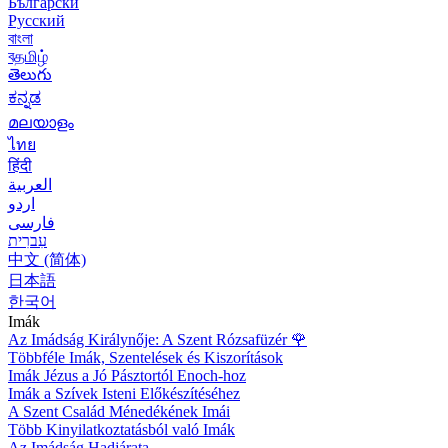
Български
Русский
বাংলা
বதமிழ்
తెలుగు
ಕನ್ನಡ
മലയാളം
ไทย
हिंदी
العربية
اردو
فارسی
עִברִית
中文 (简体)
日本語
한국어
Imák
Az Imádság Királynője: A Szent Rózsafüzér
🌹
Többféle Imák, Szentelések és Kiszorítások
Imák Jézus a Jó Pásztortól Enoch-hoz
Imák a Szívek Isteni Előkészítéséhez
A Szent Család Ménedékének Imái
Több Kinyilatkoztatásból való Imák
Az Imádság Hadjárata