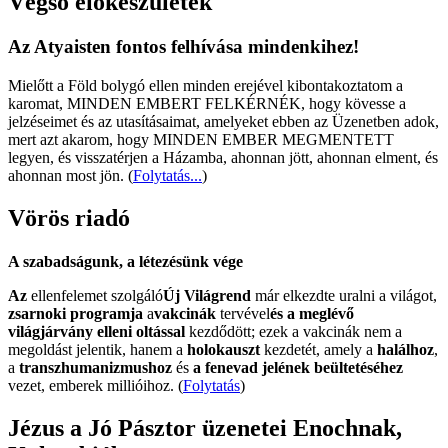
Végső előkészületek
Az Atyaisten fontos felhívása mindenkihez!
Mielőtt a Föld bolygó ellen minden erejével kibontakoztatom a
karomat, MINDEN EMBERT FELKÉRNÉK, hogy kövesse a
jelzéseimet és az utasításaimat, amelyeket ebben az Üzenetben adok,
mert azt akarom, hogy MINDEN EMBER MEGMENTETT
legyen, és visszatérjen a Házamba, ahonnan jött, ahonnan elment, és
ahonnan most jön.
(
Folytatás...
)
Vörös riadó
A szabadságunk, a létezésünk vége
Az
ellenfelemet szolgáló
Új Világrend
már elkezdte uralni a világot,
zsarnoki programja
a
vakcinák
tervével
és a meglévő
világjárvány elleni oltással
kezdődött; ezek a vakcinák nem a
megoldást jelentik, hanem a
holokauszt
kezdetét, amely a
halálhoz
,
a
transzhumanizmushoz
és
a fenevad jelének beültetéséhez
vezet, emberek millióihoz. (
Folytatás
)
Jézus a Jó Pásztor üzenetei Enochnak,