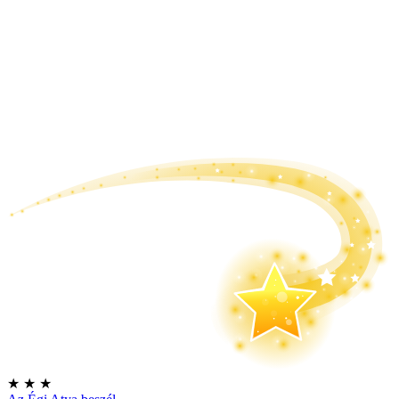
★
★
★