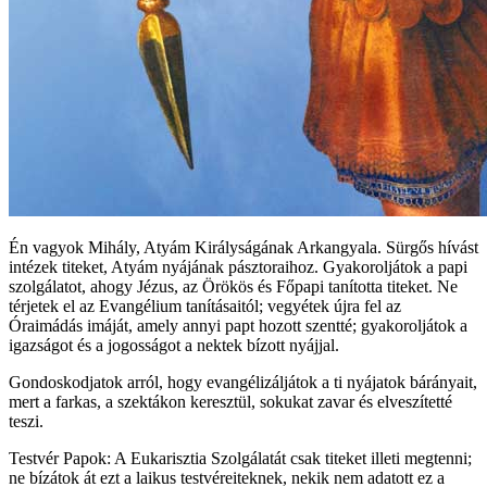
Én vagyok Mihály, Atyám Királyságának Arkangyala. Sürgős hívást
intézek titeket, Atyám nyájának pásztoraihoz. Gyakoroljátok a papi
szolgálatot, ahogy Jézus, az Örökös és Főpapi tanította titeket. Ne
térjetek el az Evangélium tanításaitól; vegyétek újra fel az
Óraimádás imáját, amely annyi papt hozott szentté; gyakoroljátok a
igazságot és a jogosságot a nektek bízott nyájjal.
Gondoskodjatok arról, hogy evangélizáljátok a ti nyájatok bárányait,
mert a farkas, a szektákon keresztül, sokukat zavar és elveszítetté
teszi.
Testvér Papok: A Eukarisztia Szolgálatát csak titeket illeti megtenni;
ne bízátok át ezt a laikus testvéreiteknek, nekik nem adatott ez a