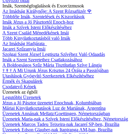
Üdvözlő oldal
Imák, Szentségfoglalások és Exorcizmusok
Az Imádság Királynője: A Szent Rózsafüzér
🌹
Többféle Imák, Szentelések és Kiszorítások
Imák Jézus a Jó Pásztortól Enoch-hoz
Imák a Szívek Isteni Előkészítéséhez
A Szent Család Ménedékének Imái
Több Kinyilatkoztatásból való Imák
Az Imádság Hadjárata
Jacarei Szűzanyja Imái
Szolgai Szent József Legtiszta Szívéhez Való Odaadás
Imák a Szent Szeretethez Csatlakozásához
A Boldogságos Szűz Mária Tisztítatlan Szíve Lángja
†
†
†
A Mi Urunk Jézus Krisztus 24 Órája a Passiójában
Utasítások Gyógyító Szerkezetek Elkészítéséhez
Érmék és Skapulárek
Csodatevő Képek
Üzenetek az égből
Legutóbbi Üzenetek
Jézus a Jó Pásztor üzenetei Enochnak, Kolumbiában
Máriai Kinyilatkoztatások Luz de Mariának, Argentína
Üzenetek Annának Mellatz/Goettingen, Németországban
Üzenetek Maria-nak a Szívek Isteni Előkészítéséhez, Németország
Üzenetek Marcos Tadeu Teixeira-nak Jacareí SP-ben, Brazília
Üzenetek Edson Glauber-nak Itapiranga AM-ban, Brazília