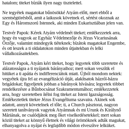
hatalom; titeket bízták ilyen nagy tisztelettel.
Ne tegyétek magatokat bűnösökké Atyám előtt, mert ebből a
szentségtörésből, amit a laikusok követnek el, sértést okoznak az
Egy és Háromszorú Istennek, aki minden Eukarisztiában jelen van.
Testvér Papok: Kérek Atyám védelmét titeket; emlékezzetek arra,
hogy én vagyok az Egyház Védelmezője és Jézus Vicariusának
Őrzője, valamint mindegyik tiéteknek; bízátok magatokat Engembe,
és ott leszek a ti oldalatokon minden útjaitekban és lelki
vállalkozásaitekben.
Testvér Papok, Atyám kéri titeket, hogy legyetek több szeretetre és
alázatosságra a ti nyájatok bárányaihoz; mert sokan veszítik el
hitüket a ti apátia és indifferenciátok miatt. Újból mondom nektek:
vegyétek újra fel az evangélizáció útját, alakítsatok házról-házra
brigádokat; figyeljetek jobban a bárányok hívására; legyetek többet
rendelkezésre a Bűnbocsánat Szakramentumához; emlékezzetek
arra, hogy szeretetben ítélni fog titeket az Isteni Igazságosság.
Emlékeztetlek titekre Jézus Evangéliuma szavaira. Akinek sok
adatott, annyit követelnek el tőle; ti, a Church pásztorai, nagyon
szeretett tanítványok vagytok Atyámnak és mi Urunk és Királynő
Máriának, ne csalódjátok meg őket viselkedésetekkel; mert sokan
közül titeket az könnyű életnek és világi örömöknek adták magukat,
elhanyagolva a nyájat és legfajdíbb módon elveszítve lelküket.