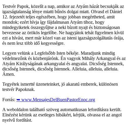
Testvér Papok, közelít a nap, amikor az Atyám házát becsukják az
igazságtalanság lénye miatti bűnös dolgai miatt. Olvasd el Dániel
12. fejezetét teljes egészében, hogy jobban megértheted, amit
mondok; ezért hívja így fájdalmasan Atyám tihoz, hogy
mindegyiketek összegyűjtse a neki bízott nyajt és biztonságosan
bevezesse az örökös legelőbe. Ne hagyjátok tehát figyelmen kívül
ezt a hívást, mert már közel van az isteni igazságszolgáltatás órája,
és nem lesz több idő kegyességre.
Legyen velünk a Legfelsőbb Isten békéje. Maradjunk mindig
védelmezőnk és közbenjárónk. Én vagyok Mihály Arkangyal és az
Atyám Királyságának arkangyalai és angyalai. Dicsőség Istennek,
dicsőség Istennek, dicsőség Istennek. Alleluia, alleluia, alleluia.
Ámen.
Tegyétek ismertté üzeneteinket, jó akaratú emberek, különösen
testvér Papoknak.
Forrás:
➥ www.MensajesDelBuenPastorEnoc.org
A weboldalon található szöveg automatikusan lefordításra került.
Elnézést kérünk az esetleges hibákért, kérjük, olvassa el az angol
nyelvű fordítást.