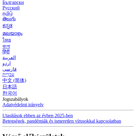
Български
Русский
தமிழ்
తెలుగు
ಕನ್ನಡ
മലയാളം
ไทย
বাংলা
हिंदी
العربية
اردو
فارسی
עִברִית
中文 (简体)
日本語
한국어
Jogszabályok
Adatvédelmi irányelv
Utasítások ebben az évben 2025-ben
Betegségek, pandémiák és ismeretlen vírusokkal kapcsolatban