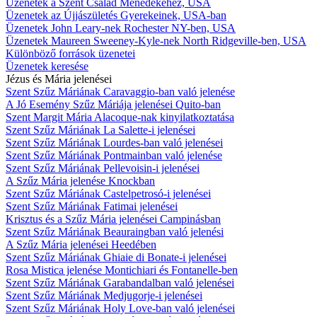
Üzenetek a Szent Család Ménedékéhez, USA
Üzenetek az Újjászületés Gyerekeinek, USA-ban
Üzenetek John Leary-nek Rochester NY-ben, USA
Üzenetek Maureen Sweeney-Kyle-nek North Ridgeville-ben, USA
Különböző források üzenetei
Üzenetek keresése
Jézus és Mária jelenései
Szent Szűz Máriának Caravaggio-ban való jelenése
A Jó Esemény Szűz Máriája jelenései Quito-ban
Szent Margit Mária Alacoque-nak kinyilatkoztatása
Szent Szűz Máriának La Salette-i jelenései
Szent Szűz Máriának Lourdes-ban való jelenései
Szent Szűz Máriának Pontmainban való jelenése
Szent Szűz Máriának Pellevoisin-i jelenései
A Szűz Mária jelenése Knockban
Szent Szűz Máriának Castelpetrosó-i jelenései
Szent Szűz Máriának Fatimai jelenései
Krisztus és a Szűz Mária jelenései Campinásban
Szent Szűz Máriának Beauraingban való jelenési
A Szűz Mária jelenései Heedében
Szent Szűz Máriának Ghiaie di Bonate-i jelenései
Rosa Mistica jelenése Montichiari és Fontanelle-ben
Szent Szűz Máriának Garabandalban való jelenései
Szent Szűz Máriának Medjugorje-i jelenései
Szent Szűz Máriának Holy Love-ban való jelenései