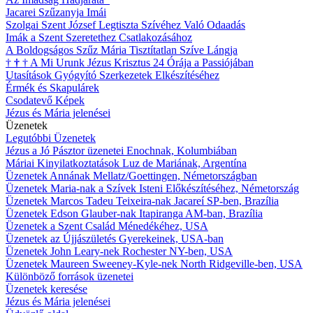
Jacarei Szűzanyja Imái
Szolgai Szent József Legtiszta Szívéhez Való Odaadás
Imák a Szent Szeretethez Csatlakozásához
A Boldogságos Szűz Mária Tisztítatlan Szíve Lángja
†
†
†
A Mi Urunk Jézus Krisztus 24 Órája a Passiójában
Utasítások Gyógyító Szerkezetek Elkészítéséhez
Érmék és Skapulárek
Csodatevő Képek
Jézus és Mária jelenései
Üzenetek
Legutóbbi Üzenetek
Jézus a Jó Pásztor üzenetei Enochnak, Kolumbiában
Máriai Kinyilatkoztatások Luz de Mariának, Argentína
Üzenetek Annának Mellatz/Goettingen, Németországban
Üzenetek Maria-nak a Szívek Isteni Előkészítéséhez, Németország
Üzenetek Marcos Tadeu Teixeira-nak Jacareí SP-ben, Brazília
Üzenetek Edson Glauber-nak Itapiranga AM-ban, Brazília
Üzenetek a Szent Család Ménedékéhez, USA
Üzenetek az Újjászületés Gyerekeinek, USA-ban
Üzenetek John Leary-nek Rochester NY-ben, USA
Üzenetek Maureen Sweeney-Kyle-nek North Ridgeville-ben, USA
Különböző források üzenetei
Üzenetek keresése
Jézus és Mária jelenései