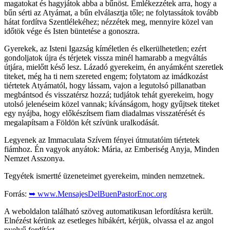
magatokat és hagyjátok abba a bűnöst. Emlékezzétek arra, hogy a
bűn sérti az Atyámat, a bűn elválasztja tőle; ne folytassátok tovább
hátat fordítva Szentlélekéhez; nézzétek meg, mennyire közel van
időtök vége és Isten büntetése a gonoszra.
Gyerekek, az Isteni Igazság kíméletlen és elkerülhetetlen; ezért
gondoljatok újra és térjetek vissza minél hamarabb a megváltás
útjára, mielőtt késő lesz. Lázadó gyerekeim, én anyámként szeretlek
titeket, még ha ti nem szereted engem; folytatom az imádkozást
tiértetek Atyámatól, hogy lássam, vajon a legutolsó pillanatban
megbántsod és visszatérsz hozzá; tudjátok tehát gyerekeim, hogy
utolsó jelenéseim közel vannak; kívánságom, hogy gyűjtsek titeket
egy nyájba, hogy előkészítsem fiam diadalmas visszatérését és
megalapítsam a Földön két szívünk uralkodását.
Legyenek az Immaculata Szívem fényei útmutatóim tiértetek
fiámhoz. Én vagyok anyátok: Mária, az Emberiség Anyja, Minden
Nemzet Asszonya.
Tegyétek ismertté üzeneteimet gyerekeim, minden nemzetnek.
Forrás:
➥ www.MensajesDelBuenPastorEnoc.org
A weboldalon található szöveg automatikusan lefordításra került.
Elnézést kérünk az esetleges hibákért, kérjük, olvassa el az angol
nyelvű fordítást.