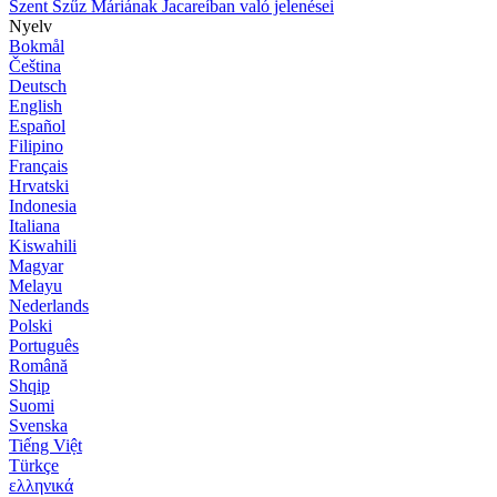
Szent Szűz Máriának Jacareíban való jelenései
Nyelv
Bokmål
Čeština
Deutsch
English
Español
Filipino
Français
Hrvatski
Indonesia
Italiana
Kiswahili
Magyar
Melayu
Nederlands
Polski
Português
Română
Shqip
Suomi
Svenska
Tiếng Việt
Türkçe
ελληνικά