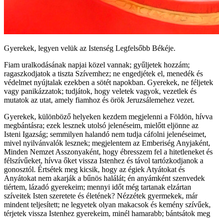
Gyerekek, legyen velük az Istenség Legfelsőbb Békéje.
Fiam uralkodásának napjai közel vannak; gyűljetek hozzám;
ragaszkodjatok a tiszta Szívemhez; ne engedjétek el, menedék és
védelmet nyújtalak ezekben a sötét napokban. Gyerekek, ne féljetek
vagy panikázzatok; tudjátok, hogy veletek vagyok, vezetlek és
mutatok az utat, amely fiamhoz és örök Jeruzsálemehez vezet.
Gyerekek, különböző helyeken kezdem megjelenni a Földön, hívva
megbántásra; ezek lesznek utolsó jelenéseim, mielőtt eljönne az
Isteni Igazság; semmilyen halandó nem tudja cáfolni jelenéseimet,
mivel nyilvánvalók lesznek; megjelentem az Emberiség Anyjaként,
Minden Nemzet Asszonyaként, hogy ébresszem fel a hitetleneket és
félszívűeket, hívva őket vissza Istenhez és távol tartózkodjanok a
gonosztól. Értsétek meg kicsik, hogy az égiek Atyátokat és
Anyátokat nem akarják a bűnös halálát; én anyámként szenvedek
tiértem, lázadó gyerekeim; mennyi időt még tartanak elzártan
szíveitek Isten szeretete és életének? Nézzétek gyermekek, már
mindent teljesített; ne legyetek olyan makacsok és kemény szívűek,
térjetek vissza Istenhez gyerekeim, minél hamarabb; bántsátok meg