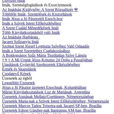
Üdvözlő oldal
Imák, Szentségfoglalások és Exorcizmusok
Az Imádság Királynője: A Szent Rózsafüzér
🌹
Többféle Imák, Szentelések és Kiszorítások
Imák Jézus a Jó Pásztortól Enoch-hoz
Imák a Szívek Isteni Előkészítéséhez
A Szent Család Ménedékének Imái
Több Kinyilatkoztatásból való Imák
Az Imádság Hadjárata
Jacarei Szűzanyja Imái
Szolgai Szent József Legtiszta Szívéhez Való Odaadás
Imák a Szent Szeretethez Csatlakozásához
A Boldogságos Szűz Mária Tisztítatlan Szíve Lángja
†
†
†
A Mi Urunk Jézus Krisztus 24 Órája a Passiójában
Utasítások Gyógyító Szerkezetek Elkészítéséhez
Érmék és Skapulárek
Csodatevő Képek
Üzenetek az égből
Legutóbbi Üzenetek
Jézus a Jó Pásztor üzenetei Enochnak, Kolumbiában
Máriai Kinyilatkoztatások Luz de Mariának, Argentína
Üzenetek Annának Mellatz/Goettingen, Németországban
Üzenetek Maria-nak a Szívek Isteni Előkészítéséhez, Németország
Üzenetek Marcos Tadeu Teixeira-nak Jacareí SP-ben, Brazília
Üzenetek Edson Glauber-nak Itapiranga AM-ban, Brazília