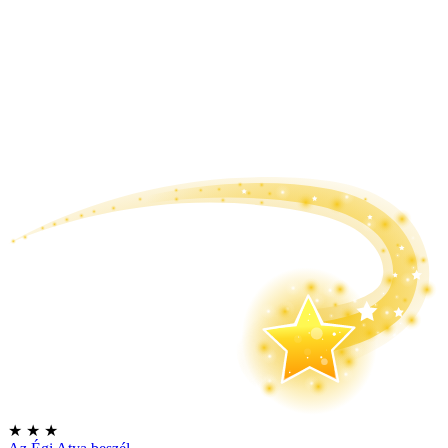
★
★
★