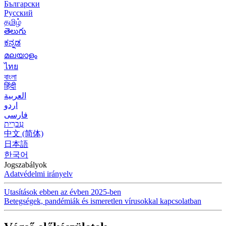
Български
Русский
தமிழ்
తెలుగు
ಕನ್ನಡ
മലയാളം
ไทย
বাংলা
हिंदी
العربية
اردو
فارسی
עִברִית
中文 (简体)
日本語
한국어
Jogszabályok
Adatvédelmi irányelv
Utasítások ebben az évben 2025-ben
Betegségek, pandémiák és ismeretlen vírusokkal kapcsolatban