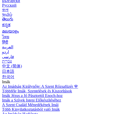
Български
Русский
বাংলা
বதமிழ்
తెలుగు
ಕನ್ನಡ
മലയാളം
ไทย
हिंदी
العربية
اردو
فارسی
עִברִית
中文 (简体)
日本語
한국어
Imák
Az Imádság Királynője: A Szent Rózsafüzér
🌹
Többféle Imák, Szentelések és Kiszorítások
Imák Jézus a Jó Pásztortól Enoch-hoz
Imák a Szívek Isteni Előkészítéséhez
A Szent Család Ménedékének Imái
Több Kinyilatkoztatásból való Imák
Az Imádság Hadjárata