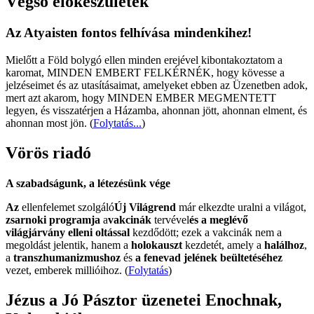
Végső előkészületek
Az Atyaisten fontos felhívása mindenkihez!
Mielőtt a Föld bolygó ellen minden erejével kibontakoztatom a
karomat, MINDEN EMBERT FELKÉRNÉK, hogy kövesse a
jelzéseimet és az utasításaimat, amelyeket ebben az Üzenetben adok,
mert azt akarom, hogy MINDEN EMBER MEGMENTETT
legyen, és visszatérjen a Házamba, ahonnan jött, ahonnan elment, és
ahonnan most jön.
(
Folytatás...
)
Vörös riadó
A szabadságunk, a létezésünk vége
Az
ellenfelemet szolgáló
Új Világrend
már elkezdte uralni a világot,
zsarnoki programja
a
vakcinák
tervével
és a meglévő
világjárvány elleni oltással
kezdődött; ezek a vakcinák nem a
megoldást jelentik, hanem a
holokauszt
kezdetét, amely a
halálhoz
,
a
transzhumanizmushoz
és
a fenevad jelének beültetéséhez
vezet, emberek millióihoz. (
Folytatás
)
Jézus a Jó Pásztor üzenetei Enochnak,