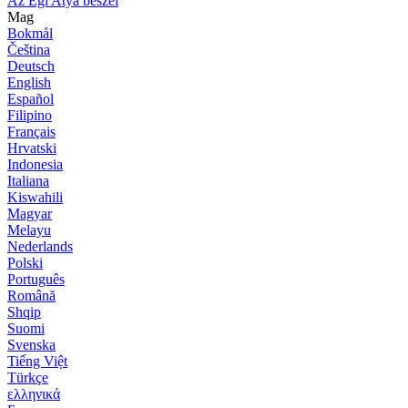
Az Égi Atya beszél
Mag
Bokmål
Čeština
Deutsch
English
Español
Filipino
Français
Hrvatski
Indonesia
Italiana
Kiswahili
Magyar
Melayu
Nederlands
Polski
Português
Română
Shqip
Suomi
Svenska
Tiếng Việt
Türkçe
ελληνικά