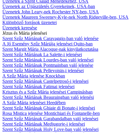
Üzenetek a Szent Család Ménedékéhez, USA
Üzenetek az Újjászületés Gyerekeinek, USA-ban
Üzenetek John Leary-nek Rochester NY-ben, USA
Üzenetek Maureen Sweeney-Kyle-nek North Ridgeville-ben, USA
Különböző források üzenetei
Üzenetek keresése
Jézus és Mária jelenései
Szent Szűz Máriának Caravaggio-ban való jelenése
A Jó Esemény Szűz Máriája jelenései Quito-ban
Szent Margit Mária Alacoque-nak kinyilatkoztatása
Szent Szűz Máriának La Salette-i jelenései
Szent Szűz Máriának Lourdes-ban való jelenései
Szent Szűz Máriának Pontmainban való jelenése
Szent Szűz Máriának Pellevoisin-i jelenései
A Szűz Mária jelenése Knockban
Szent Szűz Máriának Castelpetrosó-i jelenései
Szent Szűz Máriának Fatimai jelenései
Krisztus és a Szűz Mária jelenései Campinásban
Szent Szűz Máriának Beauraingban való jelenési
A Szűz Mária jelenései Heedében
Szent Szűz Máriának Ghiaie di Bonate-i jelenései
Rosa Mistica jelenése Montichiari és Fontanelle-ben
Szent Szűz Máriának Garabandalban való jelenései
Szent Szűz Máriának Medjugorje-i jelenései
Szent Szűz Máriának Holy Love-ban való jelenései