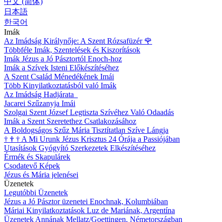
中文 (简体)
日本語
한국어
Imák
Az Imádság Királynője: A Szent Rózsafüzér
🌹
Többféle Imák, Szentelések és Kiszorítások
Imák Jézus a Jó Pásztortól Enoch-hoz
Imák a Szívek Isteni Előkészítéséhez
A Szent Család Ménedékének Imái
Több Kinyilatkoztatásból való Imák
Az Imádság Hadjárata
Jacarei Szűzanyja Imái
Szolgai Szent József Legtiszta Szívéhez Való Odaadás
Imák a Szent Szeretethez Csatlakozásához
A Boldogságos Szűz Mária Tisztítatlan Szíve Lángja
†
†
†
A Mi Urunk Jézus Krisztus 24 Órája a Passiójában
Utasítások Gyógyító Szerkezetek Elkészítéséhez
Érmék és Skapulárek
Csodatevő Képek
Jézus és Mária jelenései
Üzenetek
Legutóbbi Üzenetek
Jézus a Jó Pásztor üzenetei Enochnak, Kolumbiában
Máriai Kinyilatkoztatások Luz de Mariának, Argentína
Üzenetek Annának Mellatz/Goettingen, Németországban