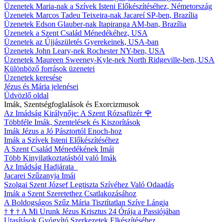
Üzenetek Maria-nak a Szívek Isteni Előkészítéséhez, Németország
Üzenetek Marcos Tadeu Teixeira-nak Jacareí SP-ben, Brazília
Üzenetek Edson Glauber-nak Itapiranga AM-ban, Brazília
Üzenetek a Szent Család Ménedékéhez, USA
Üzenetek az Újjászületés Gyerekeinek, USA-ban
Üzenetek John Leary-nek Rochester NY-ben, USA
Üzenetek Maureen Sweeney-Kyle-nek North Ridgeville-ben, USA
Különböző források üzenetei
Üzenetek keresése
Jézus és Mária jelenései
Üdvözlő oldal
Imák, Szentségfoglalások és Exorcizmusok
Az Imádság Királynője: A Szent Rózsafüzér
🌹
Többféle Imák, Szentelések és Kiszorítások
Imák Jézus a Jó Pásztortól Enoch-hoz
Imák a Szívek Isteni Előkészítéséhez
A Szent Család Ménedékének Imái
Több Kinyilatkoztatásból való Imák
Az Imádság Hadjárata
Jacarei Szűzanyja Imái
Szolgai Szent József Legtiszta Szívéhez Való Odaadás
Imák a Szent Szeretethez Csatlakozásához
A Boldogságos Szűz Mária Tisztítatlan Szíve Lángja
†
†
†
A Mi Urunk Jézus Krisztus 24 Órája a Passiójában
Utasítások Gyógyító Szerkezetek Elkészítéséhez