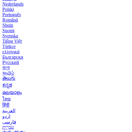
Nederlands
Polski
Português
Română
Shqip
Suomi
Svenska
Tiếng Việt
Türkçe
ελληνικά
Български
Русский
বাংলা
বதமிழ்
తెలుగు
ಕನ್ನಡ
മലയാളം
ไทย
हिंदी
العربية
اردو
فارسی
עִברִית