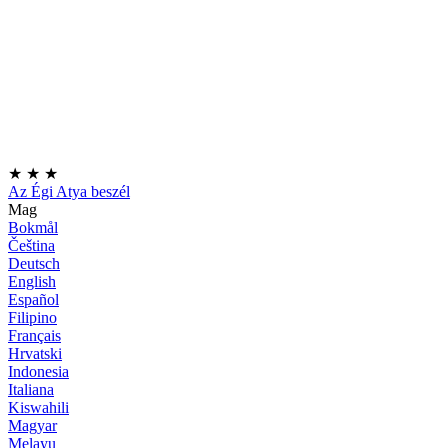
★
★
★
Az Égi Atya beszél
Mag
Bokmål
Čeština
Deutsch
English
Español
Filipino
Français
Hrvatski
Indonesia
Italiana
Kiswahili
Magyar
Melayu