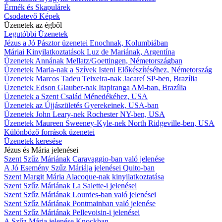
Érmék és Skapulárek
Csodatevő Képek
Üzenetek az égből
Legutóbbi Üzenetek
Jézus a Jó Pásztor üzenetei Enochnak, Kolumbiában
Máriai Kinyilatkoztatások Luz de Mariának, Argentína
Üzenetek Annának Mellatz/Goettingen, Németországban
Üzenetek Maria-nak a Szívek Isteni Előkészítéséhez, Németország
Üzenetek Marcos Tadeu Teixeira-nak Jacareí SP-ben, Brazília
Üzenetek Edson Glauber-nak Itapiranga AM-ban, Brazília
Üzenetek a Szent Család Ménedékéhez, USA
Üzenetek az Újjászületés Gyerekeinek, USA-ban
Üzenetek John Leary-nek Rochester NY-ben, USA
Üzenetek Maureen Sweeney-Kyle-nek North Ridgeville-ben, USA
Különböző források üzenetei
Üzenetek keresése
Jézus és Mária jelenései
Szent Szűz Máriának Caravaggio-ban való jelenése
A Jó Esemény Szűz Máriája jelenései Quito-ban
Szent Margit Mária Alacoque-nak kinyilatkoztatása
Szent Szűz Máriának La Salette-i jelenései
Szent Szűz Máriának Lourdes-ban való jelenései
Szent Szűz Máriának Pontmainban való jelenése
Szent Szűz Máriának Pellevoisin-i jelenései
A Szűz Mária jelenése Knockban