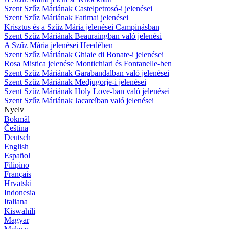
Szent Szűz Máriának Castelpetrosó-i jelenései
Szent Szűz Máriának Fatimai jelenései
Krisztus és a Szűz Mária jelenései Campinásban
Szent Szűz Máriának Beauraingban való jelenési
A Szűz Mária jelenései Heedében
Szent Szűz Máriának Ghiaie di Bonate-i jelenései
Rosa Mistica jelenése Montichiari és Fontanelle-ben
Szent Szűz Máriának Garabandalban való jelenései
Szent Szűz Máriának Medjugorje-i jelenései
Szent Szűz Máriának Holy Love-ban való jelenései
Szent Szűz Máriának Jacareíban való jelenései
Nyelv
Bokmål
Čeština
Deutsch
English
Español
Filipino
Français
Hrvatski
Indonesia
Italiana
Kiswahili
Magyar