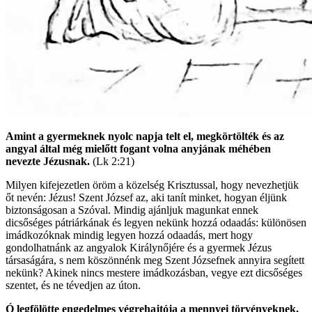
Amint a gyermeknek nyolc napja telt el, megkörtölték és az
angyal által még mielőtt fogant volna anyjának méhében
nevezte Jézusnak.
(Lk 2:21)
Milyen kifejezetlen öröm a közelség Krisztussal, hogy nevezhetjük
őt nevén: Jézus! Szent József az, aki tanít minket, hogyan éljünk
biztonságosan a Szóval. Mindig ajánljuk magunkat ennek
dicsőséges pátriárkának és legyen nekünk hozzá odaadás: különösen
imádkozóknak mindig legyen hozzá odaadás, mert hogy
gondolhatnánk az angyalok Királynőjére és a gyermek Jézus
társaságára, s nem köszönnénk meg Szent Józsefnek annyira segített
nekünk? Akinek nincs mestere imádkozásban, vegye ezt dicsőséges
szentet, és ne tévedjen az úton.
Ó legfölötte engedelmes végrehajtója a mennyei törvényeknek,