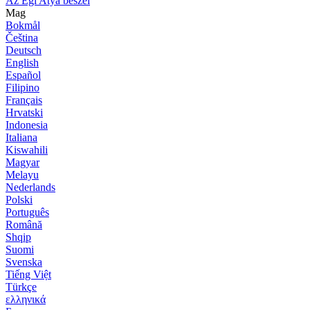
Az Égi Atya beszél
Mag
Bokmål
Čeština
Deutsch
English
Español
Filipino
Français
Hrvatski
Indonesia
Italiana
Kiswahili
Magyar
Melayu
Nederlands
Polski
Português
Română
Shqip
Suomi
Svenska
Tiếng Việt
Türkçe
ελληνικά