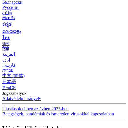
Български
Русский
தமிழ்
తెలుగు
ಕನ್ನಡ
മലയാളം
ไทย
বাংলা
हिंदी
العربية
اردو
فارسی
עִברִית
中文 (简体)
日本語
한국어
Jogszabályok
Adatvédelmi irányelv
Utasítások ebben az évben 2025-ben
Betegségek, pandémiák és ismeretlen vírusokkal kapcsolatban