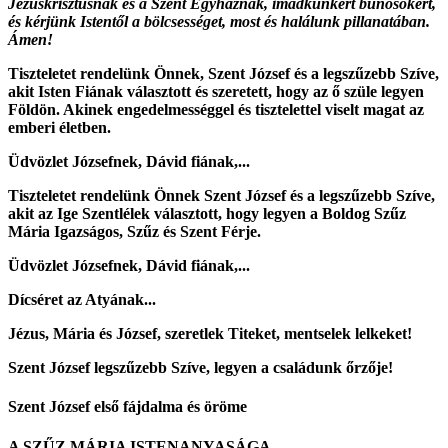
Jézuskrisztusnak és a Szent Egyháznak, imádkunkért bűnösökért,
és kérjünk Istentől a bölcsességet, most és halálunk pillanatában.
Ámen!
Tiszteletet rendelünk Önnek, Szent József és a legszűzebb Szíve,
akit Isten Fiának választott és szeretett, hogy az ő szüle legyen
Földön. Akinek engedelmességgel és tisztelettel viselt magat az
emberi életben.
Üdvözlet Józsefnek, Dávid fiának,...
Tiszteletet rendelünk Önnek Szent József és a legszűzebb Szíve,
akit az Ige Szentlélek választott, hogy legyen a Boldog Szűz
Mária Igazságos, Szűz és Szent Férje.
Üdvözlet Józsefnek, Dávid fiának,...
Dícséret az Atyának...
Jézus, Mária és József, szeretlek Titeket, mentselek lelkeket!
Szent József legszűzebb Szíve, legyen a családunk őrzője!
Szent József első fájdalma és öröme
A SZŰZ MÁRIA ISTENANYASÁGA