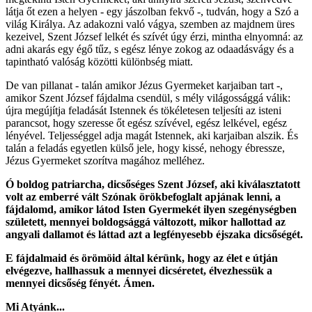
látja őt ezen a helyen - egy jászolban fekvő -, tudván, hogy a Szó a
világ Királya. Az adakozni való vágya, szemben az majdnem üres
kezeivel, Szent József lelkét és szívét úgy érzi, mintha elnyomná: az
adni akarás egy égő tűz, s egész lénye zokog az odaadásvágy és a
tapintható valóság közötti különbség miatt.
De van pillanat - talán amikor Jézus Gyermeket karjaiban tart -,
amikor Szent József fájdalma csendül, s mély világossággá válik:
újra megújítja feladását Istennek és tökéletesen teljesíti az isteni
parancsot, hogy szeresse őt egész szívével, egész lelkével, egész
lényével. Teljességgel adja magát Istennek, aki karjaiban alszik. És
talán a feladás egyetlen külső jele, hogy kissé, nehogy ébressze,
Jézus Gyermeket szorítva magához melléhez.
Ó boldog patriarcha, dicsőséges Szent József, aki kiválasztatott
volt az emberré vált Szónak örökbefoglalt apjának lenni, a
fájdalomd, amikor látod Isten Gyermekét ilyen szegénységben
született, mennyei boldogsággá változott, mikor hallottad az
angyali dallamot és láttad azt a legfényesebb éjszaka dicsőségét.
E fájdalmaid és örömöid által kérünk, hogy az élet e útján
elvégezve, hallhassuk a mennyei dicséretet, élvezhessük a
mennyei dicsőség fényét. Ámen.
Mi Atyánk...