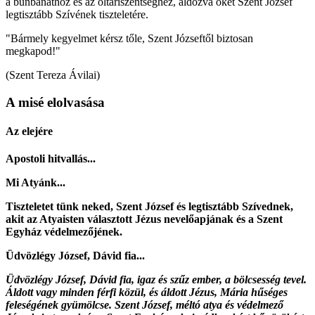
a bűnbánathoz és az oltáriszentséghez, áldozva őket Szent József
legtisztább Szívének tiszteletére.
"Bármely kegyelmet kérsz tőle, Szent Józseftől biztosan
megkapod!"
(Szent Tereza Ávilai)
A misé elolvasása
Az elejére
Apostoli hitvallás...
Mi Atyánk...
Tiszteletet tünk neked, Szent József és legtisztább Szívednek,
akit az Atyaisten választott Jézus nevelőapjának és a Szent
Egyház védelmezőjének.
Üdvözlégy József, Dávid fia...
Üdvözlégy József, Dávid fia, igaz és szűz ember, a bölcsesség tevel.
Áldott vagy minden férfi közül, és áldott Jézus, Mária hűséges
feleségének gyümölcse. Szent József, méltó atya és védelmező