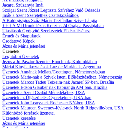
Jacarei Szűzanyja Imái
Szolgai Szent József Legtiszta Szívéhez Való Odaadás
Imák a Szent Szeretethez Csatlakozásához
A Boldogságos Szűz Mária Tisztítatlan Szíve Lángja
†
†
†
A Mi Urunk Jézus Krisztus 24 Órája a Passiójában
Utasítások Gyógyító Szerkezetek Elkészítéséhez
Érmék és Skapulárek
Csodatevő Képek
Jézus és Mária jelenései
Üzenetek
Legutóbbi Üzenetek
Jézus a Jó Pásztor üzenetei Enochnak, Kolumbiában
Máriai Kinyilatkoztatások Luz de Mariának, Argentína
Üzenetek Annának Mellatz/Goettingen, Németországban
Üzenetek Maria-nak a Szívek Isteni Előkészítéséhez, Németország
Üzenetek Marcos Tadeu Teixeira-nak Jacareí SP-ben, Brazília
Üzenetek Edson Glauber-nak Itapiranga AM-ban, Brazília
Üzenetek a Szent Család Ménedékéhez, USA
Üzenetek az Újjászületés Gyerekeinek, USA-ban
Üzenetek John Leary-nek Rochester NY-ben, USA
Üzenetek Maureen Sweeney-Kyle-nek North Ridgeville-ben, USA
Különböző források üzenetei
Üzenetek keresése
Jézus és Mária jelenései