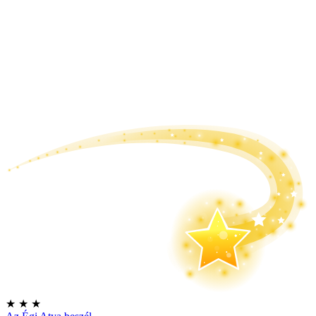
★
★
★