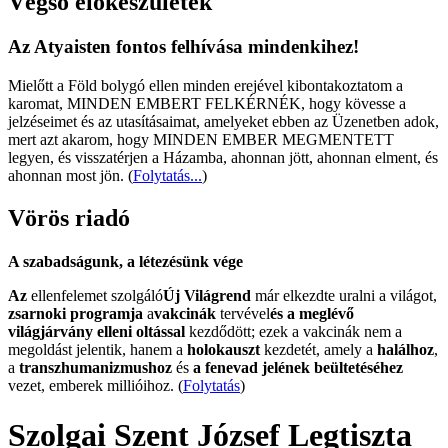
Végső előkészületek
Az Atyaisten fontos felhívása mindenkihez!
Mielőtt a Föld bolygó ellen minden erejével kibontakoztatom a
karomat, MINDEN EMBERT FELKÉRNÉK, hogy kövesse a
jelzéseimet és az utasításaimat, amelyeket ebben az Üzenetben adok,
mert azt akarom, hogy MINDEN EMBER MEGMENTETT
legyen, és visszatérjen a Házamba, ahonnan jött, ahonnan elment, és
ahonnan most jön.
(
Folytatás...
)
Vörös riadó
A szabadságunk, a létezésünk vége
Az
ellenfelemet szolgáló
Új Világrend
már elkezdte uralni a világot,
zsarnoki programja
a
vakcinák
tervével
és a meglévő
világjárvány elleni oltással
kezdődött; ezek a vakcinák nem a
megoldást jelentik, hanem a
holokauszt
kezdetét, amely a
halálhoz
,
a
transzhumanizmushoz
és
a fenevad jelének beültetéséhez
vezet, emberek millióihoz. (
Folytatás
)
Szolgai Szent József Legtiszta