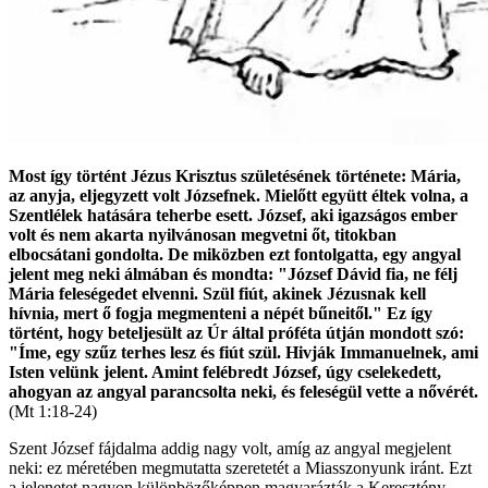
Most így történt Jézus Krisztus születésének története: Mária,
az anyja, eljegyzett volt Józsefnek. Mielőtt együtt éltek volna, a
Szentlélek hatására teherbe esett. József, aki igazságos ember
volt és nem akarta nyilvánosan megvetni őt, titokban
elbocsátani gondolta. De miközben ezt fontolgatta, egy angyal
jelent meg neki álmában és mondta: "József Dávid fia, ne félj
Mária feleségedet elvenni. Szül fiút, akinek Jézusnak kell
hívnia, mert ő fogja megmenteni a népét bűneitől." Ez így
történt, hogy beteljesült az Úr által próféta útján mondott szó:
"Íme, egy szűz terhes lesz és fiút szül. Hivják Immanuelnek, ami
Isten velünk jelent. Amint felébredt József, úgy cselekedett,
ahogyan az angyal parancsolta neki, és feleségül vette a nővérét.
(Mt 1:18-24)
Szent József fájdalma addig nagy volt, amíg az angyal megjelent
neki: ez méretében megmutatta szeretetét a Miasszonyunk iránt. Ezt
a jelenetet nagyon különbözőképpen magyarázták a Keresztény