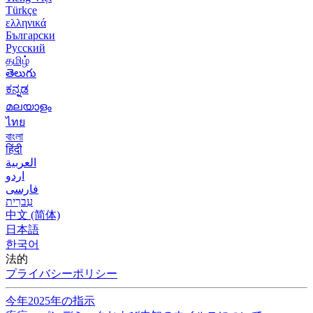
Türkçe
ελληνικά
Български
Русский
தமிழ்
తెలుగు
ಕನ್ನಡ
മലയാളം
ไทย
বাংলা
हिंदी
العربية
اردو
فارسی
עִברִית
中文 (简体)
日本語
한국어
法的
プライバシーポリシー
今年2025年の指示