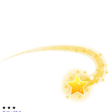
★
★
★