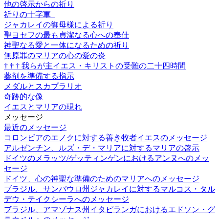
他の啓示からの祈り
祈りの十字軍
ジャカレイの御母様による祈り
聖ヨセフの最も貞潔なる心への奉仕
神聖なる愛と一体になるための祈り
無原罪のマリアの心の愛の炎
†
†
†
我らが主イエス・キリストの受難の二十四時間
薬剤を準備する指示
メダルとスカプラリオ
奇跡的な像
イエスとマリアの現れ
メッセージ
最近のメッセージ
コロンビアのエノクに対する善き牧者イエスのメッセージ
アルゼンチン、ルズ・デ・マリアに対するマリアの啓示
ドイツのメラッツ/ゲッティンゲンにおけるアンヌへのメッ
セージ
ドイツ、心の神聖な準備のためのマリアへのメッセージ
ブラジル、サンパウロ州ジャカレイに対するマルコス・タル
デウ・テイクシーラへのメッセージ
ブラジル、アマゾナス州イタピランガにおけるエドソン・グ