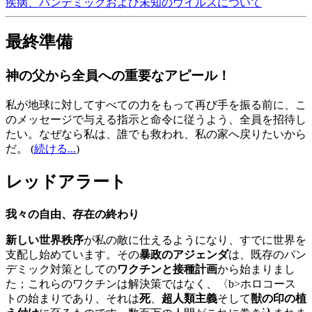
疾病、パンデミックおよび未知のウイルスについて
最終準備
神の父から全員への重要なアピール！
私が地球に対してすべての力をもって再び手を振る前に、こ
のメッセージで与える指示と命令に従うよう、全員を招待し
たい。なぜなら私は、誰でも救われ、私の家へ戻りたいから
だ。
(
続ける...
)
レッドアラート
我々の自由、存在の終わり
新しい世界秩序
が私の敵に仕えるようになり、すでに世界を
支配し始めています。その
暴政のアジェンダ
は、既存のパン
デミック対策としての
ワクチンと接種計画
から始まりまし
た；これらのワクチンは解決策ではなく、〈b>ホロコース
トの始まりであり、それは
死
、
超人類主義
そして
獣の印の植