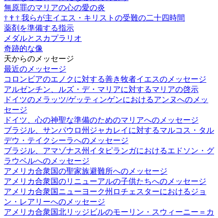
無原罪のマリアの心の愛の炎
†
†
†
我らが主イエス・キリストの受難の二十四時間
薬剤を準備する指示
メダルとスカプラリオ
奇跡的な像
天からのメッセージ
最近のメッセージ
コロンビアのエノクに対する善き牧者イエスのメッセージ
アルゼンチン、ルズ・デ・マリアに対するマリアの啓示
ドイツのメラッツ/ゲッティンゲンにおけるアンヌへのメッ
セージ
ドイツ、心の神聖な準備のためのマリアへのメッセージ
ブラジル、サンパウロ州ジャカレイに対するマルコス・タル
デウ・テイクシーラへのメッセージ
ブラジル、アマゾナス州イタピランガにおけるエドソン・グ
ラウベルへのメッセージ
アメリカ合衆国の聖家族避難所へのメッセージ
アメリカ合衆国のリニューアルの子供たちへのメッセージ
アメリカ合衆国ニューヨーク州ロチェスターにおけるジョ
ン・レアリーへのメッセージ
アメリカ合衆国北リッジビルのモーリン・スウィーニー＝カ