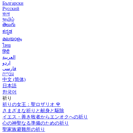
Български
Русский
বাংলা
বதமிழ்
తెలుగు
ಕನ್ನಡ
മലയാളം
ไทย
हिंदी
العربية
اردو
فارسی
עִברִית
中文 (简体)
日本語
한국어
祈り
祈りの女王：聖ロザリオ
🌹
さまざまな祈りと献身と駆除
イエス・善き牧者からエンオクへの祈り
心の神聖なる準備のための祈り
聖家族避難所の祈り