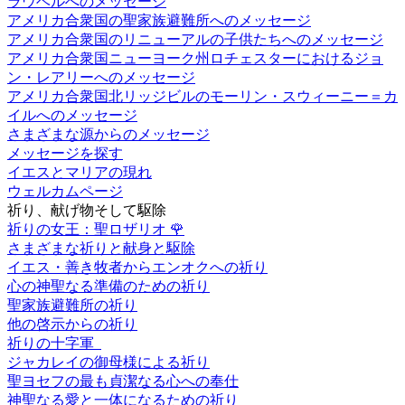
ラウベルへのメッセージ
アメリカ合衆国の聖家族避難所へのメッセージ
アメリカ合衆国のリニューアルの子供たちへのメッセージ
アメリカ合衆国ニューヨーク州ロチェスターにおけるジョ
ン・レアリーへのメッセージ
アメリカ合衆国北リッジビルのモーリン・スウィーニー＝カ
イルへのメッセージ
さまざまな源からのメッセージ
メッセージを探す
イエスとマリアの現れ
ウェルカムページ
祈り、献げ物そして駆除
祈りの女王：聖ロザリオ
🌹
さまざまな祈りと献身と駆除
イエス・善き牧者からエンオクへの祈り
心の神聖なる準備のための祈り
聖家族避難所の祈り
他の啓示からの祈り
祈りの十字軍
ジャカレイの御母様による祈り
聖ヨセフの最も貞潔なる心への奉仕
神聖なる愛と一体になるための祈り