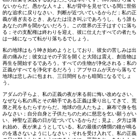
ないからだ。愚かな人々よ、私が背中を見せている間に世俗
的な追求に戻りなさい、判断が近づいているからだ；私の正
義が過ぎ去るとき、あなたは泣き叫ぶであろうし、もう誰も
あなたの声を聞かないだろう。この世界の王子はすぐに落ち
る；その支配権は終わりを迎え、彼に仕えたすべての者たち
は一緒になって転がり落ちるでしょう。
私の地球はもう呻き始めようとしており、彼女の苦しみは出
産の痛みだ；彼女はその子宮を開くと大陸は震え、創造物は
再生を開始するであろう。すべての生物が浄化される；私の
正義がすべてを浄化するだろう；アブサロムが天から落ちて
地球は悲しみに包まれ、三日間何もかも暗闇になるでしょ
う。
アダムの子らよ、私の正義の夜が来る前に悔い改めなさい、
なぜなら私の馬とその騎手である正義は乗り出してきて、荒
廃と死をもたらすからだ。地球の住人たちよ、麻布で身を包
みなさい；自分自身と子供たちのために慈悲を乞い願うがい
い、神聖な正義の日が近づいているからだ；見よ、夕方は薄
れ始め、夜が来ようとしている。私の最後の憐憫の鐘が鳴る
のを逃さないようにしなさい；それを受け入れて、私の正義