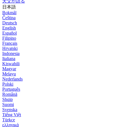
天父が語る
日本語
Bokmål
Čeština
Deutsch
English
Español
Filipino
Français
Hrvatski
Indonesia
Italiana
Kiswahili
Magyar
Melayu
Nederlands
Polski
Português
Română
Shqip
Suomi
Svenska
Tiếng Việt
Türkçe
ελληνικά