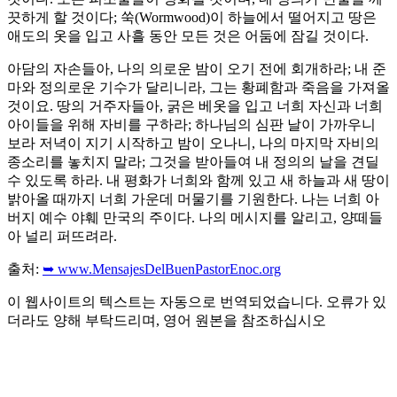
끗하게 할 것이다; 쑥(Wormwood)이 하늘에서 떨어지고 땅은
애도의 옷을 입고 사흘 동안 모든 것은 어둠에 잠길 것이다.
아담의 자손들아, 나의 의로운 밤이 오기 전에 회개하라; 내 준
마와 정의로운 기수가 달리니라, 그는 황폐함과 죽음을 가져올
것이요. 땅의 거주자들아, 굵은 베옷을 입고 너희 자신과 너희
아이들을 위해 자비를 구하라; 하나님의 심판 날이 가까우니
보라 저녁이 지기 시작하고 밤이 오나니, 나의 마지막 자비의
종소리를 놓치지 말라; 그것을 받아들여 내 정의의 날을 견딜
수 있도록 하라. 내 평화가 너희와 함께 있고 새 하늘과 새 땅이
밝아올 때까지 너희 가운데 머물기를 기원한다. 나는 너희 아
버지 예수 야훼 만국의 주이다. 나의 메시지를 알리고, 양떼들
아 널리 퍼뜨려라.
출처:
➥ www.MensajesDelBuenPastorEnoc.org
이 웹사이트의 텍스트는 자동으로 번역되었습니다. 오류가 있
더라도 양해 부탁드리며, 영어 원본을 참조하십시오