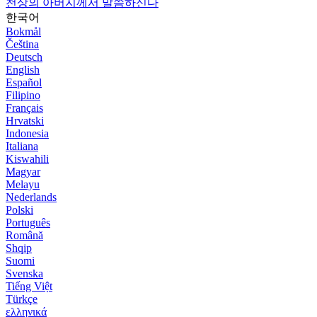
천상의 아버지께서 말씀하신다
한국어
Bokmål
Čeština
Deutsch
English
Español
Filipino
Français
Hrvatski
Indonesia
Italiana
Kiswahili
Magyar
Melayu
Nederlands
Polski
Português
Română
Shqip
Suomi
Svenska
Tiếng Việt
Türkçe
ελληνικά