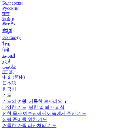
Български
Русский
বাংলা
বதமிழ்
తెలుగు
ಕನ್ನಡ
മലയാളം
ไทย
हिंदी
العربية
اردو
فارسی
עִברִית
中文 (简体)
日本語
한국어
기도
기도의 여왕: 거룩한 로사리오
🌹
다양한 기도, 봉헌 및 퇴마 의식
선한 목자 예수님께서 에녹에게 주신 기도
심령 준비를 위한 기도
거룩한 가족 피난처의 기도