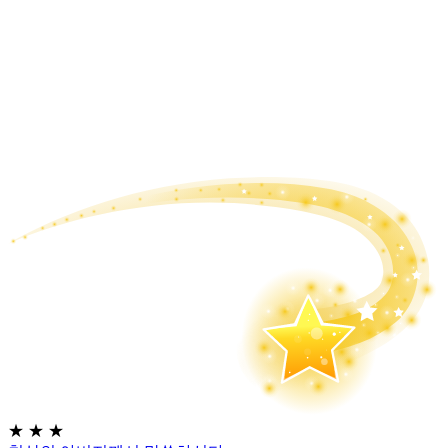
★
★
★