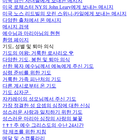
미국 갱신 자녀들에게 보내는 메시지
미국 로체스터 NY의 John Leary에게 보내는 메시지
미국 노스 리드빌의 모린 스위니-카일에게 보내는 메시지
다양한 출처에서 온 메시지
메시지 검색
예수님과 마리아님의 현현
환영 페이지
기도, 성별 및 퇴마 의식
기도의 여왕: 거룩한 로사리오
🌹
다양한 기도, 봉헌 및 퇴마 의식
선한 목자 예수님께서 에녹에게 주신 기도
심령 준비를 위한 기도
거룩한 가족 피난처의 기도
다른 계시로부터 온 기도
기도 십자군
자카레이의 성모님께서 주신 기도
가장 정결한 성 요셉의 심장에 대한 신심
성스러운 사랑과 일치하기 위한 기도
성스러운 마리아 심장의 사랑의 불꽃
†
†
†
주 예수 그리스도의 수난 24시간
약 제조를 위한 지침
메달 및 스캡룰라리