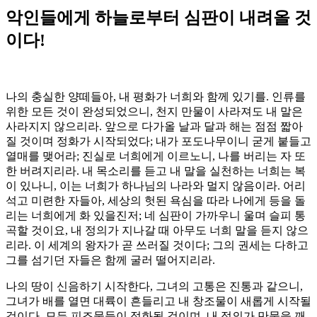
악인들에게 하늘로부터 심판이 내려올 것
이다!
나의 충실한 양떼들아, 내 평화가 너희와 함께 있기를. 인류를
위한 모든 것이 완성되었으니, 천지 만물이 사라져도 내 말은
사라지지 않으리라. 앞으로 다가올 날과 달과 해는 점점 짧아
질 것이며 정화가 시작되었다; 내가 포도나무이니 굳게 붙들고
열매를 맺어라; 진실로 너희에게 이르노니, 나를 버리는 자 또
한 버려지리라. 내 목소리를 듣고 내 말을 실천하는 너희는 복
이 있나니, 이는 너희가 하나님의 나라와 멀지 않음이라. 어리
석고 미련한 자들아, 세상의 헛된 욕심을 따라 나에게 등을 돌
리는 너희에게 화 있을진저; 네 심판이 가까우니 울며 슬피 통
곡할 것이요, 내 정의가 지나갈 때 아무도 너희 말을 듣지 않으
리라. 이 세계의 왕자가 곧 쓰러질 것이다; 그의 권세는 다하고
그를 섬기던 자들은 함께 굴러 떨어지리라.
나의 땅이 신음하기 시작한다, 그녀의 고통은 진통과 같으니,
그녀가 배를 열면 대륙이 흔들리고 내 창조물이 새롭게 시작될
것이다. 모든 피조물들이 정화될 것이며, 내 정의가 만물을 깨