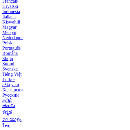
Français
Hrvatski
Indonesia
Italiana
Kiswahili
Magyar
Melayu
Nederlands
Polski
Português
Română
Shqip
Suomi
Svenska
Tiếng Việt
Türkçe
ελληνικά
Български
Русский
தமிழ்
తెలుగు
ಕನ್ನಡ
മലയാളം
ไทย