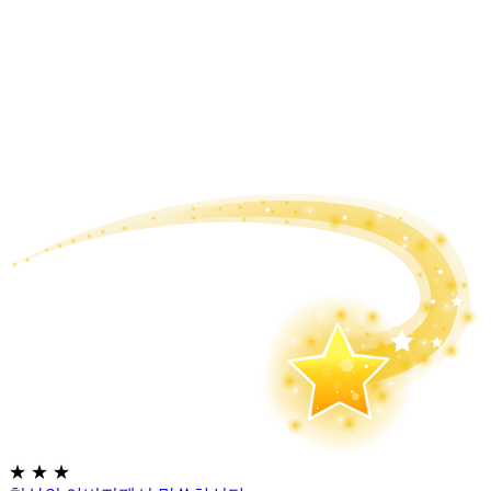
★
★
★