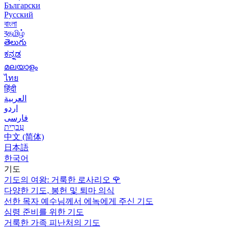
Български
Русский
বাংলা
বதமிழ்
తెలుగు
ಕನ್ನಡ
മലയാളം
ไทย
हिंदी
العربية
اردو
فارسی
עִברִית
中文 (简体)
日本語
한국어
기도
기도의 여왕: 거룩한 로사리오
🌹
다양한 기도, 봉헌 및 퇴마 의식
선한 목자 예수님께서 에녹에게 주신 기도
심령 준비를 위한 기도
거룩한 가족 피난처의 기도