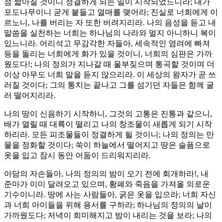
점 짧아질 것이니 정결하게 되는 일이 시작되었느니라; 내가
포도나무이니 굳게 붙들고 열매를 맺어라; 진실로 너희에게 이
르노니, 나를 버리는 자 또한 버려지리라. 나의 음성을 듣고 내
말씀을 실천하는 너희는 하나님의 나라와 멀지 아니하니 복이
있느니라. 어리석고 무감각한 자들아, 세속적인 염려에 빠져
등을 돌리는 너희에게 화가 있을 것이니, 너희의 심판은 가까
웠도다!; 나의 정의가 지나갈 때 울부짖으며 통곡할 것이며 더
이상 아무도 너희 말을 듣지 않으리라. 이 세상의 왕자가 곧 쓰
러질 것이다; 그의 통치는 끝나고 그를 섬기던 자들은 함께 굴
러 떨어지리라.
나의 땅이 신음하기 시작하니, 그것의 고통은 진통과 같으니,
배가 열릴 때 대륙이 떨리고 나의 창조물이 새롭게 되기 시작
하리라. 모든 피조물들이 정결하게 될 것이니; 나의 정의는 만
물을 정화할 것이다; 쑥이 하늘에서 떨어지고 땅은 슬픔으로
옷을 입고 잠시 동안 어둠이 드리워지리라.
아담의 자손들아, 나의 정의의 밤이 오기 전에 회개하라!, 내
준마가 이미 달려오고 있으며, 황폐와 죽음을 가져올 의로운
기수이니라. 땅에 사는 사람들아, 굵은 옷을 입으라; 너희 자신
과 너희 아이들을 위해 용서를 구하라; 하나님의 정의의 날이
가까웠도다; 저녁이 희미해지고 밤이 내리는 것을 보라; 나의