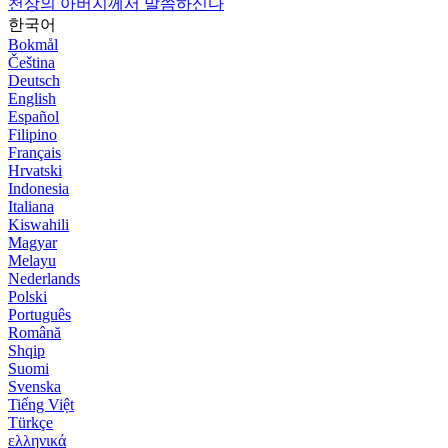
천상의 아버지께서 말씀하신다
한국어
Bokmål
Čeština
Deutsch
English
Español
Filipino
Français
Hrvatski
Indonesia
Italiana
Kiswahili
Magyar
Melayu
Nederlands
Polski
Português
Română
Shqip
Suomi
Svenska
Tiếng Việt
Türkçe
ελληνικά