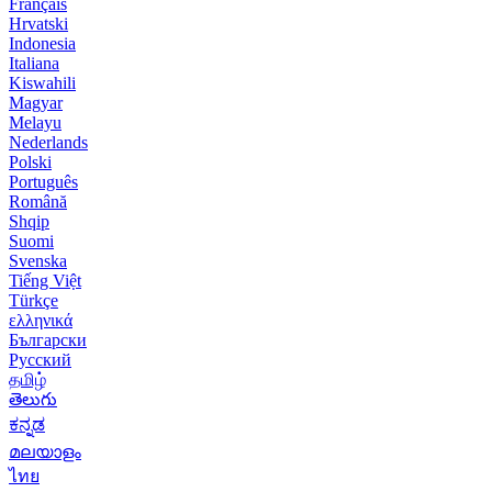
Français
Hrvatski
Indonesia
Italiana
Kiswahili
Magyar
Melayu
Nederlands
Polski
Português
Română
Shqip
Suomi
Svenska
Tiếng Việt
Türkçe
ελληνικά
Български
Русский
தமிழ்
తెలుగు
ಕನ್ನಡ
മലയാളം
ไทย