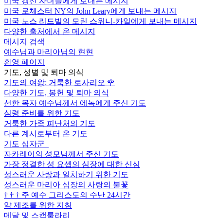
미국 갱신 자녀들에게 보내는 메시지
미국 로체스터 NY의 John Leary에게 보내는 메시지
미국 노스 리드빌의 모린 스위니-카일에게 보내는 메시지
다양한 출처에서 온 메시지
메시지 검색
예수님과 마리아님의 현현
환영 페이지
기도, 성별 및 퇴마 의식
기도의 여왕: 거룩한 로사리오
🌹
다양한 기도, 봉헌 및 퇴마 의식
선한 목자 예수님께서 에녹에게 주신 기도
심령 준비를 위한 기도
거룩한 가족 피난처의 기도
다른 계시로부터 온 기도
기도 십자군
자카레이의 성모님께서 주신 기도
가장 정결한 성 요셉의 심장에 대한 신심
성스러운 사랑과 일치하기 위한 기도
성스러운 마리아 심장의 사랑의 불꽃
†
†
†
주 예수 그리스도의 수난 24시간
약 제조를 위한 지침
메달 및 스캡룰라리