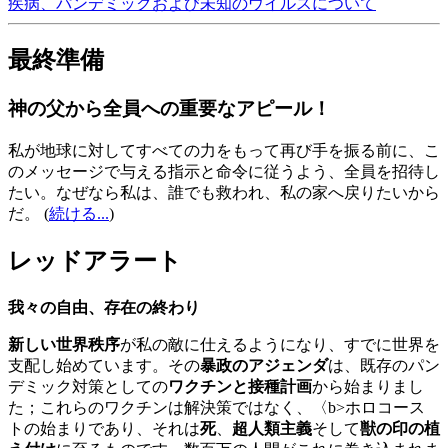
疾病、パンデミックおよび未知のウイルスについて
最終準備
神の父から全員への重要なアピール！
私が地球に対してすべての力をもって再び手を振る前に、こ
のメッセージで与える指示と命令に従うよう、全員を招待し
たい。なぜなら私は、誰でも救われ、私の家へ戻りたいから
だ。
(
続ける...
)
レッドアラート
我々の自由、存在の終わり
新しい世界秩序
が私の敵に仕えるようになり、すでに世界を
支配し始めています。その
暴政のアジェンダ
は、既存のパン
デミック対策としての
ワクチンと接種計画
から始まりまし
た；これらのワクチンは解決策ではなく、〈b>ホロコース
トの始まりであり、それは
死
、
超人類主義
そして
獣の印の植