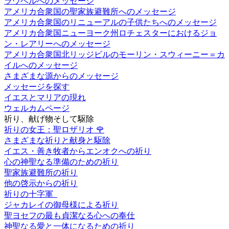
ラウベルへのメッセージ
アメリカ合衆国の聖家族避難所へのメッセージ
アメリカ合衆国のリニューアルの子供たちへのメッセージ
アメリカ合衆国ニューヨーク州ロチェスターにおけるジョ
ン・レアリーへのメッセージ
アメリカ合衆国北リッジビルのモーリン・スウィーニー＝カ
イルへのメッセージ
さまざまな源からのメッセージ
メッセージを探す
イエスとマリアの現れ
ウェルカムページ
祈り、献げ物そして駆除
祈りの女王：聖ロザリオ
🌹
さまざまな祈りと献身と駆除
イエス・善き牧者からエンオクへの祈り
心の神聖なる準備のための祈り
聖家族避難所の祈り
他の啓示からの祈り
祈りの十字軍
ジャカレイの御母様による祈り
聖ヨセフの最も貞潔なる心への奉仕
神聖なる愛と一体になるための祈り