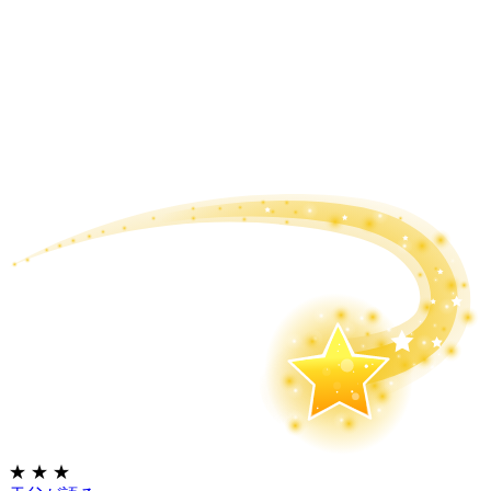
★
★
★