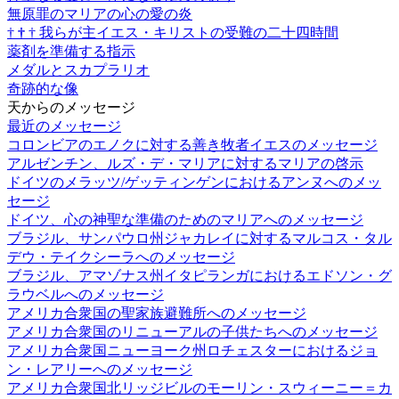
無原罪のマリアの心の愛の炎
†
†
†
我らが主イエス・キリストの受難の二十四時間
薬剤を準備する指示
メダルとスカプラリオ
奇跡的な像
天からのメッセージ
最近のメッセージ
コロンビアのエノクに対する善き牧者イエスのメッセージ
アルゼンチン、ルズ・デ・マリアに対するマリアの啓示
ドイツのメラッツ/ゲッティンゲンにおけるアンヌへのメッ
セージ
ドイツ、心の神聖な準備のためのマリアへのメッセージ
ブラジル、サンパウロ州ジャカレイに対するマルコス・タル
デウ・テイクシーラへのメッセージ
ブラジル、アマゾナス州イタピランガにおけるエドソン・グ
ラウベルへのメッセージ
アメリカ合衆国の聖家族避難所へのメッセージ
アメリカ合衆国のリニューアルの子供たちへのメッセージ
アメリカ合衆国ニューヨーク州ロチェスターにおけるジョ
ン・レアリーへのメッセージ
アメリカ合衆国北リッジビルのモーリン・スウィーニー＝カ