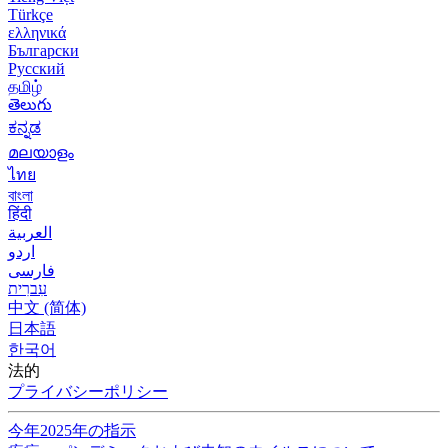
Türkçe
ελληνικά
Български
Русский
தமிழ்
తెలుగు
ಕನ್ನಡ
മലയാളം
ไทย
বাংলা
हिंदी
العربية
اردو
فارسی
עִברִית
中文 (简体)
日本語
한국어
法的
プライバシーポリシー
今年2025年の指示