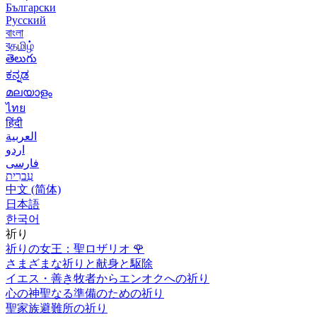
Български
Русский
বাংলা
বதமிழ்
తెలుగు
ಕನ್ನಡ
മലയാളം
ไทย
हिंदी
العربية
اردو
فارسی
עִברִית
中文 (简体)
日本語
한국어
祈り
祈りの女王：聖ロザリオ
🌹
さまざまな祈りと献身と駆除
イエス・善き牧者からエンオクへの祈り
心の神聖なる準備のための祈り
聖家族避難所の祈り