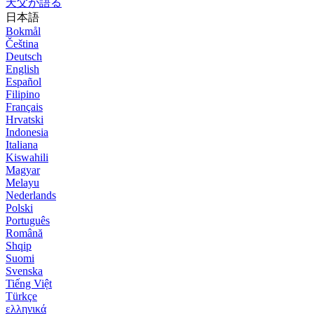
天父が語る
日本語
Bokmål
Čeština
Deutsch
English
Español
Filipino
Français
Hrvatski
Indonesia
Italiana
Kiswahili
Magyar
Melayu
Nederlands
Polski
Português
Română
Shqip
Suomi
Svenska
Tiếng Việt
Türkçe
ελληνικά