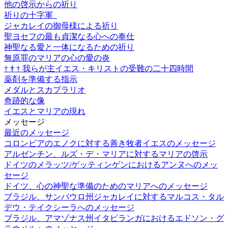
他の啓示からの祈り
祈りの十字軍
ジャカレイの御母様による祈り
聖ヨセフの最も貞潔なる心への奉仕
神聖なる愛と一体になるための祈り
無原罪のマリアの心の愛の炎
†
†
†
我らが主イエス・キリストの受難の二十四時間
薬剤を準備する指示
メダルとスカプラリオ
奇跡的な像
イエスとマリアの現れ
メッセージ
最近のメッセージ
コロンビアのエノクに対する善き牧者イエスのメッセージ
アルゼンチン、ルズ・デ・マリアに対するマリアの啓示
ドイツのメラッツ/ゲッティンゲンにおけるアンヌへのメッ
セージ
ドイツ、心の神聖な準備のためのマリアへのメッセージ
ブラジル、サンパウロ州ジャカレイに対するマルコス・タル
デウ・テイクシーラへのメッセージ
ブラジル、アマゾナス州イタピランガにおけるエドソン・グ