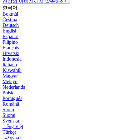
천상의 아버지께서 말씀하신다
한국어
Bokmål
Čeština
Deutsch
English
Español
Filipino
Français
Hrvatski
Indonesia
Italiana
Kiswahili
Magyar
Melayu
Nederlands
Polski
Português
Română
Shqip
Suomi
Svenska
Tiếng Việt
Türkçe
ελληνικά