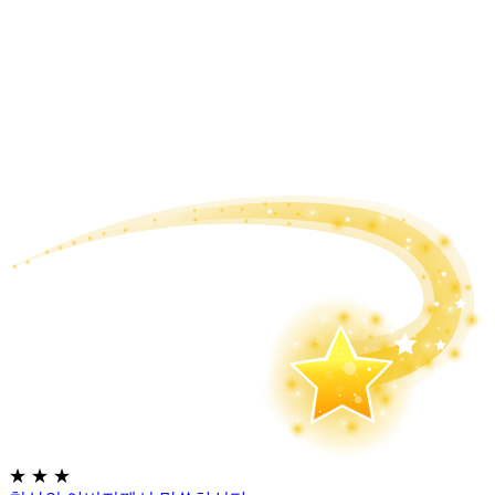
★
★
★