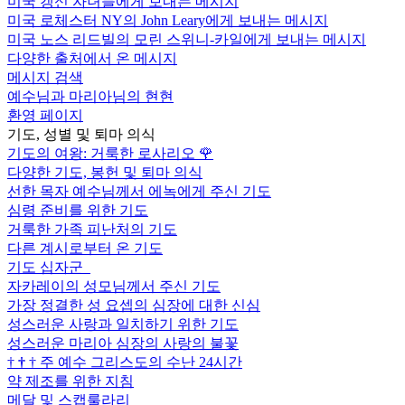
미국 갱신 자녀들에게 보내는 메시지
미국 로체스터 NY의 John Leary에게 보내는 메시지
미국 노스 리드빌의 모린 스위니-카일에게 보내는 메시지
다양한 출처에서 온 메시지
메시지 검색
예수님과 마리아님의 현현
환영 페이지
기도, 성별 및 퇴마 의식
기도의 여왕: 거룩한 로사리오
🌹
다양한 기도, 봉헌 및 퇴마 의식
선한 목자 예수님께서 에녹에게 주신 기도
심령 준비를 위한 기도
거룩한 가족 피난처의 기도
다른 계시로부터 온 기도
기도 십자군
자카레이의 성모님께서 주신 기도
가장 정결한 성 요셉의 심장에 대한 신심
성스러운 사랑과 일치하기 위한 기도
성스러운 마리아 심장의 사랑의 불꽃
†
†
†
주 예수 그리스도의 수난 24시간
약 제조를 위한 지침
메달 및 스캡룰라리