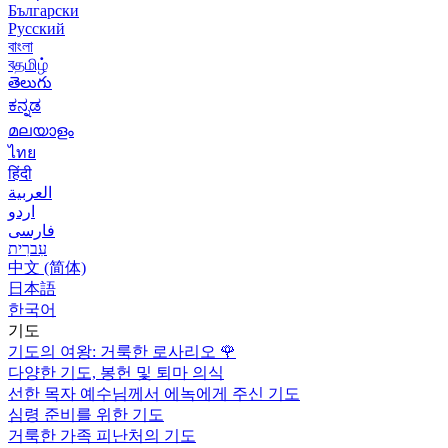
Български
Русский
বাংলা
বதமிழ்
తెలుగు
ಕನ್ನಡ
മലയാളം
ไทย
हिंदी
العربية
اردو
فارسی
עִברִית
中文 (简体)
日本語
한국어
기도
기도의 여왕: 거룩한 로사리오
🌹
다양한 기도, 봉헌 및 퇴마 의식
선한 목자 예수님께서 에녹에게 주신 기도
심령 준비를 위한 기도
거룩한 가족 피난처의 기도