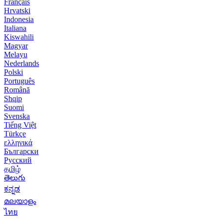
Français
Hrvatski
Indonesia
Italiana
Kiswahili
Magyar
Melayu
Nederlands
Polski
Português
Română
Shqip
Suomi
Svenska
Tiếng Việt
Türkçe
ελληνικά
Български
Русский
தமிழ்
తెలుగు
ಕನ್ನಡ
മലയാളം
ไทย