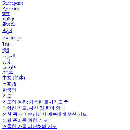
Български
Русский
বাংলা
বதமிழ்
తెలుగు
ಕನ್ನಡ
മലയാളം
ไทย
हिंदी
العربية
اردو
فارسی
עִברִית
中文 (简体)
日本語
한국어
기도
기도의 여왕: 거룩한 로사리오
🌹
다양한 기도, 봉헌 및 퇴마 의식
선한 목자 예수님께서 에녹에게 주신 기도
심령 준비를 위한 기도
거룩한 가족 피난처의 기도