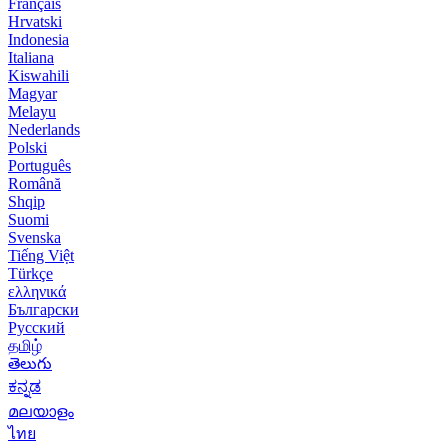
Français
Hrvatski
Indonesia
Italiana
Kiswahili
Magyar
Melayu
Nederlands
Polski
Português
Română
Shqip
Suomi
Svenska
Tiếng Việt
Türkçe
ελληνικά
Български
Русский
தமிழ்
తెలుగు
ಕನ್ನಡ
മലയാളം
ไทย