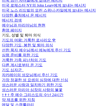
미국 갱신 자녀들에게 보내는 메시지
미국 로체스터 NY의 John Leary에게 보내는 메시지
미국 노스 리드빌의 모린 스위니-카일에게 보내는 메시지
다양한 출처에서 온 메시지
메시지 검색
예수님과 마리아님의 현현
환영 페이지
기도, 성별 및 퇴마 의식
기도의 여왕: 거룩한 로사리오
🌹
다양한 기도, 봉헌 및 퇴마 의식
선한 목자 예수님께서 에녹에게 주신 기도
심령 준비를 위한 기도
거룩한 가족 피난처의 기도
다른 계시로부터 온 기도
기도 십자군
자카레이의 성모님께서 주신 기도
가장 정결한 성 요셉의 심장에 대한 신심
성스러운 사랑과 일치하기 위한 기도
성스러운 마리아 심장의 사랑의 불꽃
†
†
†
주 예수 그리스도의 수난 24시간
약 제조를 위한 지침
메달 및 스캡룰라리