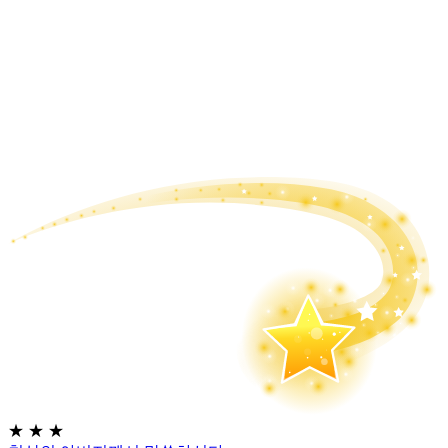
★
★
★