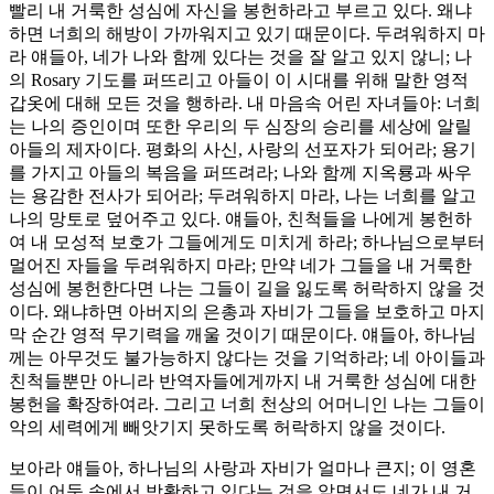
빨리 내 거룩한 성심에 자신을 봉헌하라고 부르고 있다. 왜냐
하면 너희의 해방이 가까워지고 있기 때문이다. 두려워하지 마
라 얘들아, 네가 나와 함께 있다는 것을 잘 알고 있지 않니; 나
의 Rosary 기도를 퍼뜨리고 아들이 이 시대를 위해 말한 영적
갑옷에 대해 모든 것을 행하라. 내 마음속 어린 자녀들아: 너희
는 나의 증인이며 또한 우리의 두 심장의 승리를 세상에 알릴
아들의 제자이다. 평화의 사신, 사랑의 선포자가 되어라; 용기
를 가지고 아들의 복음을 퍼뜨려라; 나와 함께 지옥룡과 싸우
는 용감한 전사가 되어라; 두려워하지 마라, 나는 너희를 알고
나의 망토로 덮어주고 있다. 얘들아, 친척들을 나에게 봉헌하
여 내 모성적 보호가 그들에게도 미치게 하라; 하나님으로부터
멀어진 자들을 두려워하지 마라; 만약 네가 그들을 내 거룩한
성심에 봉헌한다면 나는 그들이 길을 잃도록 허락하지 않을 것
이다. 왜냐하면 아버지의 은총과 자비가 그들을 보호하고 마지
막 순간 영적 무기력을 깨울 것이기 때문이다. 얘들아, 하나님
께는 아무것도 불가능하지 않다는 것을 기억하라; 네 아이들과
친척들뿐만 아니라 반역자들에게까지 내 거룩한 성심에 대한
봉헌을 확장하여라. 그리고 너희 천상의 어머니인 나는 그들이
악의 세력에게 빼앗기지 못하도록 허락하지 않을 것이다.
보아라 얘들아, 하나님의 사랑과 자비가 얼마나 큰지; 이 영혼
들이 어둠 속에서 방황하고 있다는 것을 알면서도 네가 내 거