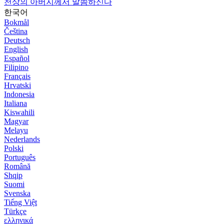
천상의 아버지께서 말씀하신다
한국어
Bokmål
Čeština
Deutsch
English
Español
Filipino
Français
Hrvatski
Indonesia
Italiana
Kiswahili
Magyar
Melayu
Nederlands
Polski
Português
Română
Shqip
Suomi
Svenska
Tiếng Việt
Türkçe
ελληνικά