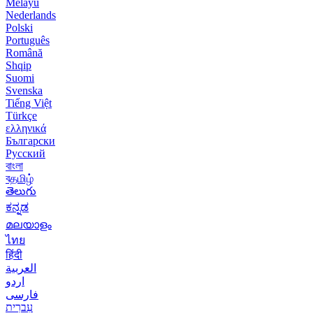
Melayu
Nederlands
Polski
Português
Română
Shqip
Suomi
Svenska
Tiếng Việt
Türkçe
ελληνικά
Български
Русский
বাংলা
বதமிழ்
తెలుగు
ಕನ್ನಡ
മലയാളം
ไทย
हिंदी
العربية
اردو
فارسی
עִברִית