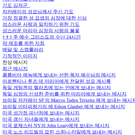
기도 십자군
자카레이의 성모님께서 주신 기도
가장 정결한 성 요셉의 심장에 대한 신심
성스러운 사랑과 일치하기 위한 기도
성스러운 마리아 심장의 사랑의 불꽃
†
†
†
주 예수 그리스도의 수난 24시간
약 제조를 위한 지침
메달 및 스캡룰라리
기적적인 이미지
천상 메시지
최근 메시지
콜롬비아 에녹에게 보내는 선한 목자 예수님의 메시지
아르헨티나 루즈 데 마리아에게 전달된 성모 계시록
독일 게팅겐의 멜라츠에 있는 안에게 보내는 메시지
독일 심장의 신성한 준비를 위한 마리아에게 보내는 메시지
브라질 자카레이 SP 의 Marcos Tadeu Teixeira 에게 보내는 메시
브라질 이타피랑가의 에 Edson Glauber 에게 보내는 메시지
미국 성가정 피난처에 보내는 메시지
미국 갱신 자녀들에게 보내는 메시지
미국 로체스터 NY의 John Leary에게 보내는 메시지
미국 노스 리드빌의 모린 스위니-카일에게 보내는 메시지