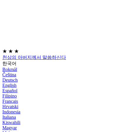
★
★
★
천상의 아버지께서 말씀하신다
한국어
Bokmål
Čeština
Deutsch
English
Español
Filipino
Français
Hrvatski
Indonesia
Italiana
Kiswahili
Magyar