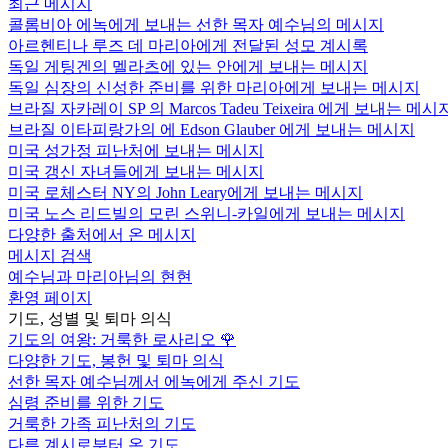
최근 메시지
콜롬비아 에녹에게 보내는 선한 목자 예수님의 메시지
아르헨티나 루즈 데 마리아에게 전달된 성모 계시록
독일 게팅겐의 멜라츠에 있는 안에게 보내는 메시지
독일 심장의 신성한 준비를 위한 마리아에게 보내는 메시지
브라질 자카레이 SP 의 Marcos Tadeu Teixeira 에게 보내는 메시
브라질 이타피랑가의 에 Edson Glauber 에게 보내는 메시지
미국 성가정 피난처에 보내는 메시지
미국 갱신 자녀들에게 보내는 메시지
미국 로체스터 NY의 John Leary에게 보내는 메시지
미국 노스 리드빌의 모린 스위니-카일에게 보내는 메시지
다양한 출처에서 온 메시지
메시지 검색
예수님과 마리아님의 현현
환영 페이지
기도, 성별 및 퇴마 의식
기도의 여왕: 거룩한 로사리오
🌹
다양한 기도, 봉헌 및 퇴마 의식
선한 목자 예수님께서 에녹에게 주신 기도
심령 준비를 위한 기도
거룩한 가족 피난처의 기도
다른 계시로부터 온 기도