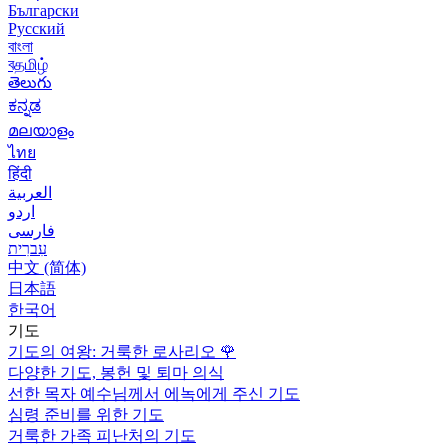
Български
Русский
বাংলা
বதமிழ்
తెలుగు
ಕನ್ನಡ
മലയാളം
ไทย
हिंदी
العربية
اردو
فارسی
עִברִית
中文 (简体)
日本語
한국어
기도
기도의 여왕: 거룩한 로사리오
🌹
다양한 기도, 봉헌 및 퇴마 의식
선한 목자 예수님께서 에녹에게 주신 기도
심령 준비를 위한 기도
거룩한 가족 피난처의 기도