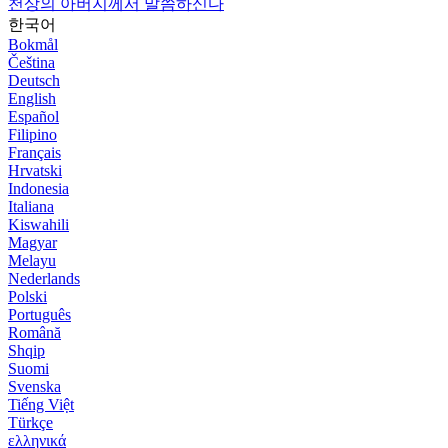
천상의 아버지께서 말씀하신다
한국어
Bokmål
Čeština
Deutsch
English
Español
Filipino
Français
Hrvatski
Indonesia
Italiana
Kiswahili
Magyar
Melayu
Nederlands
Polski
Português
Română
Shqip
Suomi
Svenska
Tiếng Việt
Türkçe
ελληνικά