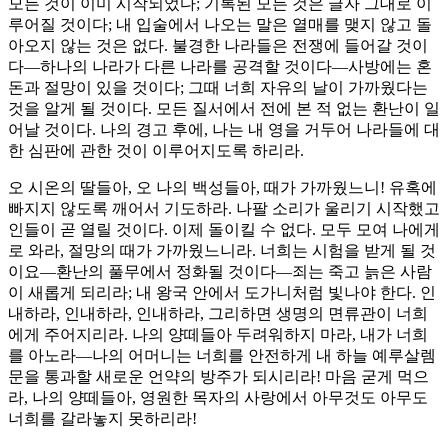
모든 것이 이미 시작되었다; 기록된 모든 것은 글자 그대로 이
루어질 것이다; 내 입술에서 나오는 말은 열매를 맺지 않고 돌
아오지 않는 것은 없다. 불경한 나라들은 전쟁에 들어갈 것이
다—하나의 나라가 다른 나라를 공격할 것이다—사방에는 혼
돈과 절망이 있을 것이다; 그때 너희 자유의 날이 가까웠다는
것을 알게 될 것이다. 모든 질서에서 전에 본 적 없는 환난이 일
어날 것이다. 나의 경고 후에, 나는 내 영을 거두어 나라들에 대
한 심판에 관한 것이 이루어지도록 하리라.
오 시온의 딸들아, 오 나의 백성들아, 때가 가까웠느니! 유혹에
빠지지 않도록 깨어서 기도하라. 나팔 소리가 울리기 시작했고
인들이 곧 열릴 것이다. 이제 돌이킬 수 없다. 모두 모여 나에게
로 와라, 절망의 때가 가까웠느니라. 너희는 시험을 받게 될 것
이요—환난의 풀무에서 정화될 것이다—죄는 죽고 늙은 사람
이 새롭게 되리라; 내 왕국 안에서 도가니처럼 빛나야 한다. 인
내하라, 인내하라, 인내하라, 그리하면 생명의 면류관이 너희
에게 주어지리라. 나의 양떼들아 두려워하지 마라, 내가 너희
를 아노라—나의 어머니는 너희를 안전하게 내 하늘 예루살렘
문을 통과할 새로운 언약의 방주가 되시리라! 마음 굳게 먹으
라, 나의 양떼들아, 영원한 목자의 사랑에서 아무것도 아무도
너희를 갈라놓지 못하리라!