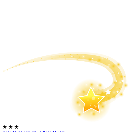
★
★
★