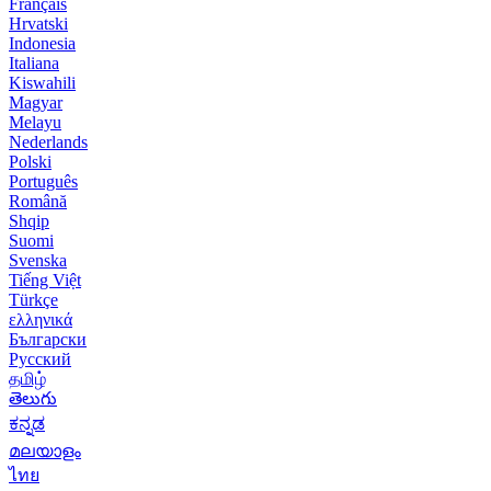
Français
Hrvatski
Indonesia
Italiana
Kiswahili
Magyar
Melayu
Nederlands
Polski
Português
Română
Shqip
Suomi
Svenska
Tiếng Việt
Türkçe
ελληνικά
Български
Русский
தமிழ்
తెలుగు
ಕನ್ನಡ
മലയാളം
ไทย