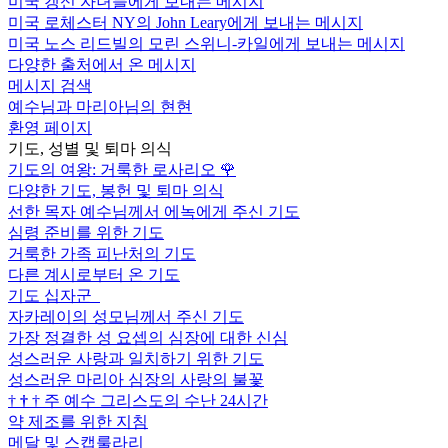
미국 갱신 자녀들에게 보내는 메시지
미국 로체스터 NY의 John Leary에게 보내는 메시지
미국 노스 리드빌의 모린 스위니-카일에게 보내는 메시지
다양한 출처에서 온 메시지
메시지 검색
예수님과 마리아님의 현현
환영 페이지
기도, 성별 및 퇴마 의식
기도의 여왕: 거룩한 로사리오
🌹
다양한 기도, 봉헌 및 퇴마 의식
선한 목자 예수님께서 에녹에게 주신 기도
심령 준비를 위한 기도
거룩한 가족 피난처의 기도
다른 계시로부터 온 기도
기도 십자군
자카레이의 성모님께서 주신 기도
가장 정결한 성 요셉의 심장에 대한 신심
성스러운 사랑과 일치하기 위한 기도
성스러운 마리아 심장의 사랑의 불꽃
†
†
†
주 예수 그리스도의 수난 24시간
약 제조를 위한 지침
메달 및 스캡룰라리