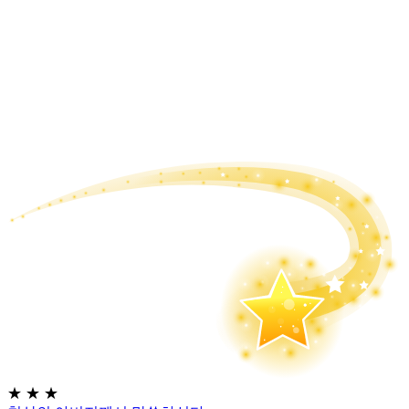
★
★
★