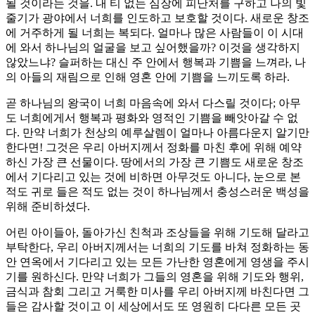
될 것이라는 것을. 내 티 없는 심장에 피난처를 구하고 나의 빛
줄기가 광야에서 너희를 인도하고 보호할 것이다. 새로운 창조
에 거주하게 될 너희는 복되다. 얼마나 많은 사람들이 이 시대
에 와서 하나님의 얼굴을 보고 싶어했을까? 이것을 생각하지
않았느냐? 슬퍼하는 대신 주 안에서 행복과 기쁨을 느껴라, 나
의 아들의 재림으로 인해 영혼 안에 기쁨을 느끼도록 하라.
곧 하나님의 왕국이 너희 마음속에 와서 다스릴 것이다; 아무
도 너희에게서 행복과 평화와 영적인 기쁨을 빼앗아갈 수 없
다. 만약 너희가 천상의 예루살렘이 얼마나 아름다운지 알기만
한다면! 그것은 우리 아버지께서 정화를 마친 후에 위해 예약
하신 가장 큰 선물이다. 땅에서의 가장 큰 기쁨도 새로운 창조
에서 기다리고 있는 것에 비하면 아무것도 아니다, 눈으로 본
적도 귀로 들은 적도 없는 것이 하나님께서 충성스러운 백성을
위해 준비하셨다.
어린 아이들아, 돌아가신 친척과 조상들을 위해 기도해 달라고
부탁한다, 우리 아버지께서는 너희의 기도를 바쳐 정화하는 동
안 연옥에서 기다리고 있는 모든 가난한 영혼에게 영생을 주시
기를 원하신다. 만약 너희가 그들의 영혼을 위해 기도와 행위,
금식과 참회 그리고 거룩한 미사를 우리 아버지께 바친다면 그
들은 감사할 것이고 이 세상에서도 또 영원히 다다른 모든 곳