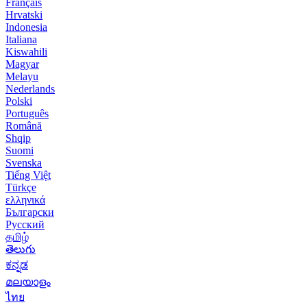
Français
Hrvatski
Indonesia
Italiana
Kiswahili
Magyar
Melayu
Nederlands
Polski
Português
Română
Shqip
Suomi
Svenska
Tiếng Việt
Türkçe
ελληνικά
Български
Русский
தமிழ்
తెలుగు
ಕನ್ನಡ
മലയാളം
ไทย