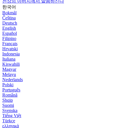
천상의 아버지께서 말씀하신다
한국어
Bokmål
Čeština
Deutsch
English
Español
Filipino
Français
Hrvatski
Indonesia
Italiana
Kiswahili
Magyar
Melayu
Nederlands
Polski
Português
Română
Shqip
Suomi
Svenska
Tiếng Việt
Türkçe
ελληνικά