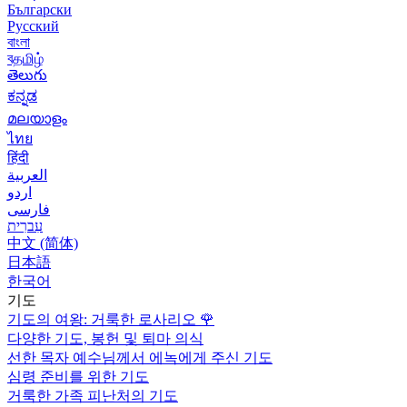
Български
Русский
বাংলা
বதமிழ்
తెలుగు
ಕನ್ನಡ
മലയാളം
ไทย
हिंदी
العربية
اردو
فارسی
עִברִית
中文 (简体)
日本語
한국어
기도
기도의 여왕: 거룩한 로사리오
🌹
다양한 기도, 봉헌 및 퇴마 의식
선한 목자 예수님께서 에녹에게 주신 기도
심령 준비를 위한 기도
거룩한 가족 피난처의 기도