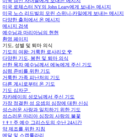
미국 갱신 자녀들에게 보내는 메시지
미국 로체스터 NY의 John Leary에게 보내는 메시지
미국 노스 리드빌의 모린 스위니-카일에게 보내는 메시지
다양한 출처에서 온 메시지
메시지 검색
예수님과 마리아님의 현현
환영 페이지
기도, 성별 및 퇴마 의식
기도의 여왕: 거룩한 로사리오
🌹
다양한 기도, 봉헌 및 퇴마 의식
선한 목자 예수님께서 에녹에게 주신 기도
심령 준비를 위한 기도
거룩한 가족 피난처의 기도
다른 계시로부터 온 기도
기도 십자군
자카레이의 성모님께서 주신 기도
가장 정결한 성 요셉의 심장에 대한 신심
성스러운 사랑과 일치하기 위한 기도
성스러운 마리아 심장의 사랑의 불꽃
†
†
†
주 예수 그리스도의 수난 24시간
약 제조를 위한 지침
메달 및 스캡룰라리