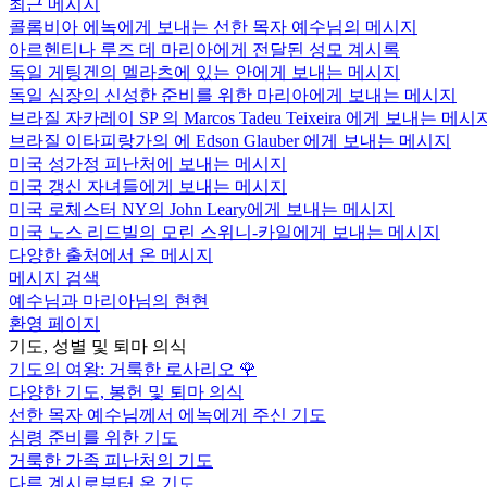
최근 메시지
콜롬비아 에녹에게 보내는 선한 목자 예수님의 메시지
아르헨티나 루즈 데 마리아에게 전달된 성모 계시록
독일 게팅겐의 멜라츠에 있는 안에게 보내는 메시지
독일 심장의 신성한 준비를 위한 마리아에게 보내는 메시지
브라질 자카레이 SP 의 Marcos Tadeu Teixeira 에게 보내는 메시
브라질 이타피랑가의 에 Edson Glauber 에게 보내는 메시지
미국 성가정 피난처에 보내는 메시지
미국 갱신 자녀들에게 보내는 메시지
미국 로체스터 NY의 John Leary에게 보내는 메시지
미국 노스 리드빌의 모린 스위니-카일에게 보내는 메시지
다양한 출처에서 온 메시지
메시지 검색
예수님과 마리아님의 현현
환영 페이지
기도, 성별 및 퇴마 의식
기도의 여왕: 거룩한 로사리오
🌹
다양한 기도, 봉헌 및 퇴마 의식
선한 목자 예수님께서 에녹에게 주신 기도
심령 준비를 위한 기도
거룩한 가족 피난처의 기도
다른 계시로부터 온 기도