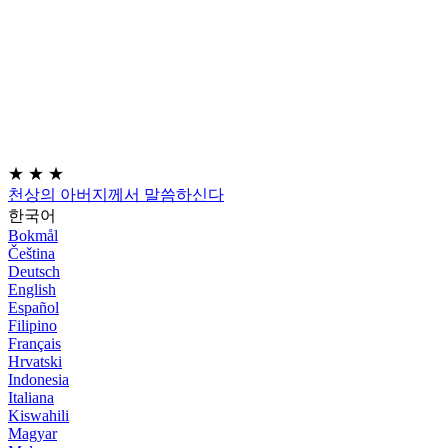
★
★
★
천상의 아버지께서 말씀하신다
한국어
Bokmål
Čeština
Deutsch
English
Español
Filipino
Français
Hrvatski
Indonesia
Italiana
Kiswahili
Magyar