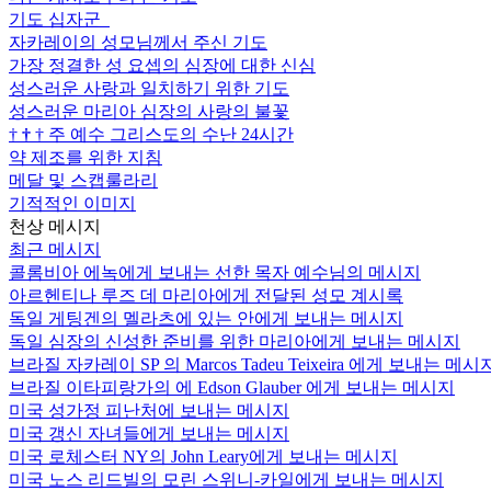
기도 십자군
자카레이의 성모님께서 주신 기도
가장 정결한 성 요셉의 심장에 대한 신심
성스러운 사랑과 일치하기 위한 기도
성스러운 마리아 심장의 사랑의 불꽃
†
†
†
주 예수 그리스도의 수난 24시간
약 제조를 위한 지침
메달 및 스캡룰라리
기적적인 이미지
천상 메시지
최근 메시지
콜롬비아 에녹에게 보내는 선한 목자 예수님의 메시지
아르헨티나 루즈 데 마리아에게 전달된 성모 계시록
독일 게팅겐의 멜라츠에 있는 안에게 보내는 메시지
독일 심장의 신성한 준비를 위한 마리아에게 보내는 메시지
브라질 자카레이 SP 의 Marcos Tadeu Teixeira 에게 보내는 메시
브라질 이타피랑가의 에 Edson Glauber 에게 보내는 메시지
미국 성가정 피난처에 보내는 메시지
미국 갱신 자녀들에게 보내는 메시지
미국 로체스터 NY의 John Leary에게 보내는 메시지
미국 노스 리드빌의 모린 스위니-카일에게 보내는 메시지