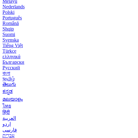
Melayu
Nederlands
Polski
Português
Română
Shqip
Suomi
Svenska
Tiếng Việt
Türkçe
ελληνικά
Български
Русский
বাংলা
বதமிழ்
తెలుగు
ಕನ್ನಡ
മലയാളം
ไทย
हिंदी
العربية
اردو
فارسی
עִברִית