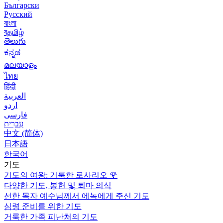
Български
Русский
বাংলা
বதமிழ்
తెలుగు
ಕನ್ನಡ
മലയാളം
ไทย
हिंदी
العربية
اردو
فارسی
עִברִית
中文 (简体)
日本語
한국어
기도
기도의 여왕: 거룩한 로사리오
🌹
다양한 기도, 봉헌 및 퇴마 의식
선한 목자 예수님께서 에녹에게 주신 기도
심령 준비를 위한 기도
거룩한 가족 피난처의 기도