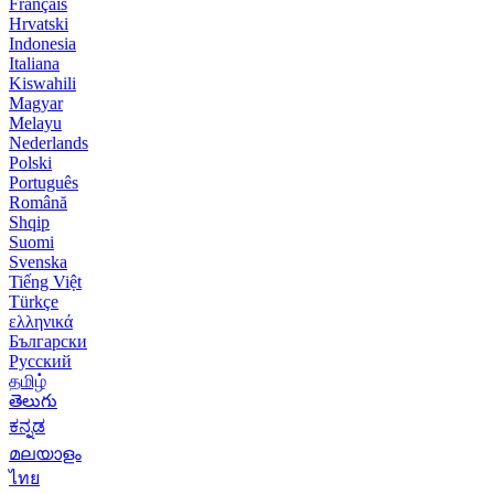
Français
Hrvatski
Indonesia
Italiana
Kiswahili
Magyar
Melayu
Nederlands
Polski
Português
Română
Shqip
Suomi
Svenska
Tiếng Việt
Türkçe
ελληνικά
Български
Русский
தமிழ்
తెలుగు
ಕನ್ನಡ
മലയാളം
ไทย