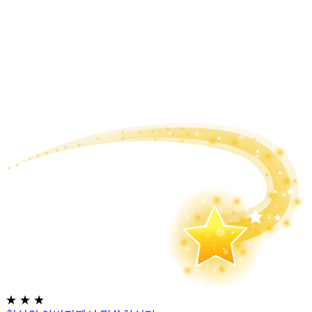
★
★
★