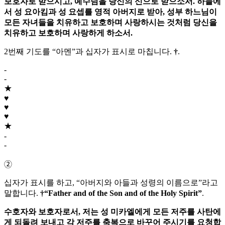
보호자로 받으시고,
예수님
을 당신의
신
으로 받으소서. 하늘에
서
성 요아킴
과
성 요셉
를 영적 아버지로 받아, 성부 하느님이
모든 자녀들을 치유하고 보호하며 사랑하시는 것처럼 당신을
치유하고 보호하며 사랑하게 하소서.
2번째 기도를 “아멘”과 십자가 표시로 마칩니다.
†
.
-
-
★
♥
♥
♥
★
-
-
➁
십자가 표시를 하고, “아버지와 아들과 성령의 이름으로”라고
말합니다.
†
“Father and of the Son and of the Holy Spirit”
.
수호자와 보호자로서, 저는
성 미카엘
에게 모든 저주를 사탄에
게 되돌려 보내고 각 저주를 축복으로 바꾸어 주시기를 요청합