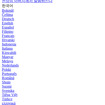
천상의 아버지께서 말씀하신다
한국어
Bokmål
Čeština
Deutsch
English
Español
Filipino
Français
Hrvatski
Indonesia
Italiana
Kiswahili
Magyar
Melayu
Nederlands
Polski
Português
Română
Shqip
Suomi
Svenska
Tiếng Việt
Türkçe
ελληνικά