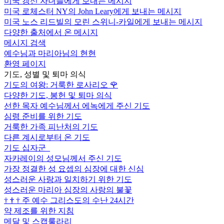
미국 갱신 자녀들에게 보내는 메시지
미국 로체스터 NY의 John Leary에게 보내는 메시지
미국 노스 리드빌의 모린 스위니-카일에게 보내는 메시지
다양한 출처에서 온 메시지
메시지 검색
예수님과 마리아님의 현현
환영 페이지
기도, 성별 및 퇴마 의식
기도의 여왕: 거룩한 로사리오
🌹
다양한 기도, 봉헌 및 퇴마 의식
선한 목자 예수님께서 에녹에게 주신 기도
심령 준비를 위한 기도
거룩한 가족 피난처의 기도
다른 계시로부터 온 기도
기도 십자군
자카레이의 성모님께서 주신 기도
가장 정결한 성 요셉의 심장에 대한 신심
성스러운 사랑과 일치하기 위한 기도
성스러운 마리아 심장의 사랑의 불꽃
†
†
†
주 예수 그리스도의 수난 24시간
약 제조를 위한 지침
메달 및 스캡룰라리