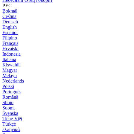
Небесный Отец говорит
РУС
Bokmål
Čeština
Deutsch
English
Español
Filipino
Français
Hrvatski
Indonesia
Italiana
Kiswahili
Magyar
Melayu
Nederlands
Polski
Português
Română
Shqip
Suomi
Svenska
Tiếng Việt
Türkçe
ελληνικά