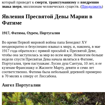
который приведет к
смерти
,
трансгуманизму
и
внедрению
знака зверя
, миллионам человеческих существ. (
Продолжить
)
Явления Пресвятой Девы Марии в
Фатиме
1917, Фатима, Оурем, Португалия
Во время Первой мировой войны папа Бенедикт XV
неоднократно и безуспешно взывал к миру, и, наконец, в мае
1917 года обратился с прямой просьбой к Пресвятой Деве,
чтобы она заступилась за мир во всем мире. Немногим больше
недели спустя Пресвятая Дева начала являться в Фатиме,
Португалия, трем пастушкам: Лусии душ Сантуш, 10 лет, и ее
кузенам Франсишку и Жасинте Марту, девяти и семи лет
соответственно. Фатима была небольшой деревней примерно
в 70 милях к северу от Лиссабона.
Ангел Португалии