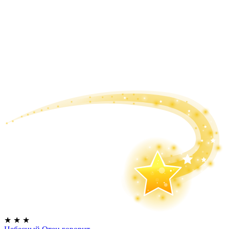
★
★
★