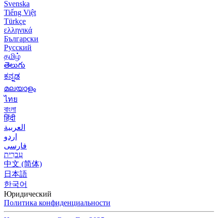
Svenska
Tiếng Việt
Türkçe
ελληνικά
Български
Русский
தமிழ்
తెలుగు
ಕನ್ನಡ
മലയാളം
ไทย
বাংলা
हिंदी
العربية
اردو
فارسی
עִברִית
中文 (简体)
日本語
한국어
Юридический
Политика конфиденциальности