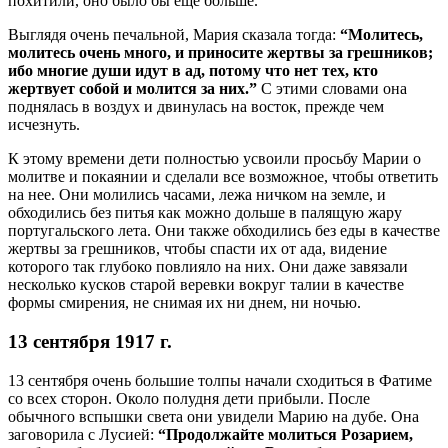
похитили, оно было бы еще больше.
Выглядя очень печальной, Мария сказала тогда:
“Молитесь,
молитесь очень много, и приносите жертвы за грешников;
ибо многие души идут в ад, потому что нет тех, кто
жертвует собой и молится за них.”
С этими словами она
поднялась в воздух и двинулась на восток, прежде чем
исчезнуть.
К этому времени дети полностью усвоили просьбу Марии о
молитве и покаянии и сделали все возможное, чтобы ответить
на нее. Они молились часами, лежа ничком на земле, и
обходились без питья как можно дольше в палящую жару
португальского лета. Они также обходились без еды в качестве
жертвы за грешников, чтобы спасти их от ада, видение
которого так глубоко повлияло на них. Они даже завязали
несколько кусков старой веревки вокруг талии в качестве
формы смирения, не снимая их ни днем, ни ночью.
13 сентября 1917 г.
13 сентября очень большие толпы начали сходиться в Фатиме
со всех сторон. Около полудня дети прибыли. После
обычного вспышки света они увидели Марию на дубе. Она
заговорила с Лусией:
“Продолжайте молиться Розарием,