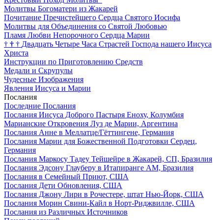
Молитвы Богоматери из Жакарей
Почитание Пречистейшего Сердца Святого Иосифа
Молитвы для Объединения со Святой Любовью
Пламя Любви Непорочного Сердца Марии
†
†
†
Двадцать Четыре Часа Страстей Господа нашего Иисуса
Христа
Инструкции по Приготовлению Средств
Медали и Скрупулы
Чудесные Изображения
Явления Иисуса и Марии
Послания
Последние Послания
Послания Иисуса Доброго Пастыря Еноху, Колумбия
Марианские Откровения Луз де Марии, Аргентина
Послания Анне в Меллатце/Гёттингене, Германия
Послания Марии для Божественной Подготовки Сердец,
Германия
Послания Маркосу Тадеу Тейшейре в Жакарей, СП, Бразилия
Послания Эдсону Глауберу в Итапиранге AM, Бразилия
Послания в Семейный Приют, США
Послания Дети Обновления, США
Послания Джону Лири в Рочестере, штат Нью-Йорк, США
Послания Морин Свини-Кайл в Норт-Риджвилле, США
Послания из Различных Источников