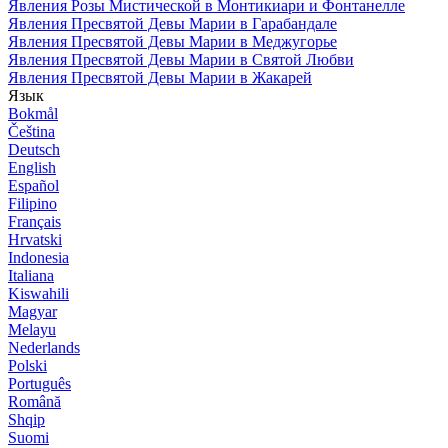
Явления Розы Мистической в Монтикиари и Фонтанелле
Явления Пресвятой Девы Марии в Гарабандале
Явления Пресвятой Девы Марии в Меджугорье
Явления Пресвятой Девы Марии в Святой Любви
Явления Пресвятой Девы Марии в Жакарей
Язык
Bokmål
Čeština
Deutsch
English
Español
Filipino
Français
Hrvatski
Indonesia
Italiana
Kiswahili
Magyar
Melayu
Nederlands
Polski
Português
Română
Shqip
Suomi