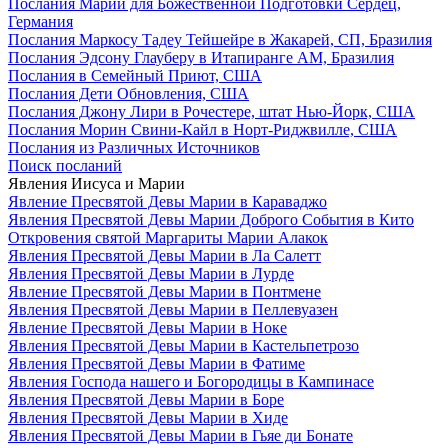
Послания Марии для Божественной Подготовки Сердец,
Германия
Послания Маркосу Тадеу Тейшейре в Жакарей, СП, Бразилия
Послания Эдсону Глауберу в Итапиранге AM, Бразилия
Послания в Семейный Приют, США
Послания Дети Обновления, США
Послания Джону Лири в Рочестере, штат Нью-Йорк, США
Послания Морин Свини-Кайл в Норт-Риджвилле, США
Послания из Различных Источников
Поиск посланий
Явления Иисуса и Марии
Явление Пресвятой Девы Марии в Караваджо
Явления Пресвятой Девы Марии Доброго События в Кито
Откровения святой Маргариты Марии Алакок
Явления Пресвятой Девы Марии в Ла Салетт
Явления Пресвятой Девы Марии в Лурде
Явление Пресвятой Девы Марии в Понтмене
Явления Пресвятой Девы Марии в Пеллевуазен
Явление Пресвятой Девы Марии в Ноке
Явления Пресвятой Девы Марии в Кастельпетрозо
Явления Пресвятой Девы Марии в Фатиме
Явления Господа нашего и Богородицы в Кампинасе
Явления Пресвятой Девы Марии в Боре
Явления Пресвятой Девы Марии в Хиде
Явления Пресвятой Девы Марии в Гьяе ди Бонате