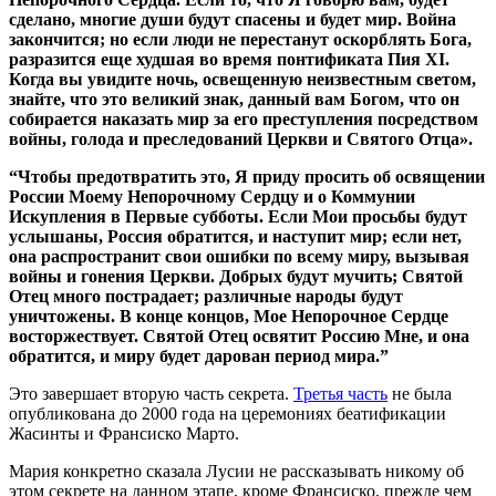
сделано, многие души будут спасены и будет мир. Война
закончится; но если люди не перестанут оскорблять Бога,
разразится еще худшая во время понтификата Пия XI.
Когда вы увидите ночь, освещенную неизвестным светом,
знайте, что это великий знак, данный вам Богом, что он
собирается наказать мир за его преступления посредством
войны, голода и преследований Церкви и Святого Отца».
“Чтобы предотвратить это, Я приду просить об освящении
России Моему Непорочному Сердцу и о Коммунии
Искупления в Первые субботы. Если Мои просьбы будут
услышаны, Россия обратится, и наступит мир; если нет,
она распространит свои ошибки по всему миру, вызывая
войны и гонения Церкви. Добрых будут мучить; Святой
Отец много пострадает; различные народы будут
уничтожены. В конце концов, Мое Непорочное Сердце
восторжествует. Святой Отец освятит Россию Мне, и она
обратится, и миру будет дарован период мира.”
Это завершает вторую часть секрета.
Третья часть
не была
опубликована до 2000 года на церемониях беатификации
Жасинты и Франсиско Марто.
Мария конкретно сказала Лусии не рассказывать никому об
этом секрете на данном этапе, кроме Франсиско, прежде чем