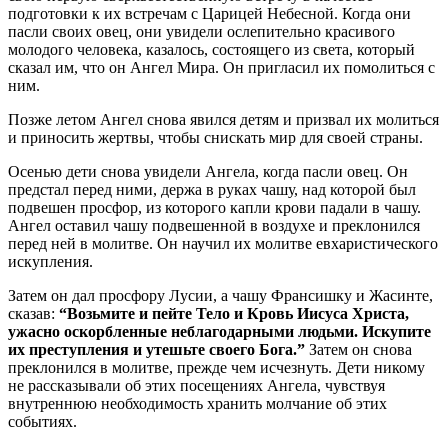
подготовки к их встречам с Царицей Небесной. Когда они
пасли своих овец, они увидели ослепительно красивого
молодого человека, казалось, состоящего из света, который
сказал им, что он Ангел Мира. Он пригласил их помолиться с
ним.
Позже летом Ангел снова явился детям и призвал их молиться
и приносить жертвы, чтобы снискать мир для своей страны.
Осенью дети снова увидели Ангела, когда пасли овец. Он
предстал перед ними, держа в руках чашу, над которой был
подвешен просфор, из которого капли крови падали в чашу.
Ангел оставил чашу подвешенной в воздухе и преклонился
перед ней в молитве. Он научил их молитве евхаристического
искупления.
Затем он дал просфору Лусии, а чашу Франсишку и Жасинте,
сказав:
“Возьмите и пейте Тело и Кровь Иисуса Христа,
ужасно оскорбленные неблагодарными людьми. Искупите
их преступления и утешьте своего Бога.”
Затем он снова
преклонился в молитве, прежде чем исчезнуть. Дети никому
не рассказывали об этих посещениях Ангела, чувствуя
внутреннюю необходимость хранить молчание об этих
событиях.