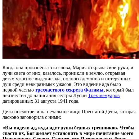
Когда она произнесла эти слова, Мария открыла свои руки, и
лучи света от них, казалось, проникли в землю, открывая
детям ужасное видение ада, полного демонов и потерянных
душ среди невыразимых ужасов. Это видение ада было
первой частью
трехчастного секрета Фатимы
, который был
неизвестен до написания сестры Лусии
Трех мемуаров
датированных 31 августа 1941 года.
Дети посмотрели на печальное лицо Пресвятой Девы, которая
ласково заговорила с ними:
«Вы видели ад, куда идут души бедных грешников. Чтобы
спасти их, Бог желает установить в мире почитание моего
Непорочного Сердца. Если то, что Я говорю вам, будет