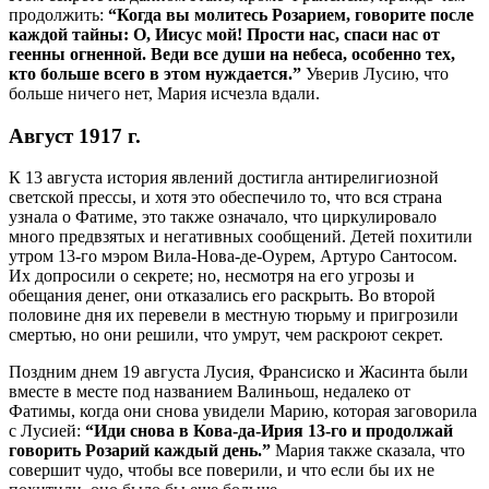
продолжить:
“Когда вы молитесь Розарием, говорите после
каждой тайны: О, Иисус мой! Прости нас, спаси нас от
геенны огненной. Веди все души на небеса, особенно тех,
кто больше всего в этом нуждается.”
Уверив Лусию, что
больше ничего нет, Мария исчезла вдали.
Август 1917 г.
К 13 августа история явлений достигла антирелигиозной
светской прессы, и хотя это обеспечило то, что вся страна
узнала о Фатиме, это также означало, что циркулировало
много предвзятых и негативных сообщений. Детей похитили
утром 13-го мэром Вила-Нова-де-Оурем, Артуро Сантосом.
Их допросили о секрете; но, несмотря на его угрозы и
обещания денег, они отказались его раскрыть. Во второй
половине дня их перевели в местную тюрьму и пригрозили
смертью, но они решили, что умрут, чем раскроют секрет.
Поздним днем 19 августа Лусия, Франсиско и Жасинта были
вместе в месте под названием Валиньош, недалеко от
Фатимы, когда они снова увидели Марию, которая заговорила
с Лусией:
“Иди снова в Кова-да-Ирия 13-го и продолжай
говорить Розарий каждый день.”
Мария также сказала, что
совершит чудо, чтобы все поверили, и что если бы их не