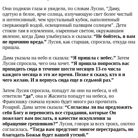
Они подняли глаза и увидели, по словам Лусии, “Даму,
одетую в белое, ярче солнца, излучающую свет более чистый
и интенсивный, чем хрустальный кубок, наполненный
сверкающей водой, освещенный палящим солнцем”. Дети
стояли там в изумлении, озаренные светом, окружавшим
явление, когда Дама улыбнулась и сказала:
“Не бойтесь, я вам
не причиню вреда.”
Лусия, как старшая, спросила, откуда она
пришла.
Дама указала на небо и сказала:
“Я пришла с небес.”
Затем
Лусия спросила, чего она хочет.
“Я пришла попросить вас
приходить сюда в течение шести месяцев 13-го числа
каждого месяца в это же время. Позже я скажу, кто я и
чего желаю. И я вернусь сюда еще в седьмой раз.”
Затем Лусия спросила, попадут ли они на небеса, и ей
ответили
“да”
, она и Жасинта попадут на небеса, но
Франсишку сначала нужно будет много раз прочитать
Розарий. Дама затем сказала:
“Согласны ли вы предложить
себя Богу и переносить все страдания, которые Он
пожелает вам послать, в качестве искупления за
обращение грешников?”
Лусия, говоря за всех троих, охотно
согласилась.
“Тогда вам предстоит многое перестрадать, но
благодать Божья будет вашей утехой.”