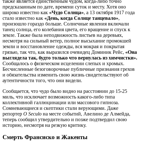
также является единственным чудом, когда-либо точно
предсказанным по дате, времени суток и месту. Хотя оно
широко известно как
«Чудо Солнца»
, а 13 октября 1917 года
стало известно как
«День, когда Солнце танцевало»
,
произошло гораздо больше. Солнечные явления включали
танец солнца, его колебания цвета, его вращение и спуск к
земле. Также была неподвижность листьев на деревьях,
несмотря на сильный ветер, полное высыхание промокшей
земли и восстановление одежды, вся мокрая и покрытая
грязью, так что, как выразился очевидец Доминик Рейс,
«Она
выглядела так, будто только что вернулась из химчистки».
Сообщалось о физическом исцелении слепых и хромых.
Бесчисленные безоговорочные публичные признания грехов
и обязательства изменить свою жизнь свидетельствуют об
аутентичности того, что они видели.
Сообщается, что чудо было видно на расстоянии до 15-25
миль, что исключает возможность какого-либо типа
коллективной галлюцинации или массового гипноза.
Сомневающиеся и скептики стали верующими. Даже
репортер
O Seculo
на месте событий, Авелино де Алмейда,
теперь сообщил утвердительно и позже подтвердил свою
историю, несмотря на резкую критику.
Смерть Франсиско и Жакенты