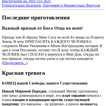
Инструкции на Этот Год 2025
Относительно Болезней, Пандемий и Неизвестных Вирусов
Последние приготовления
Важный призыв от Бога Отца ко всем!
Прежде чем Я обрушу Мою Силу во всей Ее мощи на Планету
Земля, Я хочу ПРИГЛАСИТЬ КАЖДОГО ЧЕЛОВЕКА
следовать Моим Указаниям и Моим Инструкциям, которые Я
дам в этом Послании, потому что Я хочу, чтобы КАЖДЫЙ
ЧЕЛОВЕК был СПАСЕН и вернулся в Мой Дом, откуда он/
она пришли, откуда он/она ушли и где он/она находятся.
(
Продолжить...
)
Красная тревога
КОНЕЦ нашей Свободы, нашего Существования
Новый Мировой Порядок
, служащий Моему противнику,
уже начал доминировать в мире, его
план тирании
начался с
плана
вакцин и вакцинации против существующей
пандемии
; эти вакцины – не решение, а начало
холокоста
,