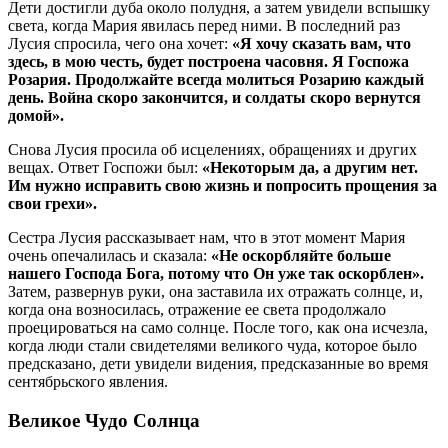
Дети достигли дуба около полудня, а затем увидели вспышку
света, когда Мария явилась перед ними. В последний раз
Лусия спросила, чего она хочет:
«Я хочу сказать вам, что
здесь, в мою честь, будет построена часовня. Я Госпожа
Розария. Продолжайте всегда молиться Розарию каждый
день. Война скоро закончится, и солдаты скоро вернутся
домой».
Снова Лусия просила об исцелениях, обращениях и других
вещах. Ответ Госпожи был:
«Некоторым да, а другим нет.
Им нужно исправить свою жизнь и попросить прощения за
свои грехи».
Сестра Лусия рассказывает нам, что в этот момент Мария
очень опечалилась и сказала:
«Не оскорбляйте больше
нашего Господа Бога, потому что Он уже так оскорблен».
Затем, развернув руки, она заставила их отражать солнце, и,
когда она возносилась, отражение ее света продолжало
проецироваться на само солнце. После того, как она исчезла,
когда люди стали свидетелями великого чуда, которое было
предсказано, дети увидели видения, предсказанные во время
сентябрьского явления.
Великое Чудо Солнца