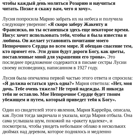
чтобы каждый день молиться Розарию и научиться
читать. Позже я скажу вам, чего я хочу».
Лусия попросила Марию забрать их на небеса и получила
следующее уверение:
«Я скоро заберу Жакенту и
Франсиско, но ты останешься здесь еще некоторое время.
Иисус хочет использовать тебя, чтобы я была известна и
любима. Он желает установить почитание моего
Непорочного Сердца во всем мире. Я обещаю спасение тем,
кто примет его. Эти души будут дороги Богу, как цветы,
поставленные мной для украшения его трона».
Это
последнее предложение содержится в письме сестры Лусии
своему исповеднику, написанном в 1927 году.
Лусия была опечалена первой частью этого ответа и спросила:
«Я должна остаться здесь одна?»
Мария ответила:
«Нет, моя
дочь. Тебе очень тяжело? Не теряй надежды. Я никогда
тебя не оставлю. Мое Непорочное Сердце будет твоим
убежищем и путем, который приведет тебя к Богу».
Один из свидетелей этого явления, Мария Каррейра, описала,
как Лусия тогда закричала и указала, когда Мария отбыла. Она
сама услышала шум, похожий на «ракету вдалеке», и
посмотрела, чтобы увидеть небольшое облако в нескольких
дюймах над деревом, которое поднялось и медленно