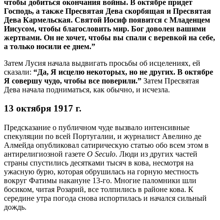
чтобы добиться окончания войны. В октябре придет
Господь, а также Пресвятая Дева скорбящая и Пресвятая
Дева Кармельская. Святой Иосиф появится с Младенцем
Иисусом, чтобы благословить мир. Бог доволен вашими
жертвами. Он не хочет, чтобы вы спали с веревкой на себе,
а только носили ее днем.”
Затем Лусия начала выдвигать просьбы об исцелениях, ей
сказали:
“Да, Я исцелю некоторых, но не других. В октябре
Я совершу чудо, чтобы все поверили.”
Затем Пресвятая
Дева начала подниматься, как обычно, и исчезла.
13 октября 1917 г.
Предсказание о публичном чуде вызвало интенсивные
спекуляции по всей Португалии, и журналист Авелино де
Алмейда опубликовал сатирическую статью обо всем этом в
антирелигиозной газете
O Seculo
. Люди из других частей
страны спустились десятками тысяч в кова, несмотря на
ужасную бурю, которая обрушилась на горную местность
вокруг Фатимы накануне 13-го. Многие паломники шли
босиком, читая Розарий, все толпились в районе кова. К
середине утра погода снова испортилась и начался сильный
дождь.