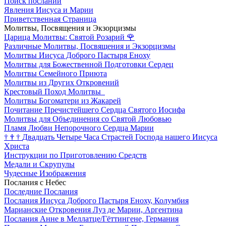
Поиск посланий
Явления Иисуса и Марии
Приветственная Страница
Молитвы, Посвящения и Экзорцизмы
Царица Молитвы: Святой Розарий
🌹
Различные Молитвы, Посвящения и Экзорцизмы
Молитвы Иисуса Доброго Пастыря Еноху
Молитвы для Божественной Подготовки Сердец
Молитвы Семейного Приюта
Молитвы из Других Откровений
Крестовый Поход Молитвы
Молитвы Богоматери из Жакарей
Почитание Пречистейшего Сердца Святого Иосифа
Молитвы для Объединения со Святой Любовью
Пламя Любви Непорочного Сердца Марии
†
†
†
Двадцать Четыре Часа Страстей Господа нашего Иисуса
Христа
Инструкции по Приготовлению Средств
Медали и Скрупулы
Чудесные Изображения
Послания с Небес
Последние Послания
Послания Иисуса Доброго Пастыря Еноху, Колумбия
Марианские Откровения Луз де Марии, Аргентина
Послания Анне в Меллатце/Гёттингене, Германия