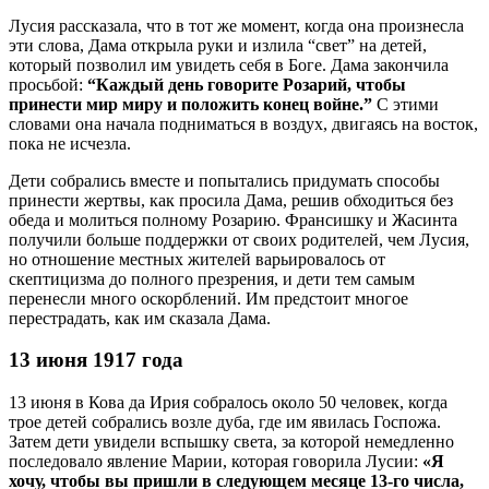
Лусия рассказала, что в тот же момент, когда она произнесла
эти слова, Дама открыла руки и излила “свет” на детей,
который позволил им увидеть себя в Боге. Дама закончила
просьбой:
“Каждый день говорите Розарий, чтобы
принести мир миру и положить конец войне.”
С этими
словами она начала подниматься в воздух, двигаясь на восток,
пока не исчезла.
Дети собрались вместе и попытались придумать способы
принести жертвы, как просила Дама, решив обходиться без
обеда и молиться полному Розарию. Франсишку и Жасинта
получили больше поддержки от своих родителей, чем Лусия,
но отношение местных жителей варьировалось от
скептицизма до полного презрения, и дети тем самым
перенесли много оскорблений. Им предстоит многое
перестрадать, как им сказала Дама.
13 июня 1917 года
13 июня в Кова да Ирия собралось около 50 человек, когда
трое детей собрались возле дуба, где им явилась Госпожа.
Затем дети увидели вспышку света, за которой немедленно
последовало явление Марии, которая говорила Лусии:
«Я
хочу, чтобы вы пришли в следующем месяце 13-го числа,