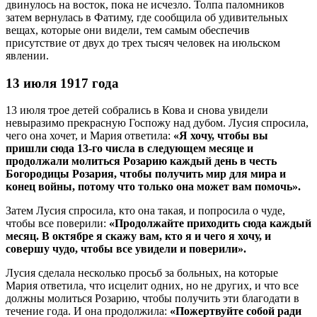
двинулось на восток, пока не исчезло. Толпа паломников
затем вернулась в Фатиму, где сообщила об удивительных
вещах, которые они видели, тем самым обеспечив
присутствие от двух до трех тысяч человек на июльском
явлении.
13 июля 1917 года
13 июля трое детей собрались в Кова и снова увидели
невыразимо прекрасную Госпожу над дубом. Лусия спросила,
чего она хочет, и Мария ответила:
«Я хочу, чтобы вы
пришли сюда 13-го числа в следующем месяце и
продолжали молиться Розарию каждый день в честь
Богородицы Розария, чтобы получить мир для мира и
конец войны, потому что только она может вам помочь».
Затем Лусия спросила, кто она такая, и попросила о чуде,
чтобы все поверили:
«Продолжайте приходить сюда каждый
месяц. В октябре я скажу вам, кто я и чего я хочу, и
совершу чудо, чтобы все увидели и поверили».
Лусия сделала несколько просьб за больных, на которые
Мария ответила, что исцелит одних, но не других, и что все
должны молиться Розарию, чтобы получить эти благодати в
течение года. И она продолжила:
«Пожертвуйте собой ради