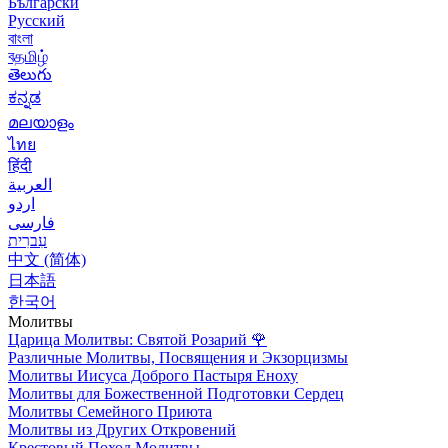
Български
Русский
বাংলা
বதமிழ்
తెలుగు
ಕನ್ನಡ
മലയാളം
ไทย
हिंदी
العربية
اردو
فارسی
עִברִית
中文 (简体)
日本語
한국어
Молитвы
Царица Молитвы: Святой Розарий
🌹
Различные Молитвы, Посвящения и Экзорцизмы
Молитвы Иисуса Доброго Пастыря Еноху
Молитвы для Божественной Подготовки Сердец
Молитвы Семейного Приюта
Молитвы из Других Откровений
Крестовый Поход Молитвы