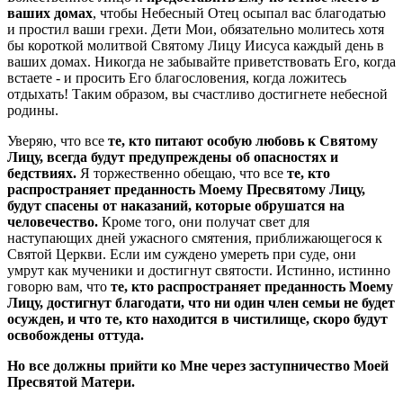
ваших домах
, чтобы Небесный Отец осыпал вас благодатью
и простил ваши грехи. Дети Мои, обязательно молитесь хотя
бы короткой молитвой Святому Лицу Иисуса каждый день в
ваших домах. Никогда не забывайте приветствовать Его, когда
встаете - и просить Его благословения, когда ложитесь
отдыхать! Таким образом, вы счастливо достигнете небесной
родины.
Уверяю, что все
те, кто питают особую любовь к Святому
Лицу, всегда будут предупреждены об опасностях и
бедствиях.
Я торжественно обещаю, что все
те, кто
распространяет преданность Моему Пресвятому Лицу,
будут спасены от наказаний, которые обрушатся на
человечество.
Кроме того, они получат свет для
наступающих дней ужасного смятения, приближающегося к
Святой Церкви. Если им суждено умереть при суде, они
умрут как мученики и достигнут святости. Истинно, истинно
говорю вам, что
те, кто распространяет преданность Моему
Лицу, достигнут благодати, что ни один член семьи не будет
осужден, и что те, кто находится в чистилище, скоро будут
освобождены оттуда.
Но все должны прийти ко Мне через заступничество Моей
Пресвятой Матери
.