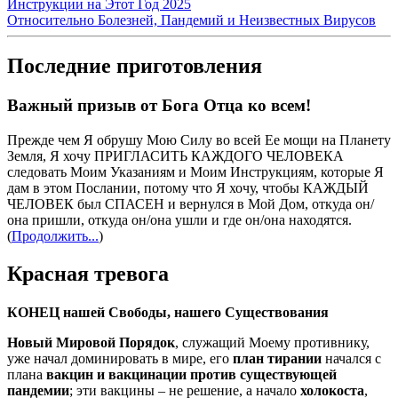
Инструкции на Этот Год 2025
Относительно Болезней, Пандемий и Неизвестных Вирусов
Последние приготовления
Важный призыв от Бога Отца ко всем!
Прежде чем Я обрушу Мою Силу во всей Ее мощи на Планету
Земля, Я хочу ПРИГЛАСИТЬ КАЖДОГО ЧЕЛОВЕКА
следовать Моим Указаниям и Моим Инструкциям, которые Я
дам в этом Послании, потому что Я хочу, чтобы КАЖДЫЙ
ЧЕЛОВЕК был СПАСЕН и вернулся в Мой Дом, откуда он/
она пришли, откуда он/она ушли и где он/она находятся.
(
Продолжить...
)
Красная тревога
КОНЕЦ нашей Свободы, нашего Существования
Новый Мировой Порядок
, служащий Моему противнику,
уже начал доминировать в мире, его
план тирании
начался с
плана
вакцин и вакцинации против существующей
пандемии
; эти вакцины – не решение, а начало
холокоста
,