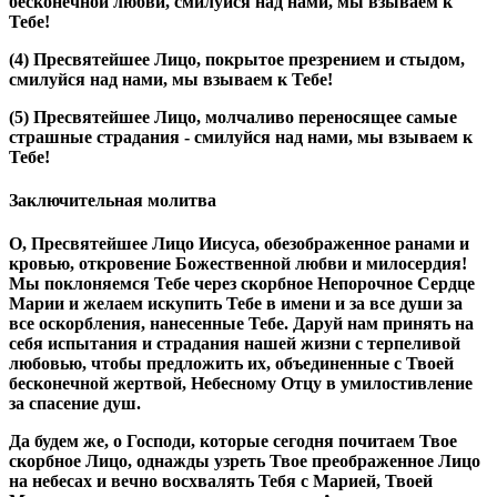
бесконечной любви, смилуйся над нами, мы взываем к
Тебе!
(4)
Пресвятейшее Лицо, покрытое презрением и стыдом,
смилуйся над нами, мы взываем к Тебе!
(5)
Пресвятейшее Лицо, молчаливо переносящее самые
страшные страдания - смилуйся над нами, мы взываем к
Тебе!
Заключительная молитва
О, Пресвятейшее Лицо Иисуса, обезображенное ранами и
кровью, откровение Божественной любви и милосердия!
Мы поклоняемся Тебе через скорбное Непорочное Сердце
Марии и желаем искупить Тебе в имени и за все души за
все оскорбления, нанесенные Тебе. Даруй нам принять на
себя испытания и страдания нашей жизни с терпеливой
любовью, чтобы предложить их, объединенные с Твоей
бесконечной жертвой, Небесному Отцу в умилостивление
за спасение душ.
Да будем же, о Господи, которые сегодня почитаем Твое
скорбное Лицо, однажды узреть Твое преображенное Лицо
на небесах и вечно восхвалять Тебя с Марией, Твоей