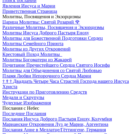
Поиск посланий
Явления Иисуса и Марии
Приветственная Страница
Молитвы, Посвящения и Экзорцизмы
Царица Молитвы: Святой Розарий
🌹
Различные Молитвы, Посвящения и Экзорцизмы
Молитвы Иисуса Доброго Пастыря Еноху
Молитвы для Божественной Подготовки Сердец
Молитвы Семейного Приюта
Молитвы из Других Откровений
Крестовый Поход Молитвы
Молитвы Богоматери из Жакарей
Почитание Пречистейшего Сердца Святого Иосифа
Молитвы для Объединения со Святой Любовью
Пламя Любви Непорочного Сердца Марии
†
†
†
Двадцать Четыре Часа Страстей Господа нашего Иисуса
Христа
Инструкции по Приготовлению Средств
Медали и Скрупулы
Чудесные Изображения
Послания с Небес
Последние Послания
Послания Иисуса Доброго Пастыря Еноху, Колумбия
Марианские Откровения Луз де Марии, Аргентина
Послания Анне в Меллатце/Гёттингене, Германия