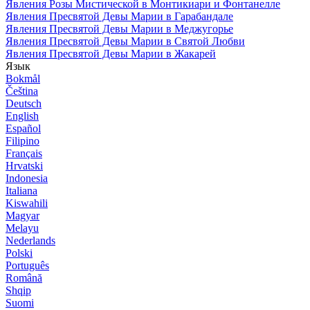
Явления Розы Мистической в Монтикиари и Фонтанелле
Явления Пресвятой Девы Марии в Гарабандале
Явления Пресвятой Девы Марии в Меджугорье
Явления Пресвятой Девы Марии в Святой Любви
Явления Пресвятой Девы Марии в Жакарей
Язык
Bokmål
Čeština
Deutsch
English
Español
Filipino
Français
Hrvatski
Indonesia
Italiana
Kiswahili
Magyar
Melayu
Nederlands
Polski
Português
Română
Shqip
Suomi