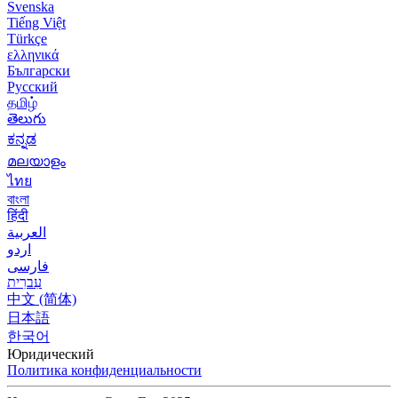
Svenska
Tiếng Việt
Türkçe
ελληνικά
Български
Русский
தமிழ்
తెలుగు
ಕನ್ನಡ
മലയാളം
ไทย
বাংলা
हिंदी
العربية
اردو
فارسی
עִברִית
中文 (简体)
日本語
한국어
Юридический
Политика конфиденциальности