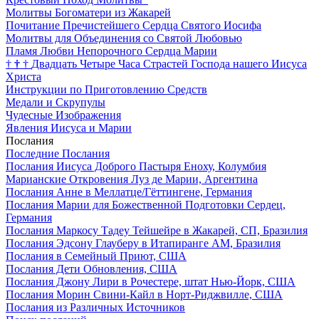
Молитвы Богоматери из Жакарей
Почитание Пречистейшего Сердца Святого Иосифа
Молитвы для Объединения со Святой Любовью
Пламя Любви Непорочного Сердца Марии
†
†
†
Двадцать Четыре Часа Страстей Господа нашего Иисуса
Христа
Инструкции по Приготовлению Средств
Медали и Скрупулы
Чудесные Изображения
Явления Иисуса и Марии
Послания
Последние Послания
Послания Иисуса Доброго Пастыря Еноху, Колумбия
Марианские Откровения Луз де Марии, Аргентина
Послания Анне в Меллатце/Гёттингене, Германия
Послания Марии для Божественной Подготовки Сердец,
Германия
Послания Маркосу Тадеу Тейшейре в Жакарей, СП, Бразилия
Послания Эдсону Глауберу в Итапиранге AM, Бразилия
Послания в Семейный Приют, США
Послания Дети Обновления, США
Послания Джону Лири в Рочестере, штат Нью-Йорк, США
Послания Морин Свини-Кайл в Норт-Риджвилле, США
Послания из Различных Источников