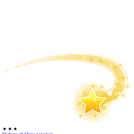
★
★
★