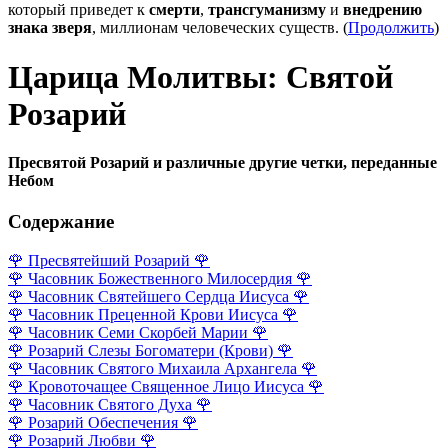
который приведет к
смерти
,
трансгуманизму
и
внедрению
знака зверя
, миллионам человеческих существ. (
Продолжить
)
Царица Молитвы: Святой
Розарий
Пресвятой Розарий и различные другие четки, переданные
Небом
Содержание
🌹
Пресвятейший Розарий
🌹
🌹
Часовник Божественного Милосердия
🌹
🌹
Часовник Святейшего Сердца Иисуса
🌹
🌹
Часовник Преценной Крови Иисуса
🌹
🌹
Часовник Семи Скорбей Марии
🌹
🌹
Розарий Слезы Богоматери (Крови)
🌹
🌹
Часовник Святого Михаила Архангела
🌹
🌹
Кровоточащее Священное Лицо Иисуса
🌹
🌹
Часовник Святого Духа
🌹
🌹
Розарий Обеспечения
🌹
🌹
Розарий Любви
🌹