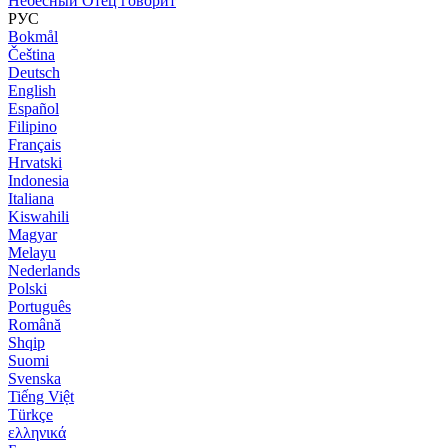
Небесный Отец говорит
РУС
Bokmål
Čeština
Deutsch
English
Español
Filipino
Français
Hrvatski
Indonesia
Italiana
Kiswahili
Magyar
Melayu
Nederlands
Polski
Português
Română
Shqip
Suomi
Svenska
Tiếng Việt
Türkçe
ελληνικά