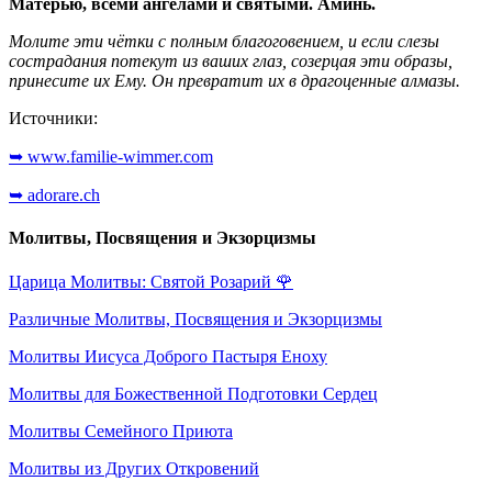
Матерью, всеми ангелами и святыми. Аминь.
Молите эти чётки с полным благоговением, и если слезы
сострадания потекут из ваших глаз, созерцая эти образы,
принесите их Ему. Он превратит их в драгоценные алмазы.
Источники:
➥ www.familie-wimmer.com
➥ adorare.ch
Молитвы, Посвящения и Экзорцизмы
Царица Молитвы: Святой Розарий
🌹
Различные Молитвы, Посвящения и Экзорцизмы
Молитвы Иисуса Доброго Пастыря Еноху
Молитвы для Божественной Подготовки Сердец
Молитвы Семейного Приюта
Молитвы из Других Откровений