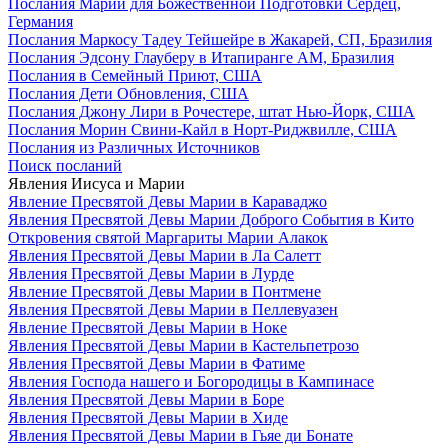
Послания Марии для Божественной Подготовки Сердец,
Германия
Послания Маркосу Тадеу Тейшейре в Жакарей, СП, Бразилия
Послания Эдсону Глауберу в Итапиранге AM, Бразилия
Послания в Семейный Приют, США
Послания Дети Обновления, США
Послания Джону Лири в Рочестере, штат Нью-Йорк, США
Послания Морин Свини-Кайл в Норт-Риджвилле, США
Послания из Различных Источников
Поиск посланий
Явления Иисуса и Марии
Явление Пресвятой Девы Марии в Караваджо
Явления Пресвятой Девы Марии Доброго События в Кито
Откровения святой Маргариты Марии Алакок
Явления Пресвятой Девы Марии в Ла Салетт
Явления Пресвятой Девы Марии в Лурде
Явление Пресвятой Девы Марии в Понтмене
Явления Пресвятой Девы Марии в Пеллевуазен
Явление Пресвятой Девы Марии в Ноке
Явления Пресвятой Девы Марии в Кастельпетрозо
Явления Пресвятой Девы Марии в Фатиме
Явления Господа нашего и Богородицы в Кампинасе
Явления Пресвятой Девы Марии в Боре
Явления Пресвятой Девы Марии в Хиде
Явления Пресвятой Девы Марии в Гьяе ди Бонате