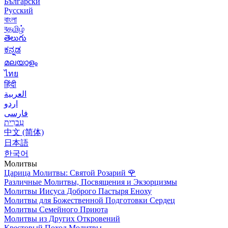
Български
Русский
বাংলা
বதமிழ்
తెలుగు
ಕನ್ನಡ
മലയാളം
ไทย
हिंदी
العربية
اردو
فارسی
עִברִית
中文 (简体)
日本語
한국어
Молитвы
Царица Молитвы: Святой Розарий
🌹
Различные Молитвы, Посвящения и Экзорцизмы
Молитвы Иисуса Доброго Пастыря Еноху
Молитвы для Божественной Подготовки Сердец
Молитвы Семейного Приюта
Молитвы из Других Откровений
Крестовый Поход Молитвы