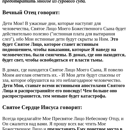
предотвратить многое из сурового суда.
Вечный Отец говорит:
Дети Мои! В ужасные дни, которые наступят для
человечества, Святое Лицо Моего Божественного Сына будет
действительно полезно ("истинная плата для вытирания
слез"), ибо Мои истинные дети будут скрыты за Ним.
Это
будет Святое Лицо, которое станет истинным
подношением, чтобы наказания, которые Я наведу на
человечество, были смягчены. В домах, где оно находится,
будет свет, чтобы освободиться от власти тьмы.
В домах, где находится Святое Лицо Моего Сына, Я повелю
Моим ангелам отметить их. - И Мои дети будут спасены от
зла, которое обрушится на это неблагодарное человечество.
Дети Мои, станьте всеми истинными апостолами Святого
Лица и распространяйте его повсюду! Чем больше оно
распространяется, тем меньше будет катастрофа.
Святое Сердце Иисуса говорит:
Всегда предлагайте Мое Пресвятое Лицо Небесному Отцу, и
Он сжалится над вами. Я прошу всех вас чтить Мое
Божественное Лицо и
предоставить Ему почетное место в