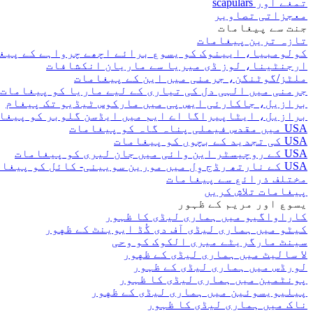
تمغے اور scapulars
معجزاتی تصاویر
جنت سے پیغامات
تازہ ترین پیغامات
کولومبیا، ایینوک کو یسوع برائے اچھے چرواہے کے پیغ
ارجنٹینا، لوز ڈی میریا سے ماریان انکشافات
ملٹز/گوٹنگن، جرمنی میں این کے پیغامات
جرمنی میں الہی دل کی تیاری کے لیے ماریا کو پیغامات
برازیل، جاکارئی ایس پی میں مارکوس ٹیڈیو تک پیغام
برازیل، ایٹاپیراگا اے ایم میں ایڈسن گلوبر کو پیغا
USA میں مقدس فیملی پناہ گاہ کو پیغامات
USA کی تجدید کے بچوں کو پیغامات
USA کے روچیسٹر این وائی میں جان لیری کو پیغامات
USA کے نارتھ رڈج وِل میں مورین سویینی- کائل کو پیغامات
مختلف ذرائع سے پیغامات
پیغامات تلاش کریں
یسوع اور مریم کے ظہور
کاراواگیو میں ہماری لیڈی کا ظہور
کیٹو میں ہماری لیڈی آف دی گُڈ ایوینٹ کے ظهور
سینٹ مارگریٹے میری الکوک کو وحی
لا سالیٹ میں ہماری لیڈی کے ظهور
لورڈس میں ہماری لیڈی کے ظہور
پونٹمین میں ہماری لیڈی کا ظہور
پیلیویسوئین میں ہماری لیڈی کے ظهور
ناک میں ہماری لیڈی کا ظہور