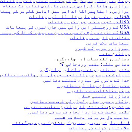
جرمنی میں الہی دل کی تیاری کے لیے ماریا کو پیغامات
برازیل، جاکارئی ایس پی میں مارکوس ٹیڈیو تک پیغام
برازیل، ایٹاپیراگا اے ایم میں ایڈسن گلوبر کو پیغا
USA میں مقدس فیملی پناہ گاہ کو پیغامات
USA کی تجدید کے بچوں کو پیغامات
USA کے روچیسٹر این وائی میں جان لیری کو پیغامات
USA کے نارتھ رڈج وِل میں مورین سویینی- کائل کو پیغامات
مختلف ذرائع سے پیغامات
پیغامات تلاش کریں
یسوع اور مریم کے ظہور
ویلکمن صفحہ
دعائیں، تقدیسات اور جادوگری
دعائی ملکہ: مقدس وردجالی
🌹
متنوع دعائیں، تقدیسات اور جادوگری
ایینوک کو یسوع برائے اچھے چرواہے کی جانب سے دعائیں
خدا کے دلوں کی تیاری کیلئے دعائیں
مقدس خاندان پناہ کی دعائیں۔
دیگر مکاشفات سے دعائیں۔
دعاؤں کا صلیبی جنگ
جاکاری میں ہماری لیڈی کی طرف سے دعائیں
سینٹ جوزف کے انتہائی پاکیزہ قلب سے عقیدت
مقدس محبت کے ساتھ اتحاد کرنے کی دعائیں۔
بے عیب دل مریم کا محبت کا شعلہ
†
†
†
ہمارے رب یسوع مسیح کی تشنج کے چوبیس گھنٹے
علاج تیار کرنے کی ہدایات