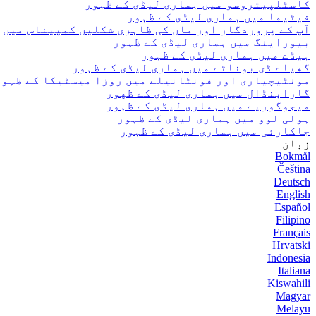
کاسٹلپیتروسو میں ہماری لیڈی کے ظہور
فیٹیما میں ہماری لیڈی کے ظہور
آپ کے پروردگار اور ماں کی ظاہری شکلیں کمپیناس میں
بیوراینگ میں ہماری لیڈی کے ظہور
ہیڈے میں ہماری لیڈی کے ظہور
گھیاے ڈی بوناٹے میں ہماری لیڈی کے ظہور
مونٹیچیاری اور فونٹانیلے میں روزا میسٹیکا کے ظہور
گارابنڈال میں ہماری لیڈی کے ظهور
میجوگوریے میں ہماری لیڈی کے ظہور
ہولی لوو میں ہماری لیڈی کے ظہور
جاکارئی میں ہماری لیڈی کے ظہور
زبان
Bokmål
Čeština
Deutsch
English
Español
Filipino
Français
Hrvatski
Indonesia
Italiana
Kiswahili
Magyar
Melayu