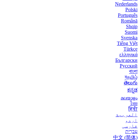
Nederlands
Polski
Português
Română
Shqip
Suomi
Svenska
Tiếng Việt
Türkçe
ελληνικά
Български
Русский
বাংলা
বதமிழ்
తెలుగు
ಕನ್ನಡ
മലയാളം
ไทย
हिंदी
العربية
اردو
فارسی
עִברִית
中文 (简体)