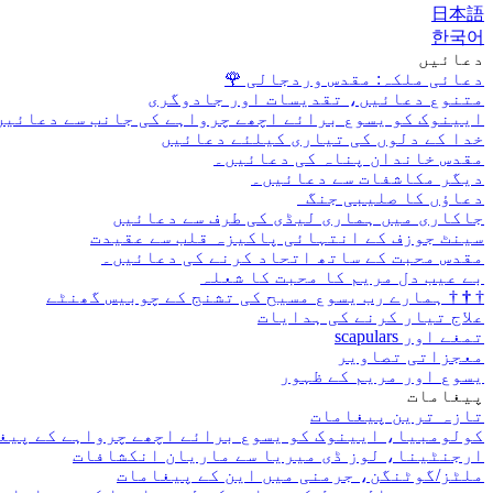
日本語
한국어
دعائیں
دعائی ملکہ: مقدس وردجالی
🌹
متنوع دعائیں، تقدیسات اور جادوگری
ایینوک کو یسوع برائے اچھے چرواہے کی جانب سے دعائیں
خدا کے دلوں کی تیاری کیلئے دعائیں
مقدس خاندان پناہ کی دعائیں۔
دیگر مکاشفات سے دعائیں۔
دعاؤں کا صلیبی جنگ
جاکاری میں ہماری لیڈی کی طرف سے دعائیں
سینٹ جوزف کے انتہائی پاکیزہ قلب سے عقیدت
مقدس محبت کے ساتھ اتحاد کرنے کی دعائیں۔
بے عیب دل مریم کا محبت کا شعلہ
†
†
†
ہمارے رب یسوع مسیح کی تشنج کے چوبیس گھنٹے
علاج تیار کرنے کی ہدایات
تمغے اور scapulars
معجزاتی تصاویر
یسوع اور مریم کے ظہور
پیغامات
تازہ ترین پیغامات
کولومبیا، ایینوک کو یسوع برائے اچھے چرواہے کے پیغ
ارجنٹینا، لوز ڈی میریا سے ماریان انکشافات
ملٹز/گوٹنگن، جرمنی میں این کے پیغامات