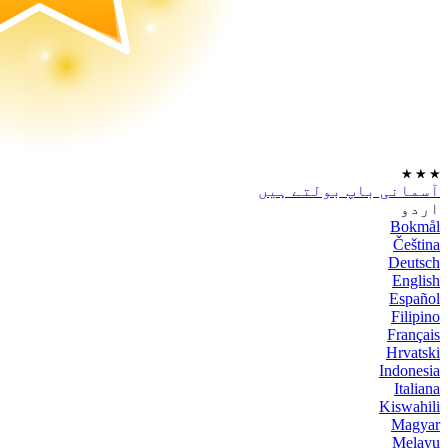
★
★
★
آسمانی باپ بولتے ہیں
اردو
Bokmål
Čeština
Deutsch
English
Español
Filipino
Français
Hrvatski
Indonesia
Italiana
Kiswahili
Magyar
Melayu