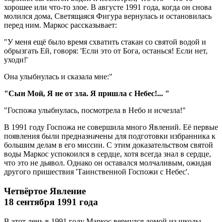
хорошее или что-то злое. В августе 1991 года, когда он снова
молился дома, Светящаяся Фигура вернулась и остановилась
перед ним. Маркос рассказывает:
"У меня ещё было время схватить стакан со святой водой и
обрызгать Ей, говоря: 'Если это от Бога, останься! Если нет,
уходи!'
Она улыбнулась и сказала мне:"
"Сын Мой, Я не от зла. Я пришла с Небес!... "
"Госпожа улыбнулась, посмотрела в Небо и исчезла!"
В 1991 году Госпожа не совершила много Явлений. Её первые
появления были предназначены для подготовки избранника к
большим делам в его миссии. С этим доказательством святой
воды Маркос успокоился в сердце, хотя всегда знал в сердце,
что это не дьявол. Однако он оставался молчаливым, ожидая
другого пришествия 'Таинственной Госпожи с Небес'.
Четвёртое Явление
18 сентября 1991 года
В этот день в 1991 году Маркос вернулся домой из школы,