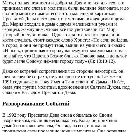
Мать, полная нежности и доброты. Для многих, для тех, кто
принимал его слова и молитвы, были великие благодати, и до
сих пор многие помнят его с этой маленькой картинкой
Пресвятой Девы в его руках и с четками, входящими в дома.
Да, Мария входила в дома с двумя маленькими руками и
сердцем, жаждущим, чтобы все почувствовали тот Мир,
который он чувствовал. Однако для тех, кто отвергал и не
хотел слушать, стоит каждое слово Христа: «Но если войдешь
в город, и они не примут тебя, выйди на улицы его и скажи:
«И пыль, прилипшая к городу вашему, оттряхнули мы от вас;
но знайте, что Царство Божие близко. Говорю вам, в день тот
будет легче Содому, нежели городу тому» (Лк 10:10-12).
Даже со встречей сопротивления со стороны некоторых, он
шел вперед без страха, не унывал и не отступал. Так уже в
1991 году, даже не зная Имени Таинственной Дамы с Небес,
была уже группа молитвы, вдохновленная Святым Духом, под
Сладким Взглядом Пресвятой Девы.
Разворачивание Событий
В 1992 году Пресвятая Дева снова общалась со Своим
избранником, но лишь несколько раз. Когда он приходил
домой из школы вечером, Она ждала его, и пока он
произносил свои последние ночные молитвы, Она оставляла