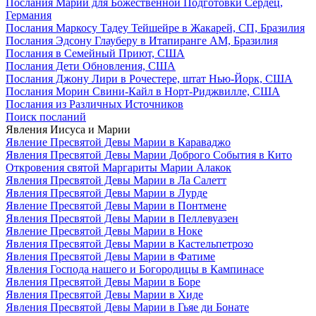
Послания Марии для Божественной Подготовки Сердец,
Германия
Послания Маркосу Тадеу Тейшейре в Жакарей, СП, Бразилия
Послания Эдсону Глауберу в Итапиранге AM, Бразилия
Послания в Семейный Приют, США
Послания Дети Обновления, США
Послания Джону Лири в Рочестере, штат Нью-Йорк, США
Послания Морин Свини-Кайл в Норт-Риджвилле, США
Послания из Различных Источников
Поиск посланий
Явления Иисуса и Марии
Явление Пресвятой Девы Марии в Караваджо
Явления Пресвятой Девы Марии Доброго События в Кито
Откровения святой Маргариты Марии Алакок
Явления Пресвятой Девы Марии в Ла Салетт
Явления Пресвятой Девы Марии в Лурде
Явление Пресвятой Девы Марии в Понтмене
Явления Пресвятой Девы Марии в Пеллевуазен
Явление Пресвятой Девы Марии в Ноке
Явления Пресвятой Девы Марии в Кастельпетрозо
Явления Пресвятой Девы Марии в Фатиме
Явления Господа нашего и Богородицы в Кампинасе
Явления Пресвятой Девы Марии в Боре
Явления Пресвятой Девы Марии в Хиде
Явления Пресвятой Девы Марии в Гьяе ди Бонате