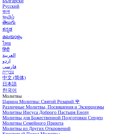
Български
Русский
বাংলা
বதமிழ்
తెలుగు
ಕನ್ನಡ
മലയാളം
ไทย
हिंदी
العربية
اردو
فارسی
עִברִית
中文 (简体)
日本語
한국어
Молитвы
Царица Молитвы: Святой Розарий
🌹
Различные Молитвы, Посвящения и Экзорцизмы
Молитвы Иисуса Доброго Пастыря Еноху
Молитвы для Божественной Подготовки Сердец
Молитвы Семейного Приюта
Молитвы из Других Откровений
Крестовый Поход Молитвы