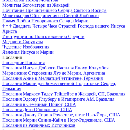
Молитвы Богоматери из Жакарей
Почитание Пречистейшего Сердца Святого Иосифа
Молитвы для Объединения со Святой Любовью
Пламя Любви Непорочного Сердца Марии
†
†
†
Двадцать Четыре Часа Страстей Господа нашего Иисуса
Христа
Инструкции по Приготовлению Средств
Медали и Скрупулы
Чудесные Изображения
Явления Иисуса и Марии
Послания
Последние Послания
Послания Иисуса Доброго Пастыря Еноху, Колумбия
Марианские Откровения Луз де Марии, Аргентина
Послания Анне в Меллатце/Гёттингене, Германия
Послания Марии для Божественной Подготовки Сердец,
Германия
Послания Маркосу Тадеу Тейшейре в Жакарей, СП, Бразилия
Послания Эдсону Глауберу в Итапиранге AM, Бразилия
Послания в Семейный Приют, США
Послания Дети Обновления, США
Послания Джону Лири в Рочестере, штат Нью-Йорк, США
Послания Морин Свини-Кайл в Норт-Риджвилле, США
Послания из Различных Источников