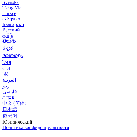
Svenska
Tiếng Việt
Türkçe
ελληνικά
Български
Русский
தமிழ்
తెలుగు
ಕನ್ನಡ
മലയാളം
ไทย
বাংলা
हिंदी
العربية
اردو
فارسی
עִברִית
中文 (简体)
日本語
한국어
Юридический
Политика конфиденциальности