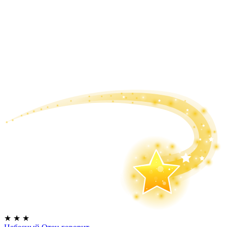
★
★
★