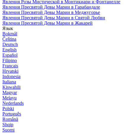
Явления Розы Мистической в Монтикиари и Фонтанелле
Явления Пресвятой Девы Марии в Гарабандале
Явления Пресвятой Девы Марии в Меджугорье
Явления Пресвятой Девы Марии в Святой Любви
Явления Пресвятой Девы Марии в Жакарей
Язык
Bokmål
Čeština
Deutsch
English
Español
Filipino
Français
Hrvatski
Indonesia
Italiana
Kiswahili
Magyar
Melayu
Nederlands
Polski
Português
Română
Shqip
Suomi