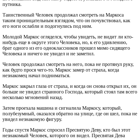
путника.
Таинственный Человек продолжал смотреть на Маркоса
таким проницательным взглядом, что он почувствовал, как
его ноги ослабли и подогнулись под ним.
Молодой Маркос огляделся, чтобы увидеть, не видит ли кто-
нибудь еще в округе этого Человека, но, к его удивлению,
брат одного из его одноклассников прошел мимо сидящего
Человека и ничего не увидел и не заметил.
Человек продолжал смотреть на него, пока не протянул руку,
как будто прося чего-то. Маркос замер от страха, когда
незнакомец начал подниматься.
Маркос закрыл глаза от страха, и когда он снова открыл их, он
больше не увидел странного Господа, который стоял там всего
несколько мгновений назад.
Затем проехала машина и сигналила Маркосу, который,
полубезумный, оказался обратно на улице, где он шел, пока не
увидел незнакомую фигуру.
Годы спустя Маркос спросил Пресвятую Деву, кто был этот
незнакомый Человек, которого он видел. Пресвятая Дева