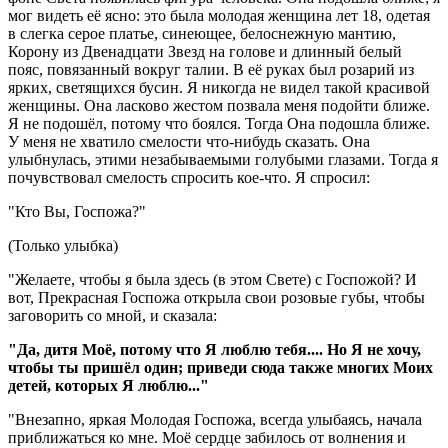
мог видеть её ясно: это была молодая женщина лет 18, одетая
в слегка серое платье, синеющее, белоснежную мантию,
Корону из Двенадцати Звезд на голове и длинный белый
пояс, повязанный вокруг талии. В её руках был розарий из
ярких, светящихся бусин. Я никогда не видел такой красивой
женщины. Она ласково жестом позвала меня подойти ближе.
Я не подошёл, потому что боялся. Тогда Она подошла ближе.
У меня не хватило смелости что-нибудь сказать. Она
улыбнулась, этими незабываемыми голубыми глазами. Тогда я
почувствовал смелость спросить кое-что. Я спросил:
"Кто Вы, Госпожа?"
(Только улыбка)
"Желаете, чтобы я была здесь (в этом Свете) с Госпожой? И
вот, Прекрасная Госпожа открыла свои розовые губы, чтобы
заговорить со мной, и сказала:
"Да, дитя Моё, потому что Я люблю тебя.... Но Я не хочу,
чтобы ты пришёл один; приведи сюда также многих Моих
детей, которых Я люблю..."
"Внезапно, яркая Молодая Госпожа, всегда улыбаясь, начала
приближаться ко мне. Моё сердце забилось от волнения и