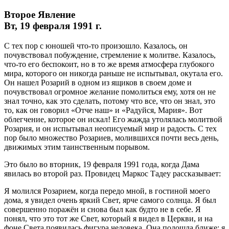
Второе Явление
Вт, 19 февраля 1991 г.
С тех пор с юношей что-то произошло. Казалось, он
почувствовал побуждение, стремление к молитве. Казалось,
что-то его беспокоит, но в то же время атмосфера глубокого
мира, которого он никогда раньше не испытывал, окутала его.
Он нашел Розарий в одном из ящиков в своем доме и
почувствовал огромное желание помолиться ему, хотя он не
знал точно, как это сделать, потому что все, что он знал, это
то, как он говорил «Отче наш» и «Радуйся, Мария». Вот
облегчение, которое он искал! Его жажда утолялась молитвой
Розария, и он испытывал неописуемый мир и радость. С тех
пор было множество Розариев, молившихся почти весь день,
движимых этим таинственным порывом.
Это было во вторник, 19 февраля 1991 года, когда Дама
явилась во второй раз. Провидец Маркос Тадеу рассказывает:
Я молился Розарием, когда передо мной, в гостиной моего
дома, я увидел очень яркий Свет, ярче самого солнца. Я был
совершенно поражён и снова был как будто не в себе. Я
понял, что это тот же Свет, который я видел в Церкви, и на
фоне Света появилась фигура человека. Она подошла ближе; я