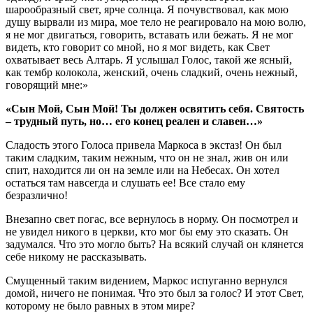
шарообразный свет, ярче солнца. Я почувствовал, как мою
душу вырвали из мира, мое тело не реагировало на мою волю,
я не мог двигаться, говорить, вставать или бежать. Я не мог
видеть, кто говорит со мной, но я мог видеть, как Свет
охватывает весь Алтарь. Я услышал Голос, такой же ясный,
как тембр колокола, женский, очень сладкий, очень нежный,
говорящий мне:»
«Сын Мой, Сын Мой! Ты должен освятить себя. Святость
– трудный путь, но… его конец реален и славен…»
Сладость этого Голоса привела Маркоса в экстаз! Он был
таким сладким, таким нежным, что он не знал, жив он или
спит, находится ли он на земле или на Небесах. Он хотел
остаться там навсегда и слушать ее! Все стало ему
безразлично!
Внезапно свет погас, все вернулось в норму. Он посмотрел и
не увидел никого в церкви, кто мог бы ему это сказать. Он
задумался. Что это могло быть? На всякий случай он клянется
себе никому не рассказывать.
Смущенный таким видением, Маркос испуганно вернулся
домой, ничего не понимая. Что это был за голос? И этот Свет,
которому не было равных в этом мире?