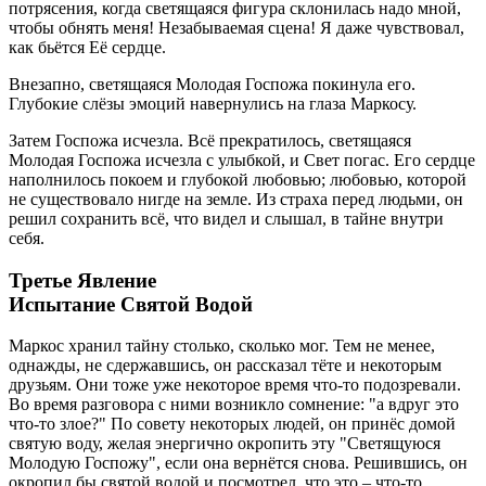
потрясения, когда светящаяся фигура склонилась надо мной,
чтобы обнять меня! Незабываемая сцена! Я даже чувствовал,
как бьётся Её сердце.
Внезапно, светящаяся Молодая Госпожа покинула его.
Глубокие слёзы эмоций навернулись на глаза Маркосу.
Затем Госпожа исчезла. Всё прекратилось, светящаяся
Молодая Госпожа исчезла с улыбкой, и Свет погас. Его сердце
наполнилось покоем и глубокой любовью; любовью, которой
не существовало нигде на земле. Из страха перед людьми, он
решил сохранить всё, что видел и слышал, в тайне внутри
себя.
Третье Явление
Испытание Святой Водой
Маркос хранил тайну столько, сколько мог. Тем не менее,
однажды, не сдержавшись, он рассказал тёте и некоторым
друзьям. Они тоже уже некоторое время что-то подозревали.
Во время разговора с ними возникло сомнение: "а вдруг это
что-то злое?" По совету некоторых людей, он принёс домой
святую воду, желая энергично окропить эту "Светящуюся
Молодую Госпожу", если она вернётся снова. Решившись, он
окропил бы святой водой и посмотрел, что это – что-то