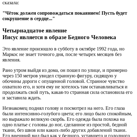
сказала:
"Чёток должен сопровождаться покаянием! Пусть будет
сокрушение в сердце..."
Четырнадцатое явление
Иисус является в образе Бедного Человека
Это явление произошло в субботу в октябре 1992 года, но
Маркос не знает точного дня, после четырех месяцев без
явления.
Рано утром выйдя из дома, он пошел по улице, и примерно
через 150 метров увидел странную фигуру, сидящую у
обочины дороги с опущенной головой. Странное чувство
охватило его, и хотя ему не хотелось там останавливаться и
продолжать свой путь, какая-то странная сила остановила его
и заставила ждать.
Незнакомец поднял голову и посмотрел на него. Его глаза
были интенсивно-голубого цвета; его лицо было спокойным,
но выражало великую скорбь. Его одежда была похожа на
одно платье с головы до ног, сделанное из простой, бедной
ткани, без швов или каких-либо других добавлений ткани.
Его внешний вид был как у бедного, уставшего и голодного