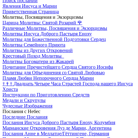
Поиск посланий
Явления Иисуса и Марии
Приветственная Страница
Молитвы, Посвящения и Экзорцизмы
Царица Молитвы: Святой Розарий
🌹
Различные Молитвы, Посвящения и Экзорцизмы
Молитвы Иисуса Доброго Пастыря Еноху
Молитвы для Божественной Подготовки Сердец
Молитвы Семейного Приюта
Молитвы из Других Откровений
Крестовый Поход Молитвы
Молитвы Богоматери из Жакарей
Почитание Пречистейшего Сердца Святого Иосифа
Молитвы для Объединения со Святой Любовью
Пламя Любви Непорочного Сердца Марии
†
†
†
Двадцать Четыре Часа Страстей Господа нашего Иисуса
Христа
Инструкции по Приготовлению Средств
Медали и Скрупулы
Чудесные Изображения
Послания с Небес
Последние Послания
Послания Иисуса Доброго Пастыря Еноху, Колумбия
Марианские Откровения Луз де Марии, Аргентина
Послания Анне в Меллатце/Гёттингене, Германия