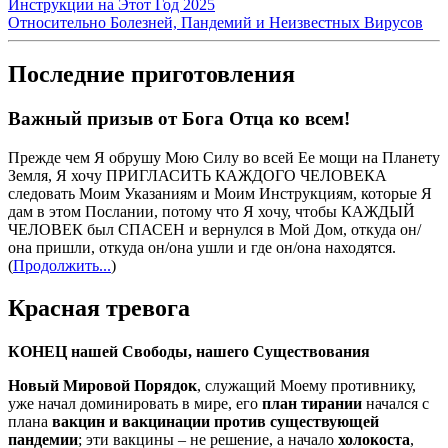
Инструкции на Этот Год 2025
Относительно Болезней, Пандемий и Неизвестных Вирусов
Последние приготовления
Важный призыв от Бога Отца ко всем!
Прежде чем Я обрушу Мою Силу во всей Ее мощи на Планету
Земля, Я хочу ПРИГЛАСИТЬ КАЖДОГО ЧЕЛОВЕКА
следовать Моим Указаниям и Моим Инструкциям, которые Я
дам в этом Послании, потому что Я хочу, чтобы КАЖДЫЙ
ЧЕЛОВЕК был СПАСЕН и вернулся в Мой Дом, откуда он/
она пришли, откуда он/она ушли и где он/она находятся.
(
Продолжить...
)
Красная тревога
КОНЕЦ нашей Свободы, нашего Существования
Новый Мировой Порядок
, служащий Моему противнику,
уже начал доминировать в мире, его
план тирании
начался с
плана
вакцин и вакцинации против существующей
пандемии
; эти вакцины – не решение, а начало
холокоста
,