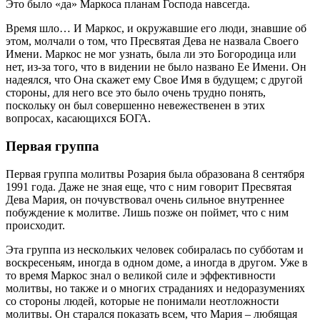
Это было «да» Маркоса планам Господа навсегда.
Время шло… И Маркос, и окружавшие его люди, знавшие об
этом, молчали о том, что Пресвятая Дева не назвала Своего
Имени. Маркос не мог узнать, была ли это Богородица или
нет, из-за того, что в видении не было названо Ее Имени. Он
надеялся, что Она скажет ему Свое Имя в будущем; с другой
стороны, для него все это было очень трудно понять,
поскольку он был совершенно невежественен в этих
вопросах, касающихся БОГА.
Первая группа
Первая группа молитвы Розария была образована 8 сентября
1991 года. Даже не зная еще, что с ним говорит Пресвятая
Дева Мария, он почувствовал очень сильное внутреннее
побуждение к молитве. Лишь позже он поймет, что с ним
происходит.
Эта группа из нескольких человек собиралась по субботам и
воскресеньям, иногда в одном доме, а иногда в другом. Уже в
то время Маркос знал о великой силе и эффективности
молитвы, но также и о многих страданиях и недоразумениях
со стороны людей, которые не понимали неотложности
молитвы. Он старался показать всем, что Мария – любящая