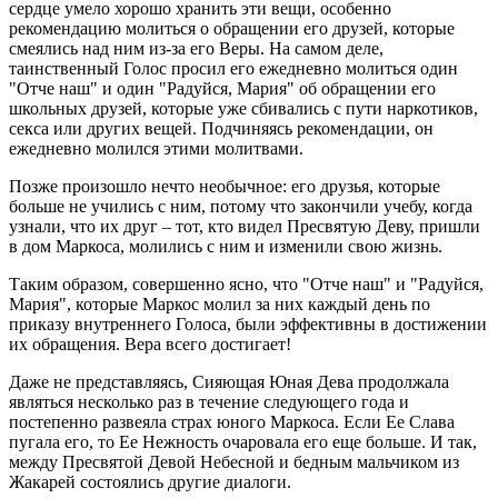
сердце умело хорошо хранить эти вещи, особенно
рекомендацию молиться о обращении его друзей, которые
смеялись над ним из-за его Веры. На самом деле,
таинственный Голос просил его ежедневно молиться один
"Отче наш" и один "Радуйся, Мария" об обращении его
школьных друзей, которые уже сбивались с пути наркотиков,
секса или других вещей. Подчиняясь рекомендации, он
ежедневно молился этими молитвами.
Позже произошло нечто необычное: его друзья, которые
больше не учились с ним, потому что закончили учебу, когда
узнали, что их друг – тот, кто видел Пресвятую Деву, пришли
в дом Маркоса, молились с ним и изменили свою жизнь.
Таким образом, совершенно ясно, что "Отче наш" и "Радуйся,
Мария", которые Маркос молил за них каждый день по
приказу внутреннего Голоса, были эффективны в достижении
их обращения. Вера всего достигает!
Даже не представляясь, Сияющая Юная Дева продолжала
являться несколько раз в течение следующего года и
постепенно развеяла страх юного Маркоса. Если Ее Слава
пугала его, то Ее Нежность очаровала его еще больше. И так,
между Пресвятой Девой Небесной и бедным мальчиком из
Жакарей состоялись другие диалоги.