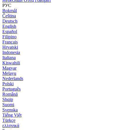
Небесный Отец говорит
РУС
Bokmål
Čeština
Deutsch
English
Español
Filipino
Français
Hrvatski
Indonesia
Italiana
Kiswahili
Magyar
Melayu
Nederlands
Polski
Português
Română
Shqip
Suomi
Svenska
Tiếng Việt
Türkçe
ελληνικά