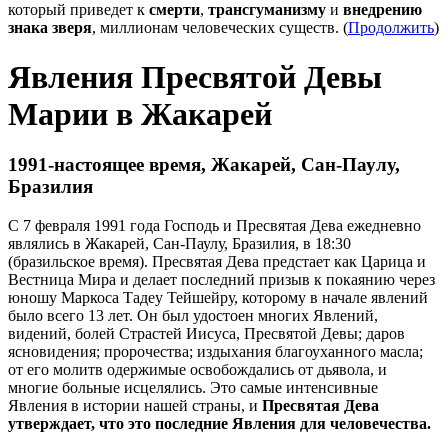
который приведет к
смерти
,
трансгуманизму
и
внедрению
знака зверя
, миллионам человеческих существ. (
Продолжить
)
Явления Пресвятой Девы
Марии в Жакарей
1991-настоящее время, Жакарей, Сан-Паулу,
Бразилия
С 7 февраля 1991 года Господь и Пресвятая Дева ежедневно
являлись в Жакарей, Сан-Паулу, Бразилия, в 18:30
(бразильское время). Пресвятая Дева предстает как Царица и
Вестница Мира и делает последний призыв к покаянию через
юношу Маркоса Тадеу Тейшейру, которому в начале явлений
было всего 13 лет. Он был удостоен многих Явлений,
видений, болей Страстей Иисуса, Пресвятой Девы; даров
ясновидения; пророчества; издыхания благоуханного масла;
от его молитв одержимые освобождались от дьявола, и
многие больные исцелялись. Это самые интенсивные
Явления в истории нашей страны, и
Пресвятая Дева
утверждает, что это последние Явления для человечества.