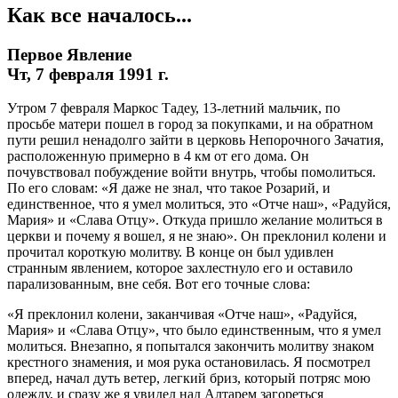
Как все началось...
Первое Явление
Чт, 7 февраля 1991 г.
Утром 7 февраля Маркос Тадеу, 13-летний мальчик, по
просьбе матери пошел в город за покупками, и на обратном
пути решил ненадолго зайти в церковь Непорочного Зачатия,
расположенную примерно в 4 км от его дома. Он
почувствовал побуждение войти внутрь, чтобы помолиться.
По его словам: «Я даже не знал, что такое Розарий, и
единственное, что я умел молиться, это «Отче наш», «Радуйся,
Мария» и «Слава Отцу». Откуда пришло желание молиться в
церкви и почему я вошел, я не знаю». Он преклонил колени и
прочитал короткую молитву. В конце он был удивлен
странным явлением, которое захлестнуло его и оставило
парализованным, вне себя. Вот его точные слова:
«Я преклонил колени, заканчивая «Отче наш», «Радуйся,
Мария» и «Слава Отцу», что было единственным, что я умел
молиться. Внезапно, я попытался закончить молитву знаком
крестного знамения, и моя рука остановилась. Я посмотрел
вперед, начал дуть ветер, легкий бриз, который потряс мою
одежду, и сразу же я увидел над Алтарем загореться