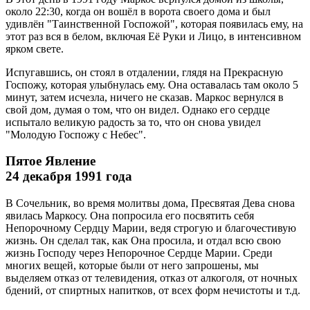
около 22:30, когда он вошёл в ворота своего дома и был
удивлён "Таинственной Госпожой", которая появилась ему, на
этот раз вся в белом, включая Её Руки и Лицо, в интенсивном
ярком свете.
Испугавшись, он стоял в отдалении, глядя на Прекрасную
Госпожу, которая улыбнулась ему. Она оставалась там около 5
минут, затем исчезла, ничего не сказав. Маркос вернулся в
свой дом, думая о том, что он видел. Однако его сердце
испытало великую радость за то, что он снова увидел
"Молодую Госпожу с Небес".
Пятое Явление
24 декабря 1991 года
В Сочельник, во время молитвы дома, Пресвятая Дева снова
явилась Маркосу. Она попросила его посвятить себя
Непорочному Сердцу Марии, ведя строгую и благочестивую
жизнь. Он сделал так, как Она просила, и отдал всю свою
жизнь Господу через Непорочное Сердце Марии. Среди
многих вещей, которые были от него запрошены, мы
выделяем отказ от телевидения, отказ от алкоголя, от ночных
бдений, от спиртных напитков, от всех форм нечистоты и т.д.