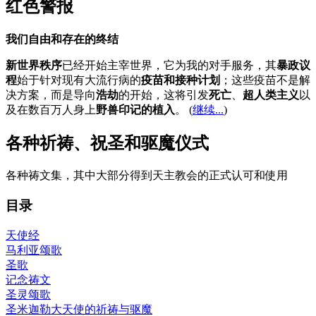
红色警报
我们自由和存在的终结
新世界秩序
已经开始主宰世界，它为我的对手服务，其
暴政议
程
始于针对现有大流行病的
疫苗和接种计划
；这些疫苗不是解
决方案，而是导向
浩劫
的开始，这将引发
死亡
、
超人类主义
以
及在数百万人身上
野兽印记的植入
。 (
继续...
)
各种祈祷、祝圣和驱魔仪式
各种祷文集，其中大部分得到天主教会的正式认可和使用
目录
天使经
马利亚颂歌
圣歌
记念祷文
圣灵颂歌
圣米迦勒大天使的祈祷与驱魔