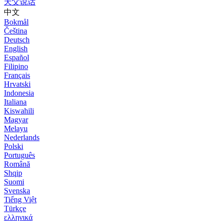
天父说话
中文
Bokmål
Čeština
Deutsch
English
Español
Filipino
Français
Hrvatski
Indonesia
Italiana
Kiswahili
Magyar
Melayu
Nederlands
Polski
Português
Română
Shqip
Suomi
Svenska
Tiếng Việt
Türkçe
ελληνικά