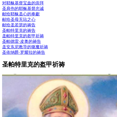
对耶稣基督宝血的崇拜
圣肩伤的耶稣基督忠诚
献给耶稣圣心的奉獻
献给圣母无玷之心
献给圣若瑟的祷告
圣帕特里克的祷告
圣帕特里克的盔甲祈祷
圣帕德雷·皮奥的祷告
圣安东尼教导的驱魔祈祷
圣依纳爵·罗耀拉的祷告
圣帕特里克的盔甲祈祷