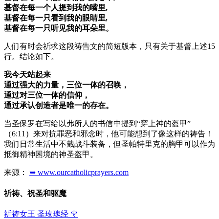
基督在每一个人提到我的嘴里,
基督在每一只看到我的眼睛里,
基督在每一只听见我的耳朵里。
人们有时会祈求这段祷告文的简短版本，只有关于基督上述15
行。结论如下。
我今天站起来
通过强大的力量，三位一体的召唤，
通过对三位一体的信仰，
通过承认创造者是唯一的存在。
当圣保罗在写给以弗所人的书信中提到“穿上神的盔甲”
（6:11）来对抗罪恶和邪念时，他可能想到了像这样的祷告！
我们日常生活中不戴战斗装备，但圣帕特里克的胸甲可以作为
抵御精神困境的神圣盔甲。
来源：
➥ www.ourcatholicprayers.com
祈祷、祝圣和驱魔
祈祷女王 圣玫瑰经
🌹