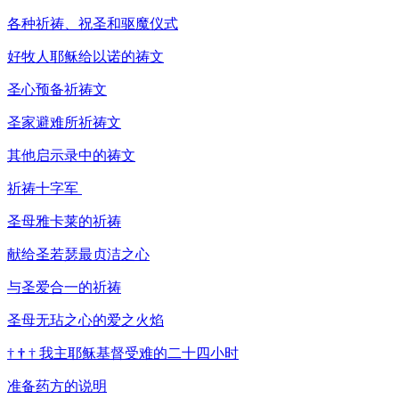
各种祈祷、祝圣和驱魔仪式
好牧人耶稣给以诺的祷文
圣心预备祈祷文
圣家避难所祈祷文
其他启示录中的祷文
祈祷十字军
圣母雅卡莱的祈祷
献给圣若瑟最贞洁之心
与圣爱合一的祈祷
圣母无玷之心的爱之火焰
†
†
†
我主耶稣基督受难的二十四小时
准备药方的说明