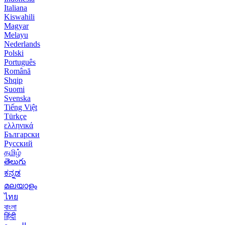
Italiana
Kiswahili
Magyar
Melayu
Nederlands
Polski
Português
Română
Shqip
Suomi
Svenska
Tiếng Việt
Türkçe
ελληνικά
Български
Русский
தமிழ்
తెలుగు
ಕನ್ನಡ
മലയാളം
ไทย
বাংলা
हिंदी