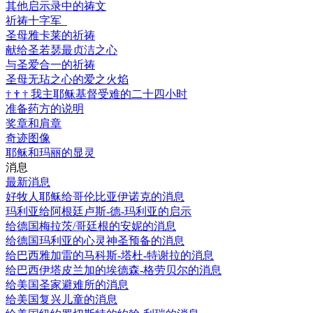
其他启示录中的祷文
祈祷十字军
圣母雅卡莱的祈祷
献给圣若瑟最贞洁之心
与圣爱合一的祈祷
圣母无玷之心的爱之火焰
†
†
†
我主耶稣基督受难的二十四小时
准备药方的说明
奖章和肩章
奇迹图像
耶稣和玛丽的显灵
消息
最新消息
好牧人耶稣给哥伦比亚伊诺克的消息
玛利亚给阿根廷卢斯-德-玛利亚的启示
给德国梅拉茨/哥廷根的安妮的消息
给德国玛利亚的心灵神圣预备的消息
给巴西雅加雷的马科斯-塔杜-特谢拉的消息
给巴西伊塔皮兰加的埃德森-格劳贝尔的消息
给美国圣家避难所的消息
给美国复兴儿童的消息