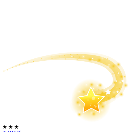
★
★
★