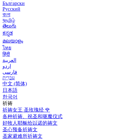
Български
Русский
বাংলা
বதமிழ்
తెలుగు
ಕನ್ನಡ
മലയാളം
ไทย
हिंदी
العربية
اردو
فارسی
עִברִית
中文 (简体)
日本語
한국어
祈祷
祈祷女王 圣玫瑰经
🌹
各种祈祷、祝圣和驱魔仪式
好牧人耶稣给以诺的祷文
圣心预备祈祷文
圣家避难所祈祷文