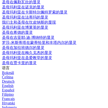
圣母在佩勒瓦欣的显灵
圣母玛利亚在诺克的显灵
圣母玛利亚在卡斯特尔佩特罗索的显灵
圣母玛利亚在法蒂玛的显灵
我们主和圣母在坎皮纳斯的显现
圣母玛利亚在博莱英的显灵
圣母在希德的显灵
圣母在吉亚耶-迪-博纳特的显灵
罗莎-米斯蒂塔在蒙蒂恰里和丰塔内尔的显灵
圣母在加拉班德尔的显灵
圣母玛利亚在梅久戈杰的显灵
圣母玛利亚在圣爱教堂的显灵
圣母在贾卡里的显灵
语言
Bokmål
Čeština
Deutsch
English
Español
Filipino
Français
Hrvatski
Indonesia