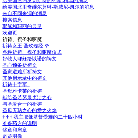
给美国纽约罗切斯特的约翰-利瑞的消息
给美国北里奇维尔莫琳-斯威尼-凯尔的消息
来自不同来源的消息
搜索信息
耶稣和玛丽的显灵
欢迎页
祈祷、祝圣和驱魔
祈祷女王 圣玫瑰经
🌹
各种祈祷、祝圣和驱魔仪式
好牧人耶稣给以诺的祷文
圣心预备祈祷文
圣家避难所祈祷文
其他启示录中的祷文
祈祷十字军
圣母雅卡莱的祈祷
献给圣若瑟最贞洁之心
与圣爱合一的祈祷
圣母无玷之心的爱之火焰
†
†
†
我主耶稣基督受难的二十四小时
准备药方的说明
奖章和肩章
奇迹图像