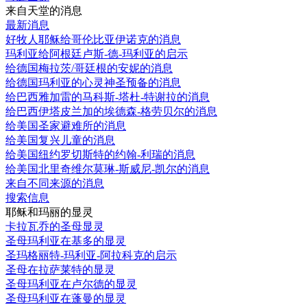
来自天堂的消息
最新消息
好牧人耶稣给哥伦比亚伊诺克的消息
玛利亚给阿根廷卢斯-德-玛利亚的启示
给德国梅拉茨/哥廷根的安妮的消息
给德国玛利亚的心灵神圣预备的消息
给巴西雅加雷的马科斯-塔杜-特谢拉的消息
给巴西伊塔皮兰加的埃德森-格劳贝尔的消息
给美国圣家避难所的消息
给美国复兴儿童的消息
给美国纽约罗切斯特的约翰-利瑞的消息
给美国北里奇维尔莫琳-斯威尼-凯尔的消息
来自不同来源的消息
搜索信息
耶稣和玛丽的显灵
卡拉瓦乔的圣母显灵
圣母玛利亚在基多的显灵
圣玛格丽特-玛利亚-阿拉科克的启示
圣母在拉萨莱特的显灵
圣母玛利亚在卢尔德的显灵
圣母玛利亚在蓬曼的显灵