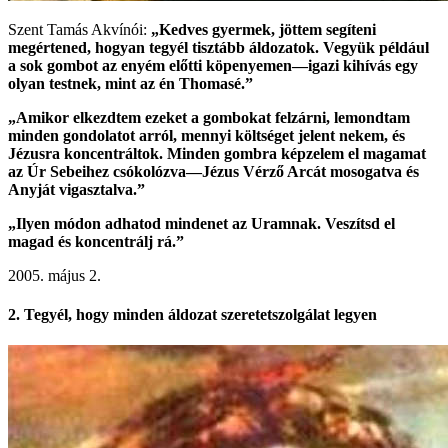
Szent Tamás Akvínói:
„Kedves gyermek, jöttem segíteni
megértened, hogyan tegyél tisztább áldozatok. Vegyük például
a sok gombot az enyém előtti köpenyemen—igazi kihívás egy
olyan testnek, mint az én Thomasé.”
„Amikor elkezdtem ezeket a gombokat felzárni, lemondtam
minden gondolatot arról, mennyi költséget jelent nekem, és
Jézusra koncentráltok. Minden gombra képzelem el magamat
az Úr Sebeihez csókolózva—Jézus Vérző Arcát mosogatva és
Anyját vigasztalva.”
„Ilyen módon adhatod mindenet az Uramnak. Veszítsd el
magad és koncentrálj rá.”
2005. május 2.
2. Tegyél, hogy minden áldozat szeretetszolgálat legyen