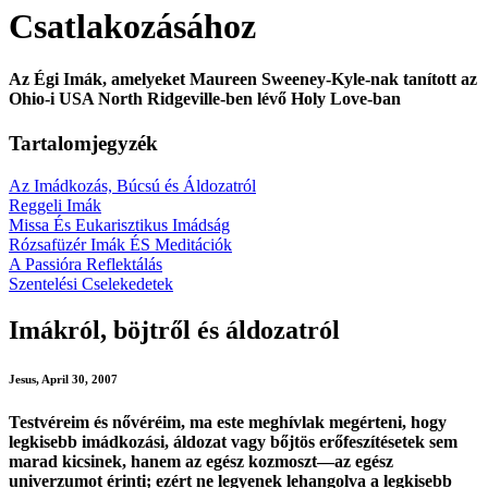
Csatlakozásához
Az Égi Imák, amelyeket Maureen Sweeney-Kyle-nak tanított az
Ohio-i USA North Ridgeville-ben lévő Holy Love-ban
Tartalomjegyzék
Az Imádkozás, Búcsú és Áldozatról
Reggeli Imák
Missa És Eukarisztikus Imádság
Rózsafüzér Imák ÉS Meditációk
A Passióra Reflektálás
Szentelési Cselekedetek
Imákról, böjtről és áldozatról
Jesus, April 30, 2007
Testvéreim és nővéréim, ma este meghívlak megérteni, hogy
legkisebb imádkozási, áldozat vagy bőjtös erőfeszítésetek sem
marad kicsinek, hanem az egész kozmoszt—az egész
univerzumot érinti; ezért ne legyenek lehangolva a legkisebb