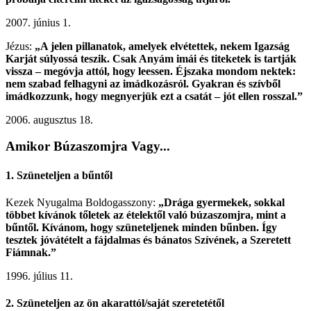
2007. június 1.
Jézus:
„A jelen pillanatok, amelyek elvétettek, nekem Igazság
Karját súlyossá teszik. Csak Anyám imái és titeketek is tartják
vissza – megóvja attól, hogy leessen. Éjszaka mondom nektek:
nem szabad felhagyni az imádkozásról. Gyakran és szívből
imádkozzunk, hogy megnyerjük ezt a csatát – jót ellen rosszal.”
2006. augusztus 18.
Amikor Búzaszomjra Vagy...
1. Szüneteljen a bűntől
Kezek Nyugalma Boldogasszony:
„Drága gyermekek, sokkal
többet kívánok tőletek az ételektől való búzaszomjra, mint a
bűntől. Kívánom, hogy szüneteljenek minden bűnben. Így
tesztek jóvátételt a fájdalmas és bánatos Szívének, a Szeretett
Fiámnak.”
1996. július 11.
2. Szüneteljen az ön akarattól/saját szeretetétől