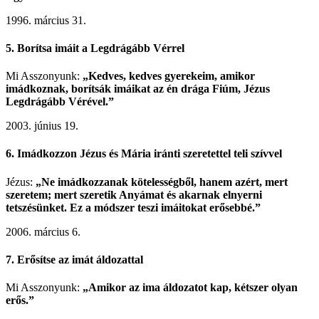
1996. március 31.
5. Borítsa imáit a Legdrágább Vérrel
Mi Asszonyunk:
„Kedves, kedves gyerekeim, amikor
imádkoznak, borítsák imáikat az én drága Fiúm, Jézus
Legdrágább Vérével.”
2003. június 19.
6. Imádkozzon Jézus és Mária iránti szeretettel teli szívvel
Jézus:
„Ne imádkozzanak kötelességből, hanem azért, mert
szeretem; mert szeretik Anyámat és akarnak elnyerni
tetszésünket. Ez a módszer teszi imáitokat erősebbé.”
2006. március 6.
7. Erősítse az imát áldozattal
Mi Asszonyunk:
„Amikor az ima áldozatot kap, kétszer olyan
erős.”