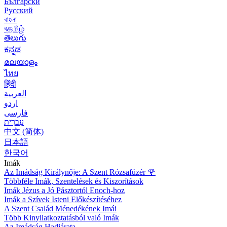
Български
Русский
বাংলা
বதமிழ்
తెలుగు
ಕನ್ನಡ
മലയാളം
ไทย
हिंदी
العربية
اردو
فارسی
עִברִית
中文 (简体)
日本語
한국어
Imák
Az Imádság Királynője: A Szent Rózsafüzér
🌹
Többféle Imák, Szentelések és Kiszorítások
Imák Jézus a Jó Pásztortól Enoch-hoz
Imák a Szívek Isteni Előkészítéséhez
A Szent Család Ménedékének Imái
Több Kinyilatkoztatásból való Imák
Az Imádság Hadjárata