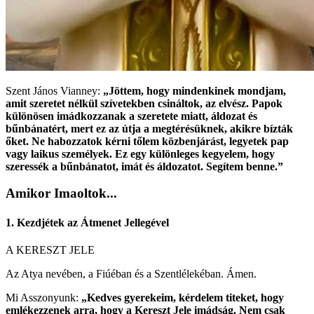
Szent János Vianney:
„Jöttem, hogy mindenkinek mondjam,
amit szeretet nélkül szívetekben csináltok, az elvész. Papok
különösen imádkozzanak a szeretete miatt, áldozat és
bűnbánatért, mert ez az útja a megtérésüknek, akikre bízták
őket. Ne habozzatok kérni tőlem közbenjárást, legyetek pap
vagy laikus személyek. Ez egy különleges kegyelem, hogy
szeressék a bűnbánatot, imát és áldozatot. Segítem benne.”
Amikor Imaoltok...
1. Kezdjétek az Átmenet Jellegével
A KERESZT JELE
Az Atya nevében, a Fiúéban és a Szentlélekéban. Ámen.
Mi Asszonyunk:
„Kedves gyerekeim, kérdelem titeket, hogy
emlékezzenek arra, hogy a Kereszt Jele imádság. Nem csak