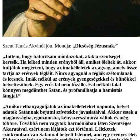
Szent Tamás Akvínói jön.
Mondja:
„Dicsőség Jézusnak.”
„Jöttem, hogy bátorítsam mindazokat, akik a szentséget
keresik. Ha lelked minden erényből áll, amiket öleltek át, akkor
tudjátok megérteni, hogy az imakélletetek az agyag, amely össze
tartja az erények tégláit. Nincs agyagnál a téglák szétomlanak
és leesnek. Imák nélkül az erények gyengeségekkel és bűnökkel
helyettesülnek. Egy erős fal nem tűzálló. Fal nélküli falat
könnyen megdönthet Satan, és profanálhatja a hamisítás
lángjai.”
„Amikor elhanyagoljátok az imakélleteteket naponta, helyet
adatok Satannak bejutni szívetekbe javaslataival. Akkor estek a
magányságba, egoizmusba, kényszerszámúvá váltok és még
többre. Továbbá nem vagytok harmóniában Isten Szentséges
Akaratával, ezért nem látjátok ezt történni. Léleketek
szinkronban van Satannal helyett Istennel, ami egy erényes élet.