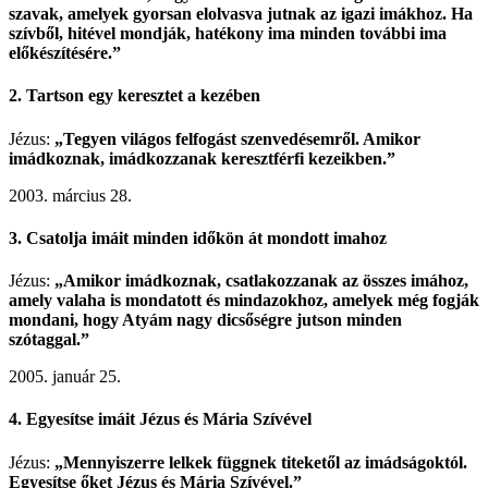
szavak, amelyek gyorsan elolvasva jutnak az igazi imákhoz. Ha
szívből, hitével mondják, hatékony ima minden további ima
előkészítésére.”
2. Tartson egy keresztet a kezében
Jézus:
„Tegyen világos felfogást szenvedésemről. Amikor
imádkoznak, imádkozzanak keresztférfi kezeikben.”
2003. március 28.
3. Csatolja imáit minden időkön át mondott imahoz
Jézus:
„Amikor imádkoznak, csatlakozzanak az összes imához,
amely valaha is mondatott és mindazokhoz, amelyek még fogják
mondani, hogy Atyám nagy dicsőségre jutson minden
szótaggal.”
2005. január 25.
4. Egyesítse imáit Jézus és Mária Szívével
Jézus:
„Mennyiszerre lelkek függnek titeketől az imádságoktól.
Egyesítse őket Jézus és Mária Szívével.”