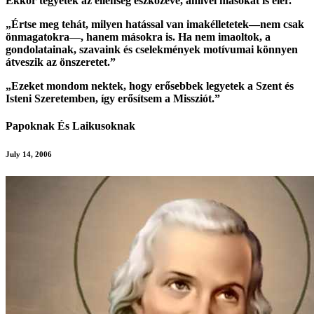
Ekkor tegyétek az ellenség eszközévé, amivel másokat is elér.”
„Értse meg tehát, milyen hatással van imakélletetek—nem csak
önmagatokra—, hanem másokra is. Ha nem imaoltok, a
gondolatainak, szavaink és cselekmények motívumai könnyen
átveszik az önszeretet.”
„Ezeket mondom nektek, hogy erősebbek legyetek a Szent és
Isteni Szeretemben, így erősítsem a Missziót.”
Papoknak És Laikusoknak
July 14, 2006