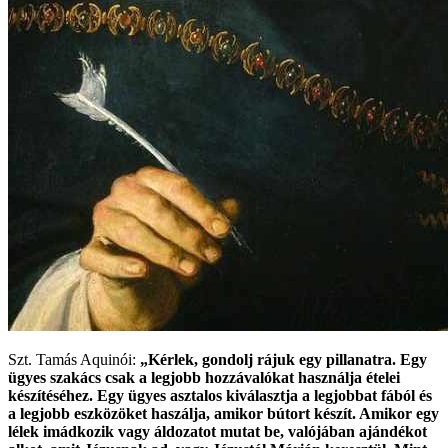
Szt. Tamás Aquinói:
„Kérlek, gondolj rájuk egy pillanatra. Egy
ügyes szakács csak a legjobb hozzávalókat használja ételei
készítéséhez. Egy ügyes asztalos kiválasztja a legjobbat fából és
a legjobb eszközöket haszálja, amikor bútort készít. Amikor egy
lélek imádkozik vagy áldozatot mutat be, valójában ajándékot