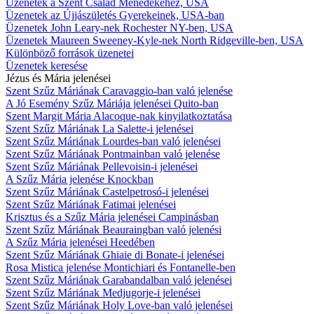
Üzenetek a Szent Család Ménedékéhez, USA
Üzenetek az Újjászületés Gyerekeinek, USA-ban
Üzenetek John Leary-nek Rochester NY-ben, USA
Üzenetek Maureen Sweeney-Kyle-nek North Ridgeville-ben, USA
Különböző források üzenetei
Üzenetek keresése
Jézus és Mária jelenései
Szent Szűz Máriának Caravaggio-ban való jelenése
A Jó Esemény Szűz Máriája jelenései Quito-ban
Szent Margit Mária Alacoque-nak kinyilatkoztatása
Szent Szűz Máriának La Salette-i jelenései
Szent Szűz Máriának Lourdes-ban való jelenései
Szent Szűz Máriának Pontmainban való jelenése
Szent Szűz Máriának Pellevoisin-i jelenései
A Szűz Mária jelenése Knockban
Szent Szűz Máriának Castelpetrosó-i jelenései
Szent Szűz Máriának Fatimai jelenései
Krisztus és a Szűz Mária jelenései Campinásban
Szent Szűz Máriának Beauraingban való jelenési
A Szűz Mária jelenései Heedében
Szent Szűz Máriának Ghiaie di Bonate-i jelenései
Rosa Mistica jelenése Montichiari és Fontanelle-ben
Szent Szűz Máriának Garabandalban való jelenései
Szent Szűz Máriának Medjugorje-i jelenései
Szent Szűz Máriának Holy Love-ban való jelenései