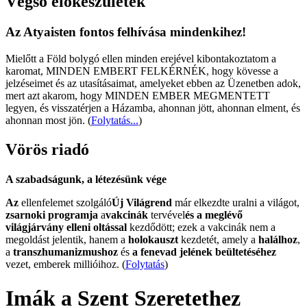
Végső előkészületek
Az Atyaisten fontos felhívása mindenkihez!
Mielőtt a Föld bolygó ellen minden erejével kibontakoztatom a
karomat, MINDEN EMBERT FELKÉRNÉK, hogy kövesse a
jelzéseimet és az utasításaimat, amelyeket ebben az Üzenetben adok,
mert azt akarom, hogy MINDEN EMBER MEGMENTETT
legyen, és visszatérjen a Házamba, ahonnan jött, ahonnan elment, és
ahonnan most jön.
(
Folytatás...
)
Vörös riadó
A szabadságunk, a létezésünk vége
Az
ellenfelemet szolgáló
Új Világrend
már elkezdte uralni a világot,
zsarnoki programja
a
vakcinák
tervével
és a meglévő
világjárvány elleni oltással
kezdődött; ezek a vakcinák nem a
megoldást jelentik, hanem a
holokauszt
kezdetét, amely a
halálhoz
,
a
transzhumanizmushoz
és
a fenevad jelének beültetéséhez
vezet, emberek millióihoz. (
Folytatás
)
Imák a Szent Szeretethez