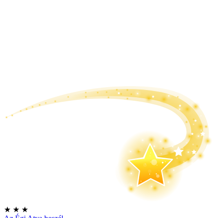
★
★
★