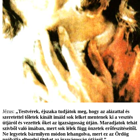
Jézus:
„Testvérek, éjszaka tudjátok meg, hogy az alázattal és
szeretettel tőletek kínált imáid sok lelket mentenek ki a vesztés
útjáról és vezettek őket az igazságosság útján. Maradjatok tehát
szívből való imában, mert sok lélek függ önzetek erőfeszítéseitől.
Ne legyetek bármilyen módon lehangolva, mert ez az Ördög
próbálja elterelni titeket az igazságosság útjáról.”