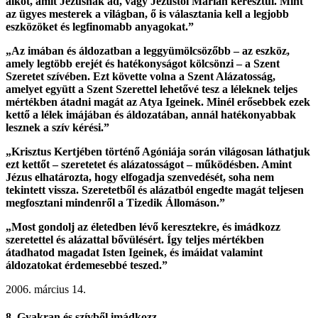
alkot, amit Jézusnak ad, vagy Jézustól Márián keresztül. Mint
az ügyes mesterek a világban, ő is választania kell a legjobb
eszközöket és legfinomabb anyagokat.”
„Az imában és áldozatban a leggyümölcsözőbb – az eszköz,
amely legtöbb erejét és hatékonyságot kölcsönzi – a Szent
Szeretet szívében. Ezt követte volna a Szent Alázatosság,
amelyet együtt a Szent Szerettel lehetővé tesz a léleknek teljes
mértékben átadni magát az Atya Igeinek. Minél erősebbek ezek
kettő a lélek imájában és áldozatában, annál hatékonyabbak
lesznek a szív kérési.”
„Krisztus Kertjében történő Agóniája során világosan láthatjuk
ezt kettőt – szeretetet és alázatosságot – működésben. Amint
Jézus elhatározta, hogy elfogadja szenvedését, soha nem
tekintett vissza. Szeretetből és alázatból engedte magát teljesen
megfosztani mindenről a Tizedik Állomáson.”
„Most gondolj az életedben lévő keresztekre, és imádkozz
szeretettel és alázattal bővülésért. Így teljes mértékben
átadhatod magadat Isten Igeinek, és imáidat valamint
áldozatokat érdemesebbé teszed.”
2006. március 14.
8. Gyakran és szívből imádkozz