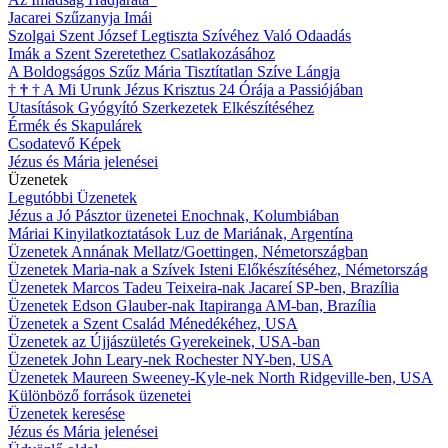
Jacarei Szűzanyja Imái
Szolgai Szent József Legtiszta Szívéhez Való Odaadás
Imák a Szent Szeretethez Csatlakozásához
A Boldogságos Szűz Mária Tisztítatlan Szíve Lángja
†
†
†
A Mi Urunk Jézus Krisztus 24 Órája a Passiójában
Utasítások Gyógyító Szerkezetek Elkészítéséhez
Érmék és Skapulárek
Csodatevő Képek
Jézus és Mária jelenései
Üzenetek
Legutóbbi Üzenetek
Jézus a Jó Pásztor üzenetei Enochnak, Kolumbiában
Máriai Kinyilatkoztatások Luz de Mariának, Argentína
Üzenetek Annának Mellatz/Goettingen, Németországban
Üzenetek Maria-nak a Szívek Isteni Előkészítéséhez, Németország
Üzenetek Marcos Tadeu Teixeira-nak Jacareí SP-ben, Brazília
Üzenetek Edson Glauber-nak Itapiranga AM-ban, Brazília
Üzenetek a Szent Család Ménedékéhez, USA
Üzenetek az Újjászületés Gyerekeinek, USA-ban
Üzenetek John Leary-nek Rochester NY-ben, USA
Üzenetek Maureen Sweeney-Kyle-nek North Ridgeville-ben, USA
Különböző források üzenetei
Üzenetek keresése
Jézus és Mária jelenései