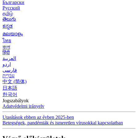
Български
Русский
தமிழ்
తెలుగు
ಕನ್ನಡ
മലയാളം
ไทย
বাংলা
हिंदी
العربية
اردو
فارسی
עִברִית
中文 (简体)
日本語
한국어
Jogszabályok
Adatvédelmi irányelv
Utasítások ebben az évben 2025-ben
Betegségek, pandémiák és ismeretlen vírusokkal kapcsolatban