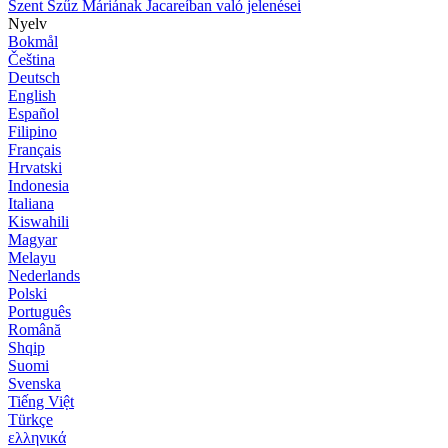
Szent Szűz Máriának Jacareíban való jelenései
Nyelv
Bokmål
Čeština
Deutsch
English
Español
Filipino
Français
Hrvatski
Indonesia
Italiana
Kiswahili
Magyar
Melayu
Nederlands
Polski
Português
Română
Shqip
Suomi
Svenska
Tiếng Việt
Türkçe
ελληνικά