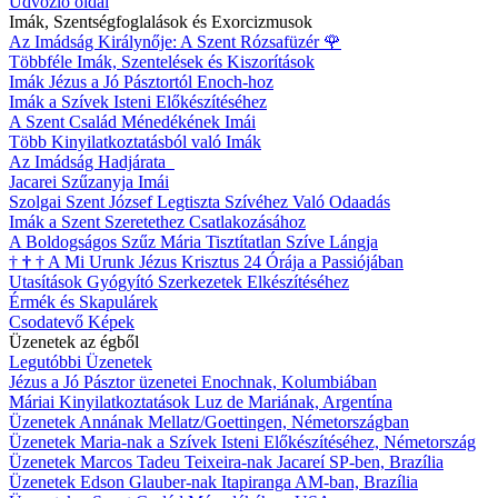
Üdvözlő oldal
Imák, Szentségfoglalások és Exorcizmusok
Az Imádság Királynője: A Szent Rózsafüzér
🌹
Többféle Imák, Szentelések és Kiszorítások
Imák Jézus a Jó Pásztortól Enoch-hoz
Imák a Szívek Isteni Előkészítéséhez
A Szent Család Ménedékének Imái
Több Kinyilatkoztatásból való Imák
Az Imádság Hadjárata
Jacarei Szűzanyja Imái
Szolgai Szent József Legtiszta Szívéhez Való Odaadás
Imák a Szent Szeretethez Csatlakozásához
A Boldogságos Szűz Mária Tisztítatlan Szíve Lángja
†
†
†
A Mi Urunk Jézus Krisztus 24 Órája a Passiójában
Utasítások Gyógyító Szerkezetek Elkészítéséhez
Érmék és Skapulárek
Csodatevő Képek
Üzenetek az égből
Legutóbbi Üzenetek
Jézus a Jó Pásztor üzenetei Enochnak, Kolumbiában
Máriai Kinyilatkoztatások Luz de Mariának, Argentína
Üzenetek Annának Mellatz/Goettingen, Németországban
Üzenetek Maria-nak a Szívek Isteni Előkészítéséhez, Németország
Üzenetek Marcos Tadeu Teixeira-nak Jacareí SP-ben, Brazília
Üzenetek Edson Glauber-nak Itapiranga AM-ban, Brazília