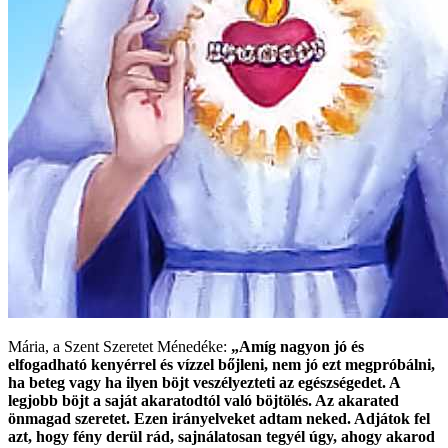
Mária, a Szent Szeretet Ménedéke:
„Amíg nagyon jó és
elfogadható kenyérrel és vízzel bőjleni, nem jó ezt megpróbálni,
ha beteg vagy ha ilyen böjt veszélyezteti az egészségedet. A
legjobb böjt a saját akaratodtól való böjtölés. Az akarated
önmagad szeretet. Ezen irányelveket adtam neked. Adjátok fel
azt, hogy fény derül rád, sajnálatosan tegyél úgy, ahogy akarod