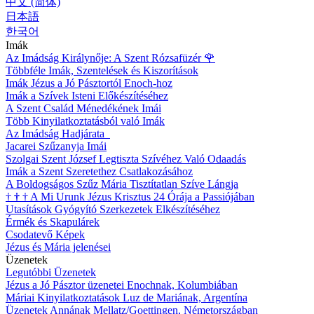
中文 (简体)
日本語
한국어
Imák
Az Imádság Királynője: A Szent Rózsafüzér
🌹
Többféle Imák, Szentelések és Kiszorítások
Imák Jézus a Jó Pásztortól Enoch-hoz
Imák a Szívek Isteni Előkészítéséhez
A Szent Család Ménedékének Imái
Több Kinyilatkoztatásból való Imák
Az Imádság Hadjárata
Jacarei Szűzanyja Imái
Szolgai Szent József Legtiszta Szívéhez Való Odaadás
Imák a Szent Szeretethez Csatlakozásához
A Boldogságos Szűz Mária Tisztítatlan Szíve Lángja
†
†
†
A Mi Urunk Jézus Krisztus 24 Órája a Passiójában
Utasítások Gyógyító Szerkezetek Elkészítéséhez
Érmék és Skapulárek
Csodatevő Képek
Jézus és Mária jelenései
Üzenetek
Legutóbbi Üzenetek
Jézus a Jó Pásztor üzenetei Enochnak, Kolumbiában
Máriai Kinyilatkoztatások Luz de Mariának, Argentína
Üzenetek Annának Mellatz/Goettingen, Németországban