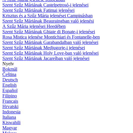
Szent Szűz Máriának Castelpetrosó-i jelenései
Szent Szűz Máriának Fatimai jelenései
Krisztus és a Szűz Mária jelenései Campinásban
Szent Szűz Máriának Beauraingban való jelenési
A Szűz Mária jelenései Heedében
Szent Szűz Máriának Ghiaie di Bonate-i jelenései
Rosa Mistica jelenése Montichiari és Fontanelle-ben
Szent Szűz Máriának Garabandalban való jelenései
Szent Szűz Máriának Medjugorje-i jelenései
Szent Szűz Máriának Holy Love-ban való jelenései
Szent Szűz Máriának Jacareíban való jelenései
Nyelv
Bokmål
Čeština
Deutsch
English
Español
Filipino
Français
Hrvatski
Indonesia
Italiana
Kiswahili
Magyar