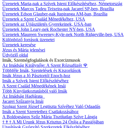
Üzenetek Maria-nak a Szívek Isteni Előkészítéséhez, Németország
Üzenetek Marcos Tadeu Teixeira-nak Jacareí SP-ben, Brazília
Üzenetek Edson Glauber-nak Itapiranga AM-ban, Brazília
Üzenetek a Szent Család Ménedékéhez, USA
Üzenetek az Újjászületés Gyerekeinek, USA-ban
Üzenetek John Leary-nek Rochester NY-ben, USA
Üzenetek Maureen Sweeney-Kyle-nek North Ridgeville-ben, USA
Különböző források üzenetei
Üzenetek keresése
Jézus és Mária jelenései
Üdvözlő oldal
Imák, Szentségfoglalások és Exorcizmusok
Az Imádság Királynője: A Szent Rózsafüzér
🌹
Többféle Imák, Szentelések és Kiszorítások
Imák Jézus a Jó Pásztortól Enoch-hoz
Imák a Szívek Isteni Előkészítéséhez
A Szent Család Ménedékének Imái
Több Kinyilatkoztatásból való Imák
Az Imádság Hadjárata
Jacarei Szűzanyja Imái
Szolgai Szent József Legtiszta Szívéhez Való Odaadás
Imák a Szent Szeretethez Csatlakozásához
A Boldogságos Szűz Mária Tisztítatlan Szíve Lángja
†
†
†
A Mi Urunk Jézus Krisztus 24 Órája a Passiójában
Utasítások Gyógyító Szerkezetek Elkészítéséhez