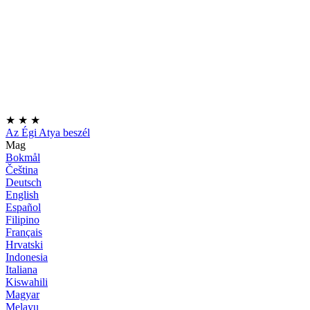
★
★
★
Az Égi Atya beszél
Mag
Bokmål
Čeština
Deutsch
English
Español
Filipino
Français
Hrvatski
Indonesia
Italiana
Kiswahili
Magyar
Melayu