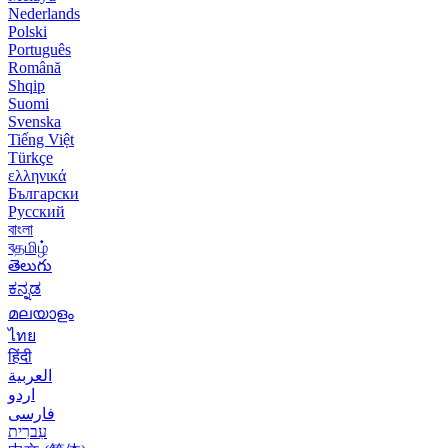
Nederlands
Polski
Português
Română
Shqip
Suomi
Svenska
Tiếng Việt
Türkçe
ελληνικά
Български
Русский
বাংলা
বதமிழ்
తెలుగు
ಕನ್ನಡ
മലയാളം
ไทย
हिंदी
العربية
اردو
فارسی
עִברִית