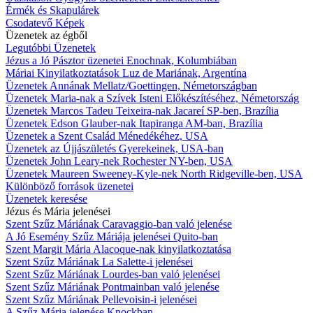
Érmék és Skapulárek
Csodatevő Képek
Üzenetek az égből
Legutóbbi Üzenetek
Jézus a Jó Pásztor üzenetei Enochnak, Kolumbiában
Máriai Kinyilatkoztatások Luz de Mariának, Argentína
Üzenetek Annának Mellatz/Goettingen, Németországban
Üzenetek Maria-nak a Szívek Isteni Előkészítéséhez, Németország
Üzenetek Marcos Tadeu Teixeira-nak Jacareí SP-ben, Brazília
Üzenetek Edson Glauber-nak Itapiranga AM-ban, Brazília
Üzenetek a Szent Család Ménedékéhez, USA
Üzenetek az Újjászületés Gyerekeinek, USA-ban
Üzenetek John Leary-nek Rochester NY-ben, USA
Üzenetek Maureen Sweeney-Kyle-nek North Ridgeville-ben, USA
Különböző források üzenetei
Üzenetek keresése
Jézus és Mária jelenései
Szent Szűz Máriának Caravaggio-ban való jelenése
A Jó Esemény Szűz Máriája jelenései Quito-ban
Szent Margit Mária Alacoque-nak kinyilatkoztatása
Szent Szűz Máriának La Salette-i jelenései
Szent Szűz Máriának Lourdes-ban való jelenései
Szent Szűz Máriának Pontmainban való jelenése
Szent Szűz Máriának Pellevoisin-i jelenései
A Szűz Mária jelenése Knockban