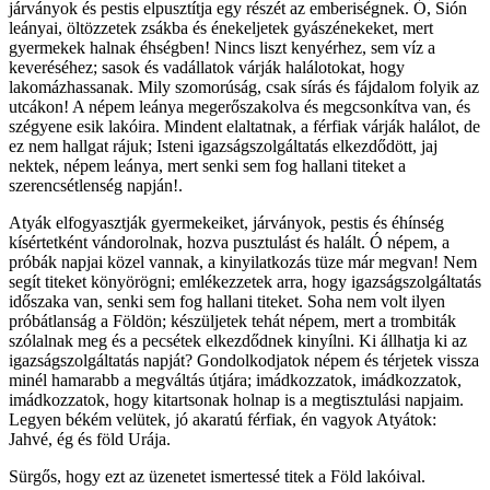
járványok és pestis elpusztítja egy részét az emberiségnek. Ó, Sión
leányai, öltözzetek zsákba és énekeljetek gyászénekeket, mert
gyermekek halnak éhségben! Nincs liszt kenyérhez, sem víz a
keveréséhez; sasok és vadállatok várják halálotokat, hogy
lakomázhassanak. Mily szomorúság, csak sírás és fájdalom folyik az
utcákon! A népem leánya megerőszakolva és megcsonkítva van, és
szégyene esik lakóira. Mindent elaltatnak, a férfiak várják halálot, de
ez nem hallgat rájuk; Isteni igazságszolgáltatás elkezdődött, jaj
nektek, népem leánya, mert senki sem fog hallani titeket a
szerencsétlenség napján!.
Atyák elfogyasztják gyermekeiket, járványok, pestis és éhínség
kísértetként vándorolnak, hozva pusztulást és halált. Ó népem, a
próbák napjai közel vannak, a kinyilatkozás tüze már megvan! Nem
segít titeket könyörögni; emlékezzetek arra, hogy igazságszolgáltatás
időszaka van, senki sem fog hallani titeket. Soha nem volt ilyen
próbátlanság a Földön; készüljetek tehát népem, mert a trombiták
szólalnak meg és a pecsétek elkezdődnek kinyílni. Ki állhatja ki az
igazságszolgáltatás napját? Gondolkodjatok népem és térjetek vissza
minél hamarabb a megváltás útjára; imádkozzatok, imádkozzatok,
imádkozzatok, hogy kitartsonak holnap is a megtisztulási napjaim.
Legyen békém velütek, jó akaratú férfiak, én vagyok Atyátok:
Jahvé, ég és föld Urája.
Sürgős, hogy ezt az üzenetet ismertessé titek a Föld lakóival.