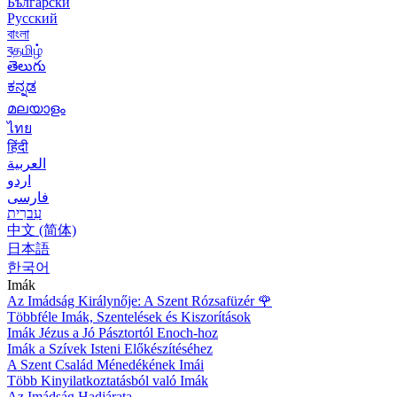
Български
Русский
বাংলা
বதமிழ்
తెలుగు
ಕನ್ನಡ
മലയാളം
ไทย
हिंदी
العربية
اردو
فارسی
עִברִית
中文 (简体)
日本語
한국어
Imák
Az Imádság Királynője: A Szent Rózsafüzér
🌹
Többféle Imák, Szentelések és Kiszorítások
Imák Jézus a Jó Pásztortól Enoch-hoz
Imák a Szívek Isteni Előkészítéséhez
A Szent Család Ménedékének Imái
Több Kinyilatkoztatásból való Imák
Az Imádság Hadjárata