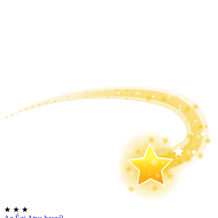
★
★
★