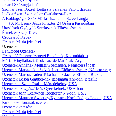
Jacarei Szűzanyja Imái
Szolgai Szent József Legtiszta Szívéhez Való Odaadás
Imák a Szent Szeretethez Csatlakozásához
A Boldogságos Szűz Mária Tisztítatlan Szíve Lángja
†
†
†
A Mi Urunk Jézus Krisztus 24 Órája a Passiójában
Utasítások Gyógyító Szerkezetek Elkészítéséhez
Érmék és Skapulárek
Csodatevő Képek
Jézus és Mária jelenései
Üzenetek
Legutóbbi Üzenetek
Jézus a Jó Pásztor üzenetei Enochnak, Kolumbiában
Máriai Kinyilatkoztatások Luz de Mariának, Argentína
Üzenetek Annának Mellatz/Goettingen, Németországban
Üzenetek Maria-nak a Szívek Isteni Előkészítéséhez, Németország
Üzenetek Marcos Tadeu Teixeira-nak Jacareí SP-ben, Brazília
Üzenetek Edson Glauber-nak Itapiranga AM-ban, Brazília
Üzenetek a Szent Család Ménedékéhez, USA
Üzenetek az Újjászületés Gyerekeinek, USA-ban
Üzenetek John Leary-nek Rochester NY-ben, USA
Üzenetek Maureen Sweeney-Kyle-nek North Ridgeville-ben, USA
Különböző források üzenetei
Üzenetek keresése
Jézus és Mária jelenései