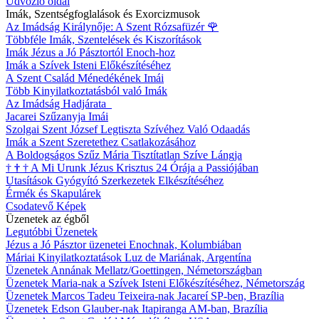
Üdvözlő oldal
Imák, Szentségfoglalások és Exorcizmusok
Az Imádság Királynője: A Szent Rózsafüzér
🌹
Többféle Imák, Szentelések és Kiszorítások
Imák Jézus a Jó Pásztortól Enoch-hoz
Imák a Szívek Isteni Előkészítéséhez
A Szent Család Ménedékének Imái
Több Kinyilatkoztatásból való Imák
Az Imádság Hadjárata
Jacarei Szűzanyja Imái
Szolgai Szent József Legtiszta Szívéhez Való Odaadás
Imák a Szent Szeretethez Csatlakozásához
A Boldogságos Szűz Mária Tisztítatlan Szíve Lángja
†
†
†
A Mi Urunk Jézus Krisztus 24 Órája a Passiójában
Utasítások Gyógyító Szerkezetek Elkészítéséhez
Érmék és Skapulárek
Csodatevő Képek
Üzenetek az égből
Legutóbbi Üzenetek
Jézus a Jó Pásztor üzenetei Enochnak, Kolumbiában
Máriai Kinyilatkoztatások Luz de Mariának, Argentína
Üzenetek Annának Mellatz/Goettingen, Németországban
Üzenetek Maria-nak a Szívek Isteni Előkészítéséhez, Németország
Üzenetek Marcos Tadeu Teixeira-nak Jacareí SP-ben, Brazília
Üzenetek Edson Glauber-nak Itapiranga AM-ban, Brazília