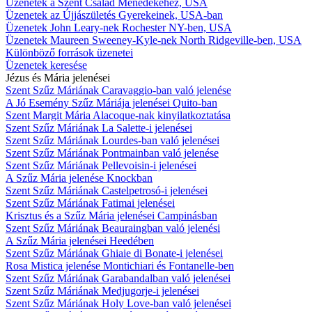
Üzenetek a Szent Család Ménedékéhez, USA
Üzenetek az Újjászületés Gyerekeinek, USA-ban
Üzenetek John Leary-nek Rochester NY-ben, USA
Üzenetek Maureen Sweeney-Kyle-nek North Ridgeville-ben, USA
Különböző források üzenetei
Üzenetek keresése
Jézus és Mária jelenései
Szent Szűz Máriának Caravaggio-ban való jelenése
A Jó Esemény Szűz Máriája jelenései Quito-ban
Szent Margit Mária Alacoque-nak kinyilatkoztatása
Szent Szűz Máriának La Salette-i jelenései
Szent Szűz Máriának Lourdes-ban való jelenései
Szent Szűz Máriának Pontmainban való jelenése
Szent Szűz Máriának Pellevoisin-i jelenései
A Szűz Mária jelenése Knockban
Szent Szűz Máriának Castelpetrosó-i jelenései
Szent Szűz Máriának Fatimai jelenései
Krisztus és a Szűz Mária jelenései Campinásban
Szent Szűz Máriának Beauraingban való jelenési
A Szűz Mária jelenései Heedében
Szent Szűz Máriának Ghiaie di Bonate-i jelenései
Rosa Mistica jelenése Montichiari és Fontanelle-ben
Szent Szűz Máriának Garabandalban való jelenései
Szent Szűz Máriának Medjugorje-i jelenései
Szent Szűz Máriának Holy Love-ban való jelenései