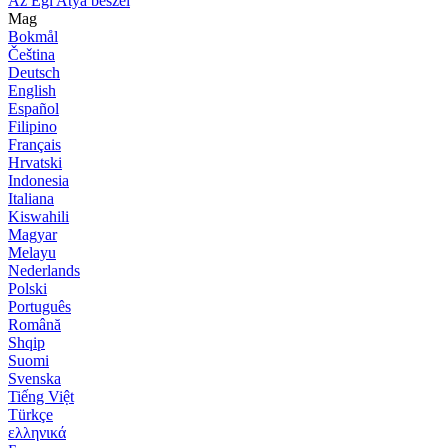
Az Égi Atya beszél
Mag
Bokmål
Čeština
Deutsch
English
Español
Filipino
Français
Hrvatski
Indonesia
Italiana
Kiswahili
Magyar
Melayu
Nederlands
Polski
Português
Română
Shqip
Suomi
Svenska
Tiếng Việt
Türkçe
ελληνικά