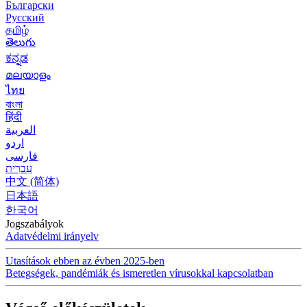
Български
Русский
தமிழ்
తెలుగు
ಕನ್ನಡ
മലയാളം
ไทย
বাংলা
हिंदी
العربية
اردو
فارسی
עִברִית
中文 (简体)
日本語
한국어
Jogszabályok
Adatvédelmi irányelv
Utasítások ebben az évben 2025-ben
Betegségek, pandémiák és ismeretlen vírusokkal kapcsolatban