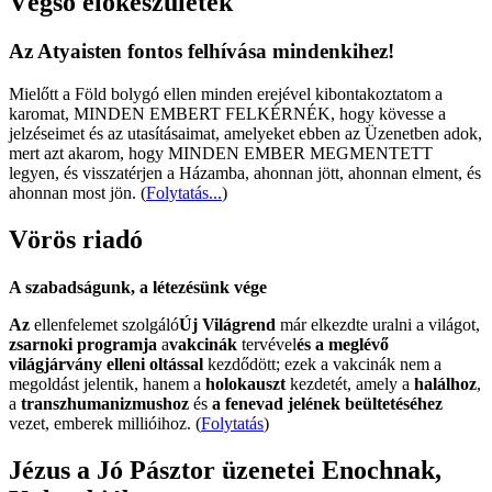
Végső előkészületek
Az Atyaisten fontos felhívása mindenkihez!
Mielőtt a Föld bolygó ellen minden erejével kibontakoztatom a
karomat, MINDEN EMBERT FELKÉRNÉK, hogy kövesse a
jelzéseimet és az utasításaimat, amelyeket ebben az Üzenetben adok,
mert azt akarom, hogy MINDEN EMBER MEGMENTETT
legyen, és visszatérjen a Házamba, ahonnan jött, ahonnan elment, és
ahonnan most jön.
(
Folytatás...
)
Vörös riadó
A szabadságunk, a létezésünk vége
Az
ellenfelemet szolgáló
Új Világrend
már elkezdte uralni a világot,
zsarnoki programja
a
vakcinák
tervével
és a meglévő
világjárvány elleni oltással
kezdődött; ezek a vakcinák nem a
megoldást jelentik, hanem a
holokauszt
kezdetét, amely a
halálhoz
,
a
transzhumanizmushoz
és
a fenevad jelének beültetéséhez
vezet, emberek millióihoz. (
Folytatás
)
Jézus a Jó Pásztor üzenetei Enochnak,