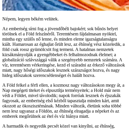
Népem, legyen békém velütek.
Az emberiség sírni fog a jövendőbéli bajokért; sok bűnös helyet
törölnek el a Föld felszínéről. Teremtésem fájdalmasan nyöktel,
mintha egy szülős nő lenne, és minden eleme igazságtalanságra
kiált. Hamarosan az éghajlat őrült lesz, az éhínség vész közeledik, a
föld csak rossz gyümölcsöt fog termeni. A hatalmas nemzetek
kizsákmányolják a gyengébbeket és felhalmozodnak élelmet; a
globalizáció szlávszággá válik a szegényebb nemzetek számára. A
víz, teremtésem vérkeringése, kezd el száradni az érkező változások
miatt, nagy hőségi időszakok lesznek szárazságot hozva, és nagy
hideg időszakok szerencsétlenséget és halált hozva.
A Föld felkel a férfi ellen, a kozmosz nagy változásokon megy át, a
Nap megégeti titeket és elpusztítja terményeitek; a Hold már nem
védi a Földet, mivel távolodik; napok forróak lesznek és éjszakák
fagyosak, az emberiség első kézből tapasztalja minden kárt, amit
okozott az ökoszisztémának. Minden változik, életünk soha többé
nem lesz ugyanaz a Földön, az éhínség elragadja a népeket és az
emberek megőrülnek az étel és víz hiánya miatt.
A harmadik és negyedik pecsét közel van kinyílni, az éhínség,