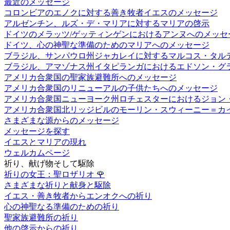
最近のメッセージ
コロンビアのエノクに対する善き牧者イエスのメッセージ
アルゼンチン、ルズ・デ・マリアに対するマリアの啓示
ドイツのメラッツ/ゲッティンゲンにおけるアンヌへのメッセ
ドイツ、心の神聖な準備のためのマリアへのメッセージ
ブラジル、サンパウロ州ジャカレイに対するマルコス・タル
ブラジル、アマゾナス州イタピランガにおけるエドソン・グ
アメリカ合衆国の聖家族避難所へのメッセージ
アメリカ合衆国のリニューアルの子供たちへのメッセージ
アメリカ合衆国ニューヨーク州ロチェスターにおけるジョン
アメリカ合衆国北リッジビルのモーリン・スウィーニー＝カ
さまざまな源からのメッセージ
メッセージを探す
イエスとマリアの現れ
ウェルカムページ
祈り、献げ物そして駆除
祈りの女王：聖ロザリオ
🌹
さまざまな祈りと献身と駆除
イエス・善き牧者からエンオクへの祈り
心の神聖なる準備のための祈り
聖家族避難所の祈り
他の啓示からの祈り