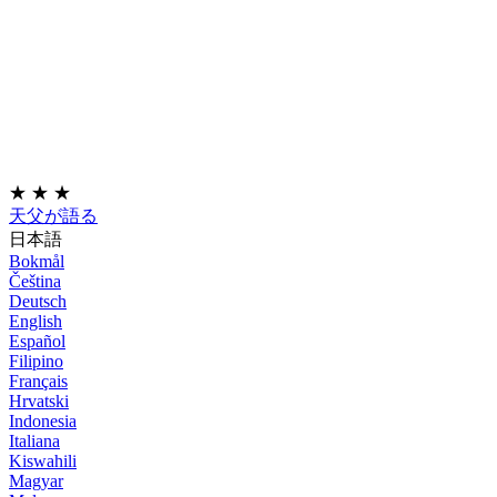
★
★
★
天父が語る
日本語
Bokmål
Čeština
Deutsch
English
Español
Filipino
Français
Hrvatski
Indonesia
Italiana
Kiswahili
Magyar