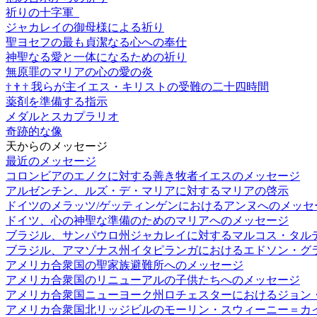
祈りの十字軍
ジャカレイの御母様による祈り
聖ヨセフの最も貞潔なる心への奉仕
神聖なる愛と一体になるための祈り
無原罪のマリアの心の愛の炎
†
†
†
我らが主イエス・キリストの受難の二十四時間
薬剤を準備する指示
メダルとスカプラリオ
奇跡的な像
天からのメッセージ
最近のメッセージ
コロンビアのエノクに対する善き牧者イエスのメッセージ
アルゼンチン、ルズ・デ・マリアに対するマリアの啓示
ドイツのメラッツ/ゲッティンゲンにおけるアンヌへのメッセ
ドイツ、心の神聖な準備のためのマリアへのメッセージ
ブラジル、サンパウロ州ジャカレイに対するマルコス・タル
ブラジル、アマゾナス州イタピランガにおけるエドソン・グ
アメリカ合衆国の聖家族避難所へのメッセージ
アメリカ合衆国のリニューアルの子供たちへのメッセージ
アメリカ合衆国ニューヨーク州ロチェスターにおけるジョン
アメリカ合衆国北リッジビルのモーリン・スウィーニー＝カ