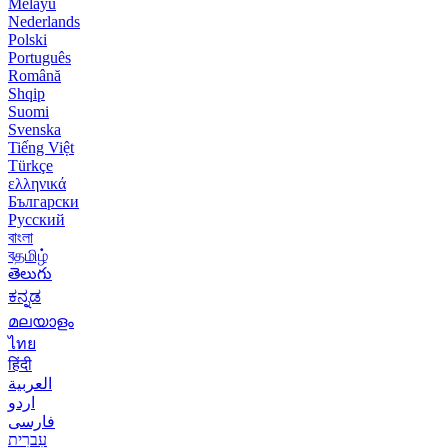
Melayu
Nederlands
Polski
Português
Română
Shqip
Suomi
Svenska
Tiếng Việt
Türkçe
ελληνικά
Български
Русский
বাংলা
বதமிழ்
తెలుగు
ಕನ್ನಡ
മലയാളം
ไทย
हिंदी
العربية
اردو
فارسی
עִברִית