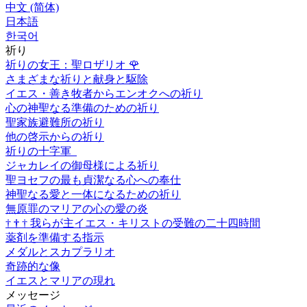
中文 (简体)
日本語
한국어
祈り
祈りの女王：聖ロザリオ
🌹
さまざまな祈りと献身と駆除
イエス・善き牧者からエンオクへの祈り
心の神聖なる準備のための祈り
聖家族避難所の祈り
他の啓示からの祈り
祈りの十字軍
ジャカレイの御母様による祈り
聖ヨセフの最も貞潔なる心への奉仕
神聖なる愛と一体になるための祈り
無原罪のマリアの心の愛の炎
†
†
†
我らが主イエス・キリストの受難の二十四時間
薬剤を準備する指示
メダルとスカプラリオ
奇跡的な像
イエスとマリアの現れ
メッセージ