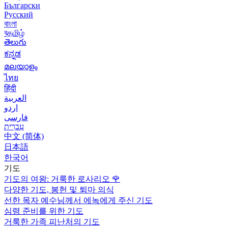
Български
Русский
বাংলা
বதமிழ்
తెలుగు
ಕನ್ನಡ
മലയാളം
ไทย
हिंदी
العربية
اردو
فارسی
עִברִית
中文 (简体)
日本語
한국어
기도
기도의 여왕: 거룩한 로사리오
🌹
다양한 기도, 봉헌 및 퇴마 의식
선한 목자 예수님께서 에녹에게 주신 기도
심령 준비를 위한 기도
거룩한 가족 피난처의 기도