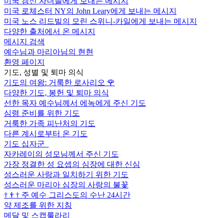
미국 갱신 자녀들에게 보내는 메시지
미국 로체스터 NY의 John Leary에게 보내는 메시지
미국 노스 리드빌의 모린 스위니-카일에게 보내는 메시지
다양한 출처에서 온 메시지
메시지 검색
예수님과 마리아님의 현현
환영 페이지
기도, 성별 및 퇴마 의식
기도의 여왕: 거룩한 로사리오
🌹
다양한 기도, 봉헌 및 퇴마 의식
선한 목자 예수님께서 에녹에게 주신 기도
심령 준비를 위한 기도
거룩한 가족 피난처의 기도
다른 계시로부터 온 기도
기도 십자군
자카레이의 성모님께서 주신 기도
가장 정결한 성 요셉의 심장에 대한 신심
성스러운 사랑과 일치하기 위한 기도
성스러운 마리아 심장의 사랑의 불꽃
†
†
†
주 예수 그리스도의 수난 24시간
약 제조를 위한 지침
메달 및 스캡룰라리