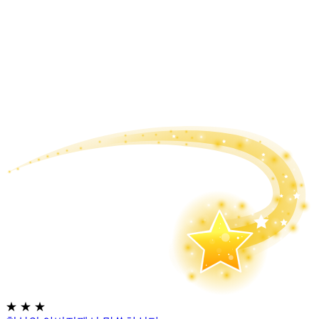
★
★
★