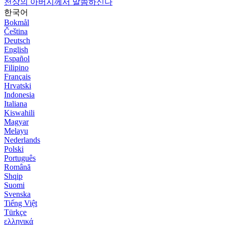
천상의 아버지께서 말씀하신다
한국어
Bokmål
Čeština
Deutsch
English
Español
Filipino
Français
Hrvatski
Indonesia
Italiana
Kiswahili
Magyar
Melayu
Nederlands
Polski
Português
Română
Shqip
Suomi
Svenska
Tiếng Việt
Türkçe
ελληνικά