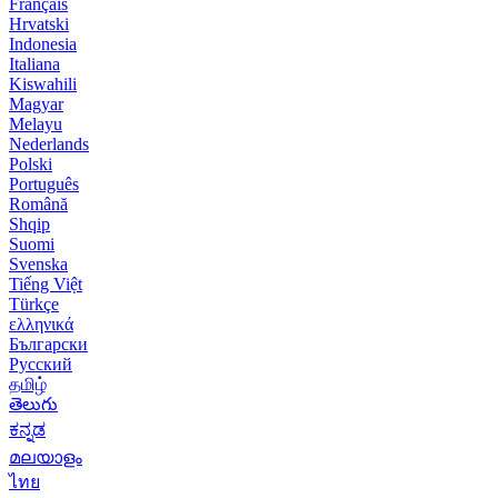
Français
Hrvatski
Indonesia
Italiana
Kiswahili
Magyar
Melayu
Nederlands
Polski
Português
Română
Shqip
Suomi
Svenska
Tiếng Việt
Türkçe
ελληνικά
Български
Русский
தமிழ்
తెలుగు
ಕನ್ನಡ
മലയാളം
ไทย