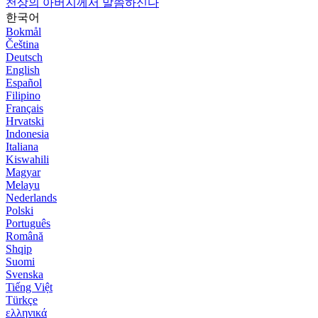
천상의 아버지께서 말씀하신다
한국어
Bokmål
Čeština
Deutsch
English
Español
Filipino
Français
Hrvatski
Indonesia
Italiana
Kiswahili
Magyar
Melayu
Nederlands
Polski
Português
Română
Shqip
Suomi
Svenska
Tiếng Việt
Türkçe
ελληνικά