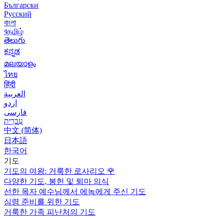
Български
Русский
বাংলা
বதமிழ்
తెలుగు
ಕನ್ನಡ
മലയാളം
ไทย
हिंदी
العربية
اردو
فارسی
עִברִית
中文 (简体)
日本語
한국어
기도
기도의 여왕: 거룩한 로사리오
🌹
다양한 기도, 봉헌 및 퇴마 의식
선한 목자 예수님께서 에녹에게 주신 기도
심령 준비를 위한 기도
거룩한 가족 피난처의 기도