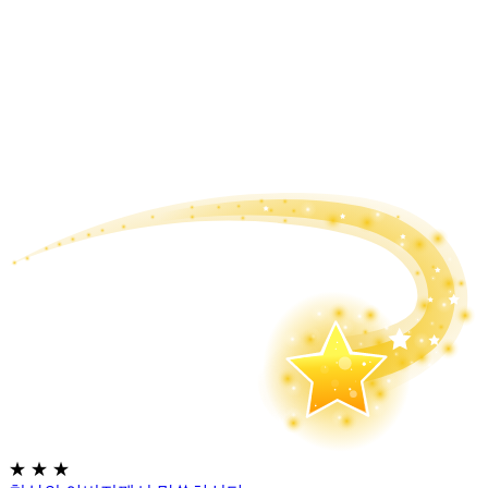
★
★
★