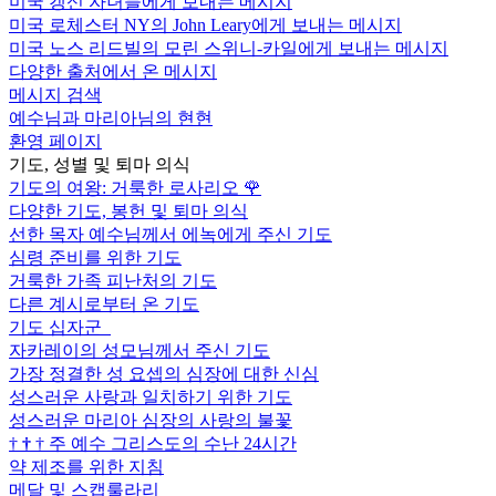
미국 갱신 자녀들에게 보내는 메시지
미국 로체스터 NY의 John Leary에게 보내는 메시지
미국 노스 리드빌의 모린 스위니-카일에게 보내는 메시지
다양한 출처에서 온 메시지
메시지 검색
예수님과 마리아님의 현현
환영 페이지
기도, 성별 및 퇴마 의식
기도의 여왕: 거룩한 로사리오
🌹
다양한 기도, 봉헌 및 퇴마 의식
선한 목자 예수님께서 에녹에게 주신 기도
심령 준비를 위한 기도
거룩한 가족 피난처의 기도
다른 계시로부터 온 기도
기도 십자군
자카레이의 성모님께서 주신 기도
가장 정결한 성 요셉의 심장에 대한 신심
성스러운 사랑과 일치하기 위한 기도
성스러운 마리아 심장의 사랑의 불꽃
†
†
†
주 예수 그리스도의 수난 24시간
약 제조를 위한 지침
메달 및 스캡룰라리