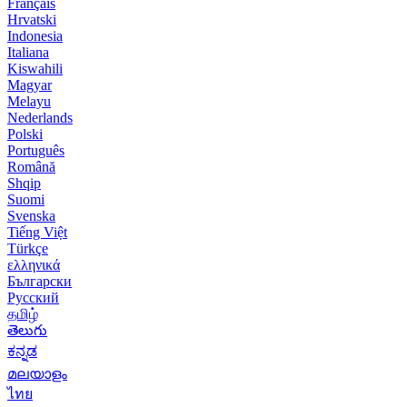
Français
Hrvatski
Indonesia
Italiana
Kiswahili
Magyar
Melayu
Nederlands
Polski
Português
Română
Shqip
Suomi
Svenska
Tiếng Việt
Türkçe
ελληνικά
Български
Русский
தமிழ்
తెలుగు
ಕನ್ನಡ
മലയാളം
ไทย