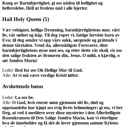
Kong av Barmhjertighet, gi oss nåden til hellighet og
helbredelse. Hell ut fredens nåd i alle hjerter.
Hail Holy Queen
(5)
Vær velsignet, hellige Dronning, barmhjertighetens mor, vårt
liv, vår søthet og håp. Til deg roper vi, fattige forviste barn av
Eva: til deg sender vi opp våre sukk, sørgende og gråtende i
denne tåretalen. Vend da, allernådigste Forsvarer, dine
barmhjertighetens øyne mot oss, og etter dette vår eksil, vis oss
den salige frukten av livmoren din, Jesus. O mild, o kjærlig, o
søt Jomfru Maria!
Leder:
Bed for oss Oh Hellige Mor til Gud,
Alle:
At vi må være verdige Kristi løfter.
Avsluttende bønn
Leder:
La oss be.
Alle:
O Gud, hvis eneste sønn gjennom sitt liv, død og
oppstandelse har kjøpt oss evig livets belønninger; gi oss, vi ber
Deg, at ved å meditere over disse mysterier i den Allerhelligste
Rosenkransen til Den Salige Jomfru Maria, kan vi etterligne
hva de inneholder og få det de lover gjennom samme Kristus