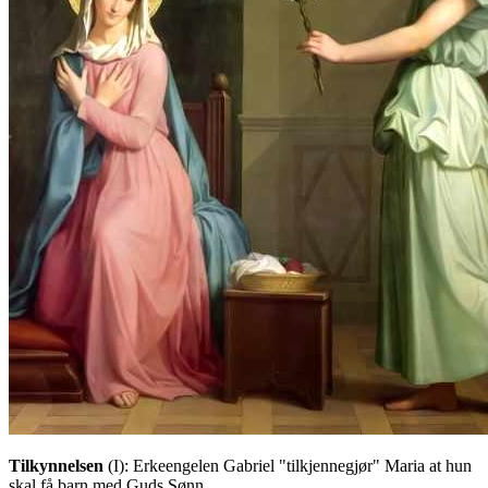
Tilkynnelsen
(I)
: Erkeengelen Gabriel "tilkjennegjør" Maria at hun
skal få barn med Guds Sønn.