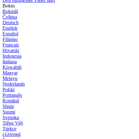
Den himmelske Fader taler
Bokm
Bokmål
Čeština
Deutsch
English
Español
Filipino
Français
Hrvatski
Indonesia
Italiana
Kiswahili
Magyar
Melayu
Nederlands
Polski
Português
Română
Shqip
Suomi
Svenska
Tiếng Việt
Türkçe
ελληνικά