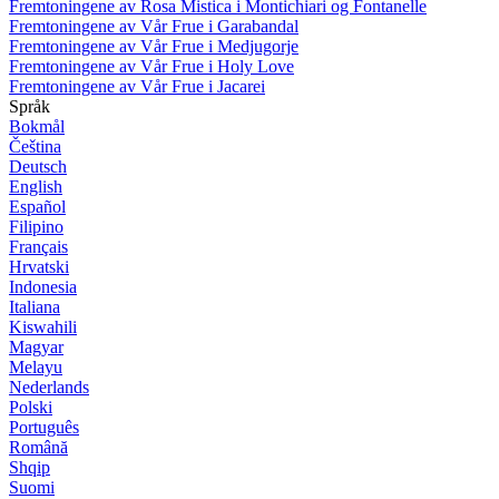
Fremtoningene av Rosa Mistica i Montichiari og Fontanelle
Fremtoningene av Vår Frue i Garabandal
Fremtoningene av Vår Frue i Medjugorje
Fremtoningene av Vår Frue i Holy Love
Fremtoningene av Vår Frue i Jacarei
Språk
Bokmål
Čeština
Deutsch
English
Español
Filipino
Français
Hrvatski
Indonesia
Italiana
Kiswahili
Magyar
Melayu
Nederlands
Polski
Português
Română
Shqip
Suomi