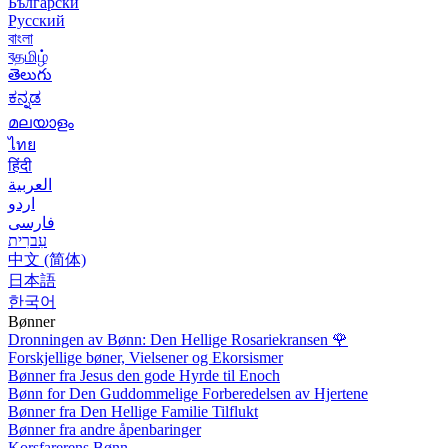
Български
Русский
বাংলা
বதமிழ்
తెలుగు
ಕನ್ನಡ
മലയാളം
ไทย
हिंदी
العربية
اردو
فارسی
עִברִית
中文 (简体)
日本語
한국어
Bønner
Dronningen av Bønn: Den Hellige Rosariekransen
🌹
Forskjellige bøner, Vielsener og Ekorsismer
Bønner fra Jesus den gode Hyrde til Enoch
Bønn for Den Guddommelige Forberedelsen av Hjertene
Bønner fra Den Hellige Familie Tilflukt
Bønner fra andre åpenbaringer
Korsfarerens Bønn