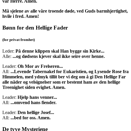
vår Herre. Amen.
Må sjelene av alle våre troende døde, ved Guds barmhjertighet,
hvile i fred. Amen!
Bønn for den Hellige Fader
(for privat fromhet)
Leder:
På denne klippen skal Han bygge sin Kirke...
Alle:
...og dødsens kjever skal ikke seire over henne.
Leader:
Oh Mor av Frelseren...
All:
...Levende Tabernakel for Eukaristien, og Lysende Rose fra
Himmelen, med ydmyk tillit ber vi deg om å gi Den Hellige Far
alle nåder og velsignelser som er bestemt ham av den hellige
Treenighet siden evighet. Amen.
Leader:
Hjelp hans venner...
All:
...omvend hans fiender.
Leader:
Den hellige Josef...
All:
...bed for oss. Amen.
De tyve Mysteriene