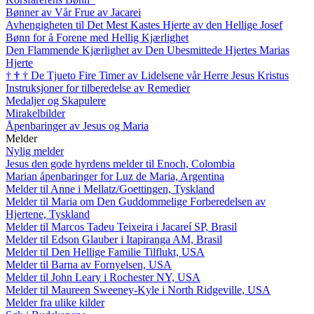
Bønner av Vår Frue av Jacarei
Avhengigheten til Det Mest Kastes Hjerte av den Hellige Josef
Bønn for å Forene med Hellig Kjærlighet
Den Flammende Kjærlighet av Den Ubesmittede Hjertes Marias
Hjerte
†
†
†
De Tjueto Fire Timer av Lidelsene vår Herre Jesus Kristus
Instruksjoner for tilberedelse av Remedier
Medaljer og Skapulere
Mirakelbilder
Åpenbaringer av Jesus og Maria
Melder
Nylig melder
Jesus den gode hyrdens melder til Enoch, Colombia
Marian åpenbaringer for Luz de Maria, Argentina
Melder til Anne i Mellatz/Goettingen, Tyskland
Melder til Maria om Den Guddommelige Forberedelsen av
Hjertene, Tyskland
Melder til Marcos Tadeu Teixeira i Jacareí SP, Brasil
Melder til Edson Glauber i Itapiranga AM, Brasil
Melder til Den Hellige Familie Tilflukt, USA
Melder til Barna av Fornyelsen, USA
Melder til John Leary i Rochester NY, USA
Melder til Maureen Sweeney-Kyle i North Ridgeville, USA
Melder fra ulike kilder