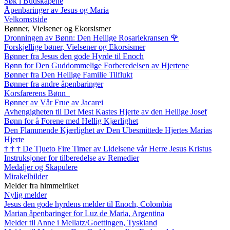
Søk i Budskapene
Åpenbaringer av Jesus og Maria
Velkomstside
Bønner, Vielsener og Ekorsismer
Dronningen av Bønn: Den Hellige Rosariekransen
🌹
Forskjellige bøner, Vielsener og Ekorsismer
Bønner fra Jesus den gode Hyrde til Enoch
Bønn for Den Guddommelige Forberedelsen av Hjertene
Bønner fra Den Hellige Familie Tilflukt
Bønner fra andre åpenbaringer
Korsfarerens Bønn
Bønner av Vår Frue av Jacarei
Avhengigheten til Det Mest Kastes Hjerte av den Hellige Josef
Bønn for å Forene med Hellig Kjærlighet
Den Flammende Kjærlighet av Den Ubesmittede Hjertes Marias
Hjerte
†
†
†
De Tjueto Fire Timer av Lidelsene vår Herre Jesus Kristus
Instruksjoner for tilberedelse av Remedier
Medaljer og Skapulere
Mirakelbilder
Melder fra himmelriket
Nylig melder
Jesus den gode hyrdens melder til Enoch, Colombia
Marian åpenbaringer for Luz de Maria, Argentina
Melder til Anne i Mellatz/Goettingen, Tyskland