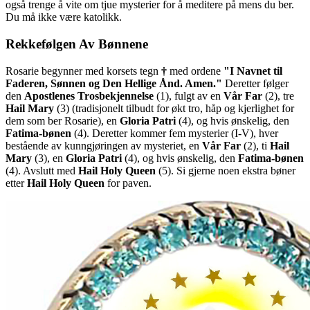
også trenge å vite om tjue mysterier for å meditere på mens du ber.
Du må ikke være katolikk.
Rekkefølgen Av Bønnene
Rosarie begynner med korsets tegn
†
med ordene
"I Navnet til
Faderen, Sønnen og Den Hellige Ånd. Amen."
Deretter følger
den
Apostlenes Trosbekjennelse
(1)
, fulgt av en
Vår Far
(2)
, tre
Hail Mary
(3)
(tradisjonelt tilbudt for økt tro, håp og kjerlighet for
dem som ber Rosarie), en
Gloria Patri
(4)
, og hvis ønskelig, den
Fatima-bønen
(4)
. Deretter kommer fem mysterier
(I-V)
, hver
bestående av kunngjøringen av mysteriet, en
Vår Far
(2)
, ti
Hail
Mary
(3)
, en
Gloria Patri
(4)
, og hvis ønskelig, den
Fatima-bønen
(4)
. Avslutt med
Hail Holy Queen
(5)
. Si gjerne noen ekstra bøner
etter
Hail Holy Queen
for paven.