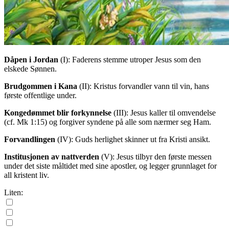
Dåpen i Jordan
(I)
: Faderens stemme utroper Jesus som den
elskede Sønnen.
Brudgommen i Kana
(II)
: Kristus forvandler vann til vin, hans
første offentlige under.
Kongedømmet blir forkynnelse
(III)
: Jesus kaller til omvendelse
(cf. Mk 1:15) og forgiver syndene på alle som nærmer seg Ham.
Forvandlingen
(IV)
: Guds herlighet skinner ut fra Kristi ansikt.
Institusjonen av nattverden
(V)
: Jesus tilbyr den første messen
under det siste måltidet med sine apostler, og legger grunnlaget for
all kristent liv.
Liten: