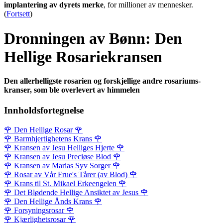
implantering av dyrets merke
, for millioner av mennesker.
(
Fortsett
)
Dronningen av Bønn: Den
Hellige Rosariekransen
Den allerhelligste rosarien og forskjellige andre rosariums-
kranser, som ble overlevert av himmelen
Innholdsfortegnelse
🌹
Den Hellige Rosar
🌹
🌹
Barmhjertighetens Krans
🌹
🌹
Kransen av Jesu Helliges Hjerte
🌹
🌹
Kransen av Jesu Preciøse Blod
🌹
🌹
Kransen av Marias Syv Sorger
🌹
🌹
Rosar av Vår Frue's Tårer (av Blod)
🌹
🌹
Krans til St. Mikael Erkeengelen
🌹
🌹
Det Blødende Hellige Ansiktet av Jesus
🌹
🌹
Den Hellige Ånds Krans
🌹
🌹
Forsyningsrosar
🌹
🌹
Kjærlighetsrosar
🌹