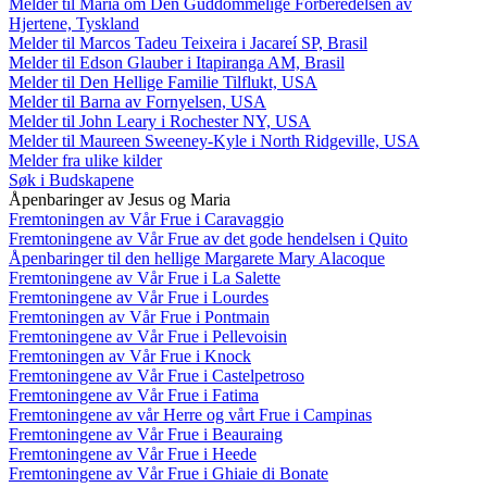
Melder til Maria om Den Guddommelige Forberedelsen av
Hjertene, Tyskland
Melder til Marcos Tadeu Teixeira i Jacareí SP, Brasil
Melder til Edson Glauber i Itapiranga AM, Brasil
Melder til Den Hellige Familie Tilflukt, USA
Melder til Barna av Fornyelsen, USA
Melder til John Leary i Rochester NY, USA
Melder til Maureen Sweeney-Kyle i North Ridgeville, USA
Melder fra ulike kilder
Søk i Budskapene
Åpenbaringer av Jesus og Maria
Fremtoningen av Vår Frue i Caravaggio
Fremtoningene av Vår Frue av det gode hendelsen i Quito
Åpenbaringer til den hellige Margarete Mary Alacoque
Fremtoningene av Vår Frue i La Salette
Fremtoningene av Vår Frue i Lourdes
Fremtoningen av Vår Frue i Pontmain
Fremtoningene av Vår Frue i Pellevoisin
Fremtoningen av Vår Frue i Knock
Fremtoningene av Vår Frue i Castelpetroso
Fremtoningene av Vår Frue i Fatima
Fremtoningene av vår Herre og vårt Frue i Campinas
Fremtoningene av Vår Frue i Beauraing
Fremtoningene av Vår Frue i Heede
Fremtoningene av Vår Frue i Ghiaie di Bonate