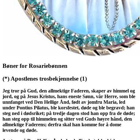
Rosarieperler
Dersom du ikke har rosarieperler, er det helt greit å telle med
fingrene dine. Å telle perlene frigjør sinnet og hjelper deg til å
meditere.
Bøner for Rosariebønnen
(*)
Apostlenes trosbekjennelse
(1)
Jeg tror på Gud, den allmektige Faderen, skaper av himmel og
jord, og på Jesus Kristus, hans eneste Sønn, vår Herre, som ble
unnfanget ved Den Hellige Ånd, født av jomfru Maria, led
under Pontius Pilatus, ble korsfestet, døde og ble begravd; han
steg ned i dødsriket; på tredje dagen stod han opp fra de døde;
han steg opp til himmelen og sitter ved Guds høyre hånd, den
allmektige Faderens; derfra skal han komme for å dome
levende og døde.