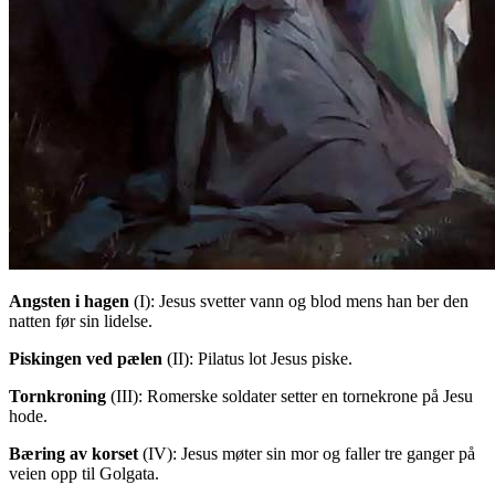
Angsten i hagen
(I)
: Jesus svetter vann og blod mens han ber den
natten før sin lidelse.
Piskingen ved pælen
(II)
: Pilatus lot Jesus piske.
Tornkroning
(III)
: Romerske soldater setter en tornekrone på Jesu
hode.
Bæring av korset
(IV)
: Jesus møter sin mor og faller tre ganger på
veien opp til Golgata.