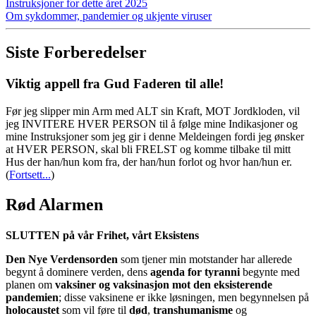
Instruksjoner for dette året 2025
Om sykdommer, pandemier og ukjente viruser
Siste Forberedelser
Viktig appell fra Gud Faderen til alle!
Før jeg slipper min Arm med ALT sin Kraft, MOT Jordkloden, vil
jeg INVITERE HVER PERSON til å følge mine Indikasjoner og
mine Instruksjoner som jeg gir i denne Meldeingen fordi jeg ønsker
at HVER PERSON, skal bli FRELST og komme tilbake til mitt
Hus der han/hun kom fra, der han/hun forlot og hvor han/hun er.
(
Fortsett...
)
Rød Alarmen
SLUTTEN på vår Frihet, vårt Eksistens
Den Nye Verdensorden
som tjener min motstander har allerede
begynt å dominere verden, dens
agenda for tyranni
begynte med
planen om
vaksiner og vaksinasjon mot den eksisterende
pandemien
; disse vaksinene er ikke løsningen, men begynnelsen på
holocaustet
som vil føre til
død
,
transhumanisme
og