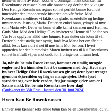
henne en krone av roser. Rosa er dronningen blant blomster, så
Rosenkranse er rosaen blant alle bønnene og derfor den viktigste.
Den Hellige Rosenkrans regnes som et perfekt bønne fordi det
inneholder den imponerende historien om vår frelse. Med
Rosenkranse mediterer vi faktisk de glade, smertefulle og herlige
mysterier av Jesus og Maria. Det er en enkel bønn, ydmyk så mye
som Maria selv. Det er en bønn vi alle kan si sammen med Hennes,
Guds Mor. Med den Hellige Olav inviterer vi Henne til å be for oss.
Vår Frue oppfyller alltid våre bønner. Hun slutter sin bønn til vår.
Derfor blir det stadig mer nyttig, fordi hva Maria ber om får hun
alltid, Jesus kan aldri si nei til noe hans Mor ber om. I hvert
opptreden har den himmelske Moren invitert oss til å si Rosenkrans
som et kraftfullt våpen mot ondt, for å bringe oss til sann fred.
Ja, når du be min Rosenkranse, kommer en utallig mengde
engler ned fra himmelen for å be sammen med deg. Hvor mye
lys hver Hellige Olav i Rosenkransen gir av; dette lyset trenger
gjennom skjærsilden og frigjør mange sjeler. Dette lyset
spredder seg over hele verden, frigjør mange sjeler som er i
Satans makt. Be, be min Rosenkranse hver dag!
(Budskapet fra Vår Frue i Jacarei den 30. juni 2024)
Hvem Kan Be Rosenkransen
Enhver som kjenner seks enkle bønn kan be en Rosenkranse; du vil