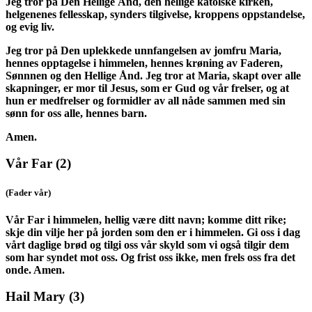
Jeg tror på Den Hellige Ånd, den hellige katolske kirken,
helgenenes fellesskap, synders tilgivelse, kroppens oppstandelse,
og evig liv.
Jeg tror på Den uplekkede unnfangelsen av jomfru Maria,
hennes opptagelse i himmelen, hennes krøning av Faderen,
Sønnnen og den Hellige Ånd. Jeg tror at Maria, skapt over alle
skapninger, er mor til Jesus, som er Gud og vår frelser, og at
hun er medfrelser og formidler av all nåde sammen med sin
sønn for oss alle, hennes barn.
Amen.
Vår Far
(2)
(Fader vår)
Vår Far i himmelen, hellig være ditt navn; komme ditt rike;
skje din vilje her på jorden som den er i himmelen. Gi oss i dag
vårt daglige brød og tilgi oss vår skyld som vi også tilgir dem
som har syndet mot oss. Og frist oss ikke, men frels oss fra det
onde. Amen.
Hail Mary
(3)