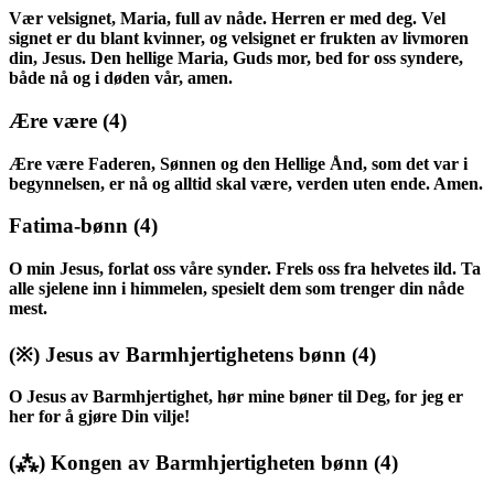
Vær velsignet, Maria, full av nåde. Herren er med deg. Vel
signet er du blant kvinner, og velsignet er frukten av livmoren
din, Jesus. Den hellige Maria, Guds mor, bed for oss syndere,
både nå og i døden vår, amen.
Ære være
(4)
Ære være Faderen, Sønnen og den Hellige Ånd, som det var i
begynnelsen, er nå og alltid skal være, verden uten ende. Amen.
Fatima-bønn
(4)
O min Jesus, forlat oss våre synder. Frels oss fra helvetes ild. Ta
alle sjelene inn i himmelen, spesielt dem som trenger din nåde
mest.
(※)
Jesus av Barmhjertighetens bønn
(4)
O Jesus av Barmhjertighet, hør mine bøner til Deg, for jeg er
her for å gjøre Din vilje!
(⁂)
Kongen av Barmhjertigheten bønn
(4)