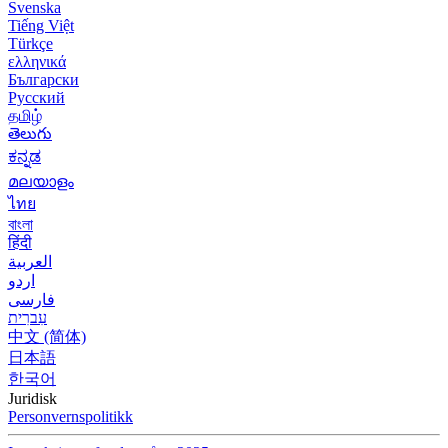
Svenska
Tiếng Việt
Türkçe
ελληνικά
Български
Русский
தமிழ்
తెలుగు
ಕನ್ನಡ
മലയാളം
ไทย
বাংলা
हिंदी
العربية
اردو
فارسی
עִברִית
中文 (简体)
日本語
한국어
Juridisk
Personvernspolitikk