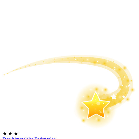
★
★
★