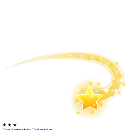
★
★
★