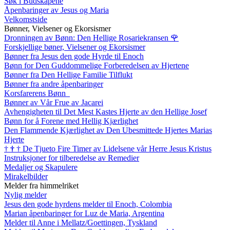
Søk i Budskapene
Åpenbaringer av Jesus og Maria
Velkomstside
Bønner, Vielsener og Ekorsismer
Dronningen av Bønn: Den Hellige Rosariekransen
🌹
Forskjellige bøner, Vielsener og Ekorsismer
Bønner fra Jesus den gode Hyrde til Enoch
Bønn for Den Guddommelige Forberedelsen av Hjertene
Bønner fra Den Hellige Familie Tilflukt
Bønner fra andre åpenbaringer
Korsfarerens Bønn
Bønner av Vår Frue av Jacarei
Avhengigheten til Det Mest Kastes Hjerte av den Hellige Josef
Bønn for å Forene med Hellig Kjærlighet
Den Flammende Kjærlighet av Den Ubesmittede Hjertes Marias
Hjerte
†
†
†
De Tjueto Fire Timer av Lidelsene vår Herre Jesus Kristus
Instruksjoner for tilberedelse av Remedier
Medaljer og Skapulere
Mirakelbilder
Melder fra himmelriket
Nylig melder
Jesus den gode hyrdens melder til Enoch, Colombia
Marian åpenbaringer for Luz de Maria, Argentina
Melder til Anne i Mellatz/Goettingen, Tyskland