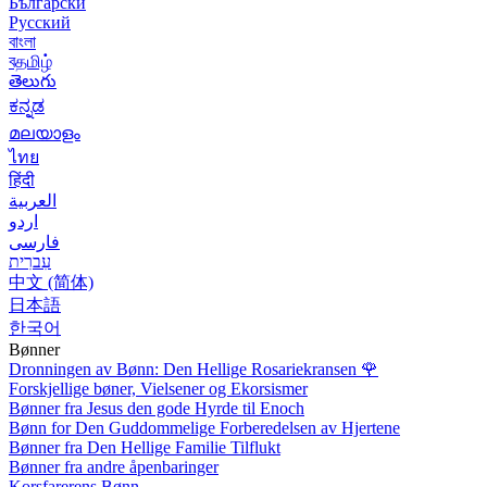
Български
Русский
বাংলা
বதமிழ்
తెలుగు
ಕನ್ನಡ
മലയാളം
ไทย
हिंदी
العربية
اردو
فارسی
עִברִית
中文 (简体)
日本語
한국어
Bønner
Dronningen av Bønn: Den Hellige Rosariekransen
🌹
Forskjellige bøner, Vielsener og Ekorsismer
Bønner fra Jesus den gode Hyrde til Enoch
Bønn for Den Guddommelige Forberedelsen av Hjertene
Bønner fra Den Hellige Familie Tilflukt
Bønner fra andre åpenbaringer
Korsfarerens Bønn