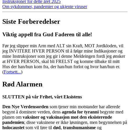
Instruksjoner for dette året 2025
Om sykdommer, pandemier og ukjente viruser
Siste Forberedelser
Viktig appell fra Gud Faderen til alle!
Før jeg slipper min Arm med ALT sin Kraft, MOT Jordkloden, vil
jeg INVITERE HVER PERSON til å følge mine Indikasjoner og
mine Instruksjoner som jeg gir i denne Meldeingen fordi jeg ønsker
at HVER PERSON, skal bli FRELST og komme tilbake til mitt
Hus der han/hun kom fra, der han/hun forlot og hvor han/hun er.
(
Fortsett...
)
Rød Alarmen
SLUTTEN på vår Frihet, vårt Eksistens
Den Nye Verdensorden
som tjener min motstander har allerede
begynt å dominere verden, dens
agenda for tyranni
begynte med
planen om
vaksiner og vaksinasjon mot den eksisterende
pandemien
; disse vaksinene er ikke løsningen, men begynnelsen på
holocaustet
som vil føre til
død
,
transhumanisme
og