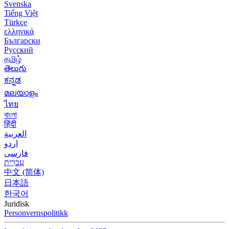
Svenska
Tiếng Việt
Türkçe
ελληνικά
Български
Русский
தமிழ்
తెలుగు
ಕನ್ನಡ
മലയാളം
ไทย
বাংলা
हिंदी
العربية
اردو
فارسی
עִברִית
中文 (简体)
日本語
한국어
Juridisk
Personvernspolitikk