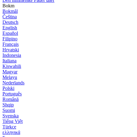
Den himmelske Fader taler
Bokm
Bokmål
Čeština
Deutsch
English
Español
Filipino
Français
Hrvatski
Indonesia
Italiana
Kiswahili
Magyar
Melayu
Nederlands
Polski
Português
Română
Shqip
Suomi
Svenska
Tiếng Việt
Türkçe
ελληνικά