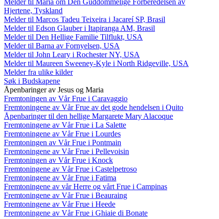
Melder til Maria om Den Guddommelige Forberedelsen av
Hjertene, Tyskland
Melder til Marcos Tadeu Teixeira i Jacareí SP, Brasil
Melder til Edson Glauber i Itapiranga AM, Brasil
Melder til Den Hellige Familie Tilflukt, USA
Melder til Barna av Fornyelsen, USA
Melder til John Leary i Rochester NY, USA
Melder til Maureen Sweeney-Kyle i North Ridgeville, USA
Melder fra ulike kilder
Søk i Budskapene
Åpenbaringer av Jesus og Maria
Fremtoningen av Vår Frue i Caravaggio
Fremtoningene av Vår Frue av det gode hendelsen i Quito
Åpenbaringer til den hellige Margarete Mary Alacoque
Fremtoningene av Vår Frue i La Salette
Fremtoningene av Vår Frue i Lourdes
Fremtoningen av Vår Frue i Pontmain
Fremtoningene av Vår Frue i Pellevoisin
Fremtoningen av Vår Frue i Knock
Fremtoningene av Vår Frue i Castelpetroso
Fremtoningene av Vår Frue i Fatima
Fremtoningene av vår Herre og vårt Frue i Campinas
Fremtoningene av Vår Frue i Beauraing
Fremtoningene av Vår Frue i Heede
Fremtoningene av Vår Frue i Ghiaie di Bonate