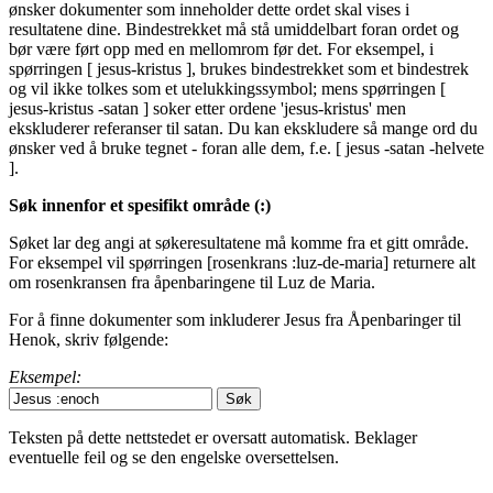
ønsker dokumenter som inneholder dette ordet skal vises i
resultatene dine. Bindestrekket må stå umiddelbart foran ordet og
bør være ført opp med en mellomrom før det. For eksempel, i
spørringen [ jesus-kristus ], brukes bindestrekket som et bindestrek
og vil ikke tolkes som et utelukkingssymbol; mens spørringen [
jesus-kristus -satan ] soker etter ordene 'jesus-kristus' men
ekskluderer referanser til satan. Du kan ekskludere så mange ord du
ønsker ved å bruke tegnet - foran alle dem, f.e. [ jesus -satan -helvete
].
Søk innenfor et spesifikt område (:)
Søket lar deg angi at søkeresultatene må komme fra et gitt område.
For eksempel vil spørringen [rosenkrans :luz-de-maria] returnere alt
om rosenkransen fra åpenbaringene til Luz de Maria.
For å finne dokumenter som inkluderer Jesus fra Åpenbaringer til
Henok, skriv følgende:
Eksempel:
Teksten på dette nettstedet er oversatt automatisk. Beklager
eventuelle feil og se den engelske oversettelsen.