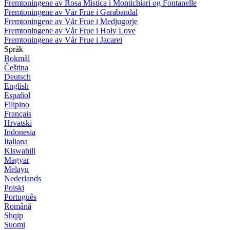
Fremtoningene av Rosa Mistica i Montichiari og Fontanelle
Fremtoningene av Vår Frue i Garabandal
Fremtoningene av Vår Frue i Medjugorje
Fremtoningene av Vår Frue i Holy Love
Fremtoningene av Vår Frue i Jacarei
Språk
Bokmål
Čeština
Deutsch
English
Español
Filipino
Français
Hrvatski
Indonesia
Italiana
Kiswahili
Magyar
Melayu
Nederlands
Polski
Português
Română
Shqip
Suomi