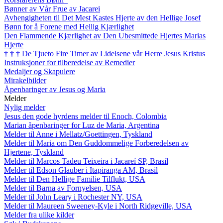
Bønner av Vår Frue av Jacarei
Avhengigheten til Det Mest Kastes Hjerte av den Hellige Josef
Bønn for å Forene med Hellig Kjærlighet
Den Flammende Kjærlighet av Den Ubesmittede Hjertes Marias
Hjerte
†
†
†
De Tjueto Fire Timer av Lidelsene vår Herre Jesus Kristus
Instruksjoner for tilberedelse av Remedier
Medaljer og Skapulere
Mirakelbilder
Åpenbaringer av Jesus og Maria
Melder
Nylig melder
Jesus den gode hyrdens melder til Enoch, Colombia
Marian åpenbaringer for Luz de Maria, Argentina
Melder til Anne i Mellatz/Goettingen, Tyskland
Melder til Maria om Den Guddommelige Forberedelsen av
Hjertene, Tyskland
Melder til Marcos Tadeu Teixeira i Jacareí SP, Brasil
Melder til Edson Glauber i Itapiranga AM, Brasil
Melder til Den Hellige Familie Tilflukt, USA
Melder til Barna av Fornyelsen, USA
Melder til John Leary i Rochester NY, USA
Melder til Maureen Sweeney-Kyle i North Ridgeville, USA
Melder fra ulike kilder