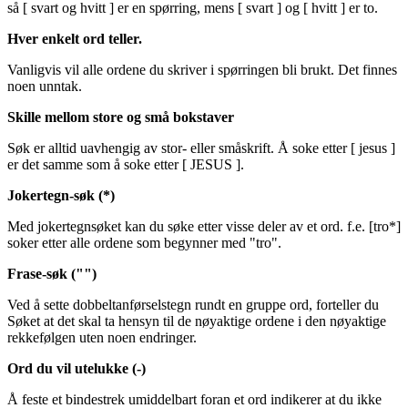
så [ svart og hvitt ] er en spørring, mens [ svart ] og [ hvitt ] er to.
Hver enkelt ord teller.
Vanligvis vil alle ordene du skriver i spørringen bli brukt. Det finnes
noen unntak.
Skille mellom store og små bokstaver
Søk er alltid uavhengig av stor- eller småskrift. Å soke etter [ jesus ]
er det samme som å soke etter [ JESUS ].
Jokertegn-søk (*)
Med jokertegnsøket kan du søke etter visse deler av et ord. f.e. [tro*]
soker etter alle ordene som begynner med "tro".
Frase-søk ("")
Ved å sette dobbeltanførselstegn rundt en gruppe ord, forteller du
Søket at det skal ta hensyn til de nøyaktige ordene i den nøyaktige
rekkefølgen uten noen endringer.
Ord du vil utelukke (-)
Å feste et bindestrek umiddelbart foran et ord indikerer at du ikke