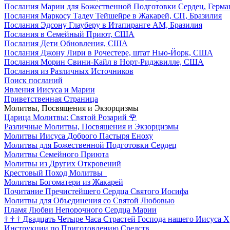
Послания Марии для Божественной Подготовки Сердец, Герма
Послания Маркосу Тадеу Тейшейре в Жакарей, СП, Бразилия
Послания Эдсону Глауберу в Итапиранге AM, Бразилия
Послания в Семейный Приют, США
Послания Дети Обновления, США
Послания Джону Лири в Рочестере, штат Нью-Йорк, США
Послания Морин Свини-Кайл в Норт-Риджвилле, США
Послания из Различных Источников
Поиск посланий
Явления Иисуса и Марии
Приветственная Страница
Молитвы, Посвящения и Экзорцизмы
Царица Молитвы: Святой Розарий
🌹
Различные Молитвы, Посвящения и Экзорцизмы
Молитвы Иисуса Доброго Пастыря Еноху
Молитвы для Божественной Подготовки Сердец
Молитвы Семейного Приюта
Молитвы из Других Откровений
Крестовый Поход Молитвы
Молитвы Богоматери из Жакарей
Почитание Пречистейшего Сердца Святого Иосифа
Молитвы для Объединения со Святой Любовью
Пламя Любви Непорочного Сердца Марии
†
†
†
Двадцать Четыре Часа Страстей Господа нашего Иисуса Х
Инструкции по Приготовлению Средств