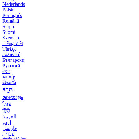
Nederlands
Polski
Português
Română
Shqip
Suomi
Svenska
Tiếng Việt
Türkçe
ελληνικά
Български
Русский
বাংলা
বதமிழ்
తెలుగు
ಕನ್ನಡ
മലയാളം
ไทย
हिंदी
العربية
اردو
فارسی
עִברִית