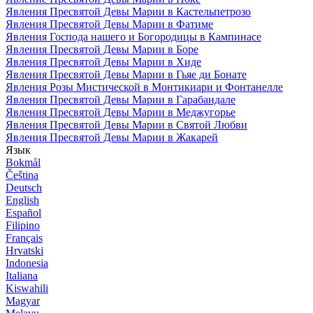
Явления Пресвятой Девы Марии в Кастельпетрозо
Явления Пресвятой Девы Марии в Фатиме
Явления Господа нашего и Богородицы в Кампинасе
Явления Пресвятой Девы Марии в Боре
Явления Пресвятой Девы Марии в Хиде
Явления Пресвятой Девы Марии в Гьяе ди Бонате
Явления Розы Мистической в Монтикиари и Фонтанелле
Явления Пресвятой Девы Марии в Гарабандале
Явления Пресвятой Девы Марии в Меджугорье
Явления Пресвятой Девы Марии в Святой Любви
Явления Пресвятой Девы Марии в Жакарей
Язык
Bokmål
Čeština
Deutsch
English
Español
Filipino
Français
Hrvatski
Indonesia
Italiana
Kiswahili
Magyar