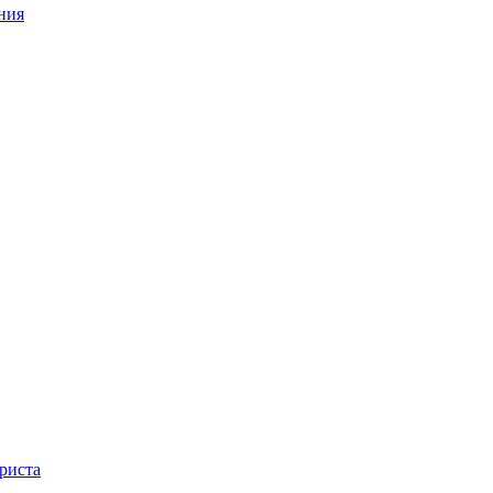
ния
риста