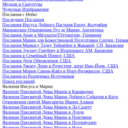
Медали и Скрупулы
Чудесные Изображения
Послания с Небес
Последние Послания
Послания Иисуса Доброго Пастыря Еноху, Колумбия
Марианские Откровения Луз де Марии, Аргентина
Послания Анне в Меллатце/Гёттингене, Германия
Послания Марии для Божественной Подготовки Сердец, Герма
Послания Маркосу Тадеу Тейшейре в Жакарей, СП, Бразилия
Послания Эдсону Глауберу в Итапиранге AM, Бразилия
Послания в Семейный Приют, США
Послания Дети Обновления, США
Послания Джону Лири в Рочестере, штат Нью-Йорк, США
Послания Морин Свини-Кайл в Норт-Риджвилле, США
Послания из Различных Источников
Поиск посланий
Явления Иисуса и Марии
Явление Пресвятой Девы Марии в Караваджо
Явления Пресвятой Девы Марии Доброго События в Кито
Откровения святой Маргариты Марии Алакок
Явления Пресвятой Девы Марии в Ла Салетт
Явления Пресвятой Девы Марии в Лурде
Явление Пресвятой Девы Марии в Понтмене
Явления Пресвятой Девы Марии в Пеллевуазен
Явление Пресвятой Девы Марии в Ноке