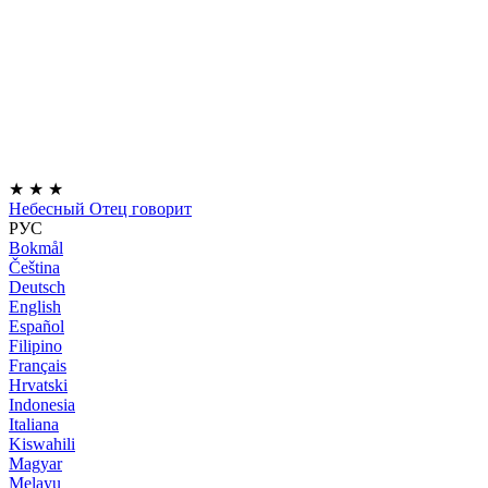
★
★
★
Небесный Отец говорит
РУС
Bokmål
Čeština
Deutsch
English
Español
Filipino
Français
Hrvatski
Indonesia
Italiana
Kiswahili
Magyar
Melayu