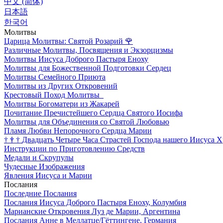
中文 (简体)
日本語
한국어
Молитвы
Царица Молитвы: Святой Розарий
🌹
Различные Молитвы, Посвящения и Экзорцизмы
Молитвы Иисуса Доброго Пастыря Еноху
Молитвы для Божественной Подготовки Сердец
Молитвы Семейного Приюта
Молитвы из Других Откровений
Крестовый Поход Молитвы
Молитвы Богоматери из Жакарей
Почитание Пречистейшего Сердца Святого Иосифа
Молитвы для Объединения со Святой Любовью
Пламя Любви Непорочного Сердца Марии
†
†
†
Двадцать Четыре Часа Страстей Господа нашего Иисуса Х
Инструкции по Приготовлению Средств
Медали и Скрупулы
Чудесные Изображения
Явления Иисуса и Марии
Послания
Последние Послания
Послания Иисуса Доброго Пастыря Еноху, Колумбия
Марианские Откровения Луз де Марии, Аргентина
Послания Анне в Меллатце/Гёттингене, Германия