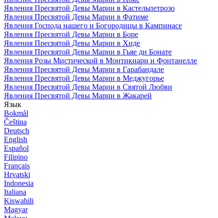
Явления Пресвятой Девы Марии в Кастельпетрозо
Явления Пресвятой Девы Марии в Фатиме
Явления Господа нашего и Богородицы в Кампинасе
Явления Пресвятой Девы Марии в Боре
Явления Пресвятой Девы Марии в Хиде
Явления Пресвятой Девы Марии в Гьяе ди Бонате
Явления Розы Мистической в Монтикиари и Фонтанелле
Явления Пресвятой Девы Марии в Гарабандале
Явления Пресвятой Девы Марии в Меджугорье
Явления Пресвятой Девы Марии в Святой Любви
Явления Пресвятой Девы Марии в Жакарей
Язык
Bokmål
Čeština
Deutsch
English
Español
Filipino
Français
Hrvatski
Indonesia
Italiana
Kiswahili
Magyar