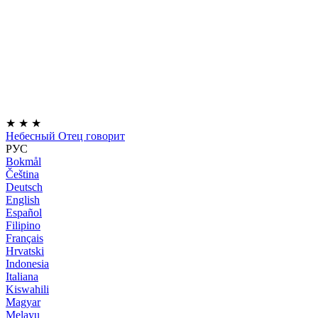
★
★
★
Небесный Отец говорит
РУС
Bokmål
Čeština
Deutsch
English
Español
Filipino
Français
Hrvatski
Indonesia
Italiana
Kiswahili
Magyar
Melayu