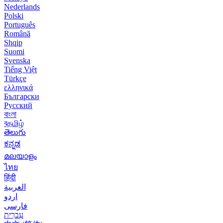
Nederlands
Polski
Português
Română
Shqip
Suomi
Svenska
Tiếng Việt
Türkçe
ελληνικά
Български
Русский
বাংলা
বதமிழ்
తెలుగు
ಕನ್ನಡ
മലയാളം
ไทย
हिंदी
العربية
اردو
فارسی
עִברִית