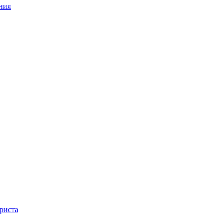
ния
риста