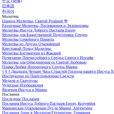
中文 (简体)
日本語
한국어
Молитвы
Царица Молитвы: Святой Розарий
🌹
Различные Молитвы, Посвящения и Экзорцизмы
Молитвы Иисуса Доброго Пастыря Еноху
Молитвы для Божественной Подготовки Сердец
Молитвы Семейного Приюта
Молитвы из Других Откровений
Крестовый Поход Молитвы
Молитвы Богоматери из Жакарей
Почитание Пречистейшего Сердца Святого Иосифа
Молитвы для Объединения со Святой Любовью
Пламя Любви Непорочного Сердца Марии
†
†
†
Двадцать Четыре Часа Страстей Господа нашего Иисуса Х
Инструкции по Приготовлению Средств
Медали и Скрупулы
Чудесные Изображения
Явления Иисуса и Марии
Послания
Последние Послания
Послания Иисуса Доброго Пастыря Еноху, Колумбия
Марианские Откровения Луз де Марии, Аргентина
Послания Анне в Меллатце/Гёттингене, Германия