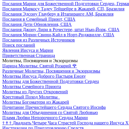
Послания Марии для Божественной Подготовки Сердец, Герма
Послания Маркосу Тадеу Тейшейре в Жакарей, СП, Бразилия
Послания Эдсону Глауберу в Итапиранге AM, Бразилия
Послания в Семейный Приют, США
Послания Дети Обновления, США
Послания Джону Лири в Рочестере, штат Нью-Йорк, США
Послания Морин Свини-Кайл в Норт-Риджвилле, США
Послания из Различных Источников
Поиск посланий
Явления Иисуса и Марии
Приветственная Страница
Молитвы, Посвящения и Экзорцизмы
Царица Молитвы: Святой Розарий
🌹
Различные Молитвы, Посвящения и Экзорцизмы
Молитвы Иисуса Доброго Пастыря Еноху
Молитвы для Божественной Подготовки Сердец
Молитвы Семейного Приюта
Молитвы из Других Откровений
Крестовый Поход Молитвы
Молитвы Богоматери из Жакарей
Почитание Пречистейшего Сердца Святого Иосифа
Молитвы для Объединения со Святой Любовью
Пламя Любви Непорочного Сердца Марии
†
†
†
Двадцать Четыре Часа Страстей Господа нашего Иисуса Х
Инструкции по Приготовлению Средств