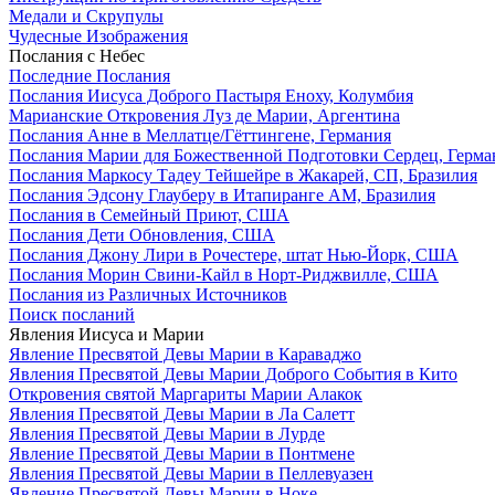
Медали и Скрупулы
Чудесные Изображения
Послания с Небес
Последние Послания
Послания Иисуса Доброго Пастыря Еноху, Колумбия
Марианские Откровения Луз де Марии, Аргентина
Послания Анне в Меллатце/Гёттингене, Германия
Послания Марии для Божественной Подготовки Сердец, Герма
Послания Маркосу Тадеу Тейшейре в Жакарей, СП, Бразилия
Послания Эдсону Глауберу в Итапиранге AM, Бразилия
Послания в Семейный Приют, США
Послания Дети Обновления, США
Послания Джону Лири в Рочестере, штат Нью-Йорк, США
Послания Морин Свини-Кайл в Норт-Риджвилле, США
Послания из Различных Источников
Поиск посланий
Явления Иисуса и Марии
Явление Пресвятой Девы Марии в Караваджо
Явления Пресвятой Девы Марии Доброго События в Кито
Откровения святой Маргариты Марии Алакок
Явления Пресвятой Девы Марии в Ла Салетт
Явления Пресвятой Девы Марии в Лурде
Явление Пресвятой Девы Марии в Понтмене
Явления Пресвятой Девы Марии в Пеллевуазен
Явление Пресвятой Девы Марии в Ноке