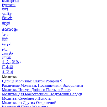
Български
Русский
বাংলা
বதமிழ்
తెలుగు
ಕನ್ನಡ
മലയാളം
ไทย
हिंदी
العربية
اردو
فارسی
עִברִית
中文 (简体)
日本語
한국어
Молитвы
Царица Молитвы: Святой Розарий
🌹
Различные Молитвы, Посвящения и Экзорцизмы
Молитвы Иисуса Доброго Пастыря Еноху
Молитвы для Божественной Подготовки Сердец
Молитвы Семейного Приюта
Молитвы из Других Откровений
Крестовый Поход Молитвы