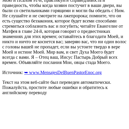
Мою и Псалом 91-й; практикуйте справедливость и
праведность, чтобы когда хозяин постучит в ваши двери, вы
были со светильниками горящими и могли бы обедать с Ним.
Не слушайте и не смотрите на лжепророка; помните, что он
есть существо беззакония, которое будет всеми способами
стремиться соблазнить вас и погубить; читайте Евангелие от
Матфея в главе 24-й, которая говорит о предвестниках
знамениях для этих времен; оставайтесь в благодати Моей, и
никто и ничто не коснется вас; заверяю вас, что ни один волос
с головы вашей не пропадет, если вы устоите твердо в вере
Моей и истине Моей. Мир вам, и свет Духа Моего будет
всегда с вами. Я – Отец ваш, Иисус Пастырь Добрый всех
времен. Объявляйте послания Мои, овцы стада Моего.
Источник:
➥ www.MensajesDelBuenPastorEnoc.org
Текст на этом веб-сайте был переведен автоматически.
Пожалуйста, простите любые ошибки и обратитесь к
английскому переводу