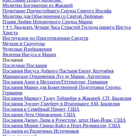
Молитвы Богоматери из Жакарей
Почитание Пречистейшего Сердца Святого Иосифа
Молитвы для Объединения со Святой Любовью
Пламя Любви Непорочного Сердца Марии
†
†
†
Двадцать Четыре Часа Страстей Господа нашего Иисуса
Христа
Инструкции по Приготовлению Средств
Медали и Скрупулы
Чудесные Изображения
Явления Иисуса и Марии
Послания
Последние Послания
Послания Иисуса Доброго Пастыря Еноху, Колумбия
Марианские Откровения Луз де Марии, Аргентина
Послания Анне в Меллатце/Гёттингене, Германия
Послания Марии для Божественной Подготовки Сердец,
Германия
Послания Маркосу Тадеу Тейшейре в Жакарей, СП, Бразилия
Послания Эдсону Глауберу в Итапиранге AM, Бразилия
Послания в Семейный Приют, США
Послания Дети Обновления, США
Послания Джону Лири в Рочестере, штат Нью-Йорк, США
Послания Морин Свини-Кайл в Норт-Риджвилле, США
Послания из Различных Источников