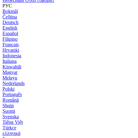
Небесный Отец говорит
РУС
Bokmål
Čeština
Deutsch
English
Español
Filipino
Français
Hrvatski
Indonesia
Italiana
Kiswahili
Magyar
Melayu
Nederlands
Polski
Português
Română
Shqip
Suomi
Svenska
Tiếng Việt
Türkçe
ελληνικά