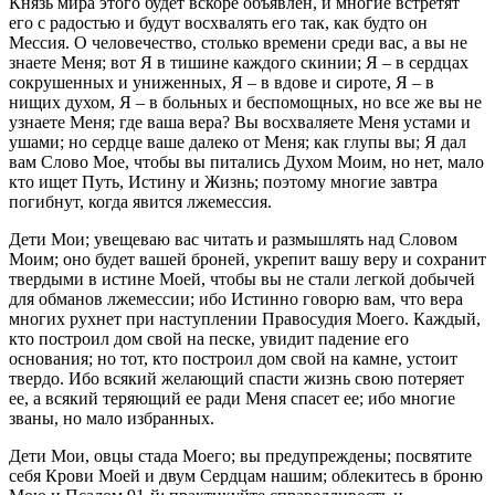
Князь мира этого будет вскоре объявлен, и многие встретят
его с радостью и будут восхвалять его так, как будто он
Мессия. О человечество, столько времени среди вас, а вы не
знаете Меня; вот Я в тишине каждого скинии; Я – в сердцах
сокрушенных и униженных, Я – в вдове и сироте, Я – в
нищих духом, Я – в больных и беспомощных, но все же вы не
узнаете Меня; где ваша вера? Вы восхваляете Меня устами и
ушами; но сердце ваше далеко от Меня; как глупы вы; Я дал
вам Слово Мое, чтобы вы питались Духом Моим, но нет, мало
кто ищет Путь, Истину и Жизнь; поэтому многие завтра
погибнут, когда явится лжемессия.
Дети Мои; увещеваю вас читать и размышлять над Словом
Моим; оно будет вашей броней, укрепит вашу веру и сохранит
твердыми в истине Моей, чтобы вы не стали легкой добычей
для обманов лжемессии; ибо Истинно говорю вам, что вера
многих рухнет при наступлении Правосудия Моего. Каждый,
кто построил дом свой на песке, увидит падение его
основания; но тот, кто построил дом свой на камне, устоит
твердо. Ибо всякий желающий спасти жизнь свою потеряет
ее, а всякий теряющий ее ради Меня спасет ее; ибо многие
званы, но мало избранных.
Дети Мои, овцы стада Моего; вы предупреждены; посвятите
себя Крови Моей и двум Сердцам нашим; облекитесь в броню