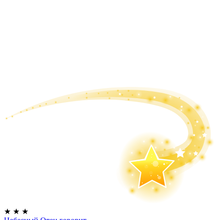
★
★
★