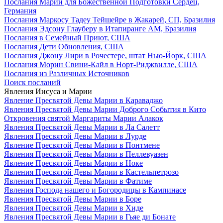
Послания Марии для Божественной Подготовки Сердец,
Германия
Послания Маркосу Тадеу Тейшейре в Жакарей, СП, Бразилия
Послания Эдсону Глауберу в Итапиранге AM, Бразилия
Послания в Семейный Приют, США
Послания Дети Обновления, США
Послания Джону Лири в Рочестере, штат Нью-Йорк, США
Послания Морин Свини-Кайл в Норт-Риджвилле, США
Послания из Различных Источников
Поиск посланий
Явления Иисуса и Марии
Явление Пресвятой Девы Марии в Караваджо
Явления Пресвятой Девы Марии Доброго События в Кито
Откровения святой Маргариты Марии Алакок
Явления Пресвятой Девы Марии в Ла Салетт
Явления Пресвятой Девы Марии в Лурде
Явление Пресвятой Девы Марии в Понтмене
Явления Пресвятой Девы Марии в Пеллевуазен
Явление Пресвятой Девы Марии в Ноке
Явления Пресвятой Девы Марии в Кастельпетрозо
Явления Пресвятой Девы Марии в Фатиме
Явления Господа нашего и Богородицы в Кампинасе
Явления Пресвятой Девы Марии в Боре
Явления Пресвятой Девы Марии в Хиде
Явления Пресвятой Девы Марии в Гьяе ди Бонате