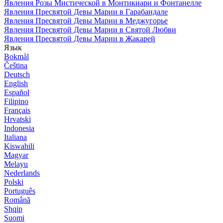
Явления Розы Мистической в Монтикиари и Фонтанелле
Явления Пресвятой Девы Марии в Гарабандале
Явления Пресвятой Девы Марии в Меджугорье
Явления Пресвятой Девы Марии в Святой Любви
Явления Пресвятой Девы Марии в Жакарей
Язык
Bokmål
Čeština
Deutsch
English
Español
Filipino
Français
Hrvatski
Indonesia
Italiana
Kiswahili
Magyar
Melayu
Nederlands
Polski
Português
Română
Shqip
Suomi