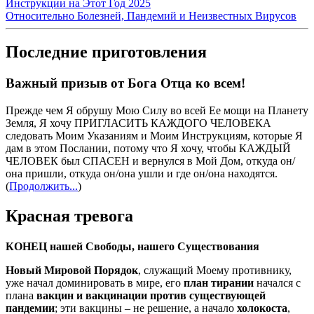
Инструкции на Этот Год 2025
Относительно Болезней, Пандемий и Неизвестных Вирусов
Последние приготовления
Важный призыв от Бога Отца ко всем!
Прежде чем Я обрушу Мою Силу во всей Ее мощи на Планету
Земля, Я хочу ПРИГЛАСИТЬ КАЖДОГО ЧЕЛОВЕКА
следовать Моим Указаниям и Моим Инструкциям, которые Я
дам в этом Послании, потому что Я хочу, чтобы КАЖДЫЙ
ЧЕЛОВЕК был СПАСЕН и вернулся в Мой Дом, откуда он/
она пришли, откуда он/она ушли и где он/она находятся.
(
Продолжить...
)
Красная тревога
КОНЕЦ нашей Свободы, нашего Существования
Новый Мировой Порядок
, служащий Моему противнику,
уже начал доминировать в мире, его
план тирании
начался с
плана
вакцин и вакцинации против существующей
пандемии
; эти вакцины – не решение, а начало
холокоста
,