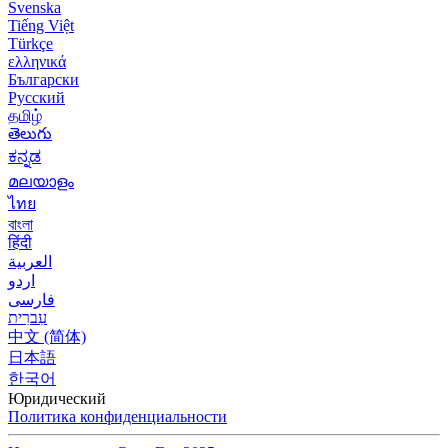
Svenska
Tiếng Việt
Türkçe
ελληνικά
Български
Русский
தமிழ்
తెలుగు
ಕನ್ನಡ
മലയാളം
ไทย
বাংলা
हिंदी
العربية
اردو
فارسی
עִברִית
中文 (简体)
日本語
한국어
Юридический
Политика конфиденциальности